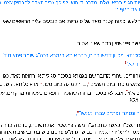
יות הגוף בריא ושלם, מדרכי ד' הוא, לפיכך צריך האדם להרחיק עצמו 
את הגוף"?
 לעשן כמות קטנה מאד של סיגריות, אם קובעים עליה הרופאים שאין ב
ה פיינשטיין כתב שאינו אסור:
כנתא, מכיוון דדשו רבים, כבר איתא בגמרא בכה"ג שומר פתאים ד' 
3
ה לא"
.
מחוורים, שהרי מדובר שם בגמרא בסכנה סגולית או רחוקה מאד, כגון 
6
5
שמש מיטתו ביום תשעים
, ברית מילה ביום מעונן
או אוכל תאנה שניט
7
 גלוי
. אבל לא בסכנה ברורה שהוכיחו רופאים בעשרות מחקרים. על 
אלא,
8
 ונסתר, ופתיים עברו ונענשו"
,
 תשכ"ד כאשר כתב הג"ר משה פיינשטיין את תשובתו, טרם הובררה ס
נמסר לי על ידי תלמיד חכם שהגרמ"פ פרסם בישיבתו ובישיבות אחרות,
ו נאמר על יסוד ידיעות שנמסרו לו אז שאין סכנה ברורה, ולא לאור ה