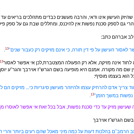
 שהיזק העישון אינו ודאי, והרבה מעשנים כבדים מתהלכים בריאים עד 
שהרי גם לספק סכנת נפשות אין להיכנס, ומחללים שבת גם על ספק פיק
לב אברהם כתב:
13
 לאסור העישון על פי דין תורה, כי אינם מזיקים רק כעבור שנים"
.
13א
יה לחוד אינה מזיקה, אלא רק הפעולה המצטברת,לכן אי אפשר לאסור
ן שם מה מקורה. אמנם היא מופיעה בשם הגרש"ז אוירבך והגר"ע יוסף
ל הוא בעצמו מוסיף:
ד צריך אדם להרחיק עצמו ולהיזהר מעישון סיגריות כי... מזיקים הם לג
13
 נפשות במשך הזמן"
.
 שעישון מזיק עד כדי סכנת נפשות, אבל בכל זאת אי אפשר לאוסרו מן 
בשם הגרש"ז אוירבך
 הרמב"ם בהלכות דעות על כמה מיני מאכל שהם רעים ביותר והרי ה