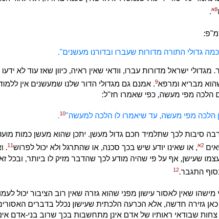
8א
.
מ"פ:
ה גדולי התורה מדורות שעברו ובדורנו מעשנים".
. מגדולי ישראל מדורות עברו, וודאי שאין ראיה, כיוון שאז עוד לא ידעו 
9
הוא מבריא ומרפא
. אמנם גם מגדולי הדור שלנו שמעשנים אין ללמוד
 הלכה מפי מעשה, כפי שאמרו חז"ל:
10
ן הלכה מפי מעשה, עד שיאמרו לו הלכה למעשה"
.
הרבה סיבות לכך שתלמיד חכם גדול מעשן. יתכן שהוא מעשן כמות מוע
2א
11
אים
, או שאינו יודע שיש בכך סכנה, או שהתרגל ולא יכול לפרוש
. 
צמו שעישן, אף על פי שהיה מודע לכך שהדבר מזיק לו ביותר, ובכל ז
12
סוף התגבר.
ישהו שאין לאסור עישון מפני שהוא גזרה שאין רוב הציבור יכול לעמוד
אין כאן גזירה חדשה, אלא הכרעה הלכתית שעישון נכלל בדברים האסורי
צחות שבודאי ראותיו של אדם אינן מתחשבות בכך שרוב בני-אדם אינם