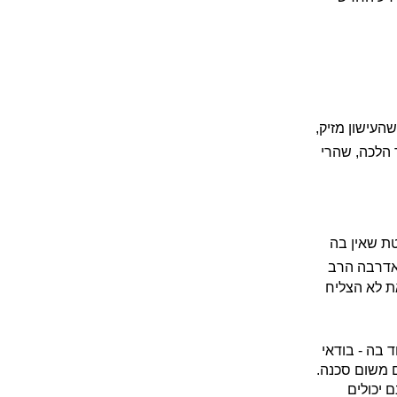
שהעישון מזיק,
 הלכה, שהרי
טת שאין בה
ואדרבה הרב
את לא הצליח
 בה - בודאי
ם משום סכנה.
 יכולים