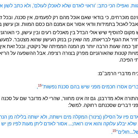
ות. ואפילו הכי כתב: 'וראוי לאדם שלא לאוכלן לעולם', ולא כתב לשון א
ינם מוכרחים, כי בודאי שאם אוכל מהם רק לפעמים, אין סכנה, ובכל ז
אבל לאכול בתמידות וודאי אסור אם אמנם הם כסם המוות. וכן עישון 
ש מקום להוסיף שיש אולי הבדל בין מאכלים רעים ובין עישון, כי האורג
זיר את הגוף לבריאותו, מה שאין כן בנזק העישון שהוא מצטבר. למעש
ך כמה שעות הרבה יותר מן המנה הממיתה של ניקוטין, ובכל זאת אין ה
מויות קטנות שהאורגניזם מפרק בצורה רציפה. אבל ההשפעה על הריאו
י הפיכה.
יח מדברי הרמב"ם:
15
רים אסרו חכמים מפני שיש בהם סכנת נפשות"
,
 התורה אלא מדרבנן. גם זה אינו מחוור, שהרי לא מדובר שם על סכנה 
פני דברים שסכנתם רחוקה. למשל:
אדם פיו על הסילון (צינור) המקלה מים וישתה, ולא ישתה בלילה מן הנה
שלא יבלע עלוקה והוא אינו רואה;... אסור לאדם ליתן מעות לפיו פן יש
15
ל...חולים"
.