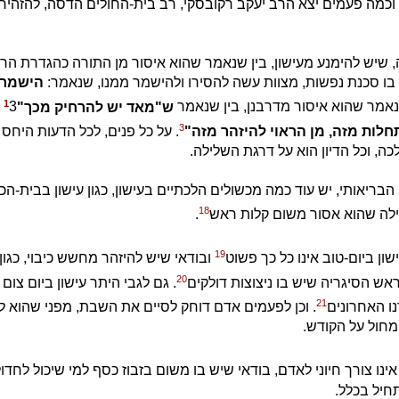
 וכמה פעמים יצא הרב יעקב רקובסקי, רב בית-החולים הדסה, להזהיר
 שיש להימנע מעישון, בין שנאמר שהוא איסור מן התורה כהגדרת הר
בו סכנת נפשות, מצוות עשה להסירו ולהישמר ממנו, שנאמר:
הישמר 
1
שנאמר שהוא איסור מדרבנן, בין שנאמר
ש"מאד יש להרחיק מכך"
3
א
3
ות מזה, מן הראוי להיזהר מזה"
. על כל פנים, לכל הדעות היחס 
כה, וכל הדיון הוא על דרגת השלילה.
בריאותי, יש עוד כמה מכשולים הלכתיים בעישון, כגון עישון בבית-הכ
18
ה שהוא אסור משום קלות ראש
.
19
שון ביום-טוב אינו כל כך פשוט
ובודאי שיש להיזהר מחשש כיבוי, כגון
20
ש הסיגריה שיש בו ניצוצות דולקים
. גם לגבי היתר עישון ביום צום 
21
ו האחרונים
. וכן לפעמים אדם דוחק לסיים את השבת, מפני שהוא ל
מחול על הקודש.
ן אינו צורך חיוני לאדם, בודאי שיש בו משום בזבוז כסף למי שיכול לחדו
חיל בכלל.