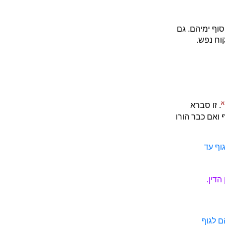
סוף ימיהם. גם
וח נפש.
. זו סברא
 ואם כבר הורו
וף עד
הדין.
ם לגוף