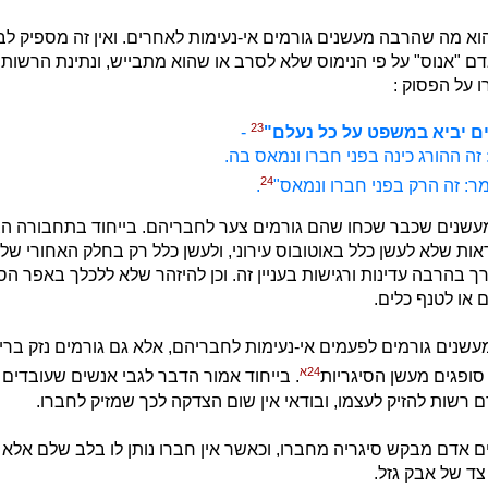
וא מה שהרבה מעשנים גורמים אי-נעימות לאחרים. ואין זה מספיק לב
 "אנוס" על פי הנימוס שלא לסרב או שהוא מתבייש, ונתינת הרשות 
ו על הפסוק :
23
ם יביא במשפט על כל נעלם"
-
זה ההורג כינה בפני חברו ונמאס בה.
24
: זה הרק בפני חברו ונמאס"
.
מעשנים שכבר שכחו שהם גורמים צער לחבריהם. בייחוד בתחבורה הצ
אות שלא לעשן כלל באוטובוס עירוני, ולעשן כלל רק בחלק האחורי של 
צורך בהרבה עדינות ורגישות בעניין זה. וכן להיזהר שלא ללכלך באפר הס
ם או לטנף כלים.
שנים גורמים לפעמים אי-נעימות לחבריהם, אלא גם גורמים נזק בריא
24א
ופגים מעשן הסיגריות
. בייחוד אמור הדבר לגבי אנשים שעובדים
ם רשות להזיק לעצמו, ובודאי אין שום הצדקה לכך שמזיק לחברו.
 אדם מבקש סיגריה מחברו, וכאשר אין חברו נותן לו בלב שלם אלא א
צד של אבק גזל.