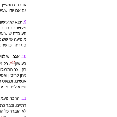
אדרבה המעיין ב
גם אם יודו שעיש
9.
יוצא שלעישון
מעשנים כבדים נח
העובדה שיש עלי
מופיעה פי שש 
סיגריה, וכן שהי
10.
אגב, יש לצי
15א
בעישון
. רק מ
רק יוצר התרגלות
ניתן לריסון ואפ
אנשים, וכמעט כ
ופיסקליים מונע
11.
הרבה פעמים,
דתיים. וכבר כת
לא הוברר כל הנז