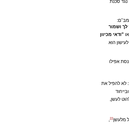
 נגד סכנת
מב"ם:
לך ושמור
ו
"ודאי מכיוון
לעישון הוא
נסת אפילו
: לא להפיל את
ובייחוד
הוט לעשן,
22
ל מלעשן
,