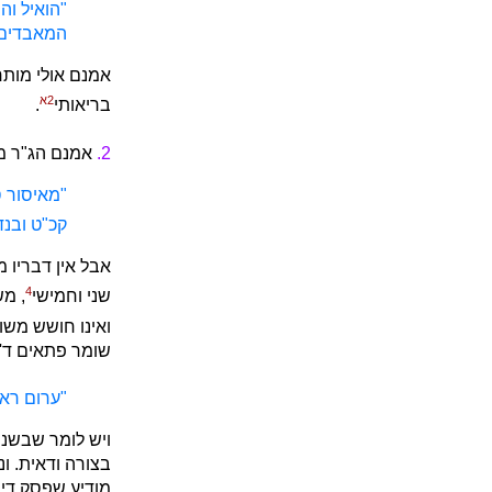
"הואיל וה
המאבדים 
אמנם אולי מותר
2א
בריאותי
.
2.
אמנם הג"ר מש
"מאיסור ס
קכ"ט ובנד
אבל אין דבריו 
4
שני וחמישי
, מ
ואינו חושש משום
שומר פתאים ד' 
"ערום ראה
ויש לומר שבשנת
בצורה ודאית. ו
מודיע שפסק דינ