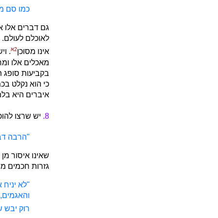
כמו סם מו
גם דברים אלו א
לאוכלם לעולם. 
2א
אינו מסוכן
. וי
מאכלים אלו ומח
בקביעות סופג תו
כי הוא נקלט בכ
איברים היא בלת
8.
יש שרצו להוכ
"הרבה דב
שאינו איסור מן
גזרות חכמים מ
"לא יניח 
והאגמים, 
רוק יבש ש