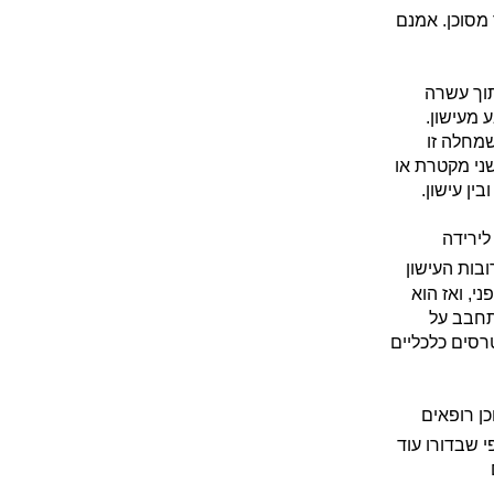
מסוכן. אמנם
תוך עשרה
 מעישון.
שמחלה זו
ני מקטרת או
ין עישון.
לירידה
בות העישון
י, ואז הוא
מתחבב על
רסים כלכליים
ן רופאים
י שבדורו עוד