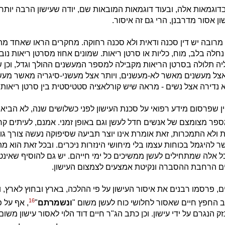
דוגמאות אלה, ובעוד דוגמאות המובאות שם, יודה שעישון הרבה יותר 
ון אסור מדרבנן, הרי גם זה איסור.
 מרובה יש דין סכנה ודאית ולא סכנה רחוקה. מחקרים הראו שאחד מ
לה בלב, מוח, כליות או סרטן ריאות. שמונים אחוז מסרטן ריאות נובע
ה תלולה בסרטן הריאות מקבילה למספר המעשנים ההולך וגדל, וכן 
אצל מעשנים מאשר לא-מעשנים, ויותר אצל מעשני-סיגריה מאשר מעש
א נדירה אצל נשים - מראה שיש קורלאציה סטטיסטית בין סרטן ריאות וב
ין שפרסום מידע רפואי על סכנת העישון לפני כשלושים שנה, לא הביא 
ספר מצומצם של אנשים חדל לעשן וגם באופן זמני. אמנם, לעיתים קרו
 ולא התמכרות, זאת אומרת אינו יוצר תביעה שסיפוקה נעשה צורך גופנ
שר להיגמל בכוחות עצמו בלי מיחושי הינזרות ניכרים. ובכל זאת הוא 
ל אלה שמתחילים לעשן ממשיכים כל ימי חייהם. יש גם להוסיף שאינט
ים הרחבת ההסברה ונקיטת אמצעים לצמצום העישון.
 פרסמו רבנים את איסור העישון על פי ההלכה, בארץ ובחוץ לארץ, וכ
16
ב החפץ חיים שאסור לחלושי כוח לעשן משום "
ונשמרתם
"
, אף על פ
ק הנגרם על ידי עישון. וכן כתב הג"ר חיים דוד הלוי לאסור עישון משום