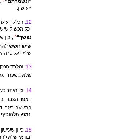
17
"ונשמרתם"
.
העישון.
12.
הכלל העולה,
"כל מכשול שיש 
15
נפשך"
, בין 
שיש חשש להתחל
שלילי על פי ההל
13.
ומלבד הנזק ה
שלא בשעת תפיל
14.
וכן היתר לעי
האפר הצבור ברא
בתשעה באב, דנ
ונמנע מלהוסיף 
15.
כיוון שעישו
ובודאי שלא להת