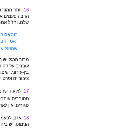
16.
יותר חמור ה
הרבה פעמים אדם
שלם. וחז"ל אמר
"והאלוהי
"אמר רב: 
שמואל אמר
מרוב הרגל יש 
עוברים.על ההור
בין-עירוני. יש 
ציבוריים ופרטיי
17.
לא עוד שהמע
הסובבים אותם ס
סגורים. אין לאד
18.
אגב, לפעמים
הנימוס, יש בזה 