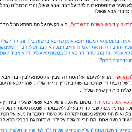
 לא העיר שתוספתא זו חולקת על דברי אבא שאול, והרי הרמב"ם (בהל
 כדברי אבא שאול!
8
הרשב"ץ דוראן בשו"ת התשב"ץ
,
והוא הקשה על התוספתא הנ"ל מדבר
ו אמרו בתוספתא דמכות רופא אומן שריפא ברשות בי"ד והרג ה"ז גולה.
זכירו הרב הרודה את תלמידו והאב המכה את בנו ושליח בי"ד שאינן גו
א עסיקי. ותימה, שהרי הרופא ג"כ במצוה קא עסיק, דהא אבידת גופו 
9
יהו כדמוכח התם
...
ה הקושיה
מדוע לא עמד על הסתירה שבין התוספתא לבין דברי אבא 
ליח בית דין שהיכה ברשות בית דין הרי זה גולה", שהרי קטע זה עו
10
ליח בית דין שאינו גולה
.
 לא העלה סתירה זו,
משום שהלכה זו של אבא שאול ששליח בית דין אי
ה מת מהמכות שבית דין קבע לו, ולא במקרה שנפלה טעות והמוכה קי
ל; ואילו התוספתא מכוונת למקרה של טעות. הסבר זה נשען על הכת
ו עוד רצועה אחת ומת הרי זה גולה על ידו", שנדונה גם בבבלי בבא קמא
סיף לו רצועה אחת [רש"י: הוסיף לו שליח ב"ד למי שחייב מלקות. רצו