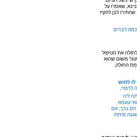
 שייכשל ויגרום
בינא, שאסרו על
שהתירו לבן להקיז
שכמה דברים
חולה את הטיפול
טור משום שהוא
מת החולה,
 לו לחוש
לרפויי,
תח ליה
האי טעמא
 הם בכך, אם
 שגגה מיתת