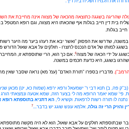
הרודה את תלמידו ושליח בית דין
.
ולה שהריגה בשגגה כתוצאה מהכאה של מצווה אינה מחייבת את השו
ח בית דין חייב בגלות אף שהכאתו היא מצווה, וגם רופא המטפל בח
חייב בגלות.
במשנה, שדרשו את הפסוק "ואשר יבא את רעהו ביער מה היער רשות"..
בשוגג למותו של אדם הנכנס לחצרו - חולקים על אבא שאול הדורש פס
6
שוגג על ידי הכאה של מצוה
. אם כך הוא, הרי שתוספתא זו, המחייב
 שהרגו בשוגג, היא כדעת חכמים במשנה.
הרמב"ן.
מדבריו בספרו "תורת האדם" (עמ' מא) נראה שסבר שאין מח
ב"ק פה, ב) תנא דבי ר' ישמעאל ורפא ירפא (שמות כא, יט) מכאן שני
. פי' שמא יאמר הרופא מה לי בצער הזה, שמא אטעה ונמצאתי הורג 
 נתנה לו תורה רשות לרפאות. וקשיא לי,
הא דתניא בתוספתא רופא א
7
ן והזיק הרי זה גולה
, אלמא עונש שוגג יש בדבר...
ובר שבתוספתא חולקים על אבא שאול, הוא לא היה מקשה מתוספתא ז
רי יש מקום לומר שר' ישמעאל סובר כדברי אבא שאול שרופא ששגג פ