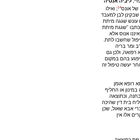
יי,
ליביה אנסיה
14
של אונס
; ואילו
 שבקינן לבן למעבד
ם עונש שגגה מיתת
בכתבו "שגגת מיתת
יננו אנוס אלא
טיפול שחשבו לתת.
רב ומר בריה
רפואה, ולכן גם
 יפגע בהם במקום
אחר יעשה טיפול זה
א רופא אומן
במינון או החליף
בחנה, וכתוצאה
ליח בית דין שהיכה
ברי אבא שאול, שכן
ם אלו אין
 מת כתוצאה