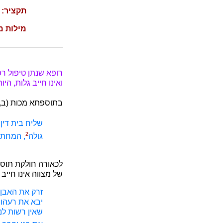
תקציר:
מ
מילות מ
רופא שנתן טיפול רפ
ואינו חייב גלות, הי
בתוספתא מכות (ב, 
שליח בית דין 
2
גולה
, המחתך
לכאורה חולקת תוספ
של מצווה אינו חייב
זרק את האבן ל
יבא את רעהו 
שאין רשות לנ