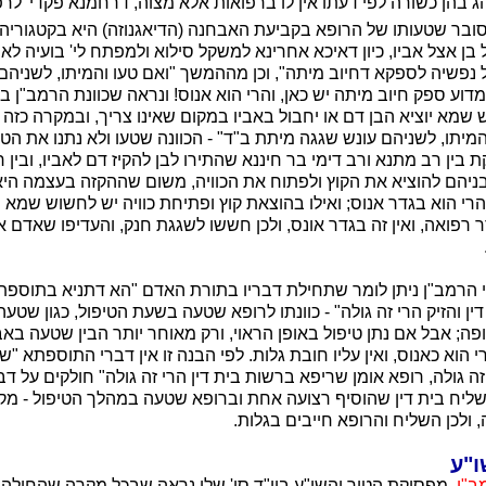
בהן כשורה לפי דעתו אין לו ברפואות אלא מצוה, דרחמנא פקדי' לרפו
בר שטעותו של הרופא בקביעת האבחנה (הדיאגנוזה) היא בקטגוריה 
ן אצל אביו, כיון דאיכא אחרינא למשקל סילוא ולמפתח לי' בועיה לא
יל נפשיה לספקא דחיוב מיתה", וכן מההמשך "ואם טעו והמיתו, לשניה
 מדוע ספק חיוב מיתה יש כאן, והרי הוא אנוס! ונראה שכוונת הרמב"ן 
שמא יוציא הבן דם או יחבול באביו במקום שאינו צריך, ובמקרה כזה א
 והמיתו, לשניהם עונש שגגה מיתת ב"ד" - הכוונה שטעו ולא נתנו את ה
ת בין רב מתנא ורב דימי בר חיננא שהתירו לבן להקיז דם לאביו, ובין 
ניהם להוציא את הקוץ ולפתוח את הכוויה, משום שההקזה בעצמה היא 
ו הרי הוא בגדר אנוס; ואילו בהוצאת קוץ ופתיחת כוויה יש לחשוש שמא
דר רפואה, ואין זה בגדר אונס, ולכן חששו לשגגת חנק, והעדיפו שאדם 
י הרמב"ן ניתן לומר שתחילת דבריו בתורת האדם "הא דתניא בתוספת
ן והזיק הרי זה גולה" - כוונתו לרופא שטעה בשעת הטיפול, כגון שטעה 
ה; אבל אם נתן טיפול באופן הראוי, ורק מאוחר יותר הבין שטעה בא
 הוא כאנוס, ואין עליו חובת גלות. לפי הבנה זו אין דברי התוספתא "ש
זה גולה, רופא אומן שריפא ברשות בית דין הרי זה גולה" חולקים על ד
ליח בית דין שהוסיף רצועה אחת וברופא שטעה במהלך הטיפול - מקרי
 ולכן השליח והרופא חייבים בגלות.
ו"ע
ב"ן,
מפסיקת הטור והשו"ע ביו"ד סי' שלו נראה שבכל מקרה שהחולה