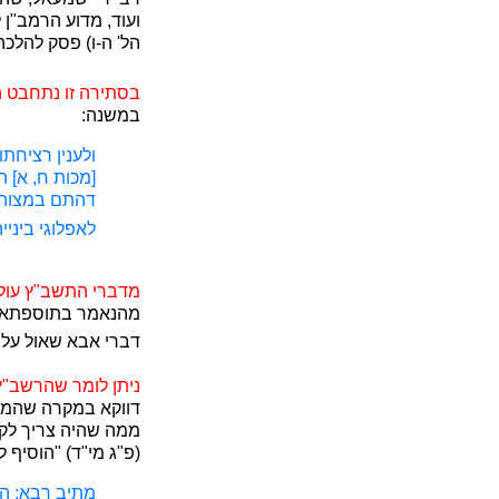
ועוד, מדוע הרמב"ן
הל' ה-ו) פסק להלכה
בסתירה זו נתחבט 
במשנה:
ולענין רציחת
[מכות ח, א] ה
דהתם במצוה ק
לאפלוגי ביני
מדברי התשב"ץ עול
מהנאמר בתוספתא "ש
דברי אבא שאול על ש
ניתן לומר שהרשב"ץ
דווקא במקרה שהמוכ
ממה שהיה צריך לקב
(פ"ג מי"ד) "הוסיף ל
מתיב רבא: הו