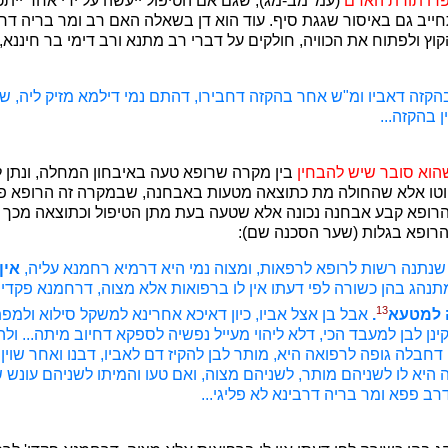
רו תורת האדם
(עמ' מב-מג), שגם אם הטיפול ייעשה על ידי אחר ייתכן
תחייב גם באיסור שגגת סיף. עוד הוא דן בשאלה האם רב ומר בריה דר
וץ ולפתוח את הכוויה, חולקים על דברי רב מתנא ורב דימי בר חיננא, 
בהקזה דאביו ומ"ש אחר בהקזה דחבירו, דהתם נמי דילמא מזיק ליה, 
 בהקזה...
שהוא סובר שיש להבחין
בין מקרה שרופא טעה באיבחון המחלה, ונתן ל
פוטו אלא שהחולה מת כתוצאה מטעות באבחנה, שבמקרה זה הרופא פ
הרופא קבע אבחנה נכונה אלא שטעה בעת מתן הטיפול וכתוצאה מכך 
רופא בגלות (שער הסכנה שם):
ון שנתנה רשות לרופא לרפאות, ומצוה נמי היא דרמיא רחמנא עליה,
אין
הג בהן כשורה לפי דעתו אין לו ברפואות אלא מצוה, דרחמנא פקדיה 
13
 למטעא
.
אבל בן אצל אביו, כיון דאיכא אחרינא למשקל סילוא ולמפ
ינן לבן למעבד הכי, דלא ליהוי מעייל נפשיה לספקא דחיוב מיתה... ול
ן דחבלה גופה לרפואה היא, מותר לבן להקיז דם לאביו, דבנו ואחר שוין
ה היא לו לשניהם מותר, לשניהם מצוה, ואם טעו והמיתו לשניהם עונש
רב פפא ומר בריה דרבינא לא פליגי...