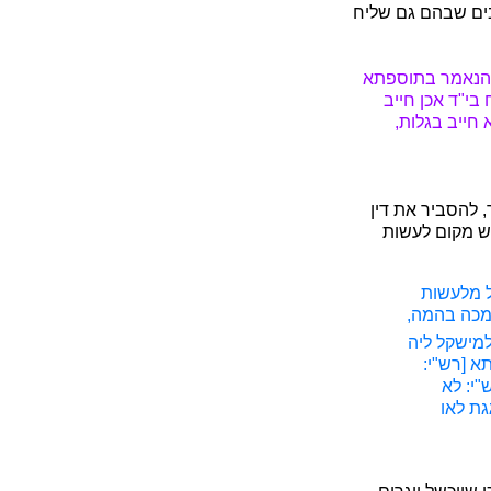
בים שבהם גם שליח
שהנאמר בתוספתא
בי"ד אכן חייב
חייב בגלות,
 להסביר את דין
יש מקום לעשות
ל מלעשות
ומכה בהמה,
מישקל ליה
א [רש"י:
"י: לא
גת לאו