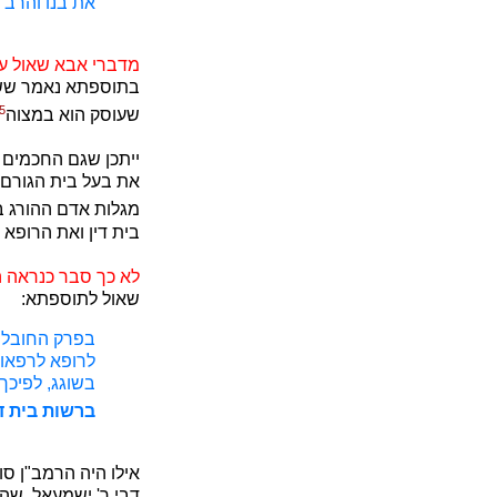
את בנו והרב 
מדברי אבא שאול ע
בתוספתא נאמר ששלי
5
שעוסק הוא במצוה
ייתכן שגם החכמים 
את בעל בית הגורם 
מגלות אדם ההורג ב
בית דין ואת הרופא
לא כך סבר כנראה 
שאול לתוספתא:
בפרק החובל (
לרופא לרפאות
בשוגג, לפיכך
ברשות בית די
אילו היה הרמב"ן ס
דבי ר' ישמעאל, שה