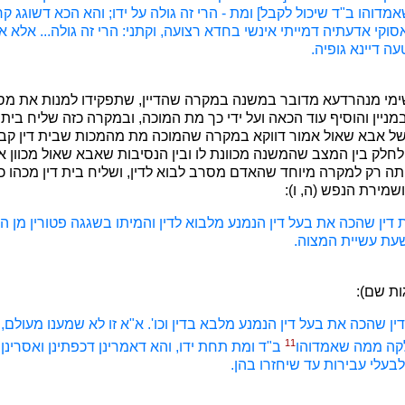
מדוהו ב"ד שיכול לקבל] ומת - הרי זה גולה על ידו; והא הכא דשוגג קר
סוקי אדעתיה דמייתי אינשי בחדא רצועה, וקתני: הרי זה גולה... אלא 
ה דיינא גופיה.
שימי מנהרדעא מדובר במשנה במקרה שהדיין, שתפקידו למנות את מ
ניין והוסיף עוד הכאה ועל ידי כך מת המוכה, ובמקרה כזה שליח בית ד
ו של אבא שאול אמור דווקא במקרה שהמוכה מת מהמכות שבית דין קבע 
לק בין המצב שהמשנה מכוונת לו ובין הנסיבות שאבא שאול מכוון א
תה רק למקרה מיוחד שהאדם מסרב לבוא לדין, ושליח בית דין מכהו כדי
מירת הנפש (ה, ו):
ת דין שהכה את בעל דין הנמנע מלבוא לדין והמיתו בשגגה פטורין מן הג
שעת עשיית המצוה.
ת שם):
ין שהכה את בעל דין הנמנע מלבא בדין וכו'. א"א זו לא שמענו מעולם,
11
קה ממה שאמדוהו
ב"ד ומת תחת ידו, והא דאמרינן דכפתינן ואסרינן 
בעלי עבירות עד שיחזרו בהן.