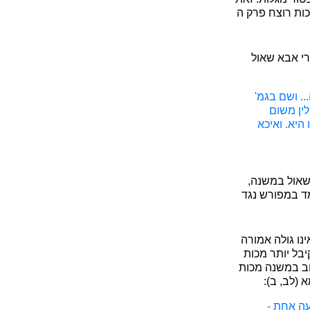
כות רוצח פרק ה
י אבא שאול
.. ושם בגמ'
לין משום
היא. ואיכא
שאול במשנה,
מד במפורש נגד
נו גולה אמורה
בל יותר מכות
וב במשנה מכות
 (לב, ב):
עה אחת -