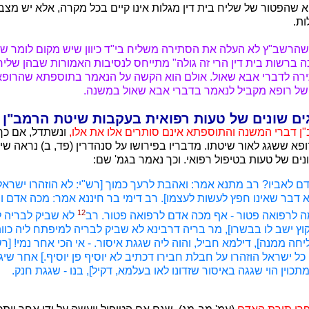
 שהפטור של שליח בית דין מגלות אינו קיים בכל מקרה, אלא יש מצ
ות.
שהרשב"ץ לא העלה את הסתירה משליח בי"ד כיוון שיש מקום לומר 
ה ברשות בית דין הרי זה גולה" מתייחס לנסיבות האמורות שבהן שליח 
תירה לדברי אבא שאול. אולם הוא הקשה על הנאמר בתוספתא שהרופא 
של רופא מקביל לנאמר בדברי אבא שאול במשנה.
ים שונים של טעות רפואית בעקבות שיטת הרמב"ן
ן דברי המשנה והתוספתא אינם סותרים אלו את אלו,
ונשתדל, אם כך,
א ששגג לאור שיטתו. מדבריו בפירושו על סנהדרין (פד, ב) נראה ש
נים של טעות בטיפול רפואי. וכך נאמר בגמ' שם:
 דם לאביו? רב מתנא אמר: ואהבת לרעך כמוך [רש"י: לא הוזהרו ישרא
דבר שאינו חפץ לעשות לעצמו]. רב דימי בר חיננא אמר: מכה אדם 
12
 לרפואה פטור - אף מכה אדם לרפואה פטור. רב
לא שביק לבריה ל
קוץ ישב לו בבשרו], מר בריה דרבינא לא שביק לבריה למיפתח ליה כוות
ליחה ממנה], דילמא חביל, והוה ליה שגגת איסור. - אי הכי אחר נמי! [רש
ל ישראל הוזהרו על חבלת חבירו דכתיב לא יוסיף פן יוסיף.] אחר שיג
מתכוין הוי שגגה באיסור שזדונו לאו בעלמא, דקיל], בנו - שגגת חנק.