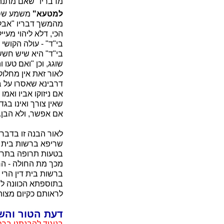
מדבריו "שאם מתנהג 
למטעא"
משמע שסו
מהמשך דבריו "אבל ב
הכי, דלא ליהוי מעי
בי"ד" - עולה הקושי
בי"ד" היא שיש חשש 
שוגג, וכן "ואם טעו
לאור זאת אין מחלוק
דרבינא שאסרו על ב
אם ניזוקו אביו ואמ
שאין צורך ואינו בג
אם אפשר, ולא הבן.
לאור הבנה זו בדבר
שריפא ברשות בית די
בטעות תרופה בתרופ
מכך מת החולה - הרי
ברשות בית דין הרי 
בתוספתא הכוונה לש
לראותם כקיום מצוה,
דעת הטור והש
בניגוד להבנתנו ברמ