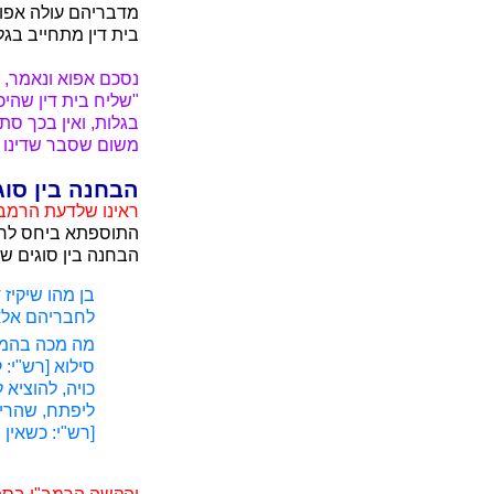
מדבריהם עולה אפוא
בית דין מתחייב בגל
נסכם אפוא ונאמר, 
"שליח בית דין שהיכ
בגלות, ואין בכך ס
משום שסבר שדינו 
הבחנה בין סוג
ראינו שלדעת הרמב"
התוספתא ביחס לרופ
הבחנה בין סוגים שו
בן מהו שיקיז
לחבריהם אלא 
מה מכה בהמה
סילוא [רש"י: 
כויה, להוציא 
ליפתח, שהרי כ
[רש"י: כשאין 