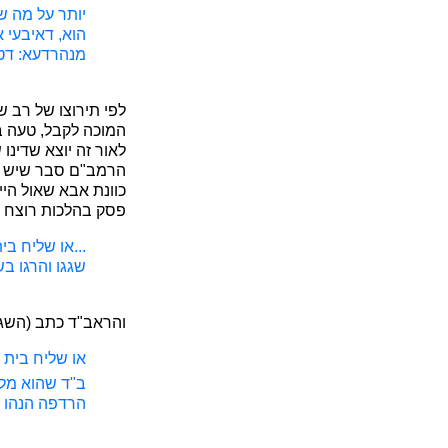
יותר על מה שא
הוא, דאיבעי א
מנהרדעא: דטע
לפי תירוצו של רב 
המוכה לקבל, טעה במ
לאור זה יוצא שדינ
הרמב"ם סבר שיש לח
כוונת אבא שאול היי
פסק בהלכות רוצח וש
...או שליח בי
שגגו והרגו ב
והראב"ד כתב (השגו
או שליח בית ד
ב"ד שהוא מל
הרדפה הנהו ל