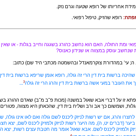
ידת אחריותו של רופא שטעה וגרם נזק.
פתח:
רופא שהזיק, טיפול רפואי.
ואי ומת החולה, האם הוא נחשב כהורג בשגגה וחייב בגלות - או שאין ע
ות שנחשב עוסק במצווה או שנידון כאנוס?
ה; עי' במהדורת צוקרמאנדל ובהשמטה מכתבי היד שם) כתוב:
שהיכה ברשות בית דין הרי זה גולה, רופא אומן שריפא ברשות בית דין
3
 את העובר במעי אשה ברשות בית דין והרג הרי זה גולה
...
תא זו על דברי אבא שאול במשנה (מכות פ"ב מ"ב) שאדם ההורג בשג
 גלות, ושמשום כך אב ורב ושליח בית דין, שהכאתן היא מצווה, פטורים 
חצרו והרג, אם יש רשות לניזק ליכנס לשם גולה ואם לאו אינו גולה, 
ביער (דברים יט, ה), מה היער רשות לניזק ולמזיק ליכנס לשם, יצא חצ
יזק ולמזיק ליכנס לשם. אבא שאול אומר מה חטבת עצים רשות, יצא 
4