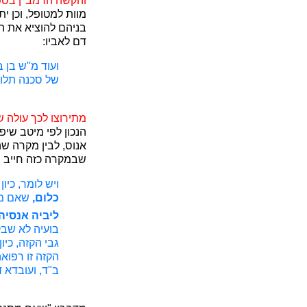
והקשה הרמב"ן בספ
מוות למטופל, וכן י
בניהם להוציא את הק
דם לאביו:
ועוד מ"ש בן 
של סכנה תלוין
מתירוצו לכך עולה 
הנכון לפי מיטב שי
אנוס, לבין מקרה ש
שבמקרה כזה חייב ה
ויש לומר, כי
כלום,
שאם מתנ
ליביה אנסיה
בועיה לא שבק
גבי הקזה, כיו
הקזה זו רפוא
ב"ד, ועובדא ד