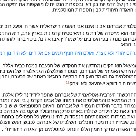
פיוניהן של הדמויות בקוראן ובספרות הנלווית לו משקפות את הזיקה ה
 האגדה היהודית לבין הספרות המוסלמית.
מית אברהם אבינו איננו אבי האומה הישראלית אשר חי ופעל רוב ימיו
ה הוא מייסדה של דת מונותיאיסטית קדמונית בארץ ערב, היא החניפ
ברהם כונתה בפי הערבים על שמו 'דין אבראהים'. ביטוי ברור לזהותו
י הבא:
רהם יהודי ולא נוצרי, ואולם היה חניף תמים עם אלוהים ולא היה מן ה
שמעאל הוא הקים (מחדש) את המקדש של הכעבה במכה כבית אללה. מ
היורש האמיתי של אברהם, וממנו השתלשלה הגניאלוגיה של הערבים 
מוסלמית גם מעמד העקידה התקיים בחג'אז באתר של הכעבה, והבן
11
ים היה דווקא ישמעאל ולא יצחק
.
הרכשה" הערבית-אסלאמית של אברהם שהפך לידיד (ח'ליל) אללה, נ
ות הממלאים והמשלימים את דמותו של אבינו הקדמון. בין אלה נמנה 
נמרוד בדבר הולדתו הצפויה של אברהם והאיום הפוטנציאלי שיש בו ל
רוג את כל הילדים שנולדו באותו פרק; התחבולה שנקט בה אברהם כ
את בני דורו מאמונותיהם הנפסדות, דהיינו ניפוץ כל הפסילים בחנותו 
ם, שבידיו הניח מטה חובלים; השלכתו של אברהם לכבשן האש והצלת
12
י האגדה עתיקי היומין הללו הונחלו למוסלמים מן האגדה היהודית
.