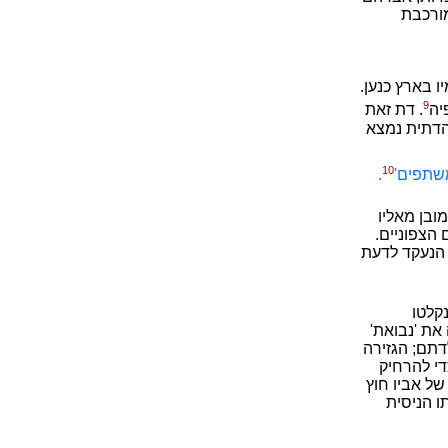
מורכבת
 בארץ כנען.
9
יה
. דת זאת
 הדתית נמצא
10
משתפים'
.
ובן מאליו
הצפוניים.
 הנעקד לדעת
קלטו
את 'נבואת'
דתם; הגזירה
די להרחיק
של אביו חוץ
ו הניסית