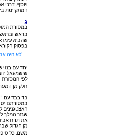
ויוסף. דרכי א
המתקיימת בין
ג
במסורת המוסל
בראש ובראשונ
שהביא עימו א
בפסוק הקוראנ
'לא היה אב
יחד עם בנו י
שישמעאל הוא 
לפי המסורת ה
חלק מן המפרש
בד בבד עם "ה
במסורתם יסוד
האצטגנינים ל
שגזר המלך לה
את תרח אביו ו
מן הגדול שבה
משם. כל סיפור