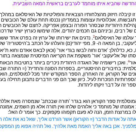
החדשה שהביא איתו מוחמד לערבים בראשית המאה השביעית.
ו קיבלה חיזוק מהצלחותיו הצבאיות והפוליטיות של האיסלאם במהלך
גבשותו. אוכלוסיות עצומות בממדיהן נכנסו תחת עולם של הכובשים 
הילות היהודיות שבסהר הפורה ובצפון אפריקה. לחצם של הכובשים ה
ל רבים, וביניהם גם חכמים יהודים. אלה שימשו כערוץ ישיר שדרכו 
2
ך עולמו של האיסלאם
. נדגים את ישירותו של ערוץ זה בפרט אחד שש
ההיסטוריון אליעקובי, בן המאה ה- 9, מפי יהודי(ם) והעלהו על הכתב ב'היסטור
כא, כדלהלן: 'אדם וחוה לבשו בגדי אור' (וכאן לבאס אאדם וחוא ת'יאב
סתו של אליעקובי 'אור' משקפת את הקריאה המיסטית שנמצאה בתורת
4
ור
. ואכן רישומיה של האגדה היהודית ניכרים ביותר בחטיבות הבאות
למית: בחיבורים ההיסטוריים, בספרות הסונה והחדית' (= התורה שב
ים של הקוראן. זה האחרון, הספר המקודש יותר מכל למוסלמים, הוא
פרותיות הנזכרות לעיל. כיוון שכך הם פני הדברים נתבונן תחילה בעדו
פר זה על דבר זיקתו ליהדות.
מוסלמית ספר הקוראן הוא בגדר 'תורה שבכתב' שנמסרה מאת אללה
 אמונתו של מוחמד כי אלוהים שלחו ואין תורה אלא מן השמים, אמונה
 במרוצת הזמן, הנה לא פעם תקפוהו פקפוקים. כך אומר לו האל:
ה על אודות הדבר (= הקוראן) אשר הורדנו אליך, שאל נא את אלה ה
פניך. אכן באה אליך האמת מאת אלהיך. ואל תהיה אפוא מן המפקפ