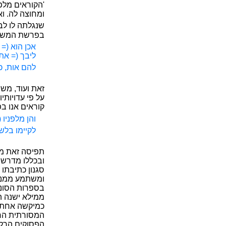
'הקוראים מלפ
ומחוצה לה. ו
שנגלתה לו לב
בפרשת המשורר
אכן הוא (=
ליבך (= אתה
להם אות, כי
זאת ועוד, מש
על פי עדויות
קוראים אנו 
והן מלפניו
לקיימו בלש
תפיסה זאת מס
ובכללו מדרשי 
סגנון כתיבתו
ומשתמע ממנו 
בספרות הסונה 
ממילא ישנה ה
כמיקשה אחת 
המסורתית הרו
הפסוקים הרלב