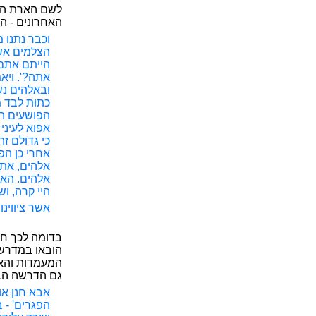
לשם הארת הז
האחרונים - ה
וכבר נתנו מ
הצלמים אשר
הייתם אתם 
אתה?'. ויא
ובאלהים נש
כתות לבד מא
הפושעים הו
אפוא לעיני 
כי גדולם זה
אחרי כן הפכ
אלהים, את 
אלהים. האם
היי קרה, ו
אשר ציווינ
בדומה לכך חל
הובאו במדרש 
המעמדות והאי
גם הדרשה הב
אבא חנן או
הפגרים' - ב