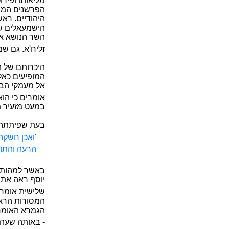
מליאותו ופירו
הפרשנים המוס
היהודיים. רא
הישמעאלים שה
השר הנושא את 
זליח'א. גם שמ
היכרותם של ה
המופיעים כאלמ
אל מעמקי הבור
אומרים כי הוא
במעט מזעיר 
בעת שפיתתה 
'ואכן חשקה
הרעה והתוע
באשר למהות '
יוסף ראה את ה
שלישית אומרת
המסורות הראש
הגמרא האומרת
- באותה שעה ב