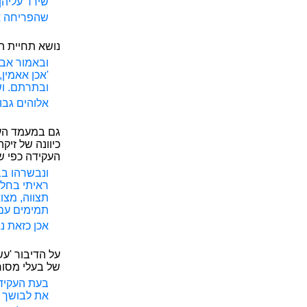
שירד עליהן 
שהפריחה או
נושא תחיית ה
ובאמור אבר
'אכן אאמין
ובתרתם. וש
אלוהים גבו
גם במעמד העק
כיוונה של זי
העקידה כפי ש
ונבשרהו בבן
ראיתי בחלו
תצווה, מצו
תמימים עם א
אכן כזאת נג
של בעלי מסור
בעת העקידה
את לבושך כ