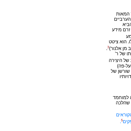
 המאות
הערביים
ביא
זרם מידע
מע
יה' שלו. הוא ציטט
3
 מן אלנור)
.
ו של ר'
 של היצירה
על-פה)
 שורשן של
יותיו
 למוחמד
 שהלכה
קוראים
5
קים
.