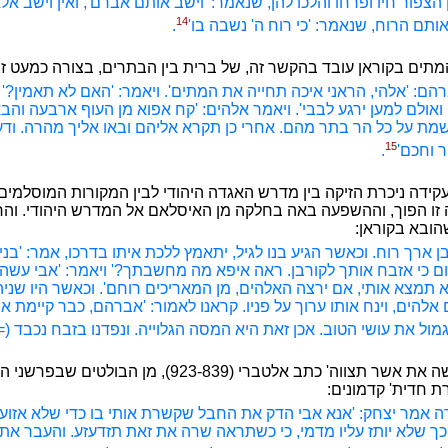
הצפור חיו ופרחו והלכו להן, שנאמר: 'וישב אותם אברם', ואין וישב אל
14
תם הרוח, שנאמר: 'כי רוח ה' נשבה בו'
.
מתים בקוראן עובד בהקשר זה, של ברית בין הבתרים, בצורה כמעט ז
הם: 'אלהי, הראני איכה תחייה את המתים'. ויאמר: 'האם לא תאמין?' 
, ואולם למען ירגע לבבי'. ויאמר אלהים: 'קח אפוא מן העוף ארבעה וה
מת על כל הר בתר מהם. אחרי כן תקרא אליהם ובאו אליך מהרה. ודע 
15
ר וחכם'
.
ידה ניכרת הזיקה בין מדרש האגדה היהודי לבין המקורות המוסלמים; 
קה זו הפוך, וההשפעה באה בחלקה מן האיסלאם אל המדרש היהודי. והרי
הובא בקוראן:
 ארך רוח. וכאשר הגיע בנו לגיל, יתאמץ ללכת איתו בדרכו, אמר: 'בני
ם כי אזבח אותך לקורבן. ראה איפא מה מחשבתך?' ויאמר: 'אבי עש
א תמצא אותי, אם ירצה האלהים, מן המאריכים רוחם'. וכאשר היו שני
להים, וינח אותו ערוך על פניו. קראנו לאמור: 'אברהם, כבר קיימת את 
מול את עושי הטוב. אכן זאת היא המסה הגלוייה. ונפדנו בזבח נכבד (=
על הדיבור 'עשה את אשר תצווה' כתב אלטברי (923-839), מן ה
ת חדית' קדמונים:
 אמר יצחק: 'אנא אבי הדק את החבל שקשרת אותי בו כדי שלא אזוע
ך שלא יותז עליו מדמי, כי כשתראה שרה את זאת תזדעזע. והעבר את