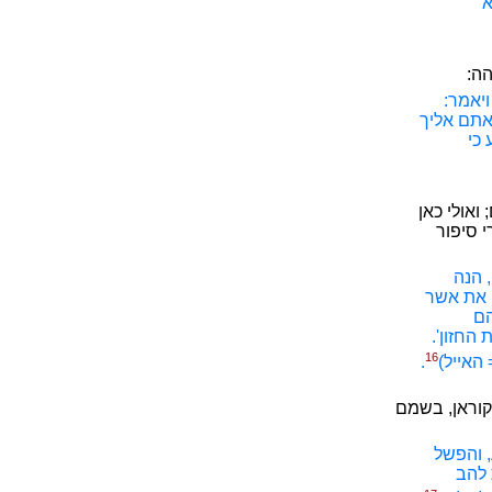
א
הה:
ויאמר:
באתם אליך
כי
ואולי כאן
 סיפור
, הנה
ה את אשר
הם
החזון'.
16
 האייל)
.
בולטים שבפרשני הקוראן, בשמם
, והפשל
 להב