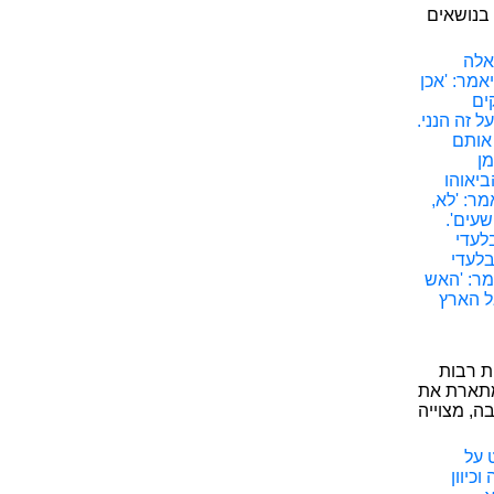
בנושאים
 אלה
אמר: 'אכן
ים
 זה הנני.
 אותם
מן
ביאוהו
מר: 'לא,
שעים'.
בלעדי
בלעדי
מר: 'האש
אל הארץ
ת רבות
המתארת את
, מצוייה
 על
כיוון