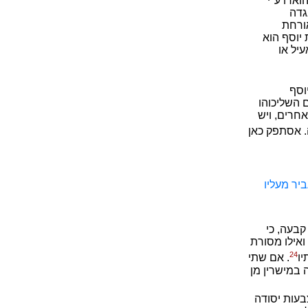
וארו ע"י
גדה
אורחת
יוסף הוא
יל או
וסף
 השליכוהו
אחרים, ויש
. אסתפק כאן
יר מעליו
בעה, כי
ואילו מסורת
24
יו
. אם שתי
במישרין מן
בעות יסודה