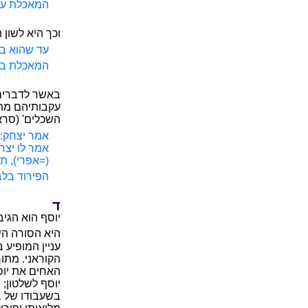
המאכלת על 
וכך היא לשון 
עד שהוא בא
המאכלת באה
באשר לדברים 
עקבותיהם מתג
השכלים' (סראג'
אמר יצחק: 
אמר לו יצח
(=אפרי), ת
הפירוד בל
ד
יוסף הוא הגי
היא הסורה הש
עניין המופיע
הקוראני. מתו
האחים את יוסף
יוסף לשלטון; 
בשעבודו של בנ