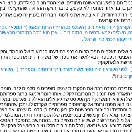
ניך' הם בראש ובראשונה היהודים, שמוחמד הכיר במולדתו, בחצי הא
אכן בדבר אחד מוחמד לא פקפק, בדבר הזיקה ההדוקה שהתקיימה בין
ין הדת היהודית. הוא ביטא את מודעותו הברורה בעניין זה פעם אחר 
ים אנו קוראים:
 הקוראן) הורד מאת ריבון העולמים. הורידו הרוח הנאמן (= המלאך גברי
, השליח) למען תהיה מן המזהירים... ואכן הוא נזכר במזמורי הראשוני
7
 ידעוהו חכמי בני ישראל
.
ה שליח האלהים תפס מקום מרכזי בתודעתו הנבואית של מוחמד, והק
יו הפנימיות כספר הבא לאשר את ספרו של משה, דהיינו את ספר התור
בפרשת אלאחקאף:
 (= לפני הקוראן) היה ספר משה מורה דרך ורחמים, וספר זה (= הקוראן
8
ון ערבית
.
בירה במידה רבה את הסקרנות שגילו סופרים מוסלמים לגבי חומר י
האגדה ואת הנכונות המרובה לקלוט אותו חומר ולמזגו בתוך ספרותם. נ
 של הקוראן המשתקף מן הטקסט שהגיע אלינו הוא לקוני ואליפטי במקו
כי הוא מפנה ורומז אל קורפוסים ספרותיים שקדמו לו. יתכן שהחומר
והחדית' ובחיבורי הפרשנות לקוראן (תפסיר) קדמו לו עצמו ואף הזינו 
צדקה מלאה לדיון משולב בכל ענפיה של הספרות הדתית המוסלמית 
אל מול המדרשים ששקיעיהם מצויים בה. בהתחשב בתפיסה האסלא
אה בקוראן ראש וראשון לכל החיבורים הללו נציב בראש כל פרק של עי
נטיים מן הקוראן. ומעתה נמקד את דיוננו בשתי דמויות מקראיות מרכ