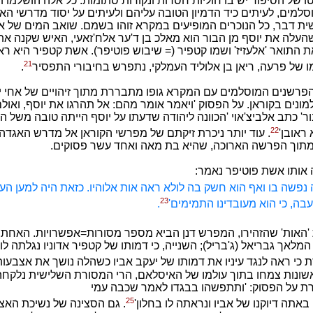
טו של הסיפור יש בו חוליות חסרות ונקודות סתומות. כל אלה הושלמו וה
למים, לעיתים כיד הדמיון הטובה עליהם ולעיתים על יסוד מדרשי הא
שית דבר, כל הנוכרים המופיעים במקרא זוהו בשמם. שואב המים של 
עלה את יוסף מן הבור הוא מאלכ בן ד'ער אלח'זאעי, האיש שקנה את 
התואר 'אלעזיז' ושמו קטפיר (= שיבוש פוטיפר). אשת קטפיר היא ראע
21
ו של פרעה, ריאן בן אלוליד העמלקי, נתפרש בחיבורי התפסיר
.
פרשנים המוסלמים עם המקרא גופו מתבררת מתוך זיהויים של אחי י
ונים בקוראן. על הפסוק 'ויאמר אומר מהם: אל תהרגו את יוסף, ואולם
' כתב אלביצ'אוי 'הכוונה ליהודה שדעתו על יוסף הייתה טובה משל ה
22
 ראובן'
. עוד יותר ניכרת זיקתם של מפרשי הקוראן אל מדרש האגדה
מתוך הפרשה הארוכה, שהיא בת מאה ואחד עשר פסוקים.
אותו אשת פוטיפר נאמר:
 נפשה בו ואף הוא חשק בה לולא ראה אות אלוהיו. כזאת היה למען העב
23
בה, כי הוא מעובדינו התמימים'
.
האות' שהזהירו, המפרש דנן הביא מספר מסורות=אפשרויות. האחת ק
מלאך גבריאל (ג'בריל); השנייה, כי דמותו של קטפיר אדוניו נגלתה לו 
 כי ראה לנגד עיניו את דמותו של יעקב אביו כשהלה נושך את אצבעות
ונות צמחו בתוך עולמו של האיסלאם, הרי המסורת השלישית נלקחה 
 על הפסוק: 'ותתפשהו בבגדו לאמר שכבה עמי
25
אתה דיוקנו של אביו ונראתה לו בחלון'
. גם הסצינה של נשיכת האצ