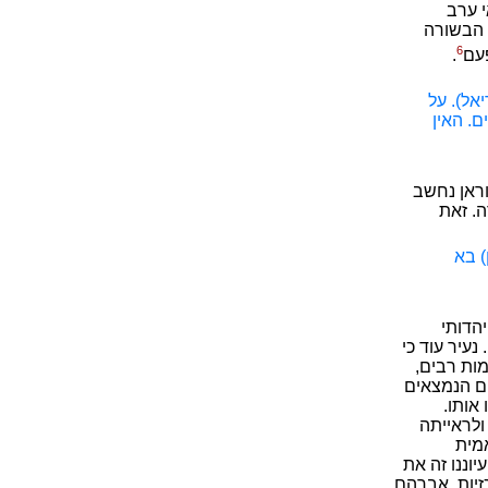
י ערב
 הבשורה
6
פעם
.
אל). על
ם. האין
וראן נחשב
ה. זאת
) בא
הדותי
עיר עוד כי
מות רבים,
ים הנמצאים
אותו.
ולראייתה
מית
וננו זה את
זיות, אברהם