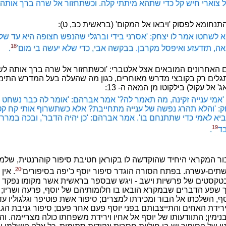
צוארי חיש קל כדי שתהא מיתתי קלה. וכשתחזור אל שרה ברך אותה 
התנחומא לפסוק 'ויבאו אל המקום' (בראשית כב, ט):
 לשחטו אמר לו יצחק: 'אסרני בידי וברגלי שהנפש חצופה היא עד ש
18
, תזדעזע ואיפסל מקרבן. בבקשה אבי, כדי שלא יעשה בי מום'
.
האחרונים המובאים אצל אלטברי: 'וכשתחזור אל שרה ברך אותה לשל
לים רק בקובצי מדרש מאוחרים, כגון מה שהעלה בעל המדרש התימני
 אל עקול) בילקוטו מן המאה ה- 13:
'אמי ענייה זקינה, מה תאמר לה?' אמר אברהם: 'אומר לה כבר נשחט י
ק: 'והלא תהרג נפשה של ענייה מתחייבת? אלא כשתשרוף אותי קח קט
ביא לאמי כדי שתתנחם בו'. אמר אברהם: 'כן יהיה הדבר', ובכה במרר
19
בד
.
בור המקראי היחיד שהוקדשה לו בקוראן חטיבת סיפור קוהרנטית, שלמ
20
תים-עשרה. בפתח הסורה הוגדר סיפור יוסף כ'יפה בסיפורים'
. אין
 בטקסטים של פרשיות וישב - ויגש שבספר בראשית אשר מקומו נפקד מ
ך שפע הדברים שבמקרא הובאו בו חלומותיהם של יוסף, פרעה ושריו;
, השלכתו אל הבור ומכירתו למצרים; סיפור אשת פוטיפר וגלגוליו עד
ירידת האחים והתייצבותם בפני יוסף פעם אחר פעם; סיפור גניבת הגב
ימין; התוודעותו של יוסף אל אחיו וירידת משפחתו כולה מצריימה. וה