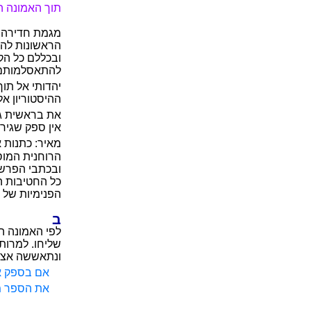
תוך האמונה 
מגמת חדירה ז
הראשונות להת
ובכללם כל הק
להתאסלמותם ש
יהדותי אל תו
את בראשית ג, 
אין ספק שגיר
מאיר: כתנות א
הרוחנית המוס
ובכתבי הפרשנ
כל החטיבות הס
הפנימיות של ס
ב
לפי האמונה ה
שליחו. למרות
ונתאששה אצלו
אם בספק את
את הספר מל