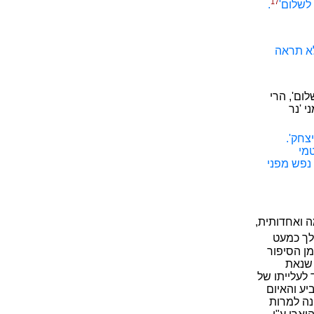
17
לשלום'
.
לא תראה
ום', הרי
 'נר
צחק'.
מי
 נפש מפני
ה ואחדותית,
 לך כמעט
ן הסיפור
 שנאת
 לעלייתו של
יע והאיום
נה למרות