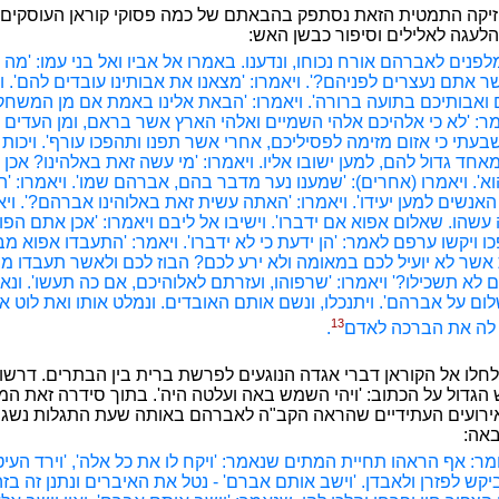
יקה התמטית הזאת נסתפק בהבאתם של כמה פסוקי קוראן העוסקים 
הלעגה לאלילים וסיפור כבשן האש:
לפנים לאברהם אורח נכוחו, ונדענו. באמרו אל אביו ואל בני עמו: 'מה
 אתם נעצרים לפניהם?'. ויאמרו: 'מצאנו את אבותינו עובדים להם'. וי
ואבותיכם בתועה ברורה'. ויאמרו: 'הבאת אלינו באמת אם מן המשחק
מר: 'לא כי אלהיכם אלהי השמיים ואלהי הארץ אשר בראם, ומן העדים על
בעתי כי אזום מזימה לפסיליכם, אחרי אשר תפנו ותהפכו עורף'. ויכות
חד גדול להם, למען ישובו אליו. ויאמרו: 'מי עשה זאת באלהינו? אכן 
א'. ויאמרו (אחרים): 'שמענו נער מדבר בהם, אברהם שמו'. ויאמרו: 'ה
האנשים למען יעידו'. ויאמרו: 'האתה עשית זאת באלוהינו אברהם?'. ויא
 עשהו. שאלום אפוא אם ידברו'. וישיבו אל ליבם ויאמרו: 'אכן אתם הפו
ו ויקשו ערפם לאמר: 'הן ידעת כי לא ידברו'. ויאמר: 'התעבדו אפוא מ
אשר לא יועיל לכם במאומה ולא ירע לכם? הבוז לכם ולאשר תעבדו מ
 לא תשכילו?' ויאמרו: 'שרפוהו, ועזרתם לאלוהיכם, אם כה תעשו'. ונא
שלום על אברהם'. ויתנכלו, ונשם אותם האובדים. ונמלט אותו ואת לוט 
13
ו לה את הברכה לאדם
.
חלו אל הקוראן דברי אגדה הנוגעים לפרשת ברית בין הבתרים. דרשו
הגדול על הכתוב: 'ויהי השמש באה ועלטה היה'. בתוך סידרה זאת 
רועים העתידיים שהראה הקב"ה לאברהם באותה שעת התגלות נשגבה
אה:
מר: אף הראהו תחיית המתים שנאמר: 'ויקח לו את כל אלה', 'וירד העיט
יקש לפזרן ולאבדן. 'וישב אותם אברם' - נטל את האיברים ונתנן זה בזה ו