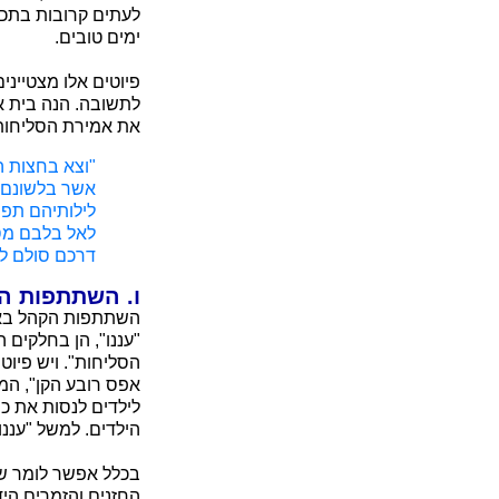
לעתים קרובות בתכנ
ימים טובים.
פיוטים אלו מצטיינ
לתשובה. הנה בית אח
את אמירת הסליחות
"וצא בחצות ה
אשר בלשונם ת
לילותיהם תפיל
לאל בלבם מסל
דרכם סולם לע
ו. השתתפות הצ
השתתפות הקהל באמיר
"עננו", הן בחלקים 
הסליחות". ויש פיוט
אפס רובע הקן", המת
לילדים לנסות את כ
הילדים. למשל "עננו
בכלל אפשר לומר של
החזנים והזמרים היד