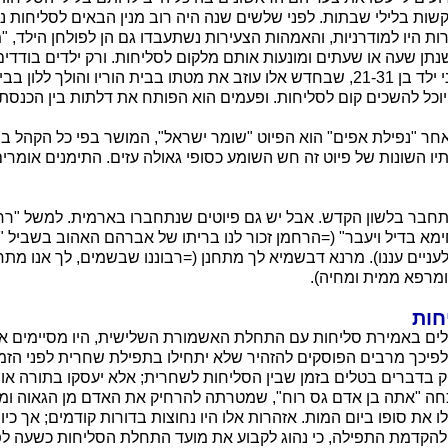
שות בלילי שבתות. לפני שלשים שנה היה רוב מנין הבאים לסליחות נע
 היו למודרניות, והאמהות הצעירות נשתעבדו גם הן לפולחן הילד, "
תן שעה או שעתים ומונעות אותם מלקום לסליחות. ורק ילדים בודדים
בית כנסת, ומכיר אני ילד בן 21-31, שבחדש אלו עוזב את מטתו בבית הוריו והולך 
יוכל להשכים קום לסליחות. ופעמים הוא הפותח את דלתות בין הכנסת.
ר "נפילת אפים" הוא הפיוט "שומר ישראל", המושר בפי כל הקהל ב
ותיו השונות של פיוט זה חש השומע כסופי גאולה עזים. התימנים אומרים
תחבר בלשון הקדש. אבל יש גם פיוטים שנתחברו בארמית. למשל "רח
א בדיל ויעבר" (=הרחמן זכור לנו בריתו של אברהם האהוב בשביל "וי
ה לעניים עננו). מרנא דבשמיא לך מתחנן (=רבוננו שבשמים, לך אנו מתח
ומרפא ממית ומחיה).
חות
לים באמירת סליחות עם התחלת האשמורת השלישית, היו מסיימים או
לפיכך מרבים הפוסקים להזהיר שלא יתחילו בתפילת שחרית לפני הזמן.
 בדברים בטלים בזמן שבין הסליחות לשחרית; אלא יעסקו בתורה או ב
חה "אתה בן אדם גס רוח", שמטרתה להרחיק את האדם מן הגאוה ומ
 את סופו ביום המות. אזהרות אלו היו נחוצות בדורות קודמים; אך כיום
 להקדמת התפילה, כי נהוג לקבוע את מועד התחלת הסליחות כשעה לפנ