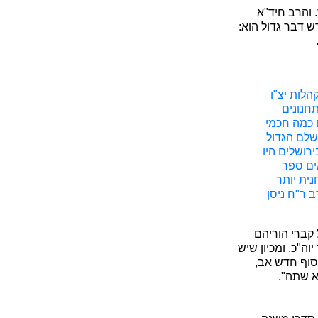
 והרב חיד"א
ש דבר גדול הוא:
לות יצ"ו
חנונים
ם כמה חכמי
השלם הגדול
ירושלים היו
ים ספר
נית יותר
 ר"ח ניסן
 קברי הוריהם
ה"כ, ומכיון שיש
סוף חדש אב,
א שתה".