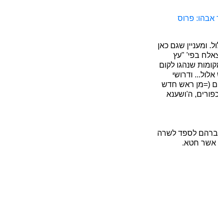
 אבהו: פרוס
 ומעניין שגם כאן
אלח בפי' "עץ
קומות שנהגו לקום
ול... ודרושי
 יום (=מן ראש חדש
כפורים, ה'ושענא
 אברהם לספד לשרה
 אשר חטא.