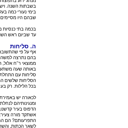
מנהג ידוע בתפוצות
בשבתות השנה. ויש 
בימי נעורי כמה בעל
שבהם היו מסיימים ג
בכמה בתי כנסיות מת
עד שביום ראש השנה
ה. סליחות
אף על פי שהתשובה ר
בהם נתרצה למשה ונ
ממוצאי ר"ח אלול, ה
באותה שעה משתעשע כ
סליחות עם התחלת ה
הסליחות שלשים הם:
בכל הלילות. רק בער
לכאורה יש באמירת ה
ומנגינותיהם לנחלת 
הדפוס בעיר קדשנו, 
אשתקד מורה צעיר: 
התפרעותם? הם החלו
לשאר הכתות, והשתקת