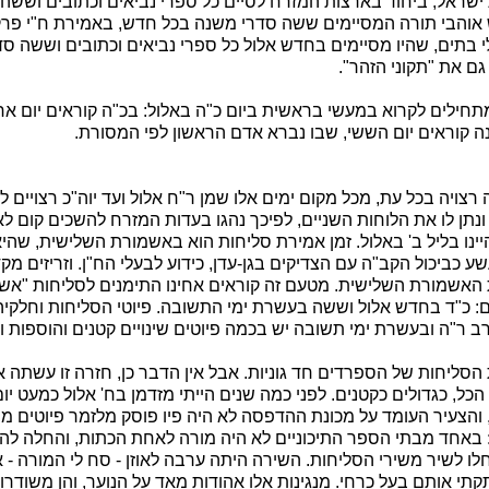
 ישראל, ביחוד בארצות המזרח לסיים כל ספרי נביאים וכתובים וששה
אוהבי תורה המסיימים ששה סדרי משנה בכל חדש, באמירת ח"י פרקי
י בתים, שהיו מסיימים בחדש אלול כל ספרי נביאים וכתובים וששה סדר
ם את "תקוני הזהר".
חילים לקרוא במעשי בראשית ביום כ"ה באלול: בכ"ה קוראים יום אחד, 
 קוראים יום הששי, שבו נברא אדם הראשון לפי המסורת.
צויה בכל עת, מכל מקום ימים אלו שמן ר"ח אלול ועד יוה"כ רצויים לפנ
תן לו את הלוחות השניים, לפיכך נהגו בעדות המזרח להשכים קום ל
יינו בליל ב' באלול. זמן אמירת סליחות הוא באשמורת השלישית, שהיא
ביכול הקב"ה עם הצדיקים בגן-עדן, כידוע לבעלי הח"ן. וזריזים מק
אשמורת השלישית. מטעם זה קוראים אחינו התימנים לסליחות "אשמו
 כ"ד בחדש אלול וששה בעשרת ימי התשובה. פיוטי הסליחות וחלקיה
ב ר"ה ובעשרת ימי תשובה יש בכמה פיוטים שינויים קטנים והוספות ו
סליחות של הספרדים חד גוניות. אבל אין הדבר כן, חזרה זו עשתה א
הכל, כגדולים כקטנים. לפני כמה שנים הייתי מזדמן בח' אלול כמעט יו
והצעיר העומד על מכונת ההדפסה לא היה פיו פוסק מלזמר פיוטים מן 
באחד מבתי הספר התיכוניים לא היה מורה לאחת הכתות, והחלה לה
 לשיר משירי הסליחות. השירה היתה ערבה לאוזן - סח לי המורה -
י אותם בעל כרחי. מנגינות אלו אהודות מאד על הנוער, והן משודרו