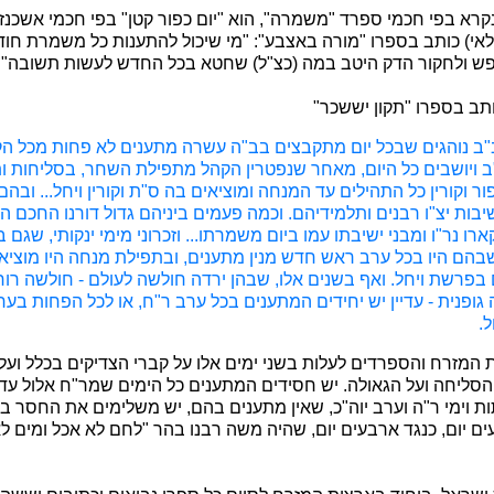
רא בפי חכמי ספרד "משמרה", הוא "יום כפור קטן" בפי חכמי אשכנז.
ולאי) כותב בספרו "מורה באצבע": "מי שיכול להתענות כל משמרת חוד
פש ולחקור הדק היטב במה (כצ"ל) שחטא בכל החדש לעשות תשובה".
ותב בספרו "תקון יששכר"
ב נוהגים שבכל יום מתקבצים בב"ה עשרה מתענים לא פחות מכל הקה
ויושבים כל היום, מאחר שנפטרין הקהל מתפילת השחר, בסליחות ות
כפור וקורין כל התהילים עד המנחה ומוציאים בה ס"ת וקורין ויחל... ובה
שיבות יצ"ו רבנים ותלמידיהם. וכמה פעמים ביניהם גדול דורנו החכם 
רו נר"ו ומבני ישיבתו עמו ביום משמרתו... וזכרוני מימי ינקותי, שגם ב
שבהם היו בכל ערב ראש חדש מנין מתענים, ובתפילת מנחה היו מוציא
 בפרשת ויחל. ואף בשנים אלו, שבהן ירדה חולשה לעולם - חולשה רוח
ופנית - עדיין יש יחידים המתענים בכל ערב ר"ח, או לכל הפחות בערב
.
 המזרח והספרדים לעלות בשני ימים אלו על קברי הצדיקים בכלל ועל
ליחה ועל הגאולה. יש חסידים המתענים כל הימים שמר"ח אלול עד יו
 וימי ר"ה וערב יוה"כ, שאין מתענים בהם, יש משלימים את החסר ב
ים יום, כנגד ארבעים יום, שהיה משה רבנו בהר "לחם לא אכל ומים ל