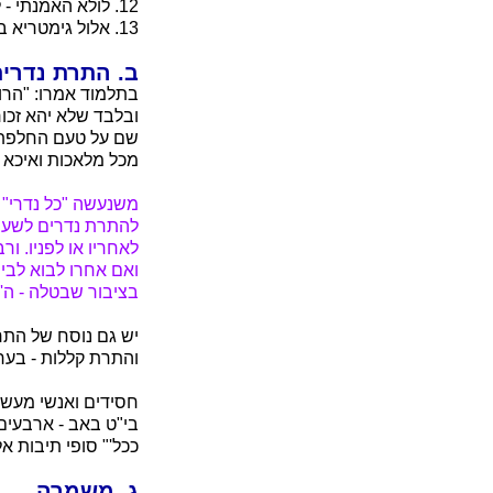
12. לולא האמנתי - לולא אותיות אלול, כי ע"י אלול האמנתי לראות בטוב ה'.
13. אלול גימטריא בינ"ה, שעל ידי הבינה באה התשובה, כדבר שנאמר "ולבבו יבין ושב ורפא לו".
ב. התרת נדרי
בתלמוד אמרו: "הרוצ
ובלבד שלא יהא זכור
שם על טעם החלפת ר
מכל מלאכות ואיכא כ
משנעשה "כל נדרי" ל
להתרת נדרים לשעב
לאחריו או לפניו. ו
ואם אחרו לבוא לבי
בציבור שבטלה - ה' 
יש גם נוסח של התר
והתרת קללות - בערב
חסידים ואנשי מעשה 
בי"ט באב - ארבעים 
ככל'" סופי תיבות א
ג. משמרה