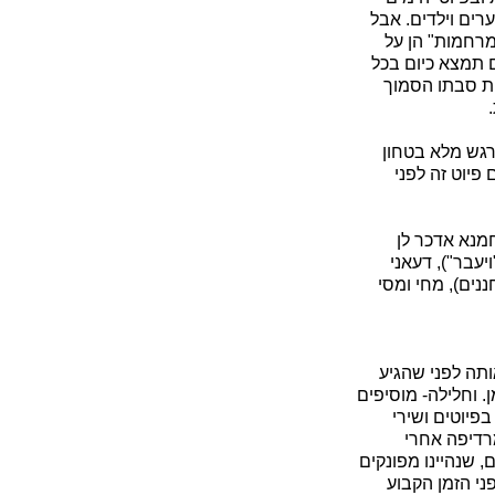
רים וילדים. אבל
מרחמות" הן על
 תמצא כיום בכל
ללון בבית סבתו הסמוך
רגש מלא בטחון
 פיוט זה לפני
מנא אדכר לן
עבר"), דעאני
ננים), מחי ומסי
תה לפני שהגיע
 וחלילה- מוסיפים
פיוטים ושירי
רדיפה אחרי
, שנהיינו מפונקים
י הזמן הקבוע