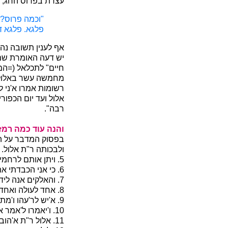
עצרת בפרוס החג, וה
"וכמה פרוס? 
פלגא. פלגא ד
אף לענין תשובה נהג
יש דעה האומרת שמת
חיים" לתכלאל (=המ
מחמשה עשר באלול ו
רשומות אמרו א'ני ל'
אלול ועד יום הכפורי
רבה".
והנה עוד כמה רמז
בפסוק המדבר על הת
ולבכותה ר"ת אלול.
5. ויתן אותם לרחמים לפני ר"ת אלול, שהוא חדש הרחמים.
6. כי אני הכבדתי את לבו ואת לב ר"ת אלול.
7. והאלקים אנה לידו ושמתי לך ר"ת אלול.
8. אחד לעולה ואחד לחטאת ר"ת אלול.
9. א'יש לר'עהו ו'מתנות ל'אביונים ר"ת אלול. וכן להיפך" אלול ר"ת א'כול ל'חמו ו'נותן ל'דל.
10. ו'יאמרו ל'אמר א'שירה ל'ה' ר"ת אלול.
11. אלול ר"ת א'הוב ל'מעלה ו'נחמד ל'מטה.