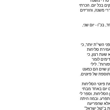
 סדרי משנה
ם בכל יום. הכרתי
י משנה, והזריזים
בכ"ו - יום שני,
י השי"ת יותר, כי
אמירת סליחות
 שעת רצון, כי
דימים לומר
רות". לילי
ן שוים הם כמעט
תוספת של פיוטים.
ת פיוטי הסליחות
ם יום באחד מבתי
הסליחות. וספר לי
תפרע. ובמה היתה
 אלא שהפריעה
ת ב"קול ישראל"