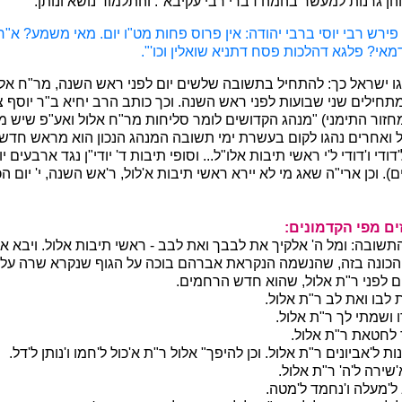
ן גרנות למעשר בהמה דברי רבי עקיבא". והתלמוד נושא ונותן:
פירש רבי יוסי ברבי יהודה: אין פרוס פחות מט"ו יום. מאי משמע? א"ר
מאי? פלגא דהלכות פסח דתניא שואלין וכו'".
ו ישראל כך: להתחיל בתשובה שלשים יום לפני ראש השנה, מר"ח אלול.
חילים שני שבועות לפני ראש השנה. וכך כותב הרב יחיא ב"ר יוסף צ
חזור התימני) "מנהג הקדושים לומר סליחות מר"ח אלול ואע"פ שיש מ
אחרים נהגו לקום בעשרת ימי תשובה המנהג הנכון הוא מראש חדש אל
דודי ו'דודי ל'י ראשי תיבות אלו"ל... וסופי תיבות ד' יודי"ן נגד ארבעים
ם). וכן ארי"ה שאג מי לא יירא ראשי תיבות א'לול, ר'אש השנה, י' יום ה
ים מפי הקדמונים:
שובה: ומל ה' אלקיך את לבבך ואת לבב - ראשי תיבות אלול. ויבא
 הכונה בזה, שהנשמה הנקראת אברהם בוכה על הגוף שנקרא שרה על