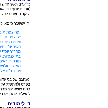
כל ערב ראש חדש נק
(=חיים יוסף דוד אז
ועיקר התענית לפש
ור" יששכר סוסאן כ
"פה צפת תוב"
שבצפת תוב"ב 
ווידוים כיום 
העיר יצ"ו והי
מהר"ר יוסף קא
בתי כנסיות, 
תורה וקוראים
מאשר חולשה ג
וערב ר"ח אלול
ומנהגם של בני עדות
בפרט ולהתפלל על הס
בהם ששה ימי שבתות
להשלים למנין ארבע
ד. לימודים