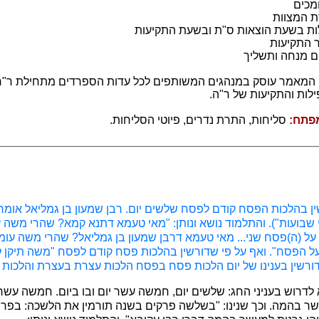
ומכים
ת המצוות
לות בשעת הוצאות ס"ת ובשעת התקיעות
ר התקיעות
ים מנחה ותשליך
המאמר עוסק במנהגים המשותפים לכל עדות הספרדים מתחילת ר"ח
לות והתקיעות של ר"ה.
מפתח:
סליחות, התרת נדרים, פיוטי הסליחות.
שין בהלכות הפסח קודם לפסח שלשים יום. רבן שמעון בן גמליאל אומר
שבועות"). והתלמוד נושא ונותן: "מאי טעמא דתנא קמא? שהרי משה
 על (ה)פסח שני... מאי טעמא דרבן שמעון בן גמליאל? שהרי משה עו
ל הפסח". ואף על פי שדורשין בהלכות פסח קודם לפסח "משה תיקן 
ודורשין בענינו של יום הלכות פסח בפסח הלכות עצרת בעצרת והלכות 
דרוש בעניני החג: שלשים יום, חמשה עשר יום ובו ביום. חמשה עשר י
ר בהמה. וכך שנינו: "בשלשה פרקים בשנה תורמין את הלשכה: בפר