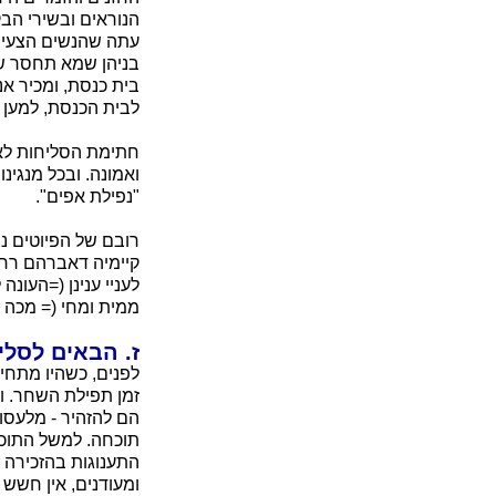
הנוראים ובשירי הבק
עתה שהנשים הצעירות
בניהן שמא תחסר שנ
לבית הכנסת, למען 
חתימת הסליחות לאח
ואמונה. ובכל מנגינ
"נפילת אפים".
רובם של הפיוטים נ
קיימיה דאברהם רחימ
לעניי ענינן (=העונ
ממית ומחי (= מכה 
ז. הבאים לסלי
לפנים, כשהיו מתחי
זמן תפילת השחר. ו
הם להזהיר - מלעסוק
תוכחה. למשל התוכ
התענוגות בהזכירה לו
ומעודנים, אין חשש