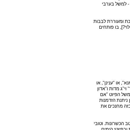
- למשל בערבי
כת ומעוררת לבבות
י?], בו פותחים
, או "ענינן", או
י"ג מדות ו"אדון
משל הפיוט "אם
 ניתנת הזדמנות
בזה מחנכים את
 הכשרונות. וטובי
ובפיוטי הימים