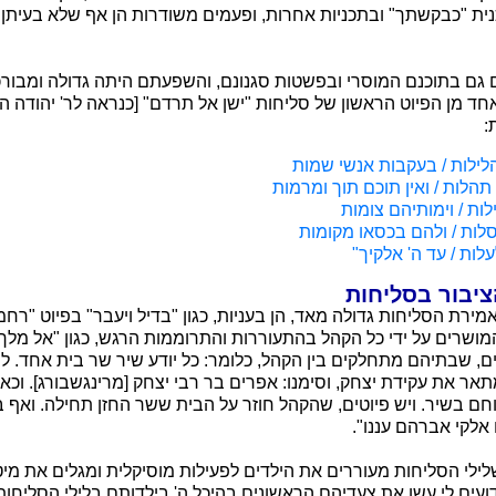
ית "כבקשתך" ובתכניות אחרות, ופעמים משודרות הן אף שלא בעיתן 
ים גם בתוכנם המוסרי ובפשטות סגנונם, והשפעתם היתה גדולה ומבור
ד מן הפיוט הראשון של סליחות "ישן אל תרדם" [כנראה לר' יהודה הלו
:
לילות / בעקבות אנשי שמות
הלות / ואין תוכם תוך ומרמות
ות / וימותיהם צומות
ות / ולהם בכסאו מקומות
לות / עד ה' אלקיך"
יבור בסליחות
ת הסליחות גדולה מאד, הן בעניות, כגון "בדיל ויעבר" בפיוט "רחמנא"
המושרים על ידי כל הקהל בהתעוררות והתרוממות הרגש, כגון "אל מלך" ו
ים, שבתיהם מתחלקים בין הקהל, כלומר: כל יודע שיר שר בית אחד. ל
אר את עקידת יצחק, וסימנו: אפרים בר רבי יצחק [מרינגשבורג]. וכאן
וחם בשיר. ויש פיוטים, שהקהל חוזר על הבית ששר החזן תחילה. ואף 
 אלקי אברהם עננו".
ילי הסליחות מעוררים את הילדים לפעילות מוסיקלית ומגלים את מיטב
ועים לי עשו את צעדיהם הראשונים בהיכל ה' בילדותם בלילי הסליחות 