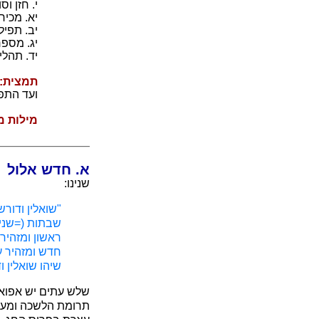
י. חזן וס
יא. מכיר
יב. תפי
יג. מספ
יד. תהל
תמצית:
ועד התפי
מילות 
א. חדש אלול
שנינו:
"שואלין ודור
שבתות (=שני 
ראשון ומזהיר
חדש ומזהיר ע
שיהו שואלין 
שלש עתים יש אפוא ל
תרומת הלשכה ומעש