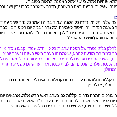
ם
ה שלא יתקיימו נדריו כל השנה יעמוד בר"ה ויאמר כל נדר שאני עתיד ל
 בשעת הנדר". זהו היסוד לאמירת "כל נדרי" בליל יום הכיפורים. וכבר
אש השנה ביום הכיפורים: "ולכך תקנוהו ביוה"כ לומר טפי משום דיו
נופיא טובא (=ויש קהל גדול)".
חלק בלתי נפרד של תפלת ערבית בלילי יוה"כ, עמדו וקבעו נוסח מיוחד
ר ולמסירת מודעה להבא, שאמרוהו בערב ראש השנה ובערב יוה"כ, 
רבים, שאינם זהירים וזריזים להתפלל בציבור בכל ימות החול, מזדרזים 
ת הכנסת שלהם הולכים הם לבית כנסת אחר עד שיזכו לשמוע התרת נ
ימחול!)
ת קללות וחלומות רעים. ובכמה קהילות נוהגים לקרוא התרת נדרים 
 יוה"כ, או להיפך.
עורכים התרת נדרים וקללות גם בערב ראש חדש אלול, ארבעים יום לפ
יום לפני ראש השנה. ולהתרת נדרים בערב ר"ח אלול מצאו רמז בכתוב 
לול. ויש בתי כנסיות, שעושים התרת נדרים בכל ערב ראש חדש.