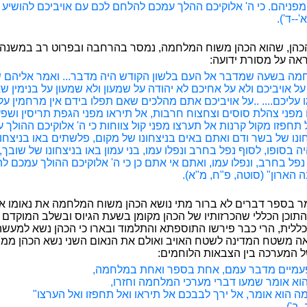
מפניהם. כי ה' אלוקיכם ההלך עמכם להלחם לכם עם אויביכם להושיע
'--ד').
הכהן, שהוא הכהן משוח המלחמה, נמסר בהרחבה ובפרוט רב במשנה
ה על מסורת ידועה:
מה בשעה שמדבר אל העם בלשון הקודש היה מדבר... ואמר אליהם 
 על אויביכם ולא על אחיכם לא יהודה על שמעון ולא שמעון על בנימין 
 עליכם.... ..על אויביכם אתם מהלכים שאם תפלו בידם אין מרחמין עלי
מפני צהלת סוסים וצחצוח חרבות, אל תיראו מפני הגפת תריסין ושפ
 תחפזו מקול קרנות אל תערצו מפני קול צווחות כי ה' אלוקיכם ההולך 
ונו של בשר ודם ואתם באים בניצחונו של מקום, פלשתים באו בניצחונ
ה בסופו, לסוף נפל בחרב ונפלו עמו, בני עמון באו בניצחונו של שובך,
 נפל בחרב, ונפלו עמו, ואתם אי אתם כן כי ה' אלוקיכם ההולך עמכם 
נה הארון" (סוטה, פ"ח, מ"א).
ר בספר דברים לא ברור מתי נושא הכהן משוח המלחמה את נאומו אל
התוכן הכללי שהכרזותיו של הכהן מקומן בשעת הגיוס ובשלב המוקדם 
לית, הרי כבר פירשו התוספתא והתלמוד ובארו כי הכהן נשא למעשה 
ה משטח המדינה לשטח האויב ואולם את הנאום השני נשא הכהן ממש
 המערכה בין הצבאות הלוחמים:
 פעמיים מדבר עמם, אחת בספר ואחת במלחמה,
וא אומר שמעו דברי מערכי המלחמה וחזרו,
ה הוא אומר, אל ירך לבבכם אל תיראו ואל תחפזו ואל הערצו"
 ב').