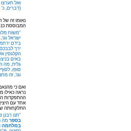
ואל תערצו 
(דברים, כ' א
נאומו זה של 
המבוססת כנרא
"משוח מלח
ישראל וגו',
בידם ירחמו
ירך לבבכם 
הקלגסין אל
באים בניצח
גלית, מה הי
סופו, לסוף
וגו', זה מח
ואם כי מהנאמ
נראה כאילו מ
ההתפקדות הכל
אחד עם היציא
התלקחותה של
"תנו רבנן
בספר
מה ה
במלחמה
מ
(סוטה, מ"ב,