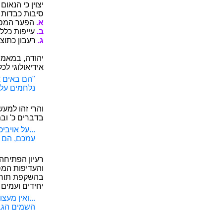
יצוין כי הנא
סיבות כבדות 
א.
הפער המספר
ב.
עייפות כלל
ג.
רעבון כתוצ
יהודה, במאמצ
אידיאולוגי לכ
"הם באים אל
נלחמים על נ
והרי זהו למע
בדברים כ' וב
...על אויבי
עמכם, הם ב
רעיון הפתיחה
והעדיפות המס
בהשקפת תורת 
יחידים ועמים
...ואין מע
השמים הגבו