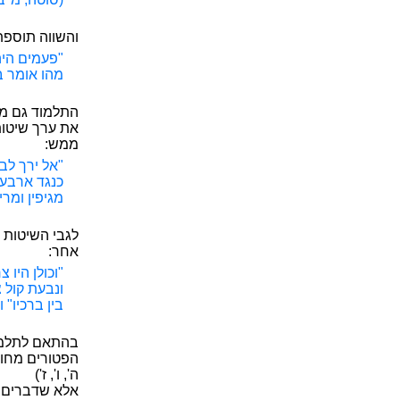
והשווה תוספתא
"פעמים הי
מהו אומר ב
התלמוד גם מצ
את ערך שיטות
ממש:
"אל ירך לב
כנגד ארבעה
מגיפין ומרי
לגבי השיטות 
אחר:
"וכולן היו
ונבעת קול 
בין ברכיו" ו
בהתאם לתלמו
הפטורים מחובת
ה', ו', ז')
אלא שדברים א