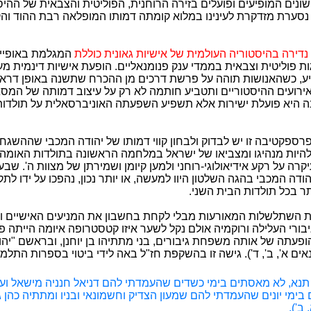
ונים המופיעים ופועלים בזירה הרוחנית, הפוליטית והצבאית של ההי
נסערת מזדקרת לעינינו במלוא קומתה דמותו המופלאה רבת ההוד וה
נדירה בהיסטוריה העולמית של אישיות גאונית כוללת
המגלמת באופייה
ות פוליטית וצבאית בממדי ענק פנומנאליים. הופעת אישיות דינמית מעין
יע, כשהאנושות תוהה על פרשת דרכים מן ההכרח שתשנה באופן דרא
רועים ההיסטוריים ותטביע חותמה לא רק על עיצוב דמותה של המס
היא פועלת ישירות אלא תשפיע השפעתה האוניברסאלית על תולדות
רספקטיבה זו יש לבדוק ולבחון קווי דמותו של יהודה המכבי שההשגחה
 להיות מנהיגו ומצביאו של ישראל במלחמה הראשונה בתולדות האומה
ה על רקע אידיאולוגי-רוחני ולמען קיומן ושמירתן של מצוות ה'. שב
ודה המכבי בהגה השלטון היוו למעשה, או יותר נכון, נהפכו על ידו לת
ר בכל תולדות הבית השני.
 השתלשלות המאורעות מבלי לקחת בחשבון את המניעים האישיים ו
יבורי העלילה ורוקמיה אולם נקל לשער איזו קטסטרופה איומה הייתה 
ופעתה של אותה משפחת גיבורים, בני מתתיהו בן יוחנן, ובראשם "יה
ים א', ב', ד'). גישה זו בהשקפת חז"ל באה לידי ביטוי בספרות התלמ
נא, לא מאסתים בימי כשדים שהעמדתי להם דניאל חנניה מישאל ועז
 בימי יונים שהעמדתי להם שמעון הצדיק וחשמונאי ובניו ומתתיה כהן גד
 ב').