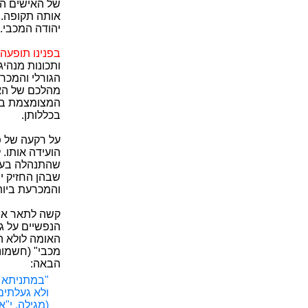
של האישים הש
אותה תקופה. 
יהודה המכבי.
בפנינו תופעה 
ותכונות מנהיג
הגורלי והמכר
מהלכם של האי
המצומצמת בה 
בכללותן.
על רקעה של פ
הועידה אותו.
שהתנהלה בעיקר
שבהן החזיק יה
והמכרעת ביות
קשה לתאר את
הנפשיים על ג
האומה לולא ה
מכבי" (חשמונא
הבאה:
"במתניתא ת
ולא געלתים
(מגילה, י"א,