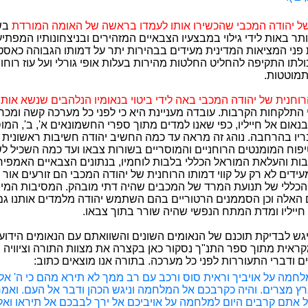
 של יהודה המכבי שהכשירו אותו לעמדו בראשה של האומה המורדת
בש
תר באות לידי גילוי במבצעיו הצבאיים המזהירים ובניצחונותיו המפתיע
פני המציאות המדינית מעידים בבהירות יתר על דמותו הגבוהה כאס
כולתו התקיפה להחליט החלטות מהירות בעלות אופי גורלי ועל עוז רוחו
תמוטטות.
רוחנית של יהודה המכבי באה לידי ביטוי בנאומיו הנלהבים שנשא אות
י התלקחות הקרבות. עובדה מעניינת היא כי לפני כל מערכה קשה ומכר
נאום אל חייליו, כפי שאנו למדים מתוך ספרי החשמונאים א', ב', המ
ריו בהרחבה. נוהג זה מראה עד כמה החשיב יהודה חשיבות ראשונית -
יפוח המומנטים הרוחניים והמוסריים בשורות צבאו ועד כמה השכיל ל
ות והעלאת המוראל הכללי בלבות לוחמיו, בנתונים הצבאיים האמפירי
ידים לא רק על קווי דמותו הרוחנית של יהודה המכבי הם זורעים אור 
הכללי של תנועת המרד של המכבים שהיה דתי מובהק. המסיבות המי
 האלה וכן הסממנים הרטוריים בהם השתמש יהודה מלמדים אותנו גם
חייליו ומדת המתח הנפשי שהיה שורר בתוך צבאו.
גש לבדיקת תוכנם של הנאומים השונים והשוואתם עם הנאומים הידועים
אית מתוך ספר התנ"ך נסקור כאן בקצרה את מצוות התורה וציוויה 
 ודברי התעוררות לפני כל מערכה. בתורה אנו מוצאים כתוב:
לחמה על אויביך וראית סוס ורכב עם רב ממך לא תירא מהם כי ה' אל
 מצרים. והיה כקרבכם אל המלחמה וניגש הכהן ודבר אל העם. ואמר
אתם קרבים היום למלחמה על אויביכם אל ירך לבבכם אל תיראו ואל