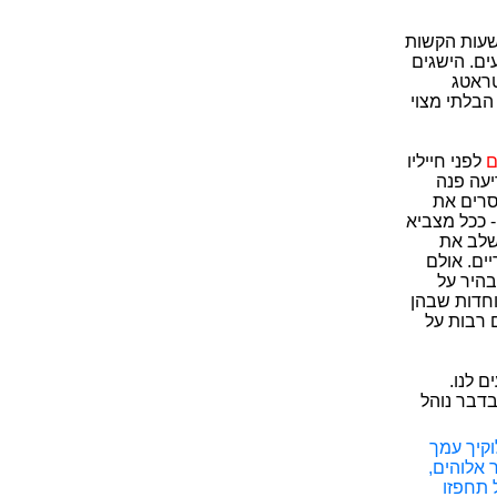
עות הקשות
ים. הישגים
טראטג
 הבלתי מצוי
ם
לפני חייליו
יעה פנה
וסרים את
 ככל מצביא
שלב את
ים. אולם
בהיר על
וחדות שבהן
 רבות על
 לנו.
בדבר נוהל
וקיך עמך
 אלוהים,
 תחפזו