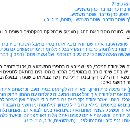
הא כיצד?
ודברו כהן מדבר וכהן משמיע,
ויספו, כהן מדבר ושוטר משמיע,
לך שוטר מדבר ושוטר משמיע" (סוטה, מ"ג, ב').
שו לתורה מסביר את ההגיון העמוק שבחלוקת הטקסטים השונים בין ה
ם:
 שהוא העובד את השם יזהירם ביראתו ויבטיחם אבל השוטרים ידברו ב
 ימות במלחמה, כי בדרך הארץ בכל המלחמות ימותו אנשים גם מכת 
שלשה האלה לשוב כי לבו על ביתו וכרמו ועל אשתו וינוס" (רמב"ן, דברים
 של יהודה המכבי, כפי שמובאים בספרי החשמונאים, א' וב' דומים בק
 יש בהם שינויים רבים במוטיבים מרכזיים מסוימים בהתאם לתנאים ו
נשא יהודה לפני הקרב נגד חיילי סירון שר צבא ארם שנערך במעלה בית 
ר החשמונאים:
רון) עד מעלה בית חורון, ויצא יהודה לקראתו במתי מעט. וכראותם את 
 אמרו ליהודה איך נוכל אנחנו המעטים להלחם עם ההמון החזק הזה 
כלנו היום. ויאמר יהודה נקל כי יסוגרו רבים בידי מעטים ואין מעצור ל
ים או במעטים. כי לא ברוב חיל ניצחון המלחמה ומן השמים הגבורה.
אווה ופשע להשמיד אותנו ואת נשינו ואת בנינו ולבוז אותנו, ואנחנו נל
על תורתנו, והוא יגוף אותם לפנינו ואתם אל תיראו מפניהם. וכאשר כלה
 וינגף סירון ומחנהו לפניו" (חשמונאים, א' ג', ט"ז--כ"ג).