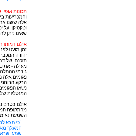
תכונות אופיו
והמכריעות ביו
אלה ששנו את 
וטקטיקן, על י
שאינו ניתן לה
אולם דמותו ה
זמן מועט לפנ
יהודה המכבי ב
תוכנם. של דב
מעולה - את ט
גורמי ההתלהב
נאומים אלה מע
הרקע הרוחני 
נשאו הנאומים
המנטליות של 
אולם בטרם ני
מהתקופה המקר
השמעת נאומים
"כי תצא למ
המעלך מארץ
שמע ישראל 