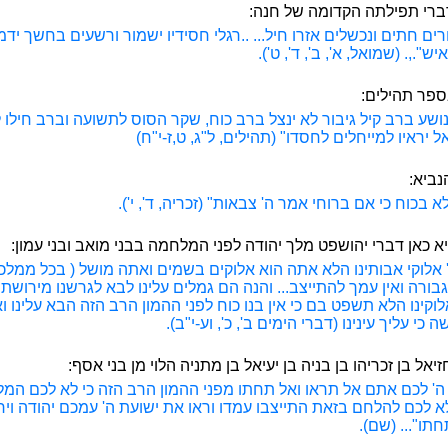
דברי תפילתה הקדומה של חנה:
רים חתים ונכשלים אזרו חיל... ..רגלי חסידיו ישמור ורשעים בחשך ידמו
ש".,. (שמואל, א', ב', ד', ט').
ספר תהילים:
נושע ברב קיל גיבור לא ינצל ברב כוח, שקר הסוס לתשועה וברב חילו 
אל יראיו למייחלים לחסדו" (תהילים, ל"ג, ט,ז-י"ח)
נביא:
א בכוח כי אם ברוחי אמר ה' צבאות" (זכריה, ד', י').
א כאן דברי יהושפט מלך יהודה לפני המלחמה בבני מואב ובני עמון:
ה' אלוקי אבותינו הלא אתה הוא אלוקים בשמים ואתה מושל ( בכל ממלכו
וגבורה ואין עמך להתייצב... והנה הם גמלים עלינו לבא לגרשנו מירוש
וקינו הלא תשפט בם כי אין בנו כוח לפני ההמון הרב הזה הבא עלינו ו
 כי עליך עינינו (דברי הימים ב', כ', וע-י"ב).
יאל בן זכריהו בן בניה בן יעיאל בן מתניה הלוי מן בני אסף:
 ה' לכם אתם אל תראו ואל תחתו מפני ההמון הרב הזה כי לא לכם המ
לא לכם להלחם בזאת התייצבו עמדו וראו את ישועת ה' עמכם יהודה ויר
תו"... (שם).