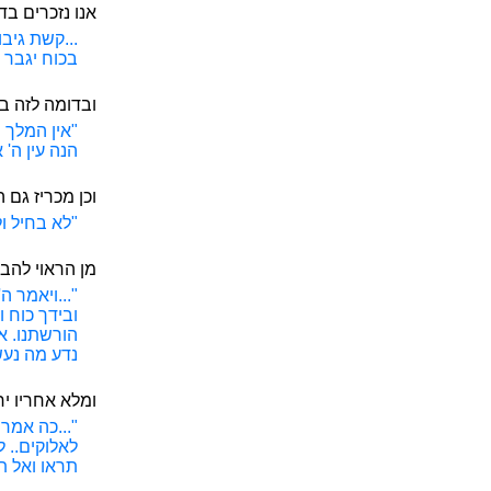
אנו נזכרים ב
...קשת גיבו
בכוח יגבר אי
ובדומה לזה ב
"אין המלך 
הנה עין ה' 
וכן מכריז גם ה
"לא בחיל ול
מן הראוי להבי
"...ויאמר 
ובידך כוח 
הורשתנו. אל
נדע מה נעשה
ומלא אחריו יחז
"...כה אמר
לאלוקים.. 
תראו ואל תח