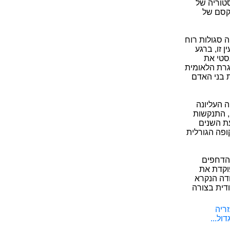
סטוריה של
קסם של
 סגולות רוח
 זו, ברגע
סטי את
גרת הלאומית
 בני האדם
 העליונה
, התנקשות
עת השנים
קופה הגורלית
הדחפים
פוקדת את
ודה הנקרא
ודית בצורה
ריה
ול...