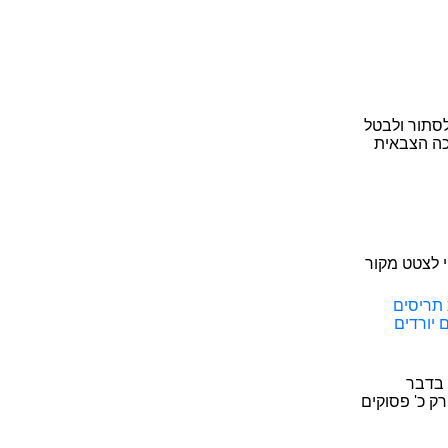
סתור ולבטל
כה הצבאית
י לצטט מקור
 תריסים
 יורדים
 בדבר
ק כ' פסוקים