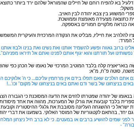
ום דלעיל בא להפיח רוחם של חיילים שהמוראל שלהם ירד ביותר כתוצ
משקל:
י המשווע בין צבא יהודה לבין האויב.
ית כתוצאה מצעידה מאומצת וממושכת.
אה כנראה מלקויים חמורים באספקה.
יו להלהיב את חייליו, מבליט את הנקודה המרכזית והעיקרית המשמש
ל המרד:
ינו ברוב גאווה ופשע להשמיד אותנו ואת נשינו ואת בנינו ולבוז אותנו 
פשותינו ועל תורתנו והוא יגוף אותם לפנינו ואתם אל תיראו מפניהם".
שה בואריאציה קלה בלבד המוטיב המרכזי של נאומו של הכהן כפי שהו
משנה, סוטה פ"ח, מ"א:
כם אתם הולכים שאם תפלו בידם אין מרחמין עליכם... כי ה' אלוקיכם ה
אים בניצחונו של בשר ודם ואתם באים בניצחונו של מקום" וכו'...!
 בנאומו של יהודה שמטרתו להזים את הדעה המסוכנת כי הגבורה הצ
פרית בלבד קובעות את גורלן של המערכות, מהווה את אחד מיסודות
ישראל כי ההשגחה העליונה מסובבת את גלגלי ההיסטוריה וקובעת 
 גם יחד, בהתאם לקטגוריות של המוסר האלוקי. בשמענו את דברי יהוד
צור לפני שמים להושיע ברבים או במעטים. כי לא ברב חיל ניצחון המלח
רה" -