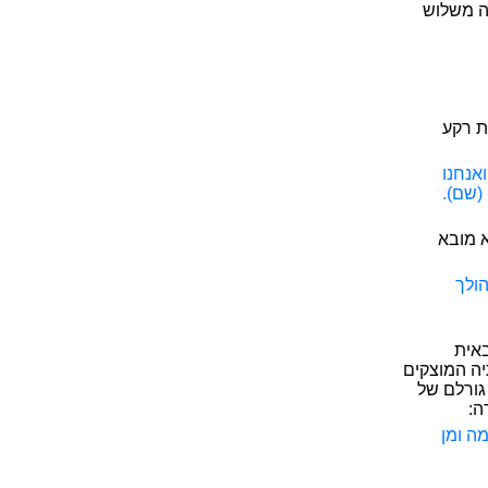
אה משלוש
ת רקע
ואנחנו
 (שם).
א מובא
הולך
באית
יה המוצקים
גורלם של
ה:
מה ומן