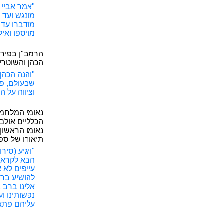
"אמר אביי 
מונגש ועד 
מודברו עד 
מויספו ואי
הרמב"ן בפירו
הכהן והשוטרי
"והנה הכהן
שבעולם, פן
וציווה על ה
נאומי המלחמה
הכלליים אולם
נאומו הראשון 
תיאורו של ספ
"ויגיע (סי
הבא לקראתם
עייפים לא א
להושיע ברב
אלינו ברב ג
נפשותינו ו
עליהם פתאום