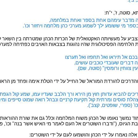
, סוטה, ז', י"ח:
ה מדבר עימהם אחת בספר ואחת במלחמה,
ספר מי ששומע ילך לשמוע מערכי כהן מלחמה ויחזור וכו'.
ביע על מעשיותה האקטואלית של הכרזת הכהן שמטרתה בין השאר ל
 הלחימה הפסיכולוגית שהיו נהוגות בצבאות האויבים כפתיחה למער
בכם אל תיראו ואל תחפזו ואל תערצו
 דברים שעובדי כוכבים עושים,
עין צווחין ורומסין" (סוטה, שם).
והדרכים להורדת המוראל של החייל על ידי הטלת אימה ופחד מן הראו
 צריכים להביא עדותן חוץ מן הירא ורך הלבב שעדיו עמו, שמע קול הגפת
צהלת סוסים ומרתית קול תקיעת קרניים ונבהל רואה שמוט סייפים ומים
כו' (ספרי, שופטים, קצב').
ד נמשך נאומו של הכהן משוח המלחמה וכלל גם את שורת ההוראות
 הגיוס, ("ודברו השוטרים אל העם לאמר מי האיש אשר בנה" וכו', פר
לה נאמרו על ידי הכהן והושמעו לעם על ידי השוטרים: