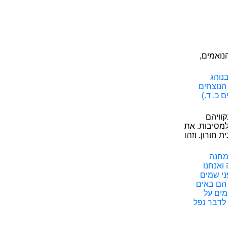
נואמים,
נוהג
הנוצחים
 כ, ד.)
וויהם
למסיבות. את
חורון. וזהו
המחנה
ואנחנו
פני שמים
 הם באים
חמים על
 לדבר נפל