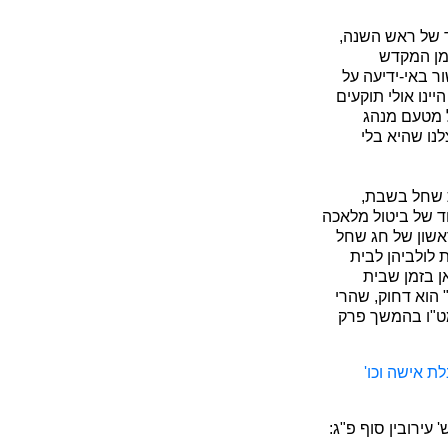
ד של ראש השנה,
מן המקדש
ר באי-ידיעה על
ינו אולי תוקעים
ל מטעם מנהג
לנו שהיא בלי
ת שחל בשבת,
חד של ביטול מלאכה
ראשון של חג שחל
 לולביהן לבית
ן בזמן שבית
 הוא דחוק, שהרי
מט"ו בהמשך פרק
ת אישה וכו'
עירובין סוף פ"ג: