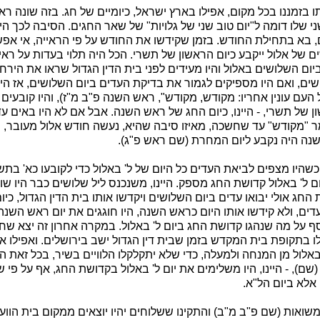
ו בזמננו בכל מקום, אפילו בארץ ישראל, כיומיים של חג. בזה שונה 
ני שלו דומה ל"יום טוב שני של גלויות" של שאר החגים. הסיבה לכך 
, בא בתחילת החודש. בזמן שקידשו את החודש על פי הראייה, אי אפ
 של אלול ייקבע כיום הראשון של תשרי. הכל היה תלוי בעדות על רא
יום השלושים באלול והיו מעידים לפני בית הדין הגדול שראו את היר
שים, ואם היו מספיקים לגמור את בדיקת העדים ביום השלושים, אז הי
 העם עונין אחריו: מקודש, מקודש", ראש השנה פ"ב מ"ז), והיו קובעים
ן של תשרי, - היינו, כיום החג של ראש השנה. אבל אם לא היו באים עד
ר "מקודש" עד שחשכה, מאיזו סיבה שהיא, נעשה חודש אלול מעובר, ו
ה היה נקבע ליום המחרת (שם ראש פ"ג).
כשהיו מצפים לביאת העדים כל היום של ל' באלול כדי לקובעו כא' בתש
ום ל' באלול קדושת החג מספק. היינו, משנכנס ליל שלושים כבר היו 
 החג אולי יבואו עדים ביום השלושים ויקדשו אותו בית הדין הגדול, כי
דים, ולא קידשו אותו היום כראש השנה, היו חוגגים את יום ראש השנ
נוסף על מה שנהגו קדושת החג ביום ל' באלול. במקרה אחרון זה יצא ש
לו בתקופת בית המקדש בזמן שבית דין הגדול ישב בירושלים. ואפילו א
אלול מן המנחה ולמעלה, כדי שלא יתקלקלו הלוויים בשיר, בכל זאת היו 
שם), - היינו, היו משלימים את יום ל' באלול בקדושת החג, אף על פי ש
אלא ביום הל"א.
שואות (שם פ"ב מ"ב) והתקינו ששלוחים יהיו יוצאים ממקום בית הוו