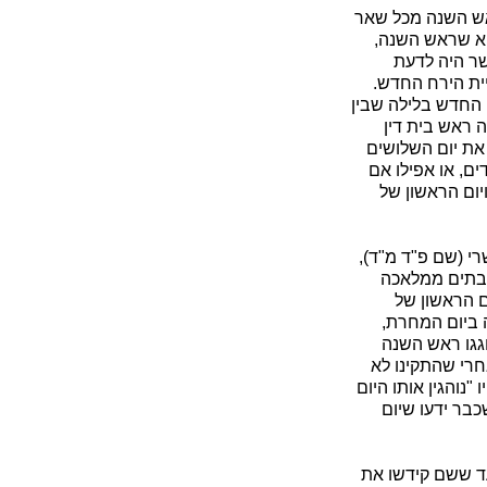
ראש השנה מכל שאר
היא שראש השנה,
שר היה לדעת
יית הירח החדש.
ח החדש בלילה שבין
ה ראש בית דין
 את יום השלושים
ים, או אפילו אם
יום הראשון של
רי (שם פ"ד מ"ד),
שובתים ממלאכה
ום הראשון של
ה ביום המחרת,
חגגו ראש השנה
חרי שהתקינו לא
"נוהגין אותו היום
כבר ידעו שיום
עד ששם קידשו את