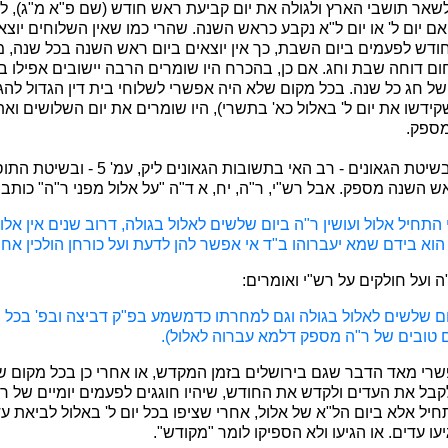
לשאר תושבי הארץ ולגולה את יום קביעת ראש חודש (שם פ"א מ"ג), ל
 יום ל' או יום ל"א נקבע כראש השנה. שהרי כמו שאין השלוחים יוצא
ודש לפעמים ביום השבת, כך אין יוצאים ביום ראש השנה בכל שנה, מפ
ם דוחה שבת וחג. אם כן, בהכרח היו שומרים הרבה יישובים אפילו 
של חג כל שנה. בכל מקום שלא היה אפשרי לשלוחי בית דין הגדול לה
קידשו את יום ל' באלול כא' בתשרי), היו שומרים את יום השלושים וא
מספק.
(אנחנו נוקטים בזה בשיטת הגאונים - רב האי בתשו
ש השנה מספק. אבל רש"י, ר"ה, יח, א ד"ה "על אלול מפני ר"ה" כותב:
התחיל אלול ועושין ר"ה ביום שלשים לאלול בגולה, דרוב שנים אין אלו
וא בידם שמא יעברוהו ב"ד אי אפשר להן לדעת ועל כורחן הולכין אחר
ועל חולקים על רש"י ואומרים:
יום שלשים לאלול בגולה וגם למחרתו כדמשמע בפ"ק דביצה ובפ' בכל מ
ים טובים של ר"ה מספק דלמא עברוה לאלול).
פשרי מאד הדבר שגם בירושלים בזמן המקדש, או אחרי כן בכל מקום ש
קבל את העדים ולקדש את החודש, שיהיו חוגגים לפעמים יומיים של רא
 אלא ביום הל"א של אלול, אחרי שציפו בכל יום ל' באלול לביאת עד
עו עדים. או הגיעו ולא הספיקו לומר "מקודש".