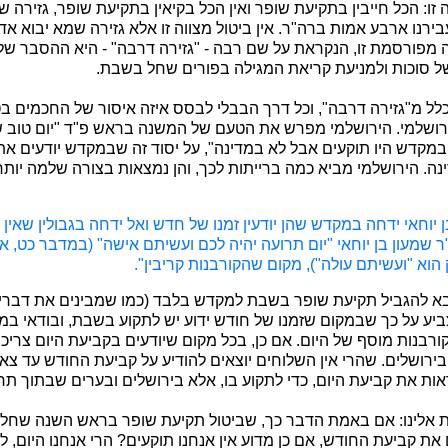
זו: הכל חייבין בתקיעת שופר ואין הכל בקיאין בתקיעת שופר, גזירה שמ
בירנו ארבע אמות ברה"ר. אין ביטול מצווה זו אלא גזירה שמא יבוא אד
 מפורסמת זו, הנקראת על שם רבה - "גזירה דרבה" - היא ההסבר של 
 סוכות ולמניעת קריאת המגילה בפורים שחל בשבת.
 כלל מ"גזירה דרבה", וכל דרך הבבלי לבסס איזה איסור של החכמים ב
רושלמי. הירושלמי מפרש את הטעם של המשנה בראש פ"ד "יום טוב 
מקדש היו תוקעים אבל לא במדינה", על יסוד זה שבמקדש יודעים את 
נה. הירושלמי מביא כמה ברייתות לכך, והן נמצאות בצורה שלמה יות
 יוחאי ידחה במקדש שהן יודעין זמנו של חדש ואל ידחה בגבולין שאין יו
 שמעון בן יוחאי "יום תרועה יהיה לכם ועשיתם אישה" (במדבר כט, א-
הוא "ועשיתם עולה"), מקום שהקורבנות קריבין".
בא להגביל תקיעת שופר בשבת למקדש בלבד (כמו שמבינים את דבריו 
ביע על כך שבמקום שזמנו של חודש ידוע יש לתקוע בשבת, ובודאי במ
רבנות מוסף של היום. אם כן, בכל מקום שיודעים בקביעת היום צריכי
ירושלים. שהרי אין השלוחים יוצאים להודיע על קביעת החודש עד צאת 
ות את קביעת היום, כדי לתקוע בו, אלא בירושלים ובערים שבתוך תח
ת אלינו: אם באמת הדבר כך, שביטול תקיעת שופר בראש השנה שחל
 את קביעת החודש, אם כן מדוע אין אנחנו תוקעים? הרי אנחנו היום, לפ