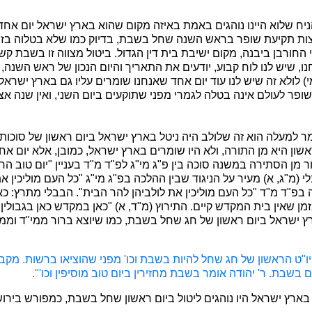
ניח שלוא היינו נוהגים באמת באיזה מקום שהוא בארץ ישראל יום אח
צות תקיעת שופר בראש השנה שחל בשבת, בדיוק כמו שלא בטלוה בז
 החורבן ביבנה, מקום ישיבת בית דין הגדול. ביטול מצווה זו בשבת קשו
ו, שיש לנו לוח קבוע, יודעים את התאריך והיום הנכון של ראש השנה, הי
) לולא זה שיש לנו עוד יום אחד שאנחנו שומרים עליו גם בארץ ישרא
 שופר לעולם אינה בטלה לגמרי מפני שתוקעים ביום השני, ואין שנה אצ
ר למעלה הוא זה שלולב היה ניטל בארץ ישראל ביום ראשון של סוכו
שון היא מן התורה, ולא היו שומרים בארץ ישראל, כמובן, אלא יום א
ור מן הסתירה במשנה סוכה בין פ"ג מי"ג לפ"ד מ"ד בעניין "יום טוב ה
 (מ"ג, א) מעיר על הניגוד שבין ההלכה בפ"ג מי"ג "כל העם מוליכין את
בפ"ד מ"ד "כל העם מוליכין את לולביהן להר הבית". הבבלי מתרץ: כא
מן שאין בית המקדש קיים. התירוץ (מ"ד, א) "כאן במקדש כאן בגבולין"
ארץ ישראל ביום ראשון של חג שחל בשבת, כמו שיוצא ברור ממי"ד ומ
 יו"ט הראשון של חג שחל להיות בשבת וכו' מפני שהוציאו ברשות. מקבל
 בשבת. ר' יהודה אומר בשבת מחזירין ביום טוב מוסיפין וכו'".
ארץ ישראל היו נוהגים ליטול ביום ראשון שחל בשבת, כמפורש בירוש' 