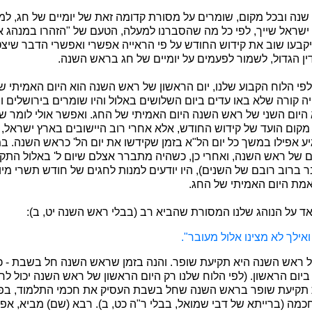
 שנה ובכל מקום, שומרים על מסורת קדומה זאת של יומיים של חג, למ
 ישראל שייך, לפי כל מה שהסברנו למעלה, הטעם של "הזהרו במנהג אב
שיקבעו שוב את קידוש החודש על פי הראייה אפשרי ואפשרי הדבר שיצט
ין הגדול, לשמור לפעמים על יומיים של חג בראש השנה.
לפי הלוח הקבוע שלנו, יום הראשון של ראש השנה הוא היום האמיתי של 
ה קורה שלא באו עדים ביום השלושים באלול והיו שומרים בירושלים וב
 היום השני של ראש השנה היום האמיתי של החג. ואפשר אולי לומר שא
מקום הועד של קידוש החודש, אלא אחרי רוב היישובים בארץ ישראל, 
יע אפילו במשך כל יום הל"א בזמן שקידשו את יום הל' כראש השנה. 
יים של ראש השנה, ואחרי כן, כשהיה מתברר אצלם שיום ל' באלול התק
ר ברוב רובם של השנים), היו יודעים למנות לחגים של חודש תשרי מי
מת היום האמיתי של החג.
 על הנוהג שלנו המסורת שהביא רב (בבלי ראש השנה יט, ב):
אילך לא מצינו אלול מעובר".
 ראש השנה היא תקיעת שופר. והנה בזמן שראש השנה חל בשבת - כמ
יום הראשון. (לפי הלוח שלנו רק היום הראשון של ראש השנה יכול לח
 תקיעת שופר בראש השנה שחל בשבת העסיק את חכמי התלמוד, בפר
מה (ברייתא של דבי שמואל, בבלי ר"ה כט, ב). רבא (שם) מביא, אפו