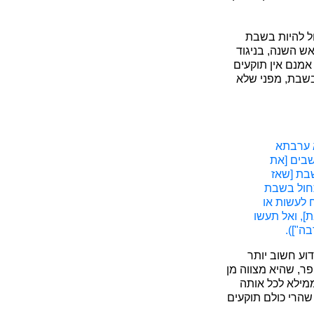
ל להיות בשבת
ש השנה, בניגוד
אמנם אין תוקעים
בשבת, מפני שלא
א ערבתא
שבים [את
בת [שאז
תחול בשבת
ח לעשות או
], ואל תעשו
ה"]).
וע חשוב יותר
ר, שהיא מצווה מן
מילא לכל אותה
שהרי כולם תוקעים