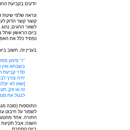
יודעים בקביעת החו
ונראה שלפי שיטת ה
קשור קשר הדוק לעצ
לשאר החגים, נהוג י
ביום הראשון שחל ב
נפסיד כלל את האפש
בעניין זה, חשוב בי
"ר' סימון מפ
בשבתא ואין א
סדר קביעת ה
יהיה צורך לב
[שאז לא יוכלו
זה או זה], ת
לבטל את מנהג
התוספות (סוכה מג,
לשמור על חיבוט ער
התורה. אחד מהטעמ
השנה; אבל תקיעת ש
ביום המחרת.