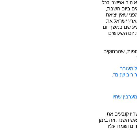
א היה אפשרי לכל
ים ביום השבת,
ני שאין יציאת
בארץ ישראל את
גיע שם במשך יום
ת יום השלושים
בות הגאונים ליק, עמ' 5 - ובשיטת התוספות, שהרחוקים
ל מעובר
 רוב שנים".
ערבין שהיו
היו קובעים את
ש השנה. וזה בזמן
ים ושמרו עליו