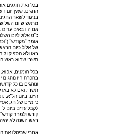
בכל זאת חוגגים אות
החגים, שאין יום הש
בניגוד לשאר החגים
מראש שיום השלושים
אם היו באים עדים ב
כ"ט אלול ליום השלו
אומר "מקודש" ("וכל
של אלול כיום הראשו
באו ולא הספיקו לומ
תשרי שהוא ראש השנ
בכל הזמנים, אפוא, 
בהכרח היו נוהגים י
ונוהגים בו כל קדושת
תשרי. ואם לא באו ע
היינו, ביום הל"א, 
כיומיים של חג, אפי
לקבל עדים ביום ל' ב
קודש ולמחר קודש" (
ראש השנה לא יהיה 
אחרי שביטלו את המ