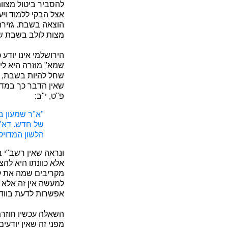
להסביר ביטול מצווה 
אצל הבקי ללמוד ויע
הוצאה בשבת. גזירה
מצות לולב בשבת של
הירושלמי אינו יודע
שמא" מוזרה היא לי
שחל להיות בשבת, ב
שאין הדבר כך במדי
פ"ט, י"ב:
"א"ר שמעון בן
של חדש. דא"ר
הלשון המדויק 
ונראה שאין רשב"י 
אלא כוונתו היא להצ
מקריבים שמה את קו
למעשה אין זה אלא ב
אפשרות לדעת בוודא
השאלה עכשיו חוזר
מפני זה שאין יודעים