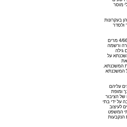
י מוסר
הן בעקרונות
 ולסדר
בבעיה דומה דן שוב ביהמ"ש העליון בהרכב אחר של שופטים, היה זה ערעור אזרחי 4/66 מרים
ה רכש המשיב דירה ורשמה
 גילה
משכנתא על
את
ת המשכנתא.
ל המשכנתא
ים עליהם
ך ומופת
 של הציבור
 על ידי בתי
ם לעיצוב
תי המשפט
 הנקבעות