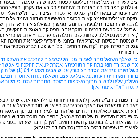
ם לשחררה מכל אחריות. לעומת פטור מפורש זה, סמכה התובעת ית
הוראות סעיף 64 לחוק הפרוצדורה האזרחית העותומני הקובע את עקרון "חופש ה
ים העומדים בניגוד לחוק, למוסר או לסדר הציבורי. ביהמ"ש העליון ס
יקה האנגלית והאמריקאית בסוגיה המשפטית הנדונה ועומד על הבדלי
ה בגישה המוסרית לבעיה הנדונה, וממשיך בשאלה: איזו היא הדרך שנ
 ישראל, על פרשת דרכים זו: הנלך אחרי הפסיקה האנגלית הנוקשה, הא
 או דילמא נסגל לנו לפחות לגבי חבלה הפוגעת בחיי אדם או בריאותו
ת שנקטה הפסיקה האמריקאית. ביהמ"ש העדיף לאמץ את ההלכה האמ
נגלית חסידת עקרון "קדושת החוזים". כב' השופט זילברג הסביר את ה
 הציורית:
 כי ישאלך השואל מחר לאמור: מנין הלגיטימציה להרכיב את השקפותינו
כה שמקורה הוא בתחיקה התורכית? ואמרת לו: את ההלכה כי אפשר 
חוזה בשל היותו נוגד את הסדר הציבורי, אנו שואבים מסעיף 64 (1) של חוק
דורה האזרחית העותומני, אבל על עצם השאלה מה הוא הסדר הציבורי
 העולם, עלינו להשיב מתוך השקפות המוסר והתרבות שלנו, כי מקור א
ל,,סדר" ול"תקינות" אין!
 זו פונה ביהמ"ש העליון למקורות היהדות כדי לראות את גישתה לבעיה
מאדירה ומפארת את הערך הכביר של חיי אנוש. תורת ישראל אינה שי
 דעות ואמונות, אלא תורת חיים של החיים ולמען החיים. תוך המסגר
על-פי סולם העדיפויות של תורת ישראל, החיים הם הנכס הקדוש ביות
 קדושה אחרת, לרבות גם קדושת החוזים. "אין לך דבר שעומד בפני פיק
לוי עריות ושפיכות דמים בלבד" (כתובות דף י"ט ע"א).