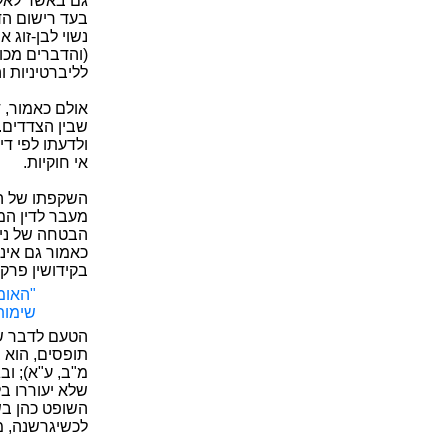
גם באשר לאלט
בעד רישום הד
נשוי לבן-זוג 
(והדברים מכוו
לליברטיניות ו
אולם כאמור, 
שבין הצדדים.
ולדעתו לפי די
אי חוקיות.
השקפתו של השו
מעבר לדין המ
הבטחה של ניש
בקידושין פרק 
"האומ
שימות
הטעם לדבר שק
תופסים, הוא ב
מ"ב, ע"א); וב
שלא יעוררו ב
השופט כהן בש
לכשיגרשנה, מש