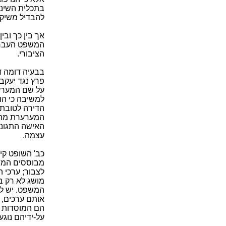
בתכלית השינוי
להבדיל משיקול
אך בין כך ובין
המשפט העברי 
הציבורי.
על שם המערער
למשיבה כי הו
הדירה לטובתו
המערערת מהדי
האישה התגוננ
עצמה.
כב' השופט קי
מבוססים המשפ
לצבור; ערכי ה
מושג לא רק בב
המשפט. יש לצ
אותם ערכים, 
הם המוסדות ש
על-ידיהם נוג