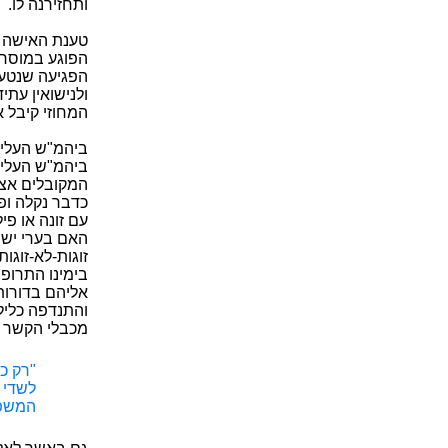
ותחזירנה לו.
טענת האישה מ
הפגיעה שנטענ
ולנישואין עתי
המחוזי קיבל 
ביהמ"ש העליו
ביהמ"ש העליו
המקובלים אצל 
כדבר נקלה ופ
עם זונה או פי
האם בערי ישר
זוגות-לא-זוגו
בימינו התרופ
אליהם בדורות
והתנדפה כליל
מכבלי הקשר 
"רק כ
לשדי 
המשפח