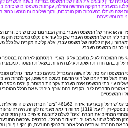
אנגלית עדיין קובעים את אופיו של המשפט במדינה בשנה העשרים לקיו
נקלטו במערכת החקיקה החדשה והדלה, עקרונות משפטיים שיסודם 
ות אלה נשתלו במערכות חוק מורכבות, ותוך שילובם זה נטמעו בחוק 
וניותם והשפעתם.
יון זה או אחר של המשפט העברי בחוק הבנוי מנדבכים שונים, זרים ה
דבר להיותו של המשפט העברי שכן כל עוד אינו נקלט כמערכת חוק מ
מאחוריו, אין זו קליטה של משפט עברי, אלא קליטה מקרית של כלל מ
יוכר גם במשפט העברי.
לגישה המוזכרת לעיל, נתעכב על קו מעניין המסתמן לאחרונה במספר פ
ליון, בהם חודרת השקפת עולם היהדות בשאלות המוסר, למכמני הפ
 המשפט והמוסר, על השווה והמבדיל ביניהם כבר עמדו גדולים וטובים
 סרה מעל סדר יומם של הוגי הדעות בעולם המשפט, אך למרות העוב
עלים ע"י בתי המשפט אינה מערכת עקרונות המוסר, קיימים מספר ת
ר אמורים הדברים לגבי מקרים בהם אוכף ביהמ"ש את הכלל המוסרי ונו
יו המשפטיים.
פסק-דינו של ביהמ"ש העליון בערעור אזרחי 461/62 "צים" חברת השיט 
מזיאר (פורסם בפסקי-דין י"ז עמ' 1319) מהווה דוגמא מעניינת לקו זה. היה ז
חוזי המחייב את חברת "צים" לשלם לתובעת פיצויים בגין הנזקים שנ
זון הקלוקל שהוגש באנייה "תיאודור הרצל". בכרטיס שרכשה התובעת,
את החברה ועובדיה מכל אחריות לנזקי התובעת, הן נזקי גוף והן נזקי