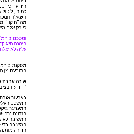
ביהמ"ש ממשיך
הידועה כי "סנ
כמובן, ליטול
השאלה המכרע
מה "תיקון" ומ
כי רק אלה מש
ומסכם ביהמ"ש
הימנה היא קדוש
עליה לא יצלח
מסקנת ביהמ"ש
התובעת מן הח
שורה אחרת ש
"הידועה בציבו
המשפט העליון
המערער ביקש 
הנדונה נרכשה
המשיבה לאישה
המשיבה כדי ל
הדירה מותנה 