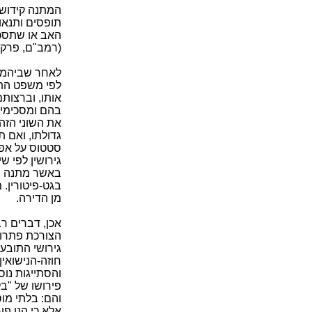
המתנה קידושיו
תופסים ותנאו
האב או שתסכי
(רמב"ם, פרק ז
לאחר שביהמ"ש
לפי משפט התור
אותו, וברצותם
בהם ומסכימים
את השוני הזה
גדולתו, ואם ת
סטטוס על אפך
גירושין לפי ש
באשר מתנה ב
בגט-פיטורין.
מן הדירה.
אכן, דברים רב
הצורכת פתרו
גירושי התובע,
חוזה-הנישואין
והסתייגות נוס
פירושו של "בל
והם: בלתי מוס
אלא כי הנו פו