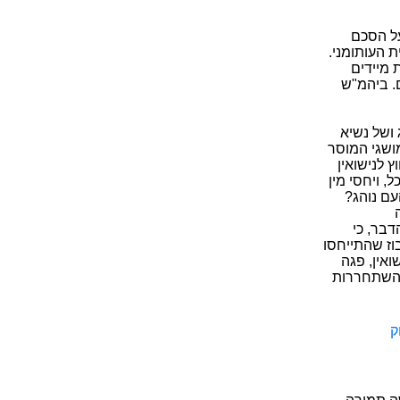
ל הסכם
פרוצדורה האזרחית העותומני.
 מיידים
ם. ביהמ"ש
ושל נשיא
מושגי המוסר
 לנישואין
 ויחסי מין
עם נוהג?
דבר, כי
וז שהתייחסו
אין, פגה
ר השתחררות
ק