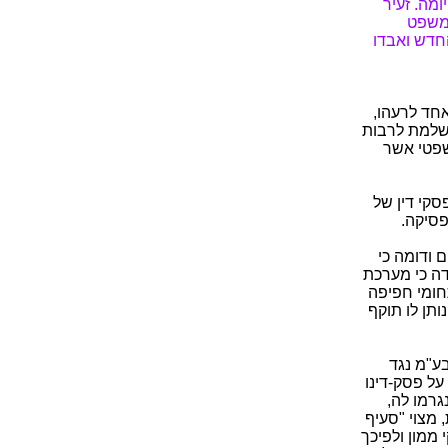
מה. זעיר
במשפט
החדש ואבדו
אחד לרעהו,
ושלמת לרבות
שפטי אשר
סקי דין של
סיקה.
 ודומה כי
דה כי מערכת
חומי חפיפה
תן לו תוקף
הישראלית בע"מ נגד
ה ערעור על פסק-דינו
גרמו לה,
 מצוי "סעיף
 ממון ולפיכך