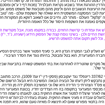
 לצטט מובאות רבות מהתנ"ך והתלמוד המורות על קדושת החיים ל
הדרין ההורגת אחד בשבוע נקראת חובלנית" (מכות דף ז' ע"א) ומסכם כ
 את הרעיונות הנשגבים ההם וליצוק מהם מטבעות של משפט ממש. אב
ת לגבי המסקנה המשפטית היא שאלה של השקפת עולם - מה "טוב" 
ה "קלקול" העולם - מותר לנו, וחייבים אנו לשאוב דווקא מן המקורות הק
קפים נאמנה את השקפות היסוד של כלל האומה היהודית.
 את עמדתו כי קדושת החוזים, כבודה במקומו מונח, אבל מקודשת ה
ת החיים ולכן - בשינוי נוסח קצת של הפסוק הידוע (ישעיהו, נ"ד, י"ז) - 
, וכל לשון תקום אתה למשפט תרשיע.
 העליון לגבי המקרה הנדון היא, כי סעיף הפטור אשר בכרטיס הנסי
ברה המערערת, הוא בטל ומבוטל, בהיותו נוגד את הסדר הציבורי.
ל מקרים שהטרידה לאחרונה את בתי המשפט קשורה בתביעות שבין 
ר שלו".
בערעור אזרחי 337/62 ריזנפלד נגד יעקובסון (פסקי-דין י"
 נתבקש ליתן דעתו על הבעיה הבאה: המשיבה היא הבעל הרשום של 
פס"ד הצהרתי כי הדירה היא שלו וכי המשיבה תסלק ידה מן הדירה. 
 מכספי המערער בתקופה בה חיו הצדדים יחדיו. בכוונת המערער הי
 לאחר שיצליח לפטור את אשתו החוקית בגט. לטענתו נרשמה הדיר
העלים עובדה זו מעיני אשתו החוקית. טענתו בעתירה לביהמ"ש הייתה 
היה בתנאי מפורש שאם לא תינשא לו מאיזה טעם שהוא, היא תפנה א