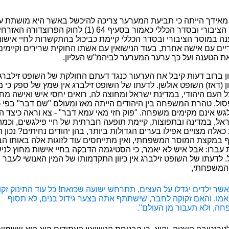
אידך הייתה כי תביעת המערער צריכה להיכשל באשר היא מושתת ע
הפוגע במוסר הציבורי ובסדר הכללי כאמור בסעיף 64 (1) לחוק ה
ה במוסר הציבורי ובסדר הכללי קיימת כביכול בהתקשרות לחיי אישות
דיים עם אישה אחרת, בעוד הנישואין עם אשתו החוקית שרירים וקיימי
את הטענה ועל כך ערער המערער לביהמ"ש העליון.
ן ברוב דעות קיבל אח הערעור כנגד דעתם החולקת של השופט זילברג 
ן (דאז) השופט אולשן. לדעתו של השופט זילברג אין שמץ של ספק כי 
העם היהודי, במדינת ישראל ומחוצה לה, רואים יחסי איש ואישה מחוץ
סול, טהרת המשפחה בין היהודים הייתה מאז ומעולם "שם דבר" בפי כל,
לגש אינם מקימים משפחה. "פוק חזי מאי עמא דבר" - צא וראה כיצד ה
אל, במדינה ובתפוצות, קיימת תופעה חברתית של חיי פילגשים, וכמה
ת כאלה מצויים אפילו בערים הגדולות ביותר, בהן יהודים נחיתים? נכון ה
ף במקצת המוסר המשפחתי, ואין מתייחסים עוד לזוגות אלה באותו הב
 עברו: אבל איש לא יאמר, כי הסטיגמה הדבקה בחיי אישות מחוץ לנישו
. לדעתו של השופט זילברג אין כיוון התקדמותו של המין האנושי לעב
המשפחתי,
אשר ילדים יגדלו על העצים, תתרחש ישועה שכזאת! כל עוד התינוק זקו
אמו, והאם זקוקה לחבר, שישתתף אתה בצער גידול בנים, לא תסוף
ה, ולא תעבור מן העולם".