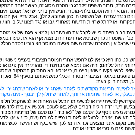
רנטיבה השניה, והיא -כי הבטחת הנישואין העתידים היא היא ששמש
ירה הנ"ל, סבור השופט זילברג כי הסכם מסוג זה, כאשר אחד המתקשר
אחר, הנו אף הוא הסכם בלתי-מוסרי. הנישואין בדיני ישראל, אמנם, אי
נים כנגד עמדתו של השופט ח. כהן שתובא להלן), אבל עדיין אין הם מ
הפקרות, או להתקשרויות חדשות מאחורי גבו או נגד רצונו של בן הזוג ה
דעת הרוב הייתה כי יש לקבל את הערעור ואין למצוא פגם של אי-מוסר
 כב' השופט ח. כהן שביטא את דעת הרוב מצא אף הוא את סעדו במ
ני ישראל אין בהסכם שכזה משום פגיעה במוסר הציבורי ובסדר הכללי 
פט כהן היא כי אין לנו לחפש אחרי המוסר הציבורי בענייני נישואין ש
הותי החל עליהם; והיה אם נמצא שמבחינת דין מהותי זה אין פגם או
ואין לכשיופקעו נישואין קיימים, כי אז לא יהא מנוס מן המסקנה שהס
כאמור גם אינם פוגעים במוסר הציבורי ובסדר
ג', משנה ה' קובעת:
ר לאישה, הרי את מקודשת לי לאחר שאתגייר, או לאחר שתתגיירי, ל
 בעלך, או לאחר שתמות אחותך, לאחר שיחלוץ לך יבמך - אינה מקוד
ידושין לכשיתגיירו או לכשימותו הבעל או האחות או לכשתקבל חליצה
לשון רש"י "דהוה ליה דברים שלא באו לעולם, ועכשיו אין בידו לקדשה" 
גמרא מצינו נוסף על הטעם של "לאו בידו" גם טעם של מדיניות הצבור, כ
לב האישה "איבה" לבעל או לאחות וצפייה למותם (שם, ס"ג ע"א). לדע
ום מקום איננו מוצאים זכר או רמז לכך שיש בקידוש האישה לכשימות
ום פגם מוסרי או מדיני או דתי.