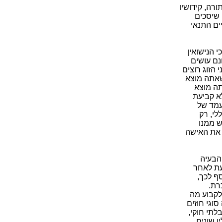
רה, קידושיו
 שיסכים
ים התנאי
 הנישואין
נם עושים
 הזוג רוצים
שאתה מוצא
תה מוצא
לא קביעת
עמד של
לי, רק
 ממנו
א את האישה
 הבעיה
עת לאחר
ף לכך,
רת.
לקבוע מה
סוגי חוזים
לתי חוקי,
ו שונים