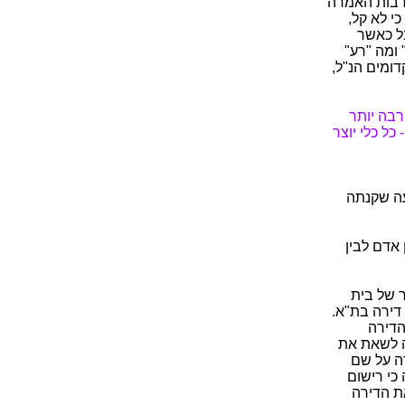
רבות האמרה
י לא קל,
ל כאשר
ומה "רע"
דומים הנ"ל,
רבה יותר
כל כלי יוצר
עה שקנתה
אדם לבין
ז עמ' 1009), הרכב מתוגבר של בית
דירה בת"א.
הדירה
ה לשאת את
ה על שם
כי רישום
ת הדירה