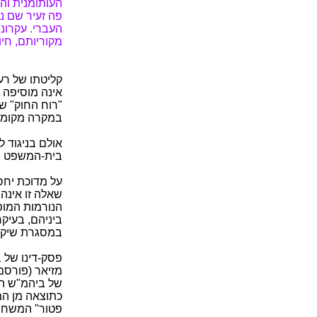
העותומנית וה
פה זעיר שם 
העברי. עקרונ
מקוריותם, חי
קליטתו של רע
אינה מוסיפה 
"רוח החוק" ש
במקרה מקומו 
אולם בניגוד 
בית-המשפט הע
על מדוכת יחסי
שאלה זו אינה
הנורמות המופ
ביניהם, בעיק
במסגרת שיקול
של ביהמ"ש המ
כתוצאה מן המ
פטור" המשחרר 