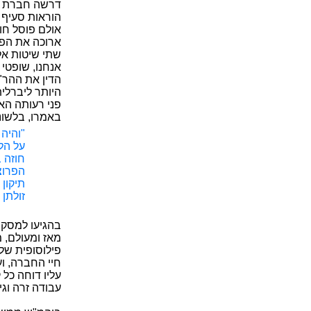
דרשה חברת צי
אולם פוסל חוז
ארוכה את הפס
שתי שיטות אל
אנחנו, שופטי
הדין את ההר",
היותר ליברלי
פני רעותה הא
באמרו, בלשונו
"והיה
על הל
הפרוצ
תיקון
זולתן 
בהגיעו למסקנה
מאז ומעולם, 
פילוסופית של
חיי החברה, ו
עליו דוחה כל
עבודה זרה וגי