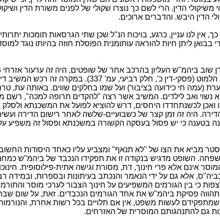
 משיקולי הדין. הרי לשם כך נוצרו שקולי של לפנים משורת הדין ושיקול
י הדין היבש. והדברים ארוכים.
 כך, אין לנו עניין, כרגע, בויכוח הנ"ל שכן שתי הגרסאות תומכות יתרותי
בבואן ליתן חיות להוראה עותומנית הפוסלת חוזה בהיותו נוגד למוסד
פרץ נגד יעקב הלמוט (פסקי-דין כ', חלק רביעי, עמ' 337). במקרה ז
ת (עמה חי כידועה בציבור) ועל שמו בחלקים שווים. באותה עת, טרם
א נשוי ואב לילדים. המשיב אשר רצה "להקדים תרופה למכה", רשם 
 ואכן לכשנתחדדו היחסים, דרש להוציא לפועל את המשכנתא ולסלק 
רה. היה זה זמן קצר של כשבועיים-שלשה לאחר רישום הדירה ועשי
ה בטענה כי יש פסול בעסקה הקשורה במשכנתא ופסול זה משפיע ע
סטר מביא את הצו של "לא תנאף" ומצביע עליו כאחד היסודות החשוב
חה. השופט מדגיש בנקודה זו את תפקידו הנכבד של ביהמ"ש כמחנ
מוסר אינם אלא פרי חינוך, דת, מסורת וגישה אתית-פילוסופית. חינוכו
יה"ס, אלא גם על ידי הנאמר והנכתב בעיתונות ובספרות, ובמידה רבה
פות כי בין הגורמים המשפיעים על חינוך הצבור לערכי מוסר והתורמי
תהווה פסיקת ביהמ"ש את אחד הגורמים הנכבדים. זאת, על שום שב
מתפקידם לעשות משפט, אין אם תלויים בכל רשות אחרת, והנורמות
עות גם להתנהגותם המוסרית של האזרחים.