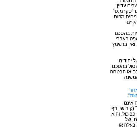
ה תמורה
ים עדיין
נם "סקרמנט"
ניחים מקום
קיים.
יות בהסכם
שפט העברי
ואין בו שמץ
ל יהודים
 פסול בהסכם
כם או הבטחה
 הכללי כמשמעותם בסעיף 64. ואכן המשנה
אחר
שת".
 אינם
(קידושין דף
ביכול, והוא
תו של
 בעלה או