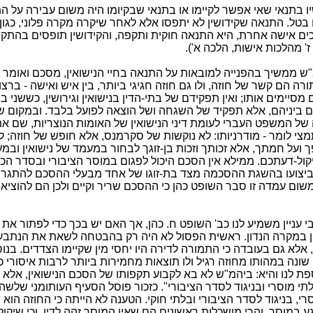
 בתנאי שאי אפשר לקיימו או בתנאי שבקיומו היה משום עבירה על התו
 בטל. התנאה שקידושין לא יתפסו אלא לאחר שיקרה מקרה פלוני, כגון
ם אישה אחרת, היא התנאה חוקית ותקפה, והקידושין תופסים בהתקי
' מהלכות אישות, הלכה א').
 ממשיך בהפנייה למובאות על התנאה בחיי הנישואין, מסכם ואומר כי
ה הם קשר של חוזה, ולו גם חוזה חגיגי ביותר, בין איש ואישה - ברצו
 מסיימים אותו; ואין תפקידם של בתי-הדין בנישואין וגירושין, כששני בני
 ביניהם, אלא תפקיד של השגחה ושל הוצאה לפועל בלבד. ובמקום 
 של המשפט העברי לעומת דיני הנישואין של האומות הנוצריות, שם א
מצי לומר - מודרניותו: לא נוקשות של סקרמנס, אלא חופש של חוזה; 
 ועל חמתך, אלא זכותך וזכות בן-זוגך לבחור במעמד של נישואין ובמ
יקול-דעתכם. ממילא אין הסכם היכול לפגום במוסר הציבורי ובסדר הכל
יצועו בהשגת ההסכמה מצד בת-זוגו של אחד מבעלי ההסכם להתגרש
 משום עמדה זו סבר השופט כהן כי ההסכם שריר וקיים ולכן הם להוצי
י עניין משמיע לנו כב' השופט ח. כהן, אך האם יש בכך כדי לפתור את
ן במקרה הנדון. ראשית הפסול לא היה רק בהבטחה לשאת את הנתב
 אלא גם בעובדה כי התמורה לדירה היו יחסי מין שקיימו הצדדים. בנוס
 שונה במהותו מחוזה רגיל ולו תוצאות מחמירות ביותר לרבות איסורי כ
פת לנו והיא: ביהמ"ש לא בא לקבוע תקפותו של הסכם הנישואין, אלא 
תי מוסרי ובניגוד לסדר הציבורי". כזכור פוסל הסעיף העותומני שלשה 
רי, בניגוד לסדר הציבורי ובלתי חוקי. הטענה לא הייתה כי החוזה הוא ב
גע במוסר. והרי מושכלות ראשונים הם שאין המוסר זהה לדין, וכי שיקולי