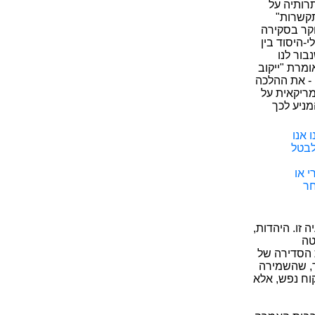
רותיה על
התקשרות"
וקר בסקירה
-היסוד בין
בור לנו
ומרת "ייקוב
 - את ההלכה
ריקאית על
מניע לכך
 אנו
לבטל
 או
חר
 זו. היהדות,
טה
ת הסדירה של
ר, שהשמירה
וח נפש, אלא