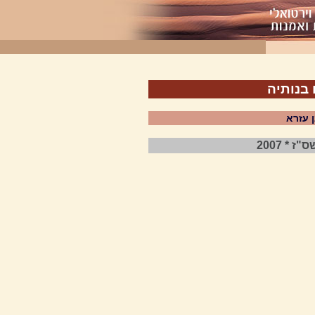
בנותיה
 עזרא