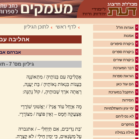
לדף ראשי
לתוכן הגיליון
אגדות חז"ל
אמנות
אהליבה עם 
ביקורת סיפורים
ביקורת ספרים
אברהם אבן
ביקורת שירים
גיליון מס' 7 - תשס"ז * 2007
דבר המערכת
הוראת ספרות
אָהֳלִיבָה עִם בְּנוֹתֶיהָ / מִתְאוֹנְנָה
בַּעֲנוֹת בִּנְאוֹת נְאוֹתֶיהָ / בַּת יַעֲנָה,
הם עוד כאן
רָאֲתָה אֹרֶךְ שְׁבוּתֶיהָ, / קוֹל נָתְנָה:
התקבל במערכת
חסידות
מָה אַיֲחֵל עוֹד אֲנִי? / יֵאֲשׁוּנִי שׁוֹרֲרָי
ימי עיון והשתלמויות
אֶצְעֲקָה חָמָס – וְאֵין פּוֹצֶה / מִצּוֹרֲרָי.
לא נס ליחם
מחקרים
'בַּת נְדִיבִים, אִם תְּיַחֵלִי – / אתגברה
מילה במילה
עַל מְשַׂנְּאִים, כִּי יְמִין חֵילִי / לֹא קָצְרָה.