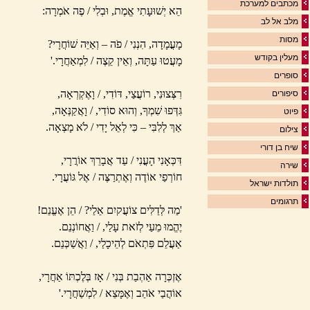
מכתבים למערכת
הֵא יְשׁוּעָתִי אֱמֶת, וּבְלִי / פֶה אֹמְרָה:
מלב אל לב
מסות
מָעֳמָדָה, הִנְנִי / פֹה – וְאַיֵּה שׁוֹחֲרָי?
מעלין בקודש
מָעֲטוּ עַתָּה, וְאֵין קֵצֶה / לִמְאַחֲרָי.'
סופרים
רִצְּצוּנִי, רוֹעֲצַי, דּוֹדִי, / וָאֶקְרְאָה,
סיפורים
גִּדְּפוּ שִׁמְךָ, וְהוּא סוֹדִי, / וָאֲקַנְּאָה,
פיוט
אַךְ לְלִבִּי – כִּי לְאֵל יָדִי / לֹא מָצְאָה.
צילום
שיח בן דורי
דִּכְּאָנִי הָעֳנִי / עַד אֲבָרֵךְ אוֹרֲרָי,
שירה
חוֹרְפַי אוֹדֶה וְאֶתְרַצֶּה / אֶל גּוֹעֲרָי.
תולדות ישראל
תרגומים
'מַה לְּדַלִּים צוֹעֲקיִם אֵלַי? / הֵן אֶעֱנֵם!
יֶהֱמוּ מֵעַי לְזֹאת עָלַי, / וַאֲחוֹנְנֵם.
אַעֲלֵם פִּתְאֹם לְהֵיכָלַי, / וַאֲשַׁכְּנֵם.
אֶזְכְּרָה אַהְבַת בְּנִי / אָז בְּלֶכְתּוֹ אַחֲרָי,
אוֹהֲבַי אֹהַב וְאֶמָּצֵא / לִמְשַׁחֲרָי.'