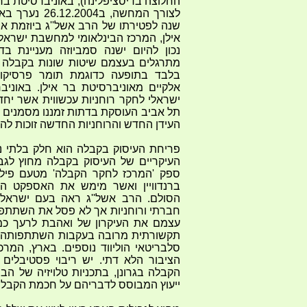
החלוצה בדיסציפלינה), באוניברסיטת בר
לצורך המחשה, ב
שנה לפטירתו של הרב אשל''ג ביוזמת אונ
אילן, המרכז הבינלאומי למחשבת ישראל
נכון להיום ישנה סמביוזה מעניינת 
מתרגלים בעצמם שיטות שונות בקבלה 
בלבד בתופעה כדוגמת תומר פרסיקו
אלקיים מאוניברסיטת בר אילן. באוני
ישראלי לחקר רוחניות עכשווית אשר יח
תל אביב העוסקת בדתות זמננו מסמנים
העידן החדש והרוחניות החדשה זוכות לה.
פריחת העיסוק בקבלה הוא חלק בלתי נ
העיקריים של העיסוק בקבלה מחוץ לגבו
ספק 'המרכז לחקר הקבלה' מטעם פילי
ברנדוויין ואשר מימש את האספקט הא
הסולם. הרב אשל''ג ראה בעם ישראל 
חברתי ורוחניות אך לא פסל את השתתפו
עצמם את העיקרון של ואהבת לרעך כמו
תקשורתית מרובה בעקבות השתתפותה ש
סלבריטאי הוליווד נוספים. בארץ, המר
הציבור הלא דתי. יש ריבוי פסטיבלים
הקבלה בגרונן, בתכניות טלויזיה של הבו
ייעוץ המבוסס לדבריהם על חכמת הקבלה