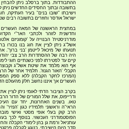
ההתבודדות. בתוך ברסלב ניתן להבחין
בתשובה ובתוך החסידים החדשים ניתן לצ
וישיבתו ''שובו בנים'' בעיר העתיקה, חו
ישראל אודסר וחוזרים בתשובה רבים שנו
במחצית הראשונה של המאה העשרים הר
וחדשנית לזוהר ולכתבי האר''י הקדוש
מודרניסטית' הבנוייה על 'קומוניזם אלטר
תנועתו של מיכאל לייטמן 'בני ברוך'. א
היה רבה של ההסתדרות הרב צבי יהודה ב
קיים עד לפטירתו לפני כשנתיים חוגי לימו
אף הוא מלמד את שיטת אשל''ג וקבוצה 
הקבלי 'האור הגנוז'. תלמיד אחר של הרב צ
(המרכז לחקר הקבלה) ללא ספק המפי
העשרים אך איננו נחשב חלק מהעולם הדתי
בקרב הציבור הדתי לאומי ניתן לציין את
ודרייפוס, את שלל המורים של הדור הרביע
טאו. בשנים האחרונות, יחד עם העי
הראי''ה וראשוני תלמידיו כגון 'הנזיר'
הרב קוק בעלי אופי מסטי ואישי מוב
הפוסטמודרני העכשווי. בנוסף לכך בעש
עותניאל ורמת גן בהן לימודי הקבלה והח
סדר היום הישיבתי. בנוגע לקבלה פרקטית