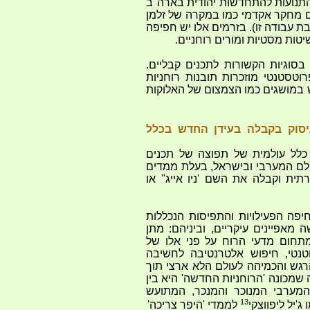
התנועות להתחדשות יהודית בארה''ב
 מחקר אקדמי כמו במקרה של זלמן
 עבודה זו). בזרמים אלו יש חפיפה
טות מסטיות ומורים רוחניים.
 בסוגיות הקשורות לתכנים קבליים.
וטסטנטי מוזכרות תובנות רוחניות
 במושגים כמו הצמצום של האלוקות
יסוק בקבלה בעידן החדש בכלל
כלל עולמית של תפוצה של תכנים
עולם המערבי ובישראל, בעלת ממדים
ת וקבלה את השם 'ניו אייג'' או
יפה הפעילויות והתפיסות הנכללות
מאפיינים עיקריים, וביניהם: מתן
תחום מדעי הרוח על פני אלו של
וטנטי, חיפוש אלטרנטיבה לחשיבה
רגש והכמיהה לעולם הלא ארצי תוך
שמכונה 'הרוחניות החדשה' היא בין
מערבי המנוכר והמנכר, המתועש
13
'יל ליפווצקי
לממדי 'היפר צריכה'