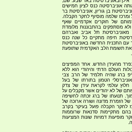
 אילן ובאוניברסיטת באר שבע. שם,
26.12.2004 נערך באותה אוניברסיטה כנס לציון חמישים
יברסיטת בן גוריון, אוניברסיטת בר
 ומרכז שלמה מוסיוף לחקר הקבלה.
בדמותם של חוקרים אקדמיים שאף
ולא מסתפקים בהתבוננות מלומדת
 מאוניברסיטת תל אביב ואברהם
ברסיטת חיפה מתקיים כל שנה כנס
ד עם התכנית החדשה באוניברסיטת
 את תשומת הלב האקדמית שתופעת
פרד מהעידן החדש. אחד המפיצים
לות העולם הדתי והיהודי הוא ללא
פ ברג שהיה תלמיד של הרב צבי
וניברסלי הטמון בתורתו של בעל
חלוץ עולמי לקראת עידן של צדק
תם של לא יהודים אשר מקבלים על
ך. תנועתו של ברג זכתה לחשיפה
ל הזמרת מדונה ושורה ארוכה של
כז לחקר הקבלה פועל בעיקר בקרב
 בהם מתקיימות סדנאות שרוממות
קר מופיעות דמויות שונות המציעות
.