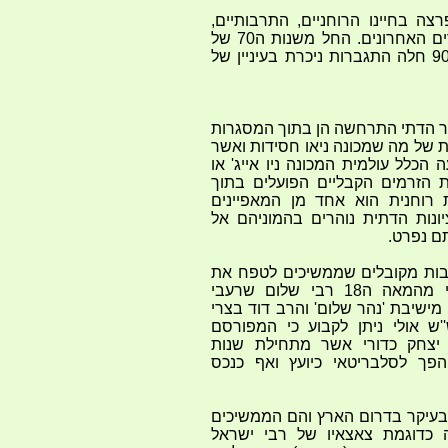
ה בחיינו הרוחניים, התרבותיים,
הלאומיים והחינוכיים ביתר שאת בעשורים האחרונים. החל משנות ה70 של
המאה ה20 וביתר שאת החל משנות ה90 חלה התגברות ניכרת בעיניין של
ר הדתי התרחשה הן בתוך המסגרות
 של מה שמכונה ניאו חסידות ואשר
הכלל עולמית המכונה ניו אייג' או
ת הזרמים הקבליים הפועלים בתוך
 רוחנית הוא אחד מן המאפיינים
ונות הדתית נוהרים בהמוניהם אל
ם נפרט.
בות מקובלים שממשיכים לטפח את
השיטות הקבליות של המקובל התימני מהמאה ה18 רבי שלום שרעבי
מישיבת 'נהר שלום' והרב דוד בצרי
ש אולי ניתן לקבוע כי המפורסם
 יצחק כדורי אשר מתחילת שנות
ונים ועד לפטירתו בשנת 2006 הפך לסלבריטאי כיועץ ואף כנכס
בעיקר בדרום הארץ והם הממשיכים
 כדוגמת צאצאיו של רבי ישראל