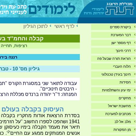
לדף ראשי
לתוכן הגיליון
ביקורת ספרים
דבר המערכת
קבלה והחמ''ד בעיד
דף מספר ישן
רציפות, תחייה
דרכי חינוך
רננה בירנ
הוראת תורה שבעל פה
הלוח העברי
גיליון מס' 10 - טבת תשע"ה - 1/15
חינוך בעידן טכנולוגי
חסידות
עבודה לתואר שני במסגרת הקורס "ת
- היבטים חינוכיים".
ימי עיון והשתלמויות
המנחה: ד"ר יהודה ברנדס מכללת הרצו
מחקרים
מחשבת ישראל
העיסוק בקבלה בעולם 
מכתבים למערכת
בסדרת הרצאות אודות מחקריו בקבלה ש
1941 ושהפכו לספרו החשוב ''על הזרמים העיקריים במיסטיקה היהודית''
מלב אל לב
תיאר את מעמד הקבלה בימיו כעיסוקן של
מן המקורות
2
אנשים המנותקים ממגע עם החיים'