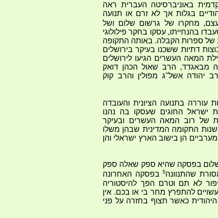
דמית באוניברסיטה העברית ראה
הודיים בגלות אך לא זרם או תנועה
עצם, מחקרו של גרשום שלום ושל
ו בהנחייתו, עסקו בחקר פילולוגי
 של ספרות הקבלה. באותה התקופה
צות דתיות ששכנו בעיקר בירושלים
לת המאה העשרים הגיעו לירושלים
ה מבאגדד, הרב שאול הכהן דואק
יהודה אשל''ג מפולין והרב קוק
ת עוררה בתנועה הציונית והעובדה
 ישראל החוגים שעסקו בה נהנו
ית של רוב המאה העשרים ובעיקר
נות התקומה המדינית שבהן משלו
מערביים הן בישוב הארץ ישראלי והן
ם שלום בפסקה שהיא ספק שאלה ספק
5
סורת שהתנוונה
בפסקה האחרונה
יפור לא תם וטרם הפך להיסטוריה
שויים להתפרץ מחר בי או בכם. אין
היהודית כאשר תצוף בחזרה על פני