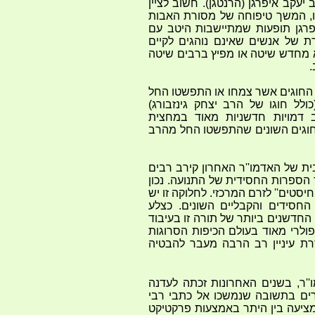
יעקב איפרגן (הרנטגן). חשוב לציין
נו, המשך טיפוחה של מסורת האבות
פרגן תופעות שמתיישבות היטב עם
ת של אנשים שאינם נוהגים לקיים
הוא מחדש שיטה או מפיץ ברבים שיטה
.
החוגים אשר צמחו או התפשטו החל
(כולל חוגו של הרב יצחק גינזבורג)
 דמויות חדשניות מאוד במחצית
וגים השונים שהתפשטו החל מהרב
ת של האדמו''ר האחרון קירב רבים
 הספרות החסידית של התנועה. נכון
יסטים'' לזרם המרכזי. לחלוקה זו יש
החסידים והקבליים השונים. כצלע
חדשנים ביותר של תורה זו בעיבוד
ופולרי מאוד בעולם הכיפות הסרוגות
ת עיניין רב הרבה מעבר להבטיה
'ר, בשנים האחרונות זכתה לעדנה
ים בתשובה שנמשכו אל כתבי רבי
ציעה בין היתר באמצעות פרקטיקט