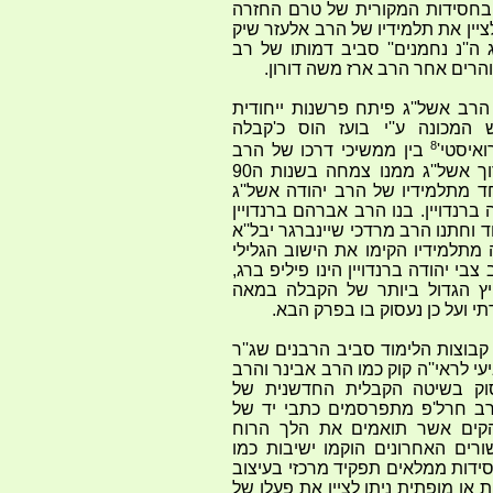
 בחסידות המקורית של טרם החזרה
יין את תלמידיו של הרב אלעזר שיק
ג ה''נ נחמנים'' סביב דמותו של רב
הרים אחר הרב ארז משה דורון.
ב אשל''ג פיתח פרשנות ייחודית
 המכונה ע''י בועז הוס כ'קבלה
8
ואיסטי'
בין ממשיכי דרכו של הרב
אשל''ג ניתן לציין את חוג בנו בכורו ברוך אשל''ג ממנו צמחה בשנות ה90
חד מתלמידיו של הרב יהודה אשל''ג
רנדויין. בנו הרב אברהם ברנדויין
ד וחתנו הרב מרדכי שיינברגר יבל''א
מתלמידיו הקימו את הישוב הגלילי
בי יהודה ברנדויין הינו פיליפ ברג,
ץ הגדול ביותר של הקבלה במאה
 ועל כן נעסוק בו בפרק הבא.
 קבוצות הלימוד סביב הרבנים שג''ר
י לראי''ה קוק כמו הרב אבינר והרב
סוק בשיטה הקבלית החדשנית של
 והרב חרל'פ מתפרסמים כתבי יד של
הקים אשר תואמים את הלך הרוח
ורים האחרונים הוקמו ישיבות כמו
סידות ממלאים תפקיד מרכזי בעיצוב
 או מופתית ניתן לציין את פעלו של