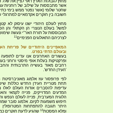
מחוץ לגבולות הארץ ראוי לציין את שלל 
אשר מתבססות על שילוב של רוחניות עם
שחטר שלומי (אשר נפטר ממש בימי כתיבת
חשובה בין חוקרים אקדמאיים למתרגלי שי
מחוץ לעולם היהודי ישנו עיסוק לא קטן
למשל בעולם הנוצרי הן הקתולי והן הפר
המבוססות על תורת האר''י ונעשה שימוש
11
לצרכיהם התאולוגים הפנימיים
המאפיינים היחודיים של פריחת הע
ובעולם הדתי בפרט.
בעשורים האחרונים אנו עדים לתופעה 
ופרקטיקות בעלות אופי מיסטי ורוחני ב
רחבים מאוד בעשייה התרבותית והחברתי
'העידן החדש'.
לפי פרופסור עוז אלמוג מאוניברסיטת ח
תחת מטריית העידן החדש כוללות שישה 
עדיפות להסברים אודות העולם לאלו מ
המדעים המדוייקים, פנייה לקמאי והא
הלוגית המערבית, פנייה לעולם הנפש וה
חיפוש משמעות לקיום. אלמוג סובר שמה 
היתר תגובה להתפתחות המטרופולין ה
12
ומלא המסכות
שהגיע לדעת חוקרים כמו ג