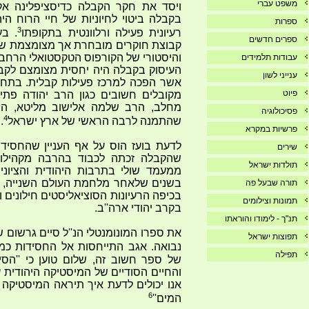
משפט עברי
ויסד את חקר הקבלה כדיסציפלינה אק
בקבלה ביטוי לחיוניות של חיי הרוח הי
ספרות
3
רעיונית פעילה ורלוונטית בתקופתו
. ב
ספרים חדשים
קבוצת חוקרים מובחרת אך מצומצמת שעבד
והיסטורי של הקורפוס הטקסטואלי הרחב
עבודות תלמידים
העיסוק בקבלה היה יחסית מצומצם לקבו
ענייני לשון
אשר הפכה למרכז פעילות קבלית. בתחי
פיוט
מקובלים חשובים כגון הרב יהודה פתי
מחלב, הרב שלמה אלישוב מליטא, הרב 
פסיכולוגיה
4
שהתמנה לרבה הראשי של ארץ ישראל
.
פרשיות במקרא
לדעת בועז הוס על אף העניין שהחסידו
שירים
שהקבלה זכתה לכבוד בהרבה מקהילות
תולדות ישראל
ממעמד שולי בתרבות היהודית והציונ
בשנים שלאחר מלחמת העולם השנייה, ש
תורה שבעל פה
בכיפה הרעיונות הסוציאליסטים חילונים ו
תמונות וצילומים
בקרב יהודי ארה''ב.
תנ"ך - לימודו והוראתו
את ספרו המונומנטלי הנ''ל סיים גרשו
תפוצות ישראל
נבואה. אגב התייחסות אל החסידות כמ
תפילה
של ספר חשוב זה, שלום טוען כי ''הס
והחיים הסודיים של המיסטיקה היהודית ע
אנו יכולים לדעת איך תיראה המיסטיקה 
6
המים''