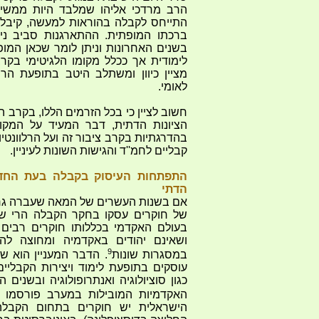
הרב מרדכי אליהו שמלבד היות ממשיך 
התייחס לקבלה בהוראות למעשה, קיבל
ברכתו המופתית. ההתארגנות סביב ני
בשנים האחרונות וניתן לומר שכאן המו
לימודית אך ככלל מקומו הלגיטימי בקרב
מציין כיוון ומשתלב היטב בתופעת הר
לאומי.
חשוב לציין כי בכל הזרמים הללו, בקרב ה
הציונות הדתית, דבר המעיד על המקו
בהדרגתיות בקרב ציבור זה ועל הרלוונטי
קבליים לחמ''ד והגישות השונות לעיניין.
התפתחות העיסוק בקבלה בעת החדש
הדתי
אם בשנות העשרים של המאה שעברה גר
של חוקרים עסקו בחקר הקבלה הרי שכ
בעולם האקדמי בכללותו חוקרים רבים ב
ושאינם יהודים באקדמיה ומחוצה לה
9
במסגרות שונות
. הדבר המעניין הוא ש
עוסקים בתופעת לימוד ויצירות הקבליים
כגון סוציולוגיה ואנתרופולוגיה ובשנים
האקדמיות המובילות במערב פורסמו מ
הישראלית יש חוקרים בתחום הקבלה