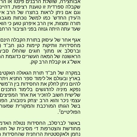
אבוחצירה, שושלת הרבנים פינטו או הרב 
שקבלה ספרדית זו טוענת רציפות, דהיי
וגם אם ניתן לראות בחצרו של הרב אי
ה'עידן החדש' כמו למשל נוכחות מוגבר
תורה ומצוות, אין הרב איפרגן טוען כי 
שעד עתה היתה גנוזה בפני הציבור הרחב
אגף אחר של עיסוק בתורת הקבלה הינם 
מחסידויות וותיקות קיימות כגון חב''ד 
וברסלב או מתוך חוגים שהחלו סביב
הראשונה של המאה העשרים כדוגמת הח
אשל''ג או קבלת הרב קוק.
במקרה של חב''ד תורת הגאולה האקטיבי
בארץ ובעולם אל לימוד ספר התניא ויתר
להיום ניתן לחלק את החסידות בין ה''משיח
נפקא מיניה להדגשים בלימוד התכנים 
שלישית חשוב להזכיר את אחד המפיצים ה
עצמי ניכר והוא הרב יצחק גינזבורג, הפ
בשל הגותו המורכבת והמקורית שמעורר
7
הפוליטיים
.
באשר לברסלב, החסידות נטולת האדמו'
מחודשת והצטרפות די מסיבית של חוזר
נחמן ולאקסטטיות הרוחנית שהחסידות מ