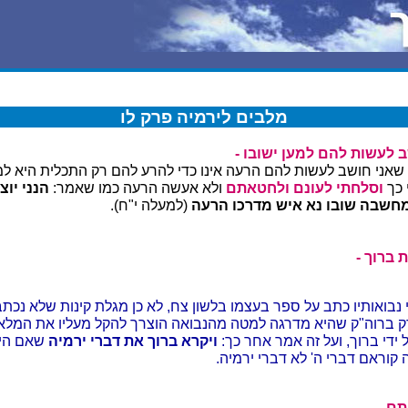
מלבים לירמיה פרק לו
 לעשות להם למען ישובו -
אני חושב לעשות להם הרעה אינו כדי להרע להם רק התכלית היא למע
 כך
וסלחתי לעונם ולחטאתם
ולא אעשה הרעה כמו שאמר:
הנני יוצ
מחשבה שובו נא איש מדרכו הרעה
(למעלה י"ח).
 ברוך -
נבואותיו כתב על ספר בעצמו בלשון צח, לא כן מגלת קינות שלא נכתב
ק ברוה"ק שהיא מדרגה למטה מהנבואה הוצרך להקל מעליו את המלא
ידי ברוך, ועל זה אמר אחר כך:
ויקרא ברוך את דברי ירמיה
שאם היו
 קוראם דברי ה' לא דברי ירמיה.
תם -