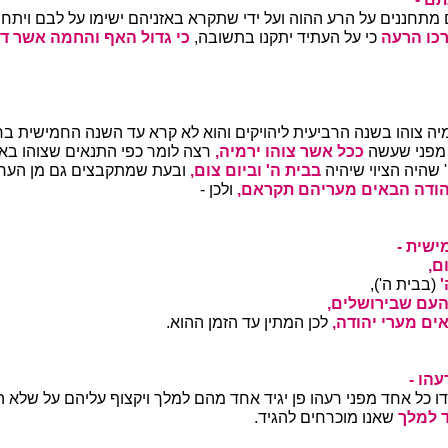
 מתחננים על הרע ההוה ועל ידי שתקרא באזניהם ישימו על לבם ויתחננ
רכו הרעה
כי על העתיד יתקנו בתשובה,
כי גדול האף והחמה אשר דב
מיה צוהו בשנה הרביעית ליהויקים והוא לא קרא עד השנה החמישית ב
מפני שעשה
ככל אשר צוהו ירמיה,
רצה לומר כפי התנאים שצוהו באי
 שהיה הציוי שיהיה
בבית ה' וביום צום,
ובעת שמתקבצים גם מן הערי
יהודה הבאים מעריהם תקראם,
ולכן -
ישית -
ם,
'
(בבית ה'),
העם שבירושלים,
ים מערי יהודה,
לכן המתין עד הזמן ההוא.
עהו -
 כל אחד מפני רעהו פן יגיד אחד מהם למלך ויקצוף עליהם על שלא הוד
ד למלך
שאנו מוכרחים להגיד.