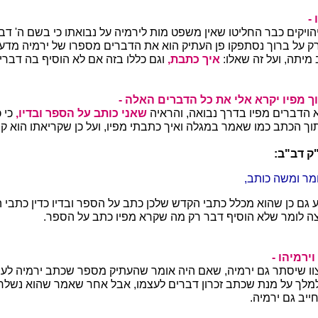
-
יהויקים כבר החליטו שאין משפט מות לירמיה על נבואתו כי בשם ה' ד
 רק על ברוך נסתפקו פן העתיק הוא את הדברים מספרו של ירמיה מדע
 מיתה, ועל זה שאלו:
איך כתבת,
וגם כללו בזה אם לא הוסיף בה דברי
ך מפיו יקרא אלי את כל הדברים האלה -
 הדברים מפיו בדרך נבואה, והראיה
שאני כותב על הספר ובדיו,
כי 
ך הכתב כמו שאמר במגלה ואיך כתבתי מפיו, ועל כן שקריאתו הוא קר
ק דב"ב:
מר ומשה כותב,
ע גם כן שהוא מכלל כתבי הקדש שלכן כתב על הספר ובדיו כדין כתבי 
רצה לומר שלא הוסיף דבר רק מה שקרא מפיו כתב על הספר.
ירמיהו -
 יצוו שיסתר גם ירמיה, שאם היה אומר שהעתיק מספר שכתב ירמיה לעצ
למלך על מנת שכתב זכרון דברים לעצמו, אבל אחר שאמר שהוא נשלח
ייב גם ירמיה.