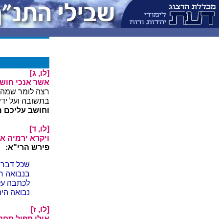
[לו, ג]
אשר אנכי חושב
רצה לומר שמה ש
בתשובה ועל ידי
וחושב עליכם 
[לו, ד]
ויקרא ירמיה את
פירש הרי"א:
שכל דברי 
בנבואה ר
לכתבה על 
נבואה היה
[לו, ז]
אולי תפול תחנ