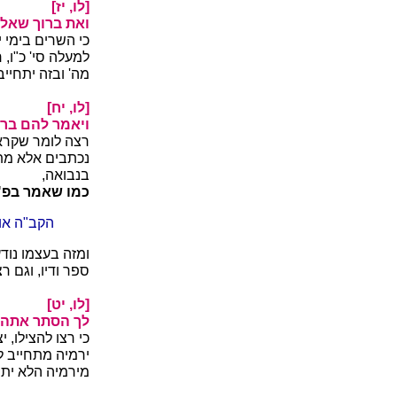
[לו, יז]
ואת ברוך שאלו 
כי השרים בימי 
למעלה סי' כ"ו,
מה' ובזה יתחייב
[לו, יח]
ויאמר להם ברו
רצה לומר שקרא
נכתבים אלא מתו
בנבואה,
כמו שאמר בפ"
הקב"ה או
ומזה בעצמו נוד
ספר ודיו, וגם 
[לו, יט]
לך הסתר אתה ו
כי רצו להצילו,
ירמיה מתחייב 
מירמיה הלא יתח