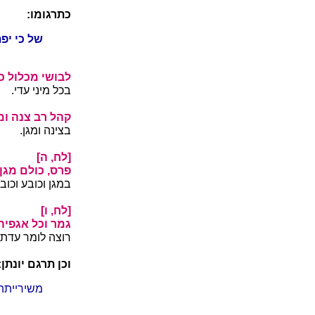
כתרגומו:
של כי יפת
לבושי מכלול כו
בכל מיני עדי.
קהל רב צנה ומג
בצינה ומגן.
[לח, ה]
פרס, כולם מגן 
במגן וכובע וכוב
[לח, ו]
גמר וכל אגפיה 
רוצה לומר עדת ג
וכן תרגם יונתן:
משירייתה