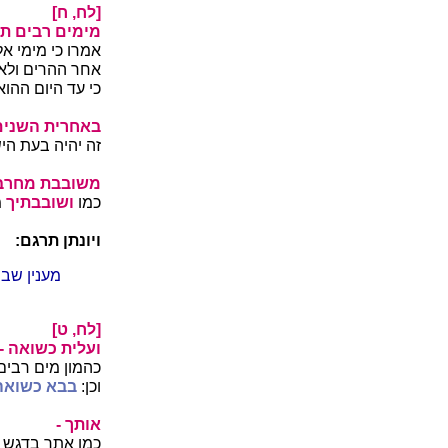
[לח, ח]
מימים רבים תפ
אמרו כי מימי אל
אחר ההרים ולא 
כי עד היום ההוא
באחרית השנים
זה יהיה בעת הי
משובבת מחרב 
כמו
ושובבתיך
מ
ויונתן תרגם:
מענין שב 
[לח, ט]
ועלית כשואה -
כהמון מים רבים
וכן:
בבא כשואה
אותך -
כמו אתך בדגש ע