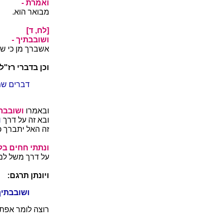
ואמרת -
מבואר הוא.
[לח, ד]
ושובבתיך -
אשברך מן כי שוב
וכן בדברי רז"ל:
דברים שמ
ובאמרו
ושובבתי
ובא זה על דרך
ו
זה האל יתברך כ
ונתתי חחים בלח
על דרך משל למש
ויונתן תרגם:
ושובבתיך
רוצה לומר אפתה