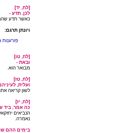
[לח, יד]
לכן. תדע -
כאשר תדע שהם 
ויונתן תרגם:
פורענות ג
[לח, טו]
ובאת -
מבואר הוא.
[לח, טז]
ועלית, לעיניהם 
לשון קריאה אתה 
[לח, יז]
כה אמר, ביד עב
הנביאים יחזקאל 
נאמרה.
בימים ההם שני