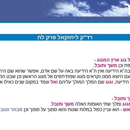
רד"ק ליחזקאל פרק לח
ל גוג ארץ המגוג -
פת וכן
משך ותובל
.
ה"א הידיעה ואין ה"א הידיעה באה על שם אדם, אפשר שהוא שם היח
עם היוצא ממנו נקראים מגוג שמתיחסים אל מגוג הראשון וכן שבט ה
הידיעה,
וגוג
שם המלך המולך עליהם
ואל
עומד במקום שנים כאילו 
ותובל -
גוג
ומלך שתי האומות האלה
משך ותובל
.
אש -
הוא עניין כפול במלות שונות והוא סמוך על סמוך וכן
מבחר וטוב 