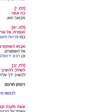
[לח, י]
כה אמר -
מבואר הוא.
[לח, יא]
ואמרת, על ארץ 
כמו
פרזות תשב
אבוא השוקטים 
אל השוקטים.
וכן
ויבא ירושלם
[לח, יב]
לשלל, להשיב י
להשיב ידך עליה
ויונתן תרגם:
לכנשא מש
עשה מקנה וקנין
האחד על הבהמות