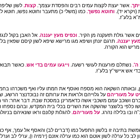
תך.
אשר יעצת לקצות עמים רבים והפסדת עצמך.
קצות.
לשון שליפה 
(ויקרא יד).
וחוטא נפשך.
כמו (משלי כ) מתעבר וחוטא נפשו, חוטא ל
"א בלע"ז.
ם אשר גזלת תזעקנה מן הקיר.
וכפיס מעץ יעננה.
אל האבן בקול לנג
עץ יעננה.
תרגם יונתן ושיפא מגו מרישא שיפא לשון קיסם שפאין בל
מריש הוא הקורה.
'.
נשתלם פורענות לעושי רשעה.
וייגעו עמים בדי אש.
כאשר תבואם
די אש איישי"ץ בלע"ז.
ן, ובאותה השקאה הוא מספח ואוסף את חמתו עליו ואף משכרהו בחמתו
ט על מעוריהם
על גלוייהם ולראות את ערותם זה נבוכדנצר הרשע, 
שכרם ושוכב עמם משכבי אשה כדאמרינן במסכת שבת. דבר אחר: הוי 
שו כלפי בלשצר שהשקה את השרים בכלי בית המקדש, ובהם נספחו ו
 ובו בלילה נהרג.
על מעוריהם.
להגלות קלונם וראו שונאיהם בניוולם
שת בתיבה זו בלשון התפעל כמו (דברים לב) והאסף אל עמך, אף כ
לב כל ערלה לשון אוטם הוא כמו ערלה אזנם (ירמיה ו), ערלי לב וערל