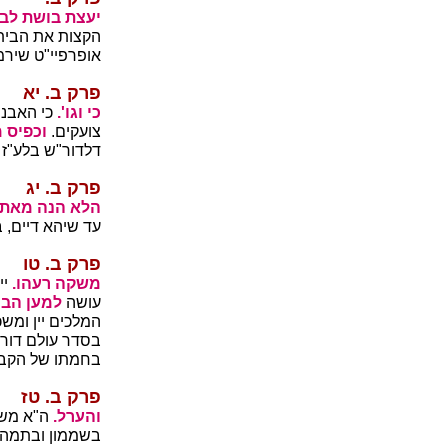
יעצת בושת לבי
הקצות את הבית 
אופרפיי"ט שירמ
פרק ב. יא
כי וגו'.
כי האבני
צועקים.
וכפיס מ
דלדור"ש בלע"ז 
פרק ב. יג
הלא הנה מאת ה
עד שיהא דיים, ב
פרק ב. טו
משקה רעהו.
יי
עושה
למען הבי
המלכים יין ומ
בסדר עולם דור
בחמתו של הקב"ה
פרק ב. טז
והערל.
ה"א משמ
בשממון ובתמהון 