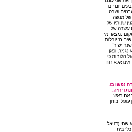
 את שני עונם
עים יום יום
שבטים ושבט
 של מנשה
ן שנותיו של
ת עשרה של
ום נמצאו ימי
ים ח' יובלות
שנה יש ה'
נגמר, וכאן
ל הלוחות כי
אינו אלא רוח
ה נפשו בו.
תו יחיה.
ך את ראש
עופל ובוחן
 שתי (דניאל
לי בית