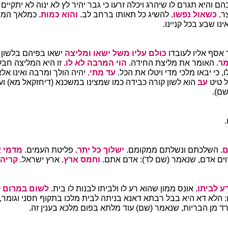
והיא תגרם לו שיהרג ויכלה זרעו כי גבר יהיר לץ לא ינוה לא יתקיים ה
ר.
כשאול נפשו.
להשיג כל תאותו ברחב לב.
והוא כמות.
כמלאך המות
נו שבע בכל קניינו.
אסף אליו לעובדו
כולם עליו משל ישאו ומליצה
ישאו בפיהם בלשון 
מר.
האומר את מליצת החידה.
הוי המרבה לא לו.
זו היא המליצה חב
ו, כי יבאו מלכי מדי ויטלו את הכל.
עד מתי.
יהיה הולך ומרבה ואינו אל
ל טיט
עב
הוא לשון קורה כבידה כמו שמצינו במשכנא (דיחזקאל מא) ועב
שם).
.
.
השלכתם ונשלתם ממקומם.
ישלוך כל יתר.
פליטת העמים.
מדמי א
וים אדם, שנאמר (שם לד): אדם אתם.
וחמס ארץ.
ארץ ישראל.
קריה.
ע לביתו.
אונס ממון שהוא רע לו ולביתו לבנות לו בית.
לשום במרום ק
: הלא דא היא בבל רבתא דאנא בניתה לבית מלכו בתקוף חסני וגומר,
רד מן הבריות, שנאמר (שם) עוד מלתא בפום מלכא בענין זה.