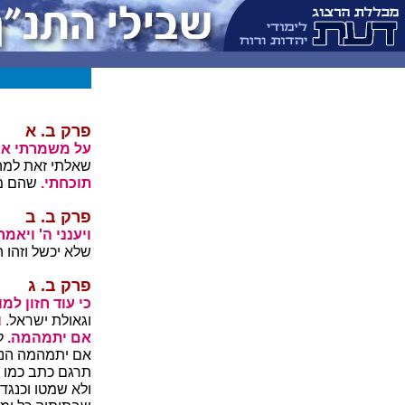
פרק ב. א
על משמרתי אע
שאלתי זאת למה 
תוכחתי.
שהם מו
פרק ב. ב
ויענני ה' ויאמר
שלא יכשל וזהו 
פרק ב. ג
כי עוד חזון למו
וגאולת ישראל.
ו
אם יתמהמה.
לב
אם יתמהמה הנבי
תרגם כתב כמו 
ולא שמטו וכנגד