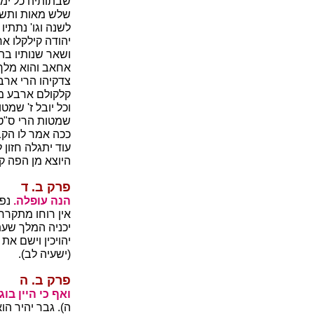
שבתותיה כל ימי
שלש מאות ותשעים
לשנה וגו' נתתי
יהודה קילקלו 
ושאר שנותיו בת
אחאב והוא מלך 
צדקיהו הרי ארב
קלקולם ארבע מא
וכל יובל ז' שמט
שמטות הרי ס"ט 
ככה אמר לו הקב
עוד יתגלה חזון 
היוצא מן הפה קו
פרק ב. ד
הנה עופלה.
נפש
אין רוחו מתקררת
יכניה המלך שעתי
יהויכין וישם את
(ישעיה לב).
פרק ב. ה
ואף כי היין בוג
ה). גבר יהיר הו