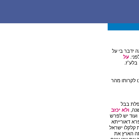
 ידבר בי על
פני.
על
בלע"ז.
ו לקרותו מהר
מפלת בבל
נה,
ולא יכזב
ועוד יש לפרש
רא דאורייתא
 קלקלו ישראל
תה הארץ את