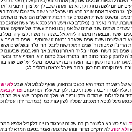
 השמה למלאות שבעים שנה, וכן אתה מוצא (ביחזקאל ד) ואני נתתי לך
 יום יום לשנה נתתיו לך, ואומר ואתה שכב לך על צדך הימני וגו' ארב
ו לך וגו' נמצאת אתה אומר הכעיסו ישראל ש"צ שנה עד שגלו עשרת ה
ארבעים, ומשגלו עשרת השבטים עד חרבות ירושלים הם עשרים ושתים
שובה, שהרי נאמר בו (מלכ"ב כא) ויעש הרע ככל אשר עשה אחאב כמני
עשרים ושתים שנה שתים של אמון בנו ואחת עשרה של יהויקים ואח
עים וששה. ונבואה זו נאמרה ליחזקאל בשנה החמשית לצדקיהו מכל מק
ות ושלשים וששה שנים שלאחר נבואה זו שהוסיף ו' שנים ת' שנים עוש
ות הרי נ"ו שמטות וח' שנים המוקדשות ליובל, הרי ס"ד ובשלושים ושש 
שנים מקודשות ושנת יובל זה האחרון נחשב אף הוא במנין שבעונם לא 
"ה לחבקוק כבר כתוב חזון בתורה אבל סתום הוא, הוסיף אתה ובאר ע
למועד זה. ויפח לשון דבור הוא והרבה יש בספר משלי ועל שם שהדבור 
רהו פיח וקורהו רוח כגון וברוח פיו כל צבאם (תהלים לג).
 של רשע זה תמיד היא בכעס ובתאוה, שואף לבלוע ולא שבע
לא ישר
 עליו לומר די במה שקניתי כבר, לכן יבא עליו הפורענות.
וצדיק באמונ
ד זה להגלותו יעמוד לו צדקו וביום שיושלך זה מקברו ישא אויל מרוד
 כסאו מעל לכסא המלכים. עופלה לשון עזות כמו (במדבר יד) ויעפילו וכן 
ד.
ואף כשיבא בלשצר בן בנו של זה שיבגוד בו יינו דלקביל אלפא חמרא
א
ולא ינוה.
לא יתקיים מדורו ונוהו שנתגאה ואמר בטעם חמרא להביא כ