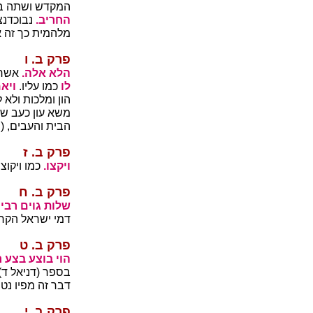
המקדש ושתה בהם 
החריב.
נבוכדנצ
מלהמית כך זה אי
פרק ב. ו
הלא אלה.
אשר 
לו
כמו עליו.
ויא
הון ומלכות ולא ל
משא עון כעב ש
הבית והעבים, (
פרק ב. ז
ויקצו.
כמו ויקוצו
פרק ב. ח
שלות גוים רבים
דמי ישראל הקר
פרק ב. ט
הוי בוצע בצע ר
בספר (דניאל ד)
דבר זה מפיו נט
פרק ב. י