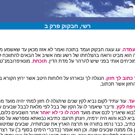
רשי, חבקוק פרק ב
מדה.
עג עוגה חבקוק ועמד בתוכה ואמר לא אזוז מכאן עד שאשמע מה
הוא מביט ורואה בהצלחתו של רשע ומה אשיב אל הבאים להתווכח ל
כיחים אותי בפני שיש להרהר על מדת הדין.
תוכחת.
מונאיפרובמנ"ט 
 כתוב לך חזון.
הנגלה לך ובארהו על הלוחות היטב אשר ירוץ הקורא ב
החזון אשר תכתוב.
עד.
עוד עתיד לקום נביא לקץ שנים שיתגלה לו חזון למתי יהיה מועד 
יפח לקץ.
ודיבר שיאמר לו על הקץ של בבל לפי מלאת לבבל שבעים ש
וא שיאריך לכם אותו מועד
חכה לו כי לא יאחר
אחר השבעים כלום, 
א לבא והוא היה ירמיה, ויונתן תרגם: כתיבא נבואתא ומפרשא על ספ
כתיב, כבר נרמז בתורה אז תרצה הארץ את שבתותיה, שבעים שמיטות
ן גלו ממנה שבעים שנה. וכן הוא אומר (בדברי הימים בסוף ב') עד רצ