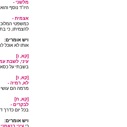
מלשני -
היו"ד נוסף והוא
אצמית -
כמשפטי המלוכה,
להצמיתו, כי בחכ
ויש אומרים:
אותו לא אוכל לר
[קא, ו]
עיני, לשבת עמד
בשבתי על כסא ה
[קא, ז]
לא, רמיה -
מרמה הם עושי רצ
[קא, ח]
לבקרים -
בכל יום כדרך ד
ויש אומרים:
כי
עיני בנאמני