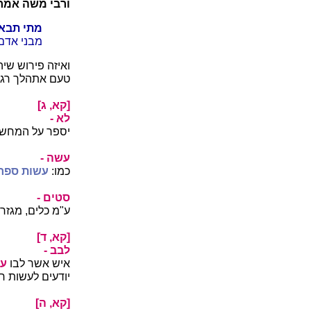
ורבי משה אמר
מתי תבא 
מבני אדם,
ואיזה פירוש שיה
טעם אתהלך רגיל
[קא, ג]
לא -
יספר על המחש
עשה -
כמו:
עשות ספר
סטים -
ע"מ כלים, מגזר
[קא, ד]
לבב -
איש אשר לבו
ע
יודעים לעשות ר
[קא, ה]