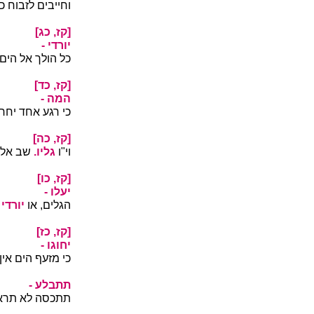
וחייבים לזבוח כ
[קז, כג]
יורדי -
כל הולך אל הים 
[קז, כד]
המה -
כי רגע אחד יחרי
[קז, כה]
וי"ו
גליו.
שב אל 
[קז, כו]
יעלו -
הגלים, או
יורדי 
[קז, כז]
יחוגו -
כי מזעף הים אי
תתבלע -
תתכסה לא תראה