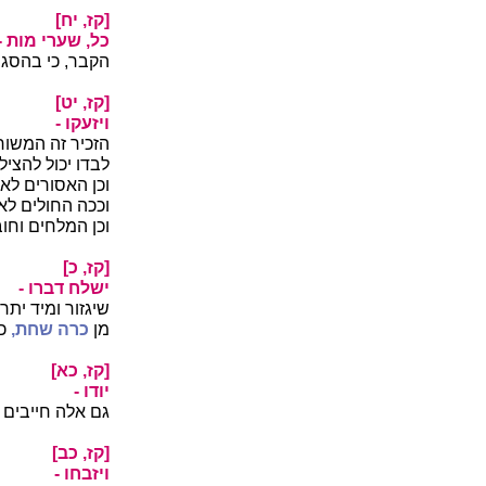
[קז, יח]
כל, שערי מות -
הקבר, כי בהסגר 
[קז, יט]
ויזעקו -
הזכיר זה המשור
לבדו יכול להציל
וכן האסורים לא 
וככה החולים לא 
וכן המלחים וחו
[קז, כ]
ישלח דברו -
שיגזור ומיד ית
מן
כרה שחת,
כנ
[קז, כא]
יודו -
גם אלה חייבים 
[קז, כב]
ויזבחו -