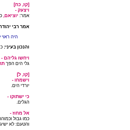
[קז, כח]
ויצעק -
אמר:
יוציאם,
כ
אמר רבי יהודה
היה ראוי 
והנכון בעיני:
כי
ויחשו גליהם -
גלי הים הפך
תר
[קז, ל]
וישמחו -
יורדי הים.
כי ישתוקו -
הגלים.
אל מחוז -
כמו גבול וכמוהו
והטעם: לא ישיגו