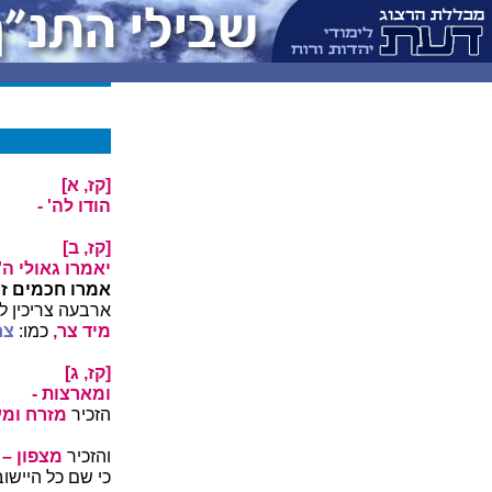
[קז, א]
הודו לה'
-
[קז, ב]
יאמרו גאולי ה' 
אמרו חכמים ז"
ארבעה צריכין ל
מיד צר,
כמו:
צר
[קז, ג]
ומארצות -
הזכיר
מזרח ומ
והזכיר
מצפון –
כי שם כל היישו