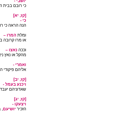
יושבי -
כי רובם בבית הב
[קז, יא]
כי -
הנה הראה כי רוב
ומלת
המרו –
או מרו קרובה ב
וככה
נאצו –
מהקל או נאץ ני
ואמרי -
אליהם פיקודי 
[קז, יב]
ויכנע בעמל -
שאדוניהם יעבדו
[קז, יג]
ויצעקו -
הזכיר
יושיעם
, 