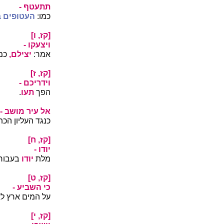
תתעטף -
כמו:
העטופים ב
[קז, ו]
ויצעקו -
אמר:
יצילם,
כמו
[קז, ז]
וידריכם -
הפך
תעו
.
אל עיר מושב -
כנגד העליון הכ
[קז, ח]
יודו -
מלת
יודו
בעבור 
[קז, ט]
כי השביע -
על המים ארץ לא
[קז, י]