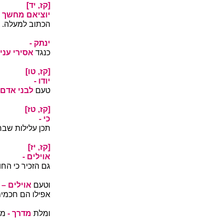
[קז, יד]
יוציאם מחשך -
הכתוב למעלה.
ינתק -
כנגד
אסירי עני 
[קז, טו]
יודו -
טעם
לבני אדם
[קז, טז]
כי -
תכן עלילות שב
[קז, יז]
אוילים -
גם הזכיר כי החו
וטעם
אוילים –
אפילו הם חכמים
ומלת
מדרך -
מו