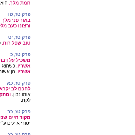
חמת מלך.
הוא 
פרק טז, טו
באור פני מלך 
ורצונו כעב מל
פרק טז, יט
טוב שפל רוח.
ט
פרק טז, כ
משכיל על דבר 
אשריו.
כשהוא מ
אשריו.
הן אשורי
פרק טז, כא
לחכם לב יקרא 
אותו נבון.
ומתק 
לקח.
פרק טז, כב
מקור חיים שכל
יסורי אוילים ע"
פרק טז, כג