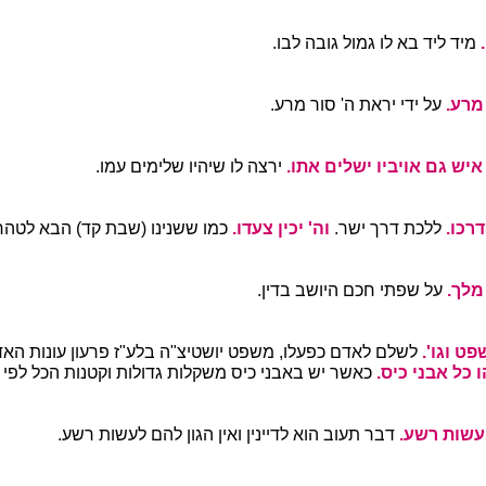
.
מיד ליד בא לו גמול גובה לבו.
 מרע.
על ידי יראת ה' סור מרע.
איש גם אויביו ישלים אתו.
ירצה לו שיהיו שלימים עמו.
רכו.
ללכת דרך ישר.
וה' יכין צעדו.
כמו ששנינו (שבת קד) הבא לטהר מ
מלך.
על שפתי חכם היושב בדין.
פט וגו'.
לשלם לאדם כפעלו, משפט יושטיצ"ה בלע"ז פרעון עונות הא
כל אבני כיס.
כאשר יש באבני כיס משקלות גדולות וקטנות הכל לפי 
עשות רשע.
דבר תעוב הוא לדיינין ואין הגון להם לעשות רשע.