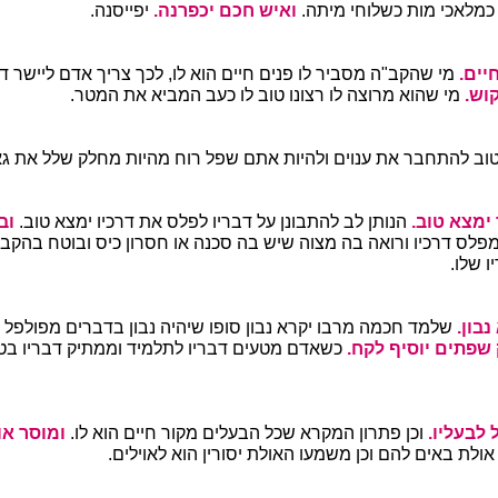
כמלאכי מות כשלוחי מיתה.
ואיש חכם יכפרנה.
יפייסנה.
חיים.
מי שהקב"ה מסביר לו פנים חיים הוא לו, לכך צריך אדם ליישר דרכ
קוש.
מי שהוא מרוצה לו רצונו טוב לו כעב המביא את המטר.
וב להתחבר את ענוים ולהיות אתם שפל רוח מהיות מחלק שלל את גא
ימצא טוב.
הנותן לב להתבונן על דבריו לפלס את דרכיו ימצא טוב.
וב
פלס דרכיו ורואה בה מצוה שיש בה סכנה או חסרון כיס ובוטח בהקב"
ו שלו.
נבון.
שלמד חכמה מרבו יקרא נבון סופו שיהיה נבון בדברים מפולפל 
שפתים יוסיף לקח.
כשאדם מטעים דבריו לתלמיד וממתיק דבריו בטע
 לבעליו.
וכן פתרון המקרא שכל הבעלים מקור חיים הוא לו.
ומוסר או
י אולת באים להם וכן משמעו האולת יסורין הוא לאוילים.