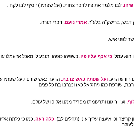
פיהו.
לבו מלמד את פיו לדבר צחות. (ועל שפתיו.) יוסיף לבו לקח .
 דבש, ברישק"ה בלע"ז.
אמרי נועם.
דברי תורה.
ר לפני איש.
 הוא עמל.
כי אכף עליו פיו.
כשפיהו כופהו ותובע לו מאכל אז עמלו ע
 חורש הרע.
ועל שפתיו כאש צרבת.
הרעה כאש שורפת על שפתיו ע
צרבת, שורפת כמו (יחזקאל כא) ונצרבו בה כל פנים.
וף.
וע"י ריגונו ותרעומתו מפריד ממנו אלופו של עולם.
 קריצה וכן איעצה עליך עיני (תהלים לב).
כלה רעה.
כמו כי כלתה אליו 
לעולם.