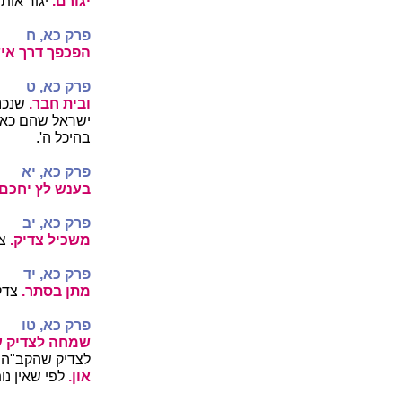
יגורם.
יגור אות
פרק כא, ח
הפכפך דרך איש
פרק כא, ט
ובית חבר.
שנכנ
ישראל שהם כאש
בהיכל ה'.
פרק כא, יא
בענש לץ יחכם 
פרק כא, יב
משכיל צדיק.
צ
פרק כא, יד
מתן בסתר.
צדק
פרק כא, טו
שמחה לצדיק 
לצדיק שהקב"ה מ
און.
לפי שאין נות