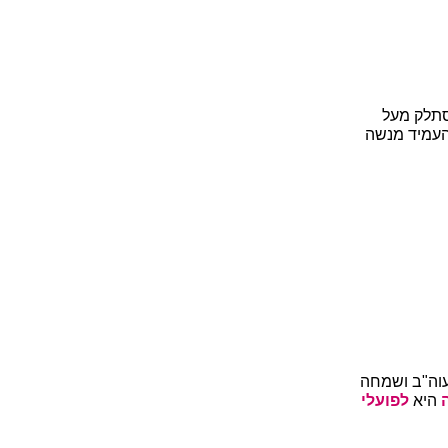
סתלק מעל
העמיד מנשה
עוה"ב ושמחה
ה
היא
לפועלי