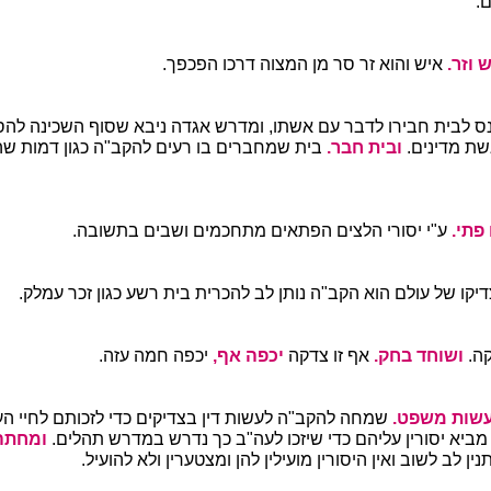
ם.
 וזר.
איש והוא זר סר מן המצוה דרכו הפכפך.
ס לבית חבירו לדבר עם אשתו, ומדרש אגדה ניבא שסוף השכינה לה
ת מדינים.
ובית חבר.
בית שמחברים בו רעים להקב"ה כגון דמות ש
פתי.
ע"י יסורי הלצים הפתאים מתחכמים ושבים בתשובה.
דיקו של עולם הוא הקב"ה נותן לב להכרית בית רשע כגון זכר עמלק.
ה.
ושוחד בחק.
אף זו צדקה
יכפה אף,
יכפה חמה עזה.
עשות משפט.
שמחה להקב"ה לעשות דין בצדיקים כדי לזכותם לחיי ה
ביא יסורין עליהם כדי שיזכו לעה"ב כך נדרש במדרש תהלים.
ומחת
נין לב לשוב ואין היסורין מועילין להן ומצטערין ולא להועיל.