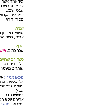
מיד עמד משה וה
אם אומר לשבט י
שבט ושבט.
אמר ליה הקדוש 
מכירין דירתן.
למה?
שצוואת אביהן ב
אביהן, כשם שהק
מנין?
שכך כתיב:
איש 
כיצד הם שרויים
הלווים יחנו סב
שומרים משמרת ה
מכאן אמרו:
אשר
אלו שלשת השבט
יהודה
, שנאמר:
מט י).
ביששכר
כתיב,
אחיהם על פיהם (
ומזבולן,
מושכי