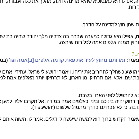
,
אפילו היא כאנטוכיא שהיא מדינה גדולה, מהלך את כלה ועבורה, וח
רוח.
ת שהן חוץ למדינה על הדרך.
ה
, אפילו היא גדולה כמערה שברח בה צדקיה מלך יהודה שהיה בת שני
חוץ ממנה אלפים אמה לכל רוח שירצה.
ים?
נאמר:
ומדותם מחוץ לעיר את פאת קדמה אלפים [ב]אמה וגו'
(במד
יהושע
כשהלך להחריב את יריחו, ויאמר יהושע לישראל, עתידין אתם 
 שם. אלא, אם תרחיקו מן הארון, לא תרחיקו יותר מאלפים אמה לכל
א להתפלל לפני הארון בשבת.
ך רחוק יהיה ביניכם וביניו כאלפים אמה במידה, אל תקרבו אליו, למען
בה, כי לא עברתם בדרך מתמול שלשום (יהושע ג ד).
שאמר הקדוש ברוך הוא למשה שיעשה לו דגלים, אמר לו: השוה אותם ל