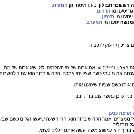
 ויששכר וזבולון
יטענו מיטתי מן
המזרח.
גד
יטענו מן
הדרום.
יטענו מן
הצפון.
ומנשה
יטענו מן
המערב.
צריכין לחלוק לו כבוד.
 הארון, ומי שטוען את ארונו של חי העולמים, לא ישא ארונו של מת.
ענתם את מיטתי כשם שציוויתי אתכם, הקדוש ברוך הוא עתיד להשרות
ו אותו כשם שציוה שיטענו אותו.
בניו לו כן כאשר צום בר' נ יב).
?
ו ארצה כנען.
אל ממצרים, אמר הקדוש ברוך הוא: הרי השעה שיעשו דגלים כשם שבשר
לים דגלים.
 ברוך הוא למשה: משה, עשה אותם דגלים לשמי.