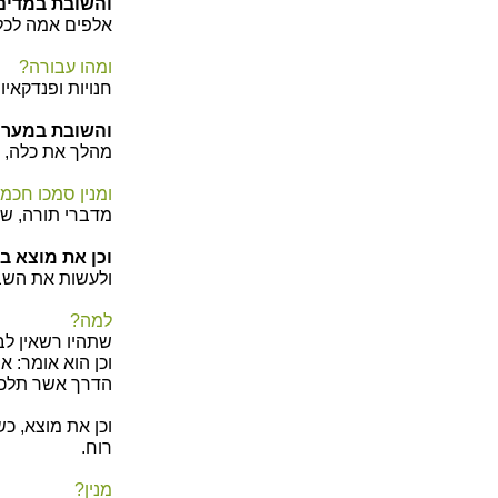
והשובת במדינה
אלפים אמה לכל 
ומהו עבורה?
חנויות ופנדקאיו
והשובת במער
מהלך את כלה, ו
ומנין סמכו חכמ
מדברי תורה, ש
וכן את מוצא ב
ולעשות את השבת
למה?
שתהיו רשאין לב
וכן הוא אומר: א
הדרך אשר תלכו 
וכן את מוצא, כ
רוח.
מנין?