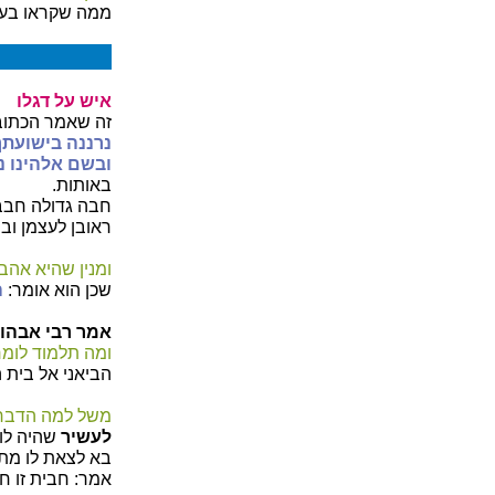
ממה שקראו בעני
איש על דגלו
זה שאמר הכתוב
נרננה בישועתך
ובשם אלהינו נד
באותות.
חבה גדולה חבב 
ראובן לעצמן ובנ
ומנין שהיא אהב
שכן הוא אומר:
ה
אמר רבי אבהו:
ומה תלמוד לומר
הביאני אל בית הי
משל למה הדבר
לעשיר
שהיה לו 
בא לצאת לו מתו
אמר: חבית זו ח