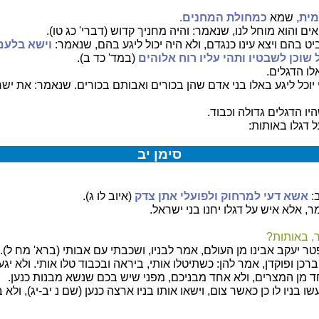
ית,
שמא
כמחולת המחנים.
ים והוא מוחל לנו, שנאמר: והיה מחניך קדוש (דברי' כג טו).
 בהם ויצא עינו כנגדם, ולא היה יכול ליגע בהם, שנאמר:
וישא בלעם 
שוכן לשבטיו ותהי עליו רוח אלוהים
(במד' כד ב).
ו הדגלים.
יוכל ליגע באלו בני אדם שהן בכורים ואבותם בכורים. שנאמר: את ישר
יו הדגלים גדולה וכבוד.
ל דגלו באותות:
סימן יב
:
אשא דעי למרחוק ולפועלי אתן צדק
(איוב לו ג).
ר, אלא איש על דגלו יחנו בני ישראל.
, באותות?
 יעקב אבינו מן העולם, אמר לבניו, ושכבתי עם אבותי (ברא' מח ל).
וברכן ופוקדן, אמר להן: כשתיטלו אותי, ביראה ובכבוד טלו אותי. ולא י
ד מן המצרים, ולא אחד מבניכם, מפני שיש בכם שנשא מבנות כנען.
עשו בניו לו כן כאשר צום, וישאו אותו בניו ארצה כנען (שם נ יב-יג), ולא בנ