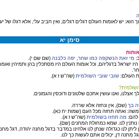
ה
הוא: יש לאומות העולם דגלים דגלים, ואין חביב עלי, אלא דגלו של י
סימן יא
אותות
:
מי זאת הנשקפה כמו שחר, יפה כלבנה
(שם שם י).
היו ישראל בדגליהם, וכל אומות העולם היו מסתכלין בהן ותמיהין ואומר
ר.
 העולם:
שובי שובי השולמית
(שה"ש ז א).
השולמית?
ך אצלנו, ואנו עושין אתכם שלטונים ודוכסין והגמונים.
ה בך
(שם), אין ונחזה אלא שררה.
משה: ואתה תחזה מכל העם (שמות יח כא).
 להם:
מה תחזו בשולמית
(שה"ש ז א).
נותנין לנו. שמא כמחולת המחנים (שם).
ליתן לנו כגדולה שנתן לנו אלהינו במדבר בדגל מחנה יהודה, דגל מחנה
ל מחנה דן, יכולים אתם לעשות כך לנו.