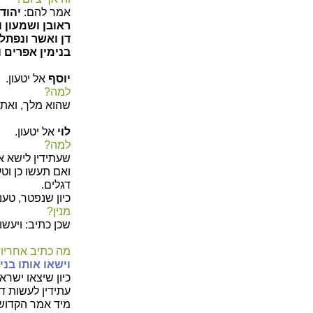
אמר להם:
יהודה
ראובן ושמעון ו
דן ואשר ונפתלי
בנימין אפרים 
יוסף
אל יטעון.
למה?
שהוא מלך, ואתם 
לוי
אל יטעון.
למה?
שעתידין לישא את
ואם תעשו כן וט
דגלים.
כיון שנפטר, טענ
מנין?
שכן כתיב: ויעשו 
מה כתיב אחריו
וישאו אותו בני
כיון שיצאו ישר
עתידין לעשות דג
מיד אמר הקדוש