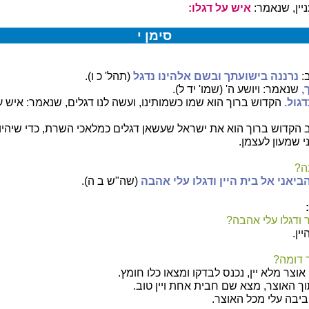
ין, שנאמר:
איש על דגלו:
סימן י
:
נרננה בישועתך ובשם אלהינו נדגל
(תהל' כ ו).
,
שנאמר: ויושע ה' (שמו' יד ל).
גול.
הקדוש ברוך הוא שמו כשמותינו, ועשה לנו דגלים, שנאמר: איש ע
הקדוש ברוך הוא את ישראל שעשאן דגלים כמלאכי השרת, כדי שיהיו ני
י שמעון לעצמן.
ה?
ביאני אל בית היין ודגלו עלי אהבה
(שה"ש ב ה).
 ודגלו עלי אהבה?
ין.
 דומה?
אוצר מלא יין, נכנס לבדקו ומצאו כלו חומץ.
ך האוצר, מצא שם חבית אחת ויין טוב.
ביבה עלי מכל האוצר.