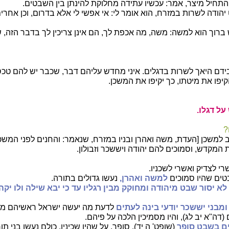
תחיל מיצר, אמר: עכשיו עתידה מחלוקת להינתן בין השבטים.
הודה לשרות במזרח, הוא אומר לי: אי אפשי לי אלא בדרום, וכן אחרים
ברוך הוא למשה: משה, מה אכפת לך, הם אינן צריכין לך בדבר הזה, 
ידם היאך לשרות בדגלים. איני מחדש עליהם דבר, שכבר יש להם טכסי
יפו את מיטתו, כך יקיפו את המשכן.
על דגלו.
?
יב למשכן [העדת, משה ואהרן ובניו במזרח, שנאמר: והחנים לפני המשכ
מקדש, וסמוכים להם יהודה ויששכר וזבולון.
י לצדיק ואשרי לשכניו.
ים שהיו סמוכים
למשה ואהרן,
נעשו גדולים בתורה.
לא יסור שבט מיהודה ומחוקק מבין רגליו עד כי יבא שילה ולו יק
ומבני יששכר יודעי בינה לעתים
לדעת מה יעשה ישראל ראשיהם מא
דה"א יב לג), והיו מסמיכין הלכה על פיהם.
ם בשבט סופר
(שופט' ה יד). סופר, על שהיו שכיניו, כולם נעשו בני תו