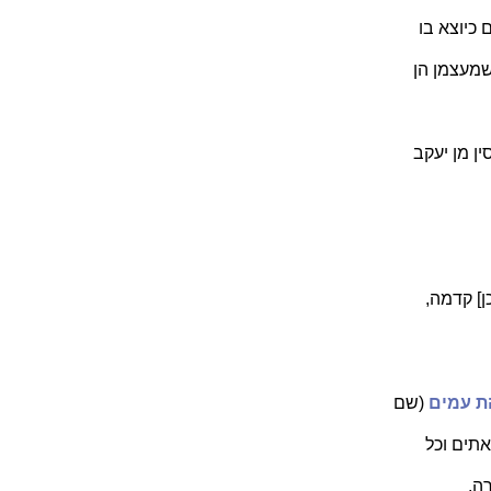
 כיוצא בו
שמעצמן הן
ן מן יעקב
ן] קדמה,
הת עמים
(שם
תים וכל
רה.