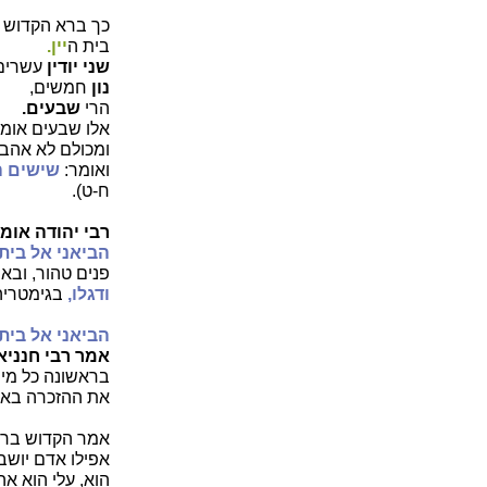
כך ברא הקדוש ב
בית ה
יין.
שני יודין
עשרים
נון
חמשים,
הרי
שבעים.
אלו שבעים אומו
ומכולם לא אהב
ואומר:
שישים ה
ח-ט).
רבי יהודה אומר
הביאני אל בית ה
פנים טהור, ובא
ודגלו,
בגימטריה
הביאני אל בית 
אמר רבי חנניא
בראשונה כל מי 
את ההזכרה באצ
אמר הקדוש ברוך
אפילו אדם יושב
הוא, עלי הוא אה