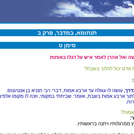
תנחומא, במדבר, פרק ב
סימן ט
שה ואל אהרן לאמר איש על דגלו באותות
 אדם יכול להלוך בשבת?
רך,
עושה לו עגולה עד ארבע אמות, דברי רבי חנניא בן אנטיגנוס.
וך ארבע אמות בשבת, ואומר: שביתתי במקומי, וזכה לו מקומו אלפי
וח.
אמות?
:
 ממרגלותיו ויתנה בראשותיו.