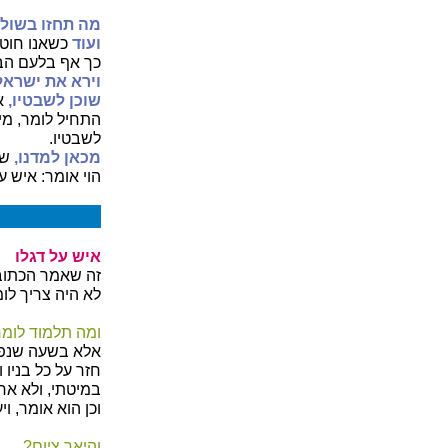
מה תחזו בשולמ
ועוד
כשאנו חוטא
כך אף בלעם הביט
וירא את ישראל 
שוכן לשבטיו,
אל
התחיל לומר, מי 
לשבטיו.
מכאן למדנו,
שה
הוי אומר: איש ע
איש על דגלו
זה שאמר הכתוב
לא היה צריך לומ
ומה תלמוד לומר
אלא בשעה שנפטר
חזר על כל בניו 
במיטתי, ולא אח
וכן הוא אומר, וי
והיאך ציום?