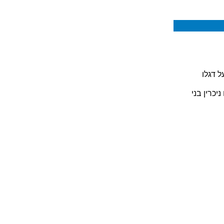
ל דגלו
כרין בני