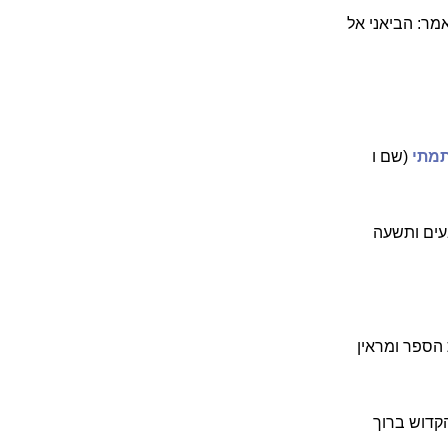
מר: הביאני אל
תמתי
(שם ו
בעים ותשעה
 הספר ומראין
קדוש ברוך