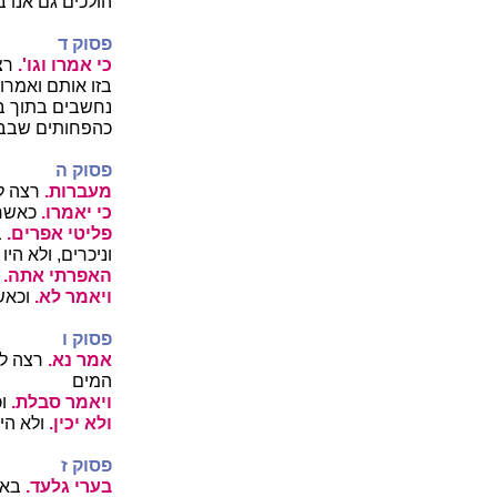
הולכים גם אנו ב
פסוק ד
כי אמרו וגו'.
רצה
בזו אותם ואמרו
נחשבים בתוך בנ
כהפחותים שבבנ
פסוק ה
מעברות.
רצה לו
כי יאמרו.
כאשר 
פליטי אפרים.
ב
וניכרים, ולא הי
האפרתי אתה.
א
ויאמר לא.
וכאש
פסוק ו
אמר נא.
רצה לו
המים
ויאמר סבלת.
וכ
ולא יכין.
ולא היה
פסוק ז
בערי גלעד.
באחד