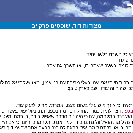
מצודות דוד, שופטים פרק יב
 כל השבט בלשון יחיד
 יפתח
 לומר, בשעה שאתה בו, ואז תשרף גם אתה:
רבות הייתי אני ועמי בעלי מריבה עם בני עמון, ומאז צעקתי אליכם להו
ן שהיה זה עודו יושב בארץ טוב):
יתי כי אינך מושיע לי בשום פעם, ואמרתי, מה לי לזעוק עוד.
כפי.
רצה לומר, כמו המחזיק דבר מה בכפו, הנה, בקל יפול כאשר יפתח
ואעברה במלחמה, עם כי היה נוח הדבר שאפול בידם, כי במתי מעט 
צה לומר, הואיל וה' נתנם בידי, למה אם כן תלחמו בי היום, כי אם היית
מה, כי אז יכלתם לומר, אילו קראת לנו בזה הפעם אחר שהעמידוך ראש 