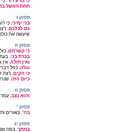
כי נודע דוד.
כי 
תחת האשל בר
פסוק ז
בני ימיני.
כי רו
גם לכלכם.
רצה 
שיעשה את כולכ
פסוק ח
כי קשרתם.
כולכ
בכרת בני.
בעת ש
ואין חולה.
אין א
וגלה.
כפל דבריו
כי הקים.
רצה לו
כיום הזה.
שנראה
פסוק ט
והוא נצב.
עמד ס
פסוק י
בה'.
באורים ותו
פסוק יג
בתתך.
במה שנתת