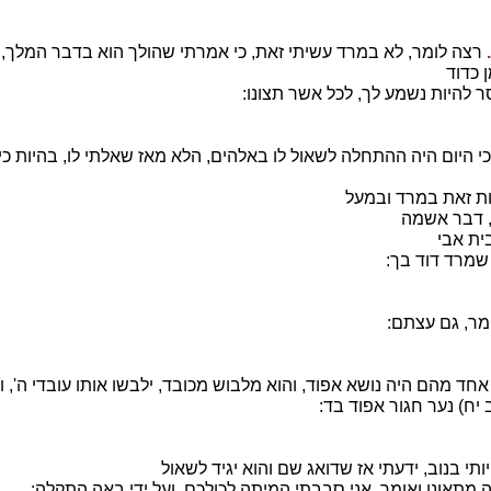
רצה לומר, לא במרד עשיתי זאת, כי אמרתי שהולך הוא בדבר המלך, כ
 כדוד
ר להיות נשמע לך, לכל אשר תצונו:
י היום היה ההתחלה לשאול לו באלהים, הלא מאז שאלתי לו, בהיות כי
 זאת במרד ובמעל
 דבר אשמה
ית אבי
מרד דוד בך:
מר, גם עצתם:
חד מהם היה נושא אפוד, והוא מלבוש מכובד, ילבשו אותו עובדי ה', 
יח) נער חגור אפוד בד:
תי בנוב, ידעתי אז שדואג שם והוא יגיד לשאול
 מתאונן ואומר, אני סבבתי המיתה לכולכם, ועל ידי באה התקלה: