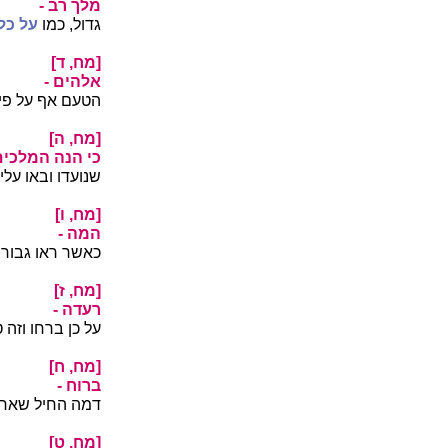
מלך רב -
גדול, כמו
על כל
[מח, ד]
אלהים -
הטעם אף על פי 
[מח, ה]
כי הנה המלכים
שנועדו ובאו עלי
[מח, ו]
המה -
כאשר ראו גבו
[מח, ז]
רעדה -
על כן ברחו וזה
[מח, ח]
ברוח -
דמה החיל שאחז
[מח, ט]