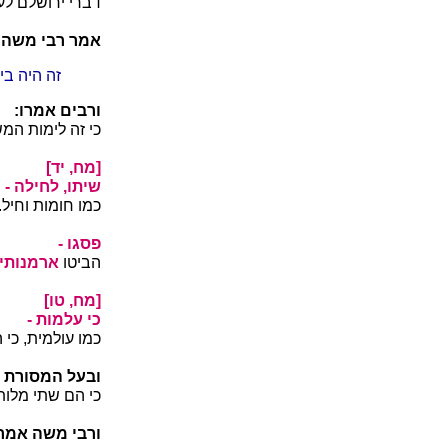
דברי ירושלם לע
אמר רבי משה:
זה היה בימ
ורבים אמרו:
כי זה לימות המש
[מח, יד]
שיתו, לחילה -
כמו חומות וחיל.
פסגו -
הביטו
ארמנותי
[מח, טו]
כי עלמות -
כמו עולמית, כי 
ובעל המסורת א
כי הם שתי מלות
ורבי משה אמר