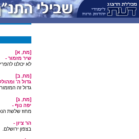
[מח, א]
שיר מזמור -
לא יכולנו להפרי
[מח, ב]
גדול ה' ומהולל
גדול זה המזמור
[מח, ג]
יפה נוף -
מחוז שלשת הנ
הר ציון -
בצפון ירושלם.