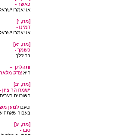
כאשר -
אז יאמרו ישראל
[מח, י]
דמינו -
אז יאמרו ישראל
[מח, יא]
כשמך -
בהיכלך.
ותהלתך –
היא
צדק מלאה 
[מח, יב]
ישמח הר ציון -
השוכנים בערים ס
וטעם
למען משפ
בעבור שאתה עו
[מח, יג]
סבו -