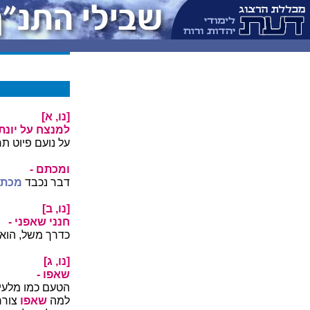
[נו, א]
למנצח על יונת
על נועם פיוט ת
ומכתם -
דבר נכבד
מכתם
[נו, ב]
חנני שאפני -
כדרך משל, הוא 
[נו, ג]
שאפו -
הטעם כמו מלעיג
למה
שאפו
צורר