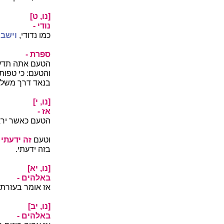
[נו, ט]
נודי -
כמו נדודי,
וישב 
ספרת -
הטעם אתה תדע כ
והטעם: כי טפות
בנאד דרך משל,
[נו, י]
אז -
הטעם כאשר יראו
וטעם
זה ידעתי 
בזה ידעתי.
[נו, יא]
באלהים -
אז אומר בעזרת
[נו, יב]
באלהים -