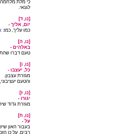
כי מלת מלחמה ו
לגנאי.
[נו, ד]
יום, אליך -
כמו עליך, כמו:
א
[נו, ה]
באלהים -
טעם דברו שהתנב
[נו, ו]
כל, יעצבו -
מגזרת עצבון.
והטעם יעציבוני
[נו, ז]
יגורו -
מגזרת גדוד שיהי
[נו, ח]
על -
בעבור האון שיש
רבים, על כן הזכ