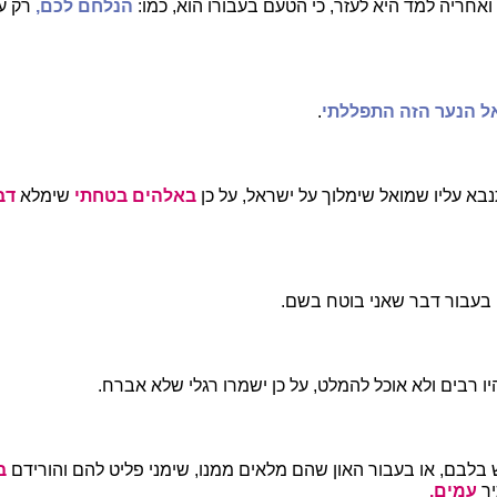
אחריה למד היא לעזר, כי הטעם בעבורו הוא, כמו:
הנלחם לכם,
רק ע
ל הנער הזה התפללתי
.
א עליו שמואל שימלוך על ישראל, על כן
באלהים בטחתי
שימלא
דב
, בעבור דבר שאני בוטח בשם.
ו רבים ולא אוכל להמלט, על כן ישמרו רגלי שלא אברח.
 בלבם, או בעבור האון שהם מלאים ממנו, שימני פליט להם והורידם
ב
יר
עמים.