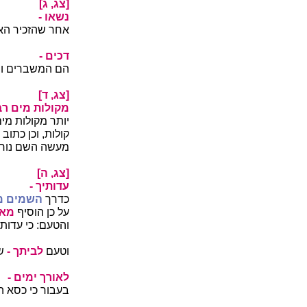
[צג, ג]
נשאו -
אחר שהזכיר האר
דכים -
הם המשברים וה
[צג, ד]
מקולות מים רב
יותר מקולות מי
קולות, וכן כתוב
מעשה השם נורא
[צג, ה]
עדותיך -
כדרך
השמים מס
על כן הוסיף
מאד
והטעם: כי עדות
וטעם
לביתך
-
שה
לאורך ימים -
בעבור כי כסא ה