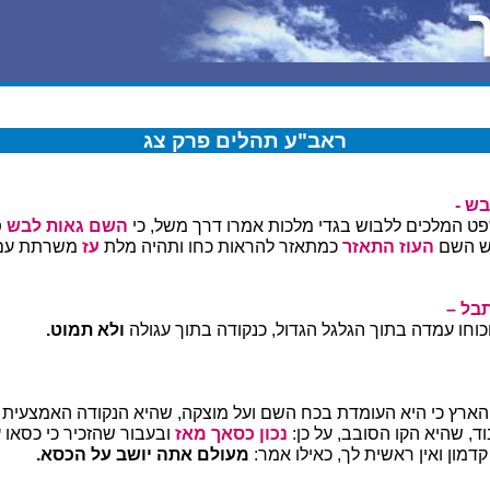
ראב"ע תהלים פרק צג
בש -
ט המלכים ללבוש בגדי מלכות אמרו דרך משל, כי
השם גאות לבש
פ
ש השם
העוז התאזר
כמתאזר להראות כחו ותהיה מלת
עז
משרתת ע
תבל –
כוחו עמדה בתוך הגלגל הגדול, כנקודה בתוך עגולה
ולא תמוט.
הארץ כי היא העומדת בכח השם ועל מוצקה, שהיא הנקודה האמצעית 
ד, שהיא הקו הסובב, על כן:
נכון כסאך מאז
ובעבור שהזכיר כי כסאו 
דמון ואין ראשית לך, כאילו אמר:
מעולם אתה יושב על הכסא.