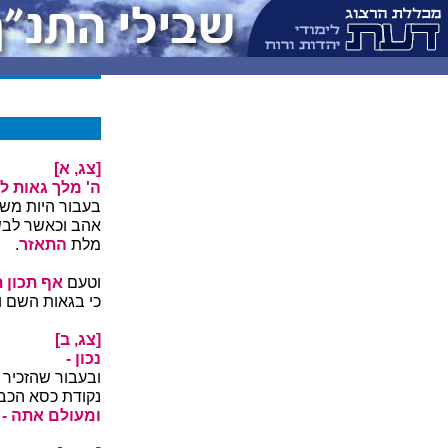
[צג, א]
ה' מלך גאות ל
בעבור היות משפ
אהב וכאשר לב
מלת
התאזר
.
וטעם
אף תכון 
כי בגאות השם ו
[צג, ב]
נכון -
ובעבור שהזכיר 
נקודת כסא הכבו
ומעולם אתה -
ק