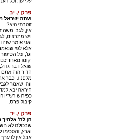
עלי עון, וכל הע
פרק י, יב
ועתה ישראל מה
זוטרתי היא?
אִין, לגבי משה 
ויש מתרצים, לג
ואני אומר שזהו
אלא לפי שנאמר 
וגו', וכל הסיפו
יקומו מאחריכם, 
שואל דבר גדול,
הדור הזה אתם ר
מלפניו, וכבר א
וזהו שאמר לגבי
היראה יבא למד
כפירוש רש"י וה
קיבול פרס.
פרק י, יד
הן לה' אלהיך ה
שבכולם לא חשק
וארץ, והסכימו
אבל אין לו ערך 