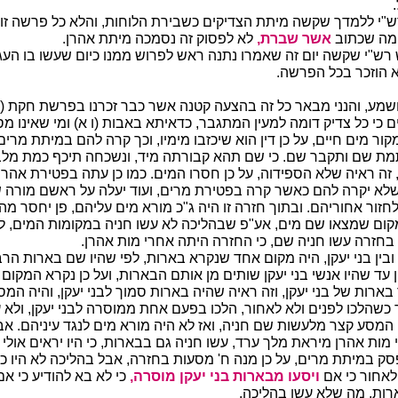
י ללמדך שקשה מיתת הצדיקים כשבירת הלוחות, והלא כל פרשה זו
ומה שכתוב
אשר שברת,
לא לפסוק זה נסמכה מיתת אהרן.
ש"י שקשה יום זה שאמרו נתנה ראש לפרוש ממנו כיום שעשו בו העגל
א הוזכר בכל הפרשה.
שמע, והנני מבאר כל זה בהצעה קטנה אשר כבר זכרנו בפרשת חקת (
כי כל צדיק דומה למעין המתגבר, כדאיתא באבות (ו א) ומי שאינו מספ
ור מים חיים, על כן דין הוא שיכזבו מימיו, וכך קרה להם במיתת מרי
מת שם ותקבר שם. כי שם תהא קבורתה מיד, ונשכחה תיכף כמת מלב
 זה ראיה שלא הספידוה, על כן חסרו המים. כמו כן עתה בפטירת אהרן 
לא יקרה להם כאשר קרה בפטירת מרים, ועוד יעלה על ראשם מורה ש
חזור אחוריהם. ובתוך חזרה זו היה ג"כ מורא מים עליהם, פן יחסר מה
קום שמצאו שם מים, אע"פ שבהליכה לא עשו חניה במקומות המים, 
בחזרה עשו חניה שם, כי החזרה היתה אחרי מות אהרן.
ובין בני יעקן, היה מקום אחד שנקרא בארות, לפי שהיו שם בארות הרב
ן עד שהיו אנשי בני יעקן שותים מן אותם הבארות, ועל כן נקרא המקום
בארות של בני יעקן, וזה ראיה שהיה בארות סמוך לבני יעקן, והיה המ
 כשהלכו לפנים ולא לאחור, הלכו בפעם אחת ממוסרה לבני יעקן, ולא 
 המסע קצר מלעשות שם חניה, ואז לא היה מורא מים לנגד עיניהם. אב
מות אהרן מיראת מלך ערד, עשו חניה גם בבארות, כי היו יראים אולי
 במיתת מרים, על כן מנה ח' מסעות בחזרה, אבל בהליכה לא היו כי אם
לאחור כי אם
ויסעו מבארות בני יעקן מוסרה,
כי לא בא להודיע כי אם
רות, מה שלא עשו בהליכה.