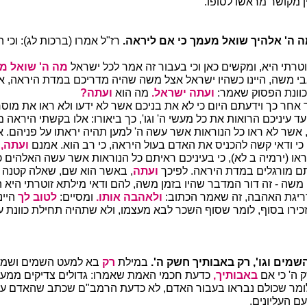
נין מקושר מראשו לסופו.
 ה' אלהיך שואל מעמך כי אם ליראה.
רז"ל אמרו (ברכות לג): וכי 
זוטרתי היא, ומקשים כאן וכי בעבור זה אמר לכל ישראל
מה ה' שואל מ
בי משה, היינו כשהיו ישראל אצל משה שהיה מדריכם במדת היראה, אז 
 כוונת הפסוק שאמר:
ועתה ישראל.
מה הוא
ועתה?
אחר כך וידעתם היום כי לא את בניכם אשר לא ידעו ולא ראו את מוסר
ר עד עיניכם הרואות את כל מעשי ה' וגו', כך ביאורו: אלו בקשתי היראה 
אשר לא ראו כל הנוראות אשר עשה ה' למען תהיה יראתו על פניהם. אז 
 כי ודאי קשה להכניס את האדם בעול היראה, כי רב הוא. אמנם
ועתה,
ר
או (ירמיה ב לא), כי בעיניכם ראיתם כל הנוראות אשר עשה האלהים כד
תם מורגלים במדת היראה. לפיכך
ועתה
, באשר הוא שם, שאלה קטנה ה
 משה - זה דור המדבר שהיו בזמן משה, להם ודאי מילתא זוטרתי היא ה
ריגת האהבה, זה שאמר הכתוב:
ולאהבה אותו.
ומסיים:
לטוב לך
היינ
זכירו בסוף, לומר שסוף השכר לבא מעצמו, ולא שתהיה תחילת כוונת 
שמים וגו', רק באבותיך חשק ה'.
במילת
רק
בא למעט השמים ושמי
 ה' כי אם
באבותיך,
כדעת חכמי האמת שאמרו: גדולים צדיקים ממע
 לומר שכולם נבראו בעבור האדם, לא כדעת הרמב"ם שכתב שהאדם עי
עם העליונים.