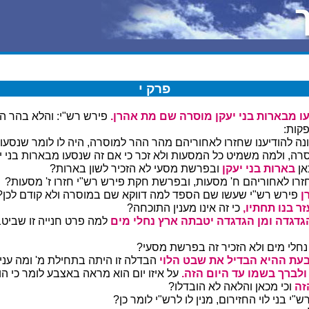
פרק י
עו מבארות בני יעקן מוסרה שם מת אהרן.
פירש רש"י: והלא בהר הה
פקות:
נה להודיענו שחזרו לאחוריהם מהר ההר למוסרה, היה לו לומר שנסעו
סרה, ולמה משמיט כל המסעות ולא זכר כי אם זה שנסעו מבארות בני י
אן
בארות בני יעקן
ובפרשת מסעי לא הזכיר לשון בארות?
רו לאחוריהם ח' מסעות, ובפרשת חקת פירש רש"י חזרו ז' מסעות?
ן
פירש רש"י שעשו שם הספד למה דווקא שם במוסרה ולא קודם לכן
זר בנו תחתיו,
כי זה אינו מענין התוכחה?
דגדה ומן הגדגדה יטבתה ארץ נחלי מים
למה פרט חנייה זו שביט
 נחלי מים ולא הזכיר זה בפרשת מסעי?
עת ההיא הבדיל את שבט הלוי
הבדלה זו היתה בתחילת מ' ומה עני
ולברך בשמו עד היום הזה.
על איזו יום הוא מראה באצבע לומר כי הו
זה
וכי מכאן והלאה לא הובדלו?
י בני לוי החזירום, מנין לו לרש"י לומר כן?