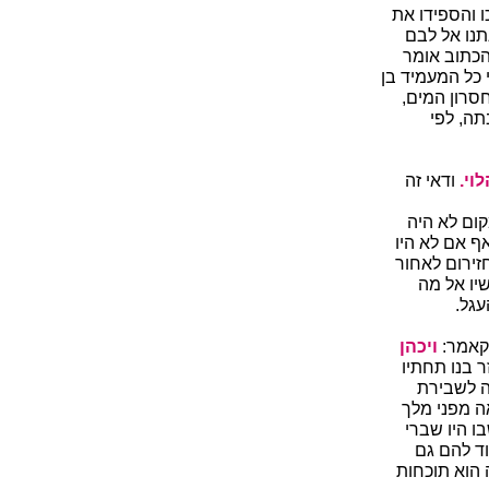
ו והספידו את
תנו אל לבם
הכתוב אומר
 כל המעמיד בן
חסרון המים,
תה, לפי
וי.
ודאי זה
קום לא היה
ף אם לא היו
חזירום לאחור
יו אל מה
עגל.
דקאמר:
ויכהן
 בנו תחתיו
ה לשבירת
ה מפני מלך
ו היו שברי
וד להם גם
 הוא תוכחות