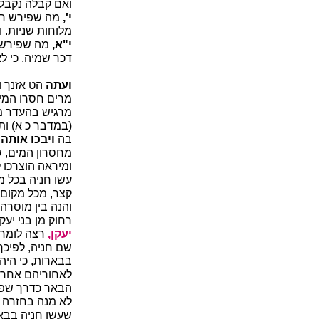
ואם קבלה נקבל.
י',
מה שפירש רש"
מלוחות שניות. 
י"א,
מה שפירש ר
דכר שמיה, כי ל
ועתה
הט אזנך ו
מרים חסרו המים 
מרגיש בהעדר מק
(במדבר כ א) ות
בה
ויבכו אותה
,
מחסרון המים, ש
ומיראה הוצרכו ל
עשו חניה בכל מ
קצר, מכל מקום 
והנה בין מוסרה 
רחוק מן בני יעק
יעקן,
רצה לומר 
שם חניה, לפיכך
בבארות, כי היה
לאחוריהם אחרי 
הבאר כדרך שפסק
לא מנה בחזרה 
שעשו חניה בבא