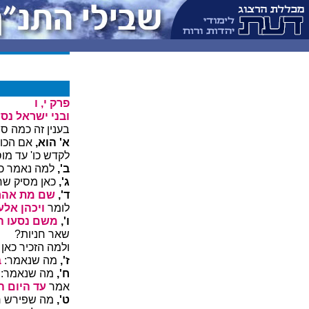
פרק י, ו
ובני ישראל נס
בענין זה כמה ס
א' הוא,
אם הכוו
לקדש כו' עד מו
ב',
למה נאמר כ
ג',
כאן מסיק שחז
ד',
שם מת אהר
לומר
ויכהן אלע
ו',
משם נסעו הג
שאר חניות?
ולמה הזכיר כאן
ז',
מה שנאמר:
ב
ח',
מה שנאמר:
אמר
עד היום ה
ט',
מה שפירש רש"