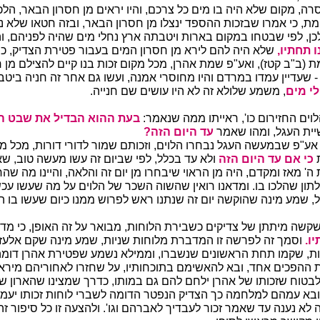
רה, מקום שלא היה בו מים כל צרכם, והיו יראים מן חסרון הבאר, הלכ
מת, כי אמרו שבזכות ההספד ינצלו מן חסרון הבאר, ובזה חטאו שלא נ
כן, לפי שבטחו במקום בארות ויטבתה ארץ נחלי מים שהיה לפניהם, ו
ו תחתיו,
שלא היה להם לירא מן חסרון המים בעבור פטירת הצדיק, כי
ת (ב"ב קטז), ואע"פ שמת אהרן, מכל מקום זכות בנו קיים להצילם מן 
- שעדיין עמדו במרדם והיו מחוסרי אמנה, ועשו גם אחר זה חניה ביטב
י מים
, משמע שלולא זה לא היו עושים שם חנייה.
ים החזירום כו', ראייתו ממה שנאמר:
בעת ההוא הבדיל את שבט הל
יית העגל, ומהו שאמר
עד היום הזה?
 אע"פ שבמעשה העגל נבחרו הלוים, וזכותם שמור לדורי דורות, מכל מ
ת
כי אם עד היום הזה
ולא עד בכלל, לפי שביום זה עשו מעשה טוב, שא
' מאז ומקדם, היה מן הראוי שיבחרו מן יום זה והלאה, והיינו מה שה
לתון שהלכו בו. ומדאנו רואין שהשוה השכר של הלוים על מה שעשו עכש
, שמע מינה שהוקשה יום זה שנתנו ראש לפרוש ממנו כיום שעשו בו ה
שה מיתתן של צדיקים כשבירת הלוחות, מבואר על זה האופן, כי מ
ו.
וסמך זה לפרשה זו המדברת מלוחות שניות, שמע מינה שקם אלעזר
יות, שקמו תחת הראשונים שנשברו, וממילא נשמע שפטירת אהרן דומ
עת ההפכים אחד, ובא להאשימם בתוכחותיו, על שחזרו לאחוריהם מירא
לבטוח שזכותו של אהרן ילחם להם גם במותו, כדרך שמצינו שהארון שב
 ובא עמהם למלחמה כך הצדיק הנפטר הדומה לשברי לוחות זכותו יעמ
לא נענה עד שאמר זכור לעבדיך לאברהם וגו'. ולהצעה זו כל סיפור זה