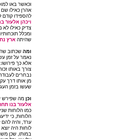
וכאשר באו למוס
אהרן כאילו שם 
להספידו קודם ל
ויכהן אלעזר בנ
צדיק כאילו לא מ
ומכלל תוכחותיו 
שהיתה
ארץ נחל
ומה
שכתוב שהלו
נאמר על זמן עש
אלא כך פירושו:
צורך באותו זכו
נבחרים לעבודת ה
מן אותו דרך עק
שעשו בזמן העגל
וכן
מה שפירש שק
אלעזר בנו תחתי
כמו הלוחות שנ
הלוחות, כי ידי
ערד, והיה להם 
לוחות היה יוצא
במותו, שכן משה 