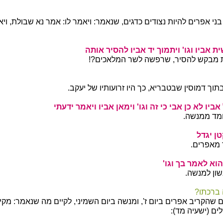
ני אפרים להיות נצודים כדגים, שנאמר: ויאמר לו: אמר נא שבולת, וי
ית אביו וגו' ויתמוך יד אביו להסיר אותה
את מבקש להסיר, שרפשה לשר המלאכים?!
וך דמוסין שבטבריא, כך היו זרועותיו של יעקב.
ביו לא כן אבי כי זה וגו' וימאן אביו ויאמר ידעתי
ומד ממנשה.
ן יגדל
 מאפרים.
וא לאמר בך וגו'
ון למנשה.
 ברכתו?
 שהקריב אפרים ביום ז', ומנשה ביום השמיני, לקיים מה שנאמר: מקי
ים (ישעיה מד):