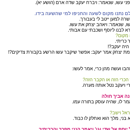
פני עשו, שנאמר: ויברח יעקב שדה ארם (הושע יא).
ם נתנו מקום לשעה והחניפו למי שהשעה בידו.
ה למען ייטב לי בעבורך.
ו, שנאמר: ויאהב יצחק את עשו.
א לבנו ליוסף ושכבתי עם אבותי.
 מקום?
 כריתי.
היה יעקב?!
ת יצחק אמר יעקב: אפשר שיקבר עשו הרשע בקבורת צדיקים?!
הבו ועשה מהן כרי, אמר לעשו:
כרי הזה או הקבר הזה?
י ויעקב נטל אותה מערה.
נה אביך חולה
מר לו, שהיה עוסק בתורה עמו.
ראל וישב?
בני, מלך הוא ואחלק לו כבוד.
יוסף אל שדי וגו' ויאמר הנני מפרך והרביתיך