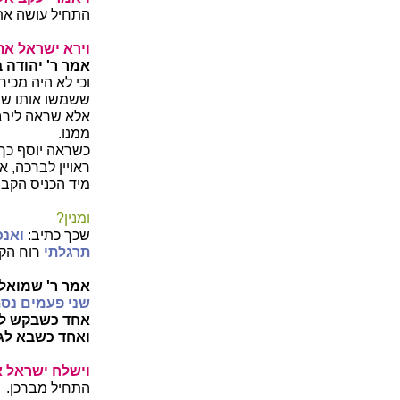
התחיל עושה את
וירא ישראל את 
אמר ר' יהודה 
וכי לא היה מכירן
ששמשו אותו שב
אלא שראה לירבע
ממנו.
כשראה יוסף כך,
ראויין לברכה, א
מיד הכניס הקב"
ומנין?
שכך כתיב:
ואנכ
תרגלתי
רוח הקו
אמר ר' שמואל 
שני פעמים נס
אחד כשבקש לב
ואחד כשבא לגל
וישלח ישראל א
התחיל מברכן.