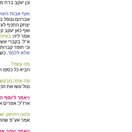
וכן יעקב ברח מ
ואף אבות העול
אברהם נטפל בשר
יצחק החניף לעש
ואף כאן יעקב קר
אמר ליה:
באיזה
א"ל: בקברי אשר
וכי חופר קברות 
אלא ללמד,
כשמ
מה עשה?
הביא כל כספו וז
מה אתה מבקש ה
נטל עשו את הכר
ויאמר ליוסף ה
ארז"ל: אפרים א
ולמה ויתחזק יש
אמר אע"פ שהוא 
ויאמר יעקב אל 