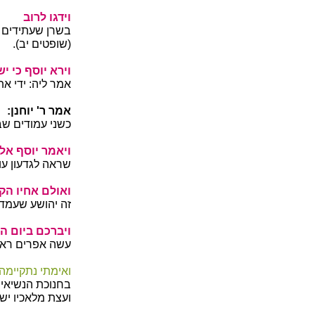
וידגו לרוב
בשרן שעתידים ב
(שופטים יב).
וירא יוסף כי יש
אמר ליה: ידי 
אמר ר' יוחנן:
כשני עמודים שבת
ויאמר יוסף אל א
שראה לגדעון ע
ואולם אחיו הקט
זה יהושע שעמד
ויברכם ביום הה
עשה אפרים ראש
ואימתי נתקיימה
בחנוכת הנשיאים
ועצת מלאכיו ישל