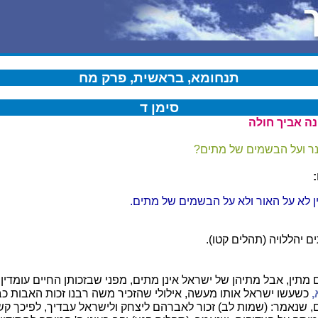
תנחומא, בראשית, פרק מח
סימן ד
נה אביך חולה
נר ועל הבשמים של מתים?
ן לא על האור ולא על הבשמים של מתים.
 יהללויה (תהלים קטו).
 מתין, אבל מתיהן של ישראל אינן מתים, מפני שבזכותן החיים עומדין.
,
כשעשו ישראל אותו מעשה, אילולי שהזכיר משה רבנו זכות האבות כבר
, שנאמר: (שמות לב) זכור לאברהם ליצחק ולישראל עבדיך, לפיכך קש