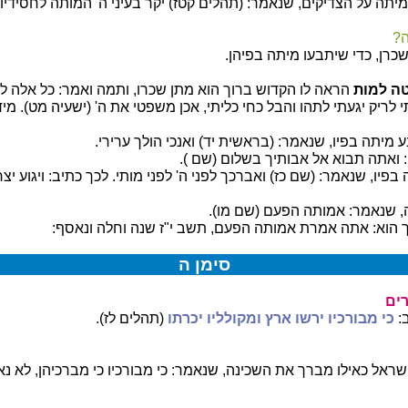
מיתה על הצדיקים, שנאמר: (תהלים קטז) יקר בעיני ה' המותה לחסידיו.
ה?
כרן, כדי שיתבעו מיתה בפיהן.
טה למות
הראה לו הקדוש ברוך הוא מתן שכרו, ותמה ואמר: כל אלה ל
 לריק יגעתי לתהו והבל כחי כליתי, אכן משפטי את ה' (ישעיה מט). מיד
מיתה בפיו, שנאמר: (בראשית יד) ואנכי הולך ערירי.
 ואתה תבוא אל אבותיך בשלום (שם ).
פיו, שנאמר: (שם כז) ואברכך לפני ה' לפני מותי. לכך כתיב: ויגוע יצ
, שנאמר: אמותה הפעם (שם מו).
 הוא: אתה אמרת אמותה הפעם, תשב י"ז שנה וחלה ונאסף:
סימן ה
רים
:
כי מבורכיו ירשו ארץ ומקולליו יכרתו
(תהלים לז).
ראל כאילו מברך את השכינה, שנאמר: כי מבורכיו כי מברכיהן, לא נא