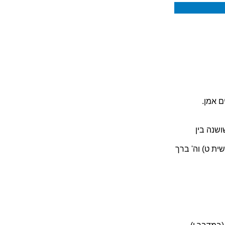
ם אמן.
ושנה בין
ית ט) וה' ברך