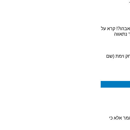
אבהו?! קרא על
 נתאווה
חק וימת (שם
מר אלא כי