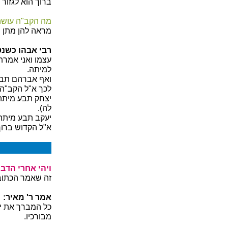
ברוך הוא לגזור 
מה הקב"ה עוש
מראה להן מתן ש
רבי אבהו כשנ
עצמו ואני אמרתי
למיתה.
ואף אברהם תבע 
לכך א"ל הקב"ה:
יצחק תבע מיתה ב
לה).
יעקב תבע מיתה
א"ל הקדוש ברוך
ויהי אחרי הדב
זה שאמר הכתוב
אמר ר' מאיר:
כל המברך את יש
מבורכיו.