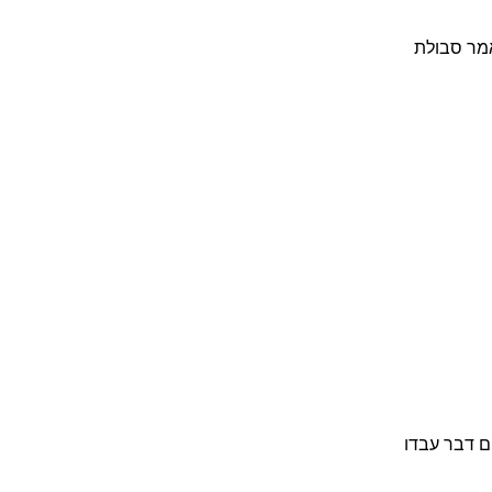
אמר סבולת
ם דבר עבדו