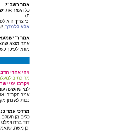
אמר רשב"י:
כל העוזר את ישר
ה).
וכי צריך הוא לסי
אלא ללמדך,
שכ
אמר ר' ישמעא
אתה מוצא שהצדי
מותי, לפיכך כשח
ויהי אחרי הדב
מה כתיב למעלה 
ויקרבו ימי ישר
למי שהשעה עומדת
אמר הקב"ה: אני
נבות לא נתן מקו
מרדכי עמד כנ
כלים מן העולם.
דוד ברח וימלט מ
וכן משה, שנאמר