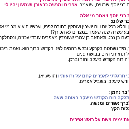
 בני יוסף שבטים, שנאמר:
אפרים ומנשה כראובן ושמעון יהיו לי.
בני יוסף ויאמר מי אלה
בר שלום:
 והלא בכל יום ויום יושבין ועוסקין בתורה לפניו, ועכשיו הוא אומר מי א
ע עשרה שנה שעמד במצרים לא הכירן?!
ם בן נבט ולאחאב בן עמרי שעומדין מאפרים עובדי עכו"ם, ונסתלקה
 מיד נשתטח בקרקע ובקש רחמים לפני הקדוש ברוך הוא. ואמר: ריבון
ל תחזירני היום בבושת פנים.
ה רוח הקודש ביעקב וחזר וברכן.
י תרגלתי לאפרים קחם על זרועותיו
(הושע יא).
דש ליעקב, בשביל אפרים.
בר נחמן:
תלקה רוח הקודש מיעקב באותה שעה:
רך אפרים ומנשה.
ות הקץ.
ת ימינו וישת על ראש אפרים