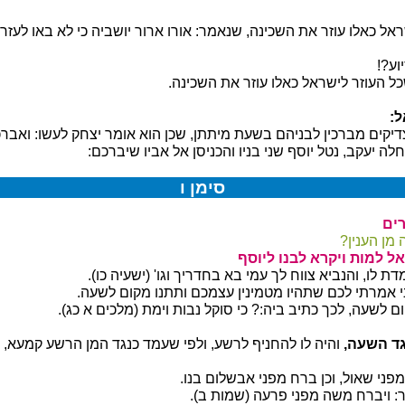
אל כאלו עוזר את השכינה, שנאמר: אורו ארור יושביה כי לא באו לעזר
וע?!
ל העוזר לישראל כאלו עוזר את השכינה.
ל:
קים מברכין לבניהם בשעת מיתתן, שכן הוא אומר יצחק לעשו: ואברכך
לה יעקב, נטל יוסף שני בניו והכניסן אל אביו שיברכם:
סימן ו
רים
מן הענין?
אל למות ויקרא לבנו ליוסף
 לו, והנביא צווח לך עמי בא בחדריך וגו' (ישעיה כו).
 אמרתי לכם שתהיו מטמינין עצמכם ותתנו מקום לשעה.
ם לשעה, לכך כתיב ביה:? כי סוקל נבות וימת (מלכים א כג).
גד השעה,
והיה לו להחניף לרשע, ולפי שעמד כנגד המן הרשע קמעא, כ
פני שאול, וכן ברח מפני אבשלום בנו.
: ויברח משה מפני פרעה (שמות ב).