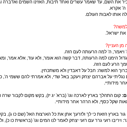
ר את השם, עד שאמר עשרים ואחד תיבות, האזינו השמים ואדברה וגו' 
ה' אקרא.
ה אותו לאבות העולם.
 למשה?
את ישראל.
מן העניין?
 ויאמר, ה' למה הרעותה לעם הזה.
ול הימנו למה הרעותה, דבר קשה הוא אומר, ולא עוד, אלא אמר, ומא
ך הרע לעם הזה.
רוך הוא למשה: חבל על דאבדין ולא משתכחין.
נגליתי על אברהם יצחק ויעקב באל שדי, ולא אמרתי להם ששמי ה',
חר מידותיי.
:
קום התהלך בארץ לארכה וגו' (ברא' יג יז), בקש מקום לקבור שרה ו
ת שקל כסף, ולא הרהר אחר מידותיי.
גור בארץ הזאת כי לך ולזרעך אתן את כל הארצות האל (שם כו ג), בק
 ויריבו רועי גרר עם רועי יצחק לאמר לנו המים וגו' (בראשית כו כ), 