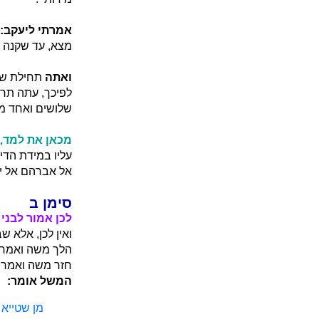
אמרתי ליעקב:
מצא, עד שקנה ב
ואתה
תחילת שלי
לפיכך, עתה תר
שלושים ואחד מל
מכאן את למד,
עליו במידת הדין
אל אברהם אל יצ
סימן ב
לכן אמור לבני 
ואין לכן, אלא 
הלך משה ואמר ל
חזר משה ואמר: 
המשל אומר:
מן שטייא ל