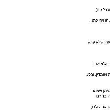
רי' ג ח).
 ויהי לתנין.
רעה, שלא קרא
. אלא אחר
ועומדין, ובלען
סימן שאמר
' בחרבו
אני צולבו,