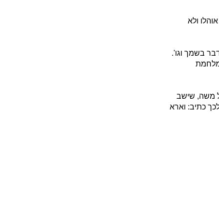
והלו ולא
ר בשמך וגו'.
במלחמת
ל משה, שישב
לכך כתיב: וארא