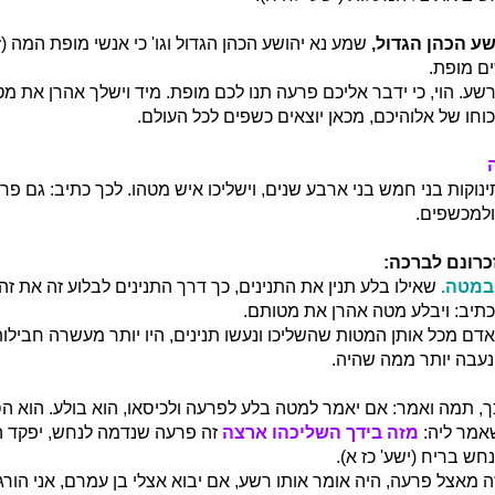
שע הכהן הגדול,
שמע נא יהושע הכהן הגדול וגו' כי אנשי מופת המה (זכ
ם מופת.
ע. הוי, כי ידבר אליכם פרעה תנו לכם מופת. מיד וישלך אהרן את מטהו
וחו של אלוהיכם, מכאן יוצאים כשפים לכל העולם.
ינוקות בני חמש בני ארבע שנים, וישליכו איש מטהו. לכך כתיב: גם פ
למכשפים.
זכרונם לברכה:
במטה.
שאילו בלע תנין את התנינים, כך דרך התנינים לבלוע זה את זה
תיב: ויבלע מטה אהרן את מטותם.
אדם מכל אותן המטות שהשליכו ונעשו תנינים, היו יותר מעשרה חבילות 
נעבה יותר ממה שהיה.
 תמה ואמר: אם יאמר למטה בלע לפרעה ולכיסאו, הוא בולע. הוא ה
מר ליה:
מזה בידך השליכהו ארצה
זה פרעה שנדמה לנחש, יפקד ה
חש בריח (ישע' כז א).
מאצל פרעה, היה אומר אותו רשע, אם יבוא אצלי בן עמרם, אני הורגו, 