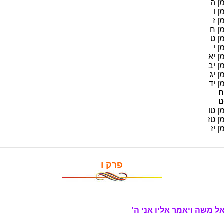
 ה
 ו
 ז
 ח
 ט
 י
 יא
 יב
 יג
 יד
ח
ט
 טו
 טז
 יז
פרק ו
ל משה ויאמר אליו אני ה'