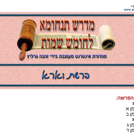
 הפרשה:
 א
 ב
 ג
 ד