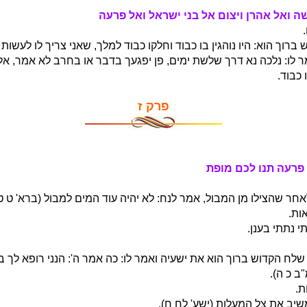
שה ואל אהרן ויצום אל בני ישראל ואל פרעה
רוך הוא: היו נוהגין בו כבוד וחלקו כבוד למלך, שאני צריך לו לעשות ב
 לו: נלכה נא דרך שלשת ימים, פן יפגעך בדבר או בחרב לא אמר, אלא 
כבוד.
פרק ז
 פרעה תנו לכם מופת
חר שהצילו מן המבול, אמר לנח: לא יהיה עוד המים למבול (ברא' ט טו
אות.
י נתתי בענן.
לח הקדוש ברוך הוא את ישעיה ואמר לו: כה אמר ה': הנני רופא לך ב
ב כ ה).
ת.
משיב את צל המעלות (ישע' לח ח).