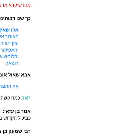
מהו שיקרא אדם
כך שנו רבותינו:
אלו שאין
האומר אין
ואין תורה
והאפיקורו
והלוחש על
רופאך.
אבא שאול אומ
אף ההוגה 
ראה
כמה קשה ח
אמר בן עזאי:
כביכול הקדוש ב
רבי שמעון בן 