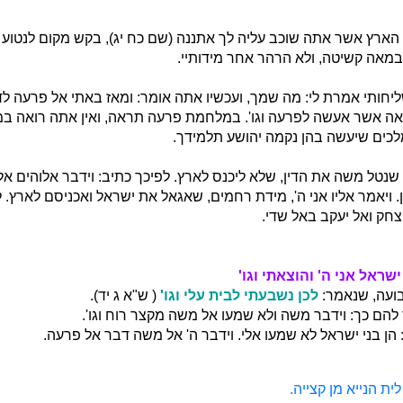
הארץ אשר אתה שוכב עליה לך אתננה (שם כח יג), בקש מקום לנטוע א
מאה קשיטה, ולא הרהר אחר מידותיי.
חותי אמרת לי: מה שמך, ועכשיו אתה אומר: ומאז באתי אל פרעה לדב
אה אשר אעשה לפרעה וגו'. במלחמת פרעה תראה, ואין אתה רואה 
כים שיעשה בהן נקמה יהושע תלמידך.
שנטל משה את הדין, שלא ליכנס לארץ. לפיכך כתיב: וידבר אלוהים א
. ויאמר אליו אני ה', מידת רחמים, שאגאל את ישראל ואכניסם לארץ. 
חק ואל יעקב באל שדי.
ישראל אני ה' והוצאתי וגו'
שבועה, שנאמר:
לכן נשבעתי לבית עלי וגו'
( ש"א ג יד).
הם כך: וידבר משה ולא שמעו אל משה מקצר רוח וגו'.
הן בני ישראל לא שמעו אלי. וידבר ה' אל משה דבר אל פרעה.
ית הנייא מן קצייה.