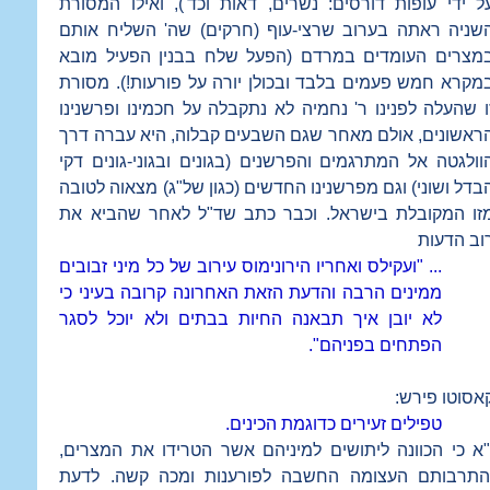
ל ידי עופות דורסים: נשרים, דאות וכד'), ואילו המסורת
שניה ראתה בערוב שרצי-עוף (חרקים) שה' השליח אותם
מצרים העומדים במרדם (הפעל שלח בבנין הפעיל מובא
מקרא חמש פעמים בלבד ובכולן יורה על פורעות!). מסורת
ו שהעלה לפנינו ר' נחמיה לא נתקבלה על חכמינו ופרשנינו
ראשונים, אולם מאחר שגם השבעים קבלוה, היא עברה דרך
וולגטה אל המתרגמים והפרשנים (בגונים ובגוני-גונים דקי
בדל ושוני) וגם מפרשנינו החדשים (כגון של"ג) מצאוה לטובה
זו המקובלת בישראל. וכבר כתב שד"ל לאחר שהביא את
וב הדעות
... "ועקילס ואחריו הירונימוס עירוב של כל מיני זבובים
ממינים הרבה והדעת הזאת האחרונה קרובה בעיני כי
לא יובן איך תבאנה החיות בבתים ולא יוכל לסגר
הפתחים בפניהם".
אסוטו פירש:
טפילים זעירים כדוגמת הכינים.
"א כי הכוונה ליתושים למיניהם אשר הטרידו את המצרים,
התרבותם העצומה החשבה לפורענות ומכה קשה. לדעת