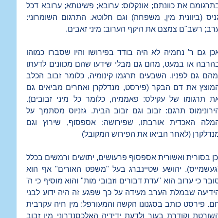
תרגומם את כוונתם; אונקלוס: ערובא; פשיטתא; ערובא דכל
ניס (ביוונית מין, משפחה) וגם חלוטא. התרגום השומרוני:
רב; רשב"ם צמצם את היקף הערוב: מיני זאבים.
כן גם ר' נחמיה לא היה בודד בפירושו והיו שסברו כמוהו
הרבה או במעט, מהם גם מבלי שידעו שהם מכוונים לדעתו
מהם גם לפניו. השבעים תרגמו קינומיה, כלומר זבוב הכלב
מוצץ את דם הבקר (פירסט, מנדלקרן ואחרים מביאים גם
ת תרגומו של עקילס: פאממיה, כלומר כל מיני זבובים).
ירונימוס תרגם: זבוב וגם זבוב הבית. גזניוס מסתמך על
מלה האכדית אורבתו, שפירושה: אספסוף, שירוץ וגם
נדלקרן (לאחר הביאו את הפירוש המקובל)
כן בסורית ואשורית אספסוף פרעושים, יתושים ורמשים בכלל
געשמייס). יהושע שטיינברג בעל "משפט האורים" אף הוא
ובר כי ערוב הוא "עדת דבורים וזבובי מות" והוא מוסיף כי ה'
ידיעה שבמלת הערב מעידה על כך שפגע זה היה ידוע לבני
ם. פירסט כותב בסגנונו הקשה והמעורפל: מין חיה עקרבית
שורטת וקודרת בעור ולדעת ידידיה האלכסנדרוני מין זבוב