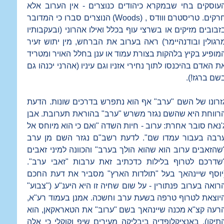
עוסקים בחי שבמקרא כיהודים כנוצרים - אין הערוב אלא
רקים. טריסטרם ווודס , (
Woods
) הנוצרים סברו כי המדובר
זבובים מזיקים או בשרצי עוף בכלל ואילו אהרוני (ובעקבותיו
רגולין ובודנהיימר) ראה בערוב את הברחש, מין יתוש זעיר
מופיע בקיץ בלהקות בצורת עמוד או ענן בחלל האויר ומטריד
ת האדם בהיכנסו לתוך נחירי אזניו וגם עיניו (אהרני יכנהו גם
שם ברגז!).
זרונו של השם "ערב" אף הוא נתפרש בדרכים שונות. הדעת
רווחת היא שהשם נגזר משרש "ערב" בהוראת תערובת. אבן
'נאח סובר אחרת: ערוב - חיות השדה "ואם כי הוא מיוחס אל
רבה בעבור עמדו שם". לדעת רשב"ם נגזר השם מן ערב
שהזאבים ערוב הוא שהוא הולך בערב" והכוונה למיני זאבים
שדרכם לטרוף בלילות כדכתיב זאת ערבות "זאבי ערב".
יוסף שיינהאך בעל "תולדות הארץ" מסביר את דעת החכם
רואה בערוב פנתורין - על שום שחיה זו היא היענ"ע ("צבוע"
יוצאת לטרוף טרפה בשעת ערב וחשכה. אמנן בעמוד רע"א,
רעה קצ"א מכנה שיינהאך בשם "ערוב" את הטאראקאן, הוא
תיקן). באנציקלופדיה ביבליקה מעירים שיפ וקוקלי כי אלה