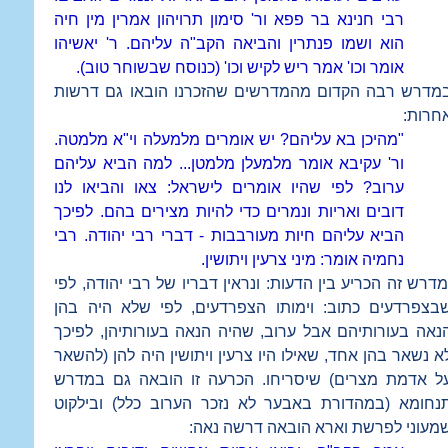
רבי חנינא בר פפא ור' סימון תרויהון אמרין מין חיה
הוא ושמו פנתרין והביאה הקב"ה עליהם. ר' יאשיהו
אומר וכו' אמר ריש לקיש וכו' (כנוסח שבשוחר טוב).
מדרש רבה הקדום מהמדרשים שהזכרנו הובאו גם דרשות
חרות:
"מהיכן בא עליהם? יש אומרים מלמעלה וי"א מלמטה.
ור' עקיבא אומר מלמעלן מלמטן... למה הביא עליהם
ערוב? לפי שהיו אומרים לישראל: צאו והביאו לנו
דובים ואריות ונמרים כדי להיות מצירים בהם. לפיכך
הביא עליהם חיות מעורבבות - דברי רבי יהודה. רבי
נחמיה אומר: מיני צרעין ויתושין.
דרש זה הכריע בין הדעות: ונראין דבריו של רבי יהודה, לפי
בצפרדעים כתוב: וימותו הצפרדעים, לפי שלא היה בהן
נאה בעורותיהם אבל ערוב, שהיה הנאה בעורותיהן, לפיכך
א נשאר בהן אחד, שאילו היו צרעין ויתושין היה להן (להשאר
ל אדמת מצרים) שיסריחו. הכרעה זו הובאה גם במדרש
נחומא (במהדורת באבער לא נזכר הערוב כלל) ובילקוט
מעוני לפרשת וארא הובאה דרשה נאה: