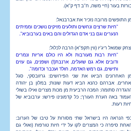
ורזת בעור (חיי משה, ח"ב דף ק"א).
ן התופשים מרובה נזכיר את אברבנאל:
"חיות שרצים ונחשים ותולעים מזיקים נושכים וממיתים
הנערים וגם בני אדם הגדולים והם באים בערבוביא".
צחק שמואל ריג'יו (ווין תקפ"א) הרבה לכלול:
"חיות רבות מעורבות ולא היו כולם אריות ונמרים
ודובים אלא גם שועלים, ארנבת(!) ושפנים, גם עזים
ותישים, גם רמש האדמה, חולד ועכבר וכדומה".
ן האחרונים הביאו את שני הפירושים: גרזובסקי, סגל
אחרים. אברהם כהנא הביא דעות שונות; במלון בן יהודה
הגדרה סתומה: המכה הרביעית מן מכות מצרים ואילו בשולי
עמוד באה הערת העורך; כל קדמונינו פירשו: ערבוביא של
יות רעות.
פי הנראה היו בישראל שתי מסורות על טיבו של הערוב:
אחת סיפרה כי המצרים לקו על ידי חיות טורפות (ואולי גם