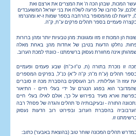
עשר המכות, שבהן הכה ה' את המצרים את ארצם ואת
לכם, על סרובו של פרעה לשלח את בני ישראל המשועבדים
ו, ידועות לנו מהמסופר בהרחבה בספר שמות ז-יא ומהנרמז
קצרה פעמיים בספר תהלים פרקים ע"ח, ק"ה.
ונות הן המכות זו מזו ומגוונות: מהן טבעיות יותר ומהן ברורות
חות. נחלקו הדעות בטיבן של אחדות מהן; באחת מאלה
מהותן אינה מחוורת נעסוק ברשימתנו - כוונתי למכת הערוב.
כה זו נזכרת בתורה (ח, ט"ז-כ"ח) שבע פעמים ופעמיים
ספר תהלים (ע"ח מ"ה; ק"ה ל"א) כנ"ל, בפרקים המספרים
ת עזוז ה' ועלילותיו. רוב העוסקים בהסברת מכה זו סוברים
המדובר הוא בפגע הנגרם על ידי בעלי חיים - התיאור
פרשת וארא מעיד בפירוש על כך, אולם לאילו בעלי חיים
תכוונה התורה - ובעיקבותיה ס' תהלים והגדה של פסח? רבה
ערבוביה בהסברת הערוב ובפירוט רוב הדעות נעסוק
רשימתנו זו.
מדרש תהלים המכונה שוחר טוב (בהוצאת באבער) כתוב: