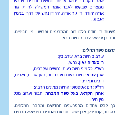
אמר הקב"ה: יבואו אריות ונחשים ודובים ויפרעו
ממצרים שבקשו לאבד אומה המשולה לחיות: גור
אריה יהודה, דן גור אריה, יהי דן נחש עלי דרך, בנימין
זאב וגו'.
שיטת ר' יהודה הלכו רוב המתרגמים ופרשני ימי הביניים:
ונתן בן עוזיאל: ערבוב חיות ברא;
רגום ספר תהלים:
עירבוב חיות ברא, עירבובין;
ר' סעדיה גאון:
נחש;
רש"י:
כל מיני חיות רעות, נחשים ועקרבים;
אבן עזרא:
חיות רעות מעורבבות, כגון אריות, זאבים,
דובים ונמרים;
רד"ק:
הם אספסופי החיות ממינים הרבה;
אהרן הקראי, בעל ספר המבחר;
חבור וערוב מכל
מין חיה.
כך קבלו אחדים מהפרשנים החדשים ומחברי המלונים:
סטרוב, קרופניק, אבן שושן, הרטום ואחרים. היו שלא הבהירו