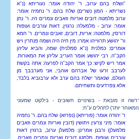
"ושלח בהם ערוב, ר' יהודה אומר: נעוריתא (נ"א
נשריתא - המון נשרים) שלח בהם. ר' נחמיה אומר:
ערוב מלמטה דובים ואריות וזאבים ונמרים היו. ר' נתן
אומר: ערוב - מלמעלה: נרגזין, דאות עורבים ועופות
דורסין, מלמטה: אריות, דובים, זאבים ונמרים. ר' חמא
ור' יהושע תרווייהו אמרו: מין חיה היה ושמה פנתרין ויש
אומרים: כמלנית (נ"א סמלנית) שמה, והביא עליהן
הקב"ה. רבי יהושע אומר העריב עליהן את המאורות.
אמר ריש לקיש: כך אמר הקב"ה לפרעה: אתה בקשת
לערבב זרעו של אברהם אוהבי, אני מערבבך מן
העולם, שנאמר ישלח בהם ערב ולא ערבוביא בלבד,
אלא צפרדעים ותשחיתם.
רשה זו מובאת - בשינויים חשובים - בילקוט שמעוני
המאוחר יותר) לתהלים ע"ח:
ר' יהודה אומר: (פוריתא) (נפרזא) שלח בהם. ר' נחמיה
אומר: מיני צרעין ויתושין (דובין ואריות ונמרים וזאבים
מלמעלן) ורבנן אמרינן: מלמעלן ערוב, ברגזין דאות
עורבים ועופות. מלמטן דובים ואריות ונמרים וזאבים.