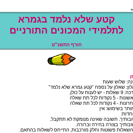
ארמגב דמלנ אלש עטק
םיינרותה םינוכמה ידימלתל
ט"נשתה ףרוח
ה
 :הניחבה ךשמ
ארמג עטק" חפסנ לע ןולאש :ןולאשה הנבמ
נעל שי - תולאש 9 :הכרעהו חתפמ
תודוקנ 5 - תונושאר תולאש 5
תודוקנ 4 - תונורחא תולאש 4
ב רתומ רזע רמוח
וארוה
אל תקמונמ הניאש הבושת .ךיתובושת קמנ
הריהב הרוצב ךיתובושת חסנ
תולאשל סחייתה ,תובכרומ קלחו תוטושפ תולאשה ןמ קלח