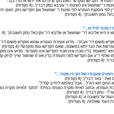
א אתיירואדמ הז שדקה םאה "שדקומ ושידקה" ארמגה תנקסמ יפל
ירבד קמנ אביקע 'ר תטישל ןהו לאעמשי 'ר תטישל ןה סחייתה
זינ ושידקה םא לאעמשי 'ר תטיש יפל ארמגה תנקסמ יפל ןידה היהי ה
ךתבושת קמנ ?והבא 'רדמ שודק
כמ ורכמ רמ רמא"
 קמנ ?אביקע 'רד אבילא וא לאעמשי 'רד אבילא איה וז אתיירב םאה
דקומ אוהש ארמגה תרמוא עודמ - "והבא 'רד םושמ שדקומ ושידקה"
שדקומ ופוג ושידקה םאש ,הטושפכ אתיירבה תא תשרפמ הניאו ,והבא
עודמ ,"שדקומ וניא ושידקה רוכמ וניא ורכמ ןידב דמעשמ" אתיירבב בו
נל ךייש רושהש פ"עא ןידב הדמעה ינפל ושידקה םא ע"ר יפלש ומכ ,וה
ירבד קמנ - והבא
בח לש ודובעש קיזמה תרמוא תאז"
ךירבד ראב - תאז םידמול ןינמ
חיל אמלעב לבא ...ל"אד אוה םתה אמיתד והמ"
הזיאלו "םתה" הלימב התנווכ הרקמ הזיאל בותכו ,ארמגה תבושת תא 
ירבד קמנ - ?"אמלעב" הלימב
.וז הבושת לע 'מגה תלאוש המ
.התלאש 'מגה תבשיימ דציכ