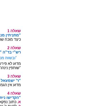
1 הלאש
"...איה אביקע
(תודוקנ 5) .ך
2 הלאש
:בתכ "רוש ם
,"יריימ אק 
ה"דב שריפש ו
(תודוקנ 5) ."ו
3 הלאש
."אנמחר רהז
(תודוקנ 5) ?
4 הלאש
."והייניב אכי
.א
(תודוקנ 5) 