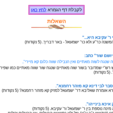
ארמגה ףד תלבקל
ןאכ ץחל
תולאשה
 'ר ינמ ןיתינתמ"
ירבד ראב - לאעמשי 'רכ אלו ע"רכ הנשמהש חכומ דציכ
שוי" ה"דב י"שר
םולכ הווש הליבנה ןיאו םייתאמ הושל חגנש הנמ הוושבו"
מכ םייתאמ הווש רוש חגנש םייתאמ הוש רושב רבודמש י"שר שריפ א
הנינ ןיפתוש"
מ אק אניד יבל רבס לאעמשי 'ר"
אנמחר רהזמ אק קיזמל לאעמשי 'רד אבילאש תרמוא ארמגה ןיא עודמ
א קזינ ושידקה"
.אביקע 'רו לאעמשי 'ר ןיב תפסונ הנימ אקפנ בותכ