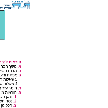
ןחבנל תוארו
.א
תועש שולש
.ב
"דמלנ אלש 
.ג
.ןלוכ לע תו
הלאש תת לכל 
הלאש תת לכל 
.ד
ןיא :שומיש
.ה
:תודחוימ ת
.1
.לבקתת 
.2
.הרורבו 
.3
.םאתהב 