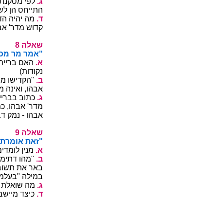
.ג
- ןנברדמ ו
(תודוקנ 4) .ך
.ד
היהי םאה ,ק
(תודוקנ 4) .
8 הלאש
"...אידרל רו
.א
4) .ךתבושת
(תודוקנ
.ב
'רד םושמ ש
(תודוקנ 4) ?
.ג
שדקומ וניא 
'רדמ שודק קזי
.(תודוקנ 4) .ך
9 הלאש
"...רוטפ ורי
.א
(תודוקנ 4) 
.ב
."ל"מק ביי
התנווכ הרקמ 
(תודוקנ 4) .ך
.ג
(תודוקנ 4) 
.ד
(תודוקנ 4) 