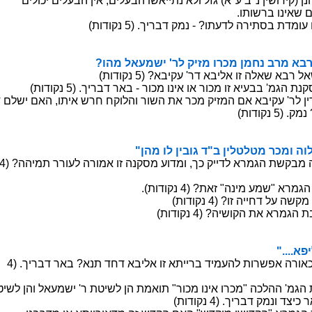
ה ןיא ,םילעבה ושאייתנ אלו לזג (א"ע ב"נ ןישודיק) ןנחוי 'ר תעדל
ש םושמ ,שידקהל
ירבד קמנ - ?ותעדל הריתסב תדמוע וניתייגוס םאה
 'רל קיזמ ורכמ ןמחנ ברמ אבר הינימ אעב"
 ?אביקע 'רד אבילא וז הלאש אבר לאש אל עודמ
.ךירבד ראב - רוכמ וניא וא רוכמ וז איעבב 'מגה תנקסמ איה המ
ה ,ותיא שרח חקולהו רושה תא רכמ קיזמה םא אביקע 'רל ןידה היהי
מנ ?קזינל השירח
ג ד"ב ןילטלטמ רכמו הול הנימ עמש"
ררועל הרומא וז הנקסמ עודמו ,ךכ קיידל ארמגה תשקבמ הכלה וזיאמ
) ?תאז "הנימ עמש" ארמגה החוד דציכ
?וז הייחד לע השקמ ארמגה המ
 ?הישוקה תא ארמגה תבשיימ דציכ
ר ינת"
ראב ?אנת דחד אבילא וז אתיירב דימעהל תורשפא הרואכל ןיא עודמ
לאעמשי 'ר תטישל ןה תמאות "רוכמ וניא ורכמ" הכלהה 'מגה תנקסמ י
ירבד קמנו דציכ ראב - אביקע 'ר