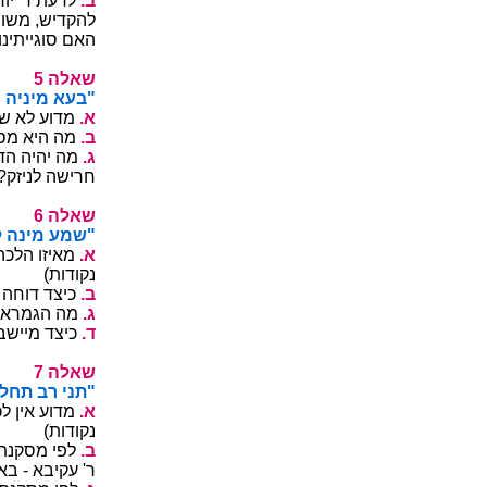
.ב
םילוכי םילעב
.ותושרב וניא
(תודוקנ 5) .ך
5 הלאש
?והמ לאעמשי
.א
(תודוקנ 5)
.ב
(תודוקנ 5) 
.ג
ימד םלשי םא
(תודוקנ 5) .ק
6 הלאש
"ןהמ ול ןיבו
.א
4) ?ההימת 
(תודוקנ
.ב
.(תודוקנ 4
.ג
(תודוקנ 4) 
.ד
(תודוקנ 4)
7 הלאש
"....אפילחת ב
.א
4) .ךירבד 
(תודוקנ
.ב
תטישל ןהו 
(תודוקנ 4) .ך