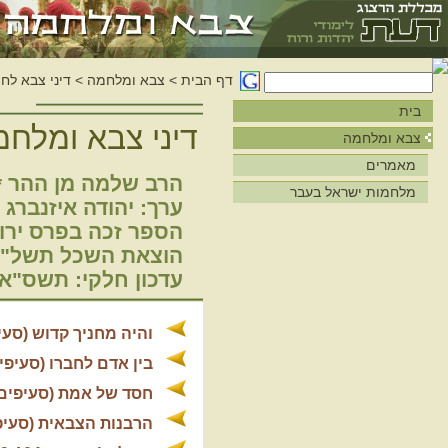
דף הבית
>
צבא ומלחמה
>
דיני צבא לחי
בית
דיני צבא ומלח
צבא ומלחמה
מאמרים
הרב שלמה מן ההר * 
מלחמות ישראל בעבר
ערך: יהודה איזנברג
הספר זכה בפרס ירו
הוצאת השכל תשל"ג
עדכון חלקי: תשס"א
והיה מחניך קדוש (סעיפים 
בין אדם לחברו (סעיפים 5-41
חסד של אמת (סעיפים 42-44
הרבנות הצבאית (סעיפים 48