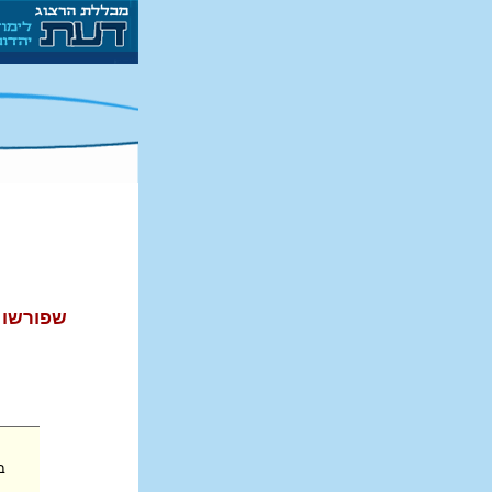
שפורשו 
במ