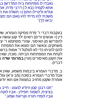
נאבדו לו מפתחות בית המדרש) ב
אתא לקמיה (בא ל:) דרבי פדת, אמר 
וטליא וליטיילו התם (= תשלח את ה
משכחי להו מייתי להו (ואם הם ימ
יביאו לך)''
בעקבות דברי ר' פדת מסיקה הגמרא, של
דין (= אנשים זרים) רואים ילד קטן עושה א
להפרישו מן האיסור, שהרי מסתמא ר' יצ
משחקים, וכאשר הם ימצאו את המפתח ב
להם להניחו כדי לא לטלטל ד' אמות ברשו
לקחת את המפתחות הביתה. מוכח, שאין 
את הקטן מאיסורים (ועיין
במרומי
שדה
במ
דבריו).
ב. מדברי הגמרא ביבמות משמע, שאין אח
אבל מדברי הגמרא בסוכה (מב ע''א) עול
אומרת שקטן מחויב במצוות אם הוא יודע 
''תנו רבנן: קטן היודע לנענע - חייב
בציצית, לשמור תפילין - אביו לוקח ל
אביו לומדו תורה וקריאת שמע.''