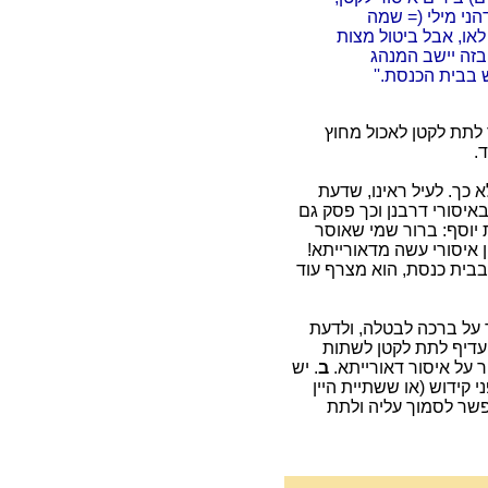
ני מילי (= שמה
או, אבל ביטול מצות
ובזה יישב המנהג
 בבית הכנסת.''
ר לתת לקטן לאכול מחוץ
.
א כך. לעיל ראינו, שדעת
איסורי דרבנן וכך פסק גם
 יוסף: ברור שמי שאוסר
 איסורי עשה מדאורייתא!
בבית כנסת, הוא מצרף עוד
 על ברכה לבטלה, ולדעת
 עדיף לתת לקטן לשתות
ר על איסור דאורייתא.
ב
. יש
 קידוש (או ששתיית היין
פשר לסמוך עליה ולתת