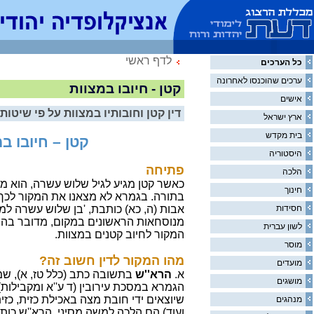
לדף ראשי
כל הערכים
ערכים שהוכנסו לאחרונה
קטן - חיובו במצוות
אישים
דין קטן וחובותיו במצוות על פי שיטות
ארץ ישראל
בית מקדש
קטן – חיובו ב
היסטוריה
פתיחה
הלכה
כאשר קטן מגיע לגיל שלוש עשרה, הוא מ
חינוך
בתורה. בגמרא לא מצאנו את המקור לכ
חסידות
אבות (ה, כא) כותבת, 'בן שלוש עשרה למצ
מנוסחאות הראשונים במקום, מדובר בהוס
לשון עברית
המקור לחיוב קטנים במצוות.
מוסר
מהו המקור לדין חשוב זה?
מועדים
א.
הרא''ש
בתשובה כתב (כלל טז, א), ש
מושגים
הגמרא במסכת עירובין (ד ע''א ומקבילות)
שיוצאים ידי חובת מצה באכילת כזית, כ
מנהגים
ועוד) הם הלכה למשה מסיני, הרא''ש כותב