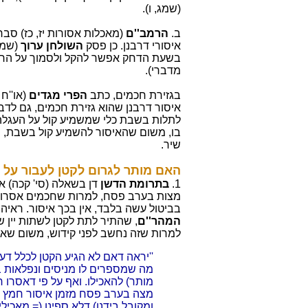
(שמג, ו).
ב.
הרמב''ם
(מאכלות אסורות יז, כז) סב
איסורי דרבנן. כן פסק
השולחן ערוך
(שמג)
בשעת הדחק אפשר להקל ולסמוך על הרש
מדברי).
בגזירת חכמים, כתב
הפרי מגדים
(או''ח
איסור דרבנן שהוא גזירת חכמים, גם לדבר
לתלות בשבת כלי שמשמיע קול על העגלה 
בו, משום שהאיסור להשמיע קול בשבת, הו
שיר.
האם מותר לגרום לקטן לעבור על 
1.
בתרומת
הדשן
דן בשאלה (סי' קכה) א
מצות בערב פסח, למרות שחכמים אסרו. 
בביטול עשה בלבד, אין בכך איסור. ראיה
המהר''ם
, שהתיר לתת לקטן לשתות יין 
למרות שזה נחשב לפני קידוש, משום שאי
''יראה דאם לא הגיע הקטן לכלל דעת
מה שמספרים לו מניסים ונפלאות ב
מותר) להאכילו. ואף על פי דאסרו 
מצה בערב פסח מזמן איסור חמץ ואי
ומקובל בידנו) דלא ספינן (= מאכילי