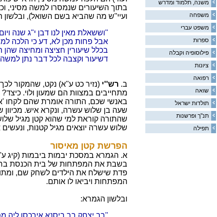
משנה, תלמוד ומדרש
בתוך השיעורים שנמסרו למשה מסיני, וכ
משפחה
ועיי''ש מה שהביא בשם השואל), ובלשון ה
משפט עברי
''וששאלת מאין לנו דבן י"ג שנה ויו
ספרות
אבל פחות מכן לא, דע כי הלכה למש
בכלל שיעורין חציצה ומחיצה שהן 
פילוסופיה וקבלה
דשיעור וקצבה לכל דבר נתן למשה ב
ציונות
רפואה
ב.
רש''י
(נזיר כט ע''א) נקט, שהמקור לכ
שואה
מתחייבים במצוות הם שמעון ולוי. כיצד? כ
באנשי שכם, התורה אומרת שהם לקחו 'איש
תולדות ישראל
שעה בן שלוש עשרה, ונקרא איש. מכיוון 
תנ"ך ופרשנות
שהתורה קוראת למי שהוא קטן מגיל שלוש
שלוש עשרה יוצאים מגיל קטנות, ונעשים 
תפילה
הפרשת קטן מאיסור
א. הגמרא במסכת יבמות ביבמות (קיג ע''
בשבת את המפתחות של בית הכנסת ברשו
פדת שישלח את הילדים לשחק שם, ומתוך
המפתחות ויביאו לו אותם.
ובלשון הגמרא:
''רב יצחק בר ביסנא אירכסו ליה 