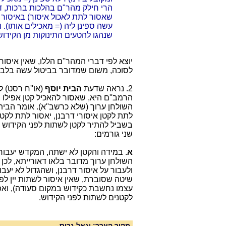
הרי חילק מהר"ם בהלכות ברכות, דה
שאסור לתת לאכול איסור) באיסור ל
עשה ספינן ליה (= מאכילים אותו). 
שנהגו להטעים התינוקות מן הקידוש
יוצא לפי דברי המהר''ם הללו, שאין איסו
לסוכה, משום שמדובר בביטול עשה בלבד
2. נראה שדעת
הבית
יוסף
(או''ח רסט) ל
הרמב''ם היא, שאסור להאכיל קטן אפילו ב
השולחן ערוך (שלא כרשב''א). אומר הבית
לתת לקטן איסורי דרבנן, יאסור לתת לקטן
בשביל להתיר לקטן לשתות לפני הקידוש 
שני גורמים:
א
. במידה והקטן לא ישתה, המקדש יעבור
השולחן ערוך מדובר בלאו דאורייתא, לכן
ולעבור על איסור דרבנן, ושהגדול לא יעבו
שיטה שסוברת, שאין איסור לשתות יין לפני
עצמו נחשבת כקידוש במקום סעודה), וא
לקטנים לשתות לפני הקידוש.
מקור הערך: יגאל גרוס