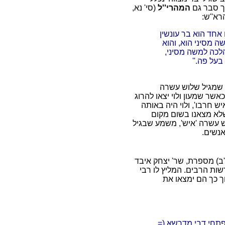
ך סבר גם
המהרי''ל
(סי' נא,
רא''ש:
ם אחד הוא בר עונשין
ה מסיני הוא, והוא
הלכה למשה מסיני,
על פה.''
ך שמגיל שלוש עשרה
אשר שמעון ולוי יצאו להרוג
 חרבו', ולוי היה באותה
שלא מצאנו בשום מקום
 עשרה 'איש', משמע שבגיל
אנשים.
ב) מספרת, שר' יצחק איבד
ת הרבים. המליץ לו רבי
 כך הם ימצאו את
מפתחי דבי מדרשא (=