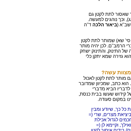
ר שאסור לתת לקטן גם
, וכך נוהגים למעשה.
ב''א (
ביאור הלכה
ד''ה
 סי' שא) שמותר לתת לקטן
י הרמב''ם. לכן יהיה מותר
של התינוק, והתינוק ישחק
א גזירה שמא יתקן כלי
מצוות עשה?
ם מותר לתת לקטן לאכול
הוא כתב, שמכיוון שמדובר
 לדבריו הביא מדברי
של קידוש שעשו בבית כנסת,
נו במקום סעודה.
 כל כך, שיודע ומבין
יציאת מצרים, שרי (=
חכמים לגדול אכילת
לך, וקיימא לן (=
ם) בידים איסור לקטן,