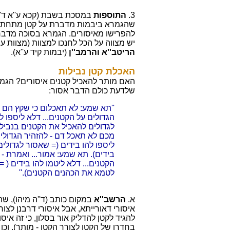
3.
התוספות
במסכת בשבת (קכא ע''א ד''ה
שהגמרא ביבמות מדברת על קטן מתחת לגיל
להפרישו מאיסורים. הגמרא בסוכה מדברת 
יש מצווה על הכל לחנכו למצוות (מצוות ע
הריטב''א והרמב''ן
(יבמות קיד ע''א).
האכלת קטן נבילות
האם מותר להאכיל קטנים איסורים? הגמ
שלדעת כולם הדבר אסור:
''תא שמע: לא תאכלום כי שקץ הם -
הגדולים על הקטנים... דלא ליספו ל
לגדולים להאכיל את הקטנים בנביל
מכם לא תאכל דם - להזהיר הגדולים
ליספו להו בידים (= שאסור לגדולי
בידים). תא שמע: אמור... ואמרת - 
הקטנים... דלא ליטמו להו בידים ( 
לטמא את הכהנים הקטנים).''
א.
הרשב''א
במקום כותב (ד''ה מיהו), ש
איסורי דאורייתא, אבל איסורי דרבנן לצו
להגיד לקטן להדליק אור בסלון, כי זה איס
בחדרו של הקטן לצורך הקטן - מותר), וכן