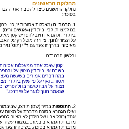
מחלוקת הראשונים
נחלקו הראשנים כיצד להסביר את ההבדל
בסוכה:
1.
הרמב''ם
(מאכלות אסורות יז, כז - כח
בנו למצוות, לבין בית דין (=אנשים זרים
בית דין, ולהם אין חיוב להפריש קטן מא
על הציווי לחנך, ציווי זה מוטל רק על האב,
מאיסור. בדרך זו צעד גם
ר''י
(תוס' נזיר כח
ובלשון הרמב''ם:
''קטן שאכל אחד ממאכלות אסורות
בשבת אין בית דין מצווין עליו להפר
במה דברים אמורים בשעשה מעצמו,
אסור... ואף על פי שאין בית דין מצ
מצוה על אביו לגעור בו ולהפרישו כ
שנאמר חנוך לנער על פי דרכו.''
2.
התוספות
בנזיר (שם) תירצו, שביבמות
ואילו הגמרא בסוכה מדברת על מצוות עש
אחד (כולל אביו של הילד) לא מצווה להפר
מדברת הגמרא ביבמות. במצוות עשה, על 
מדברת הגמרא בסוכה. בשיטה זו צעד ג