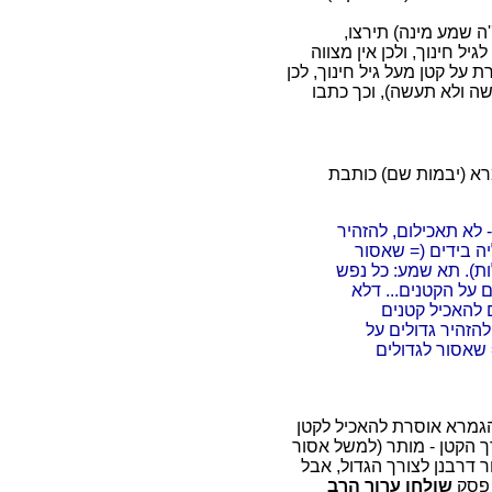
 שמע מינה) תירצו,
 חינוך, ולכן אין מצווה
על קטן מעל גיל חינוך, לכן
שה ולא תעשה), וכך כתבו
רא (יבמות שם) כותבת
 לא תאכילום, להזהיר
יה בידים (= שאסור
ות). תא שמע: כל נפש
 על הקטנים... דלא
ם להאכיל קטנים
להזהיר גדולים על
= שאסור לגדולים
הגמרא אוסרת להאכיל לקטן
רך הקטן - מותר (למשל אסור
ור דרבנן לצורך הגדול, אבל
 פסק
שולחן ערוך הרב