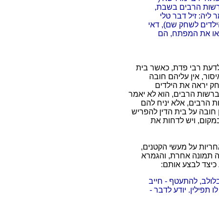
רשות הרבים בשבת,
ליה: זיל דבר טלי
ילדים לשחק שם), דאי
צאו את המפתח, הם
דעת רבי פדת, כאשר בית
יסור, אין עליהם חובה
חק יראה את הילדים
רשות הרבים, הוא לא יאמר
ת הרבים, אלא יניח להם
חובה על בית הדין להפריש
קום, ויש לדחות את
ריות על מעשי הקטנים,
ה תמונה אחרת, והגמרא
כיצד לבצע אותם:
 בלולב, להתעטף - חייב
ו תפילין. יודע לדבר -