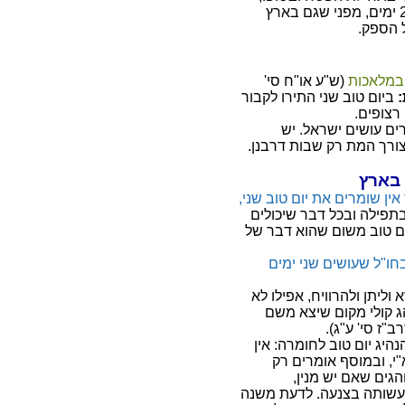
בסוכות, ובשבועות. ראש השנה שומרים 2 ימים, מפני שגם בארץ
 הספק.
י במלאכות
(ש"ע או"ח סי'
ביום טוב שני התירו לקבור
רצופים.
ים עושים ישראל. יש
רך המת רק שבות דרבנן.
 בארץ
ין שומרים את יום טוב שני,
תפילה ובכל דבר שיכולים
ום טוב משום שהוא דבר של
בחו"ל שעושים שני ימים
וליתן ולהרוויח, אפילו לא
הג קולי מקום שיצא משם
"ז סי' ע"ג).
היג יום טוב לחומרה: אין
י, ובמוסף אומרים רק
והגים שאם יש מנין,
 לעשותה בצנעה. לדעת משנה