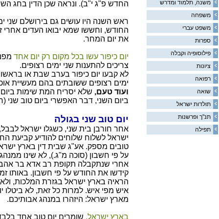
משנה, תלמוד ומדרש
החדש פ"ג י"ב). ונראה שכן הדין בחג השב
משפחה
ראש השנה היו עושים גם בירושלם שני ימ
משפט עברי
החודש, וחששו שמא יבואו העדים אחרי זמ
את יום המחר.
ספרות
פילוסופיה וקבלה
יום כיפור עשו בכל מקום רק יום אחד
מפני
צריכים להתענות שני ימים רצופים.
ציונות
לא קבעו יום כיפור בערב שבת או בראשון 
רפואה
ימים רצופים ששובתים בהם מעשיית אוכל
ועוד טעם,
שלא יסריח המת שימות ביום הר
שואה
ביום השני, דבר האפשרי ביום טוב שני (ר"
תולדות ישראל
תנ"ך ופרשנות
יום טוב שני בגולה
אחר חורבן בית שני, כשגלו ישראל לבבל, ו
תפילה
ישראל לשלוח שלוחים להודיע קביעת החוד
טובים מספק. אע"ג שבית דין בארץ ישרא
על פי חשבון (סוכה מ"ג.), לא שינו ממנה
אחרי שנתקבלה תקופת רב אדא בר אהבה 
קידשו את החודש על פי חשבון. באותו זמן
הראיה בארץ ישראל בגזרת המלכות, ולא 
איש מפי איש. למרות כל זאת, לא ביטלו יו
מארץ ישראל: היזהרו במנהג אבותיכם.
בארץ ישראל,
שומרים יום טוב אחד בלבד