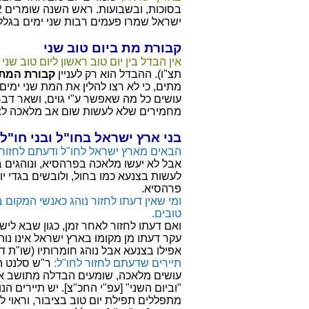
ישראל שמרו פעמים רבות שני ימים בגלל
קבורת מת ביום טוב שני
אין הבדל בין יום טוב ראשון ליום טוב שנ
תצ"ו). ההבדל הוא רק לעניין
קבורת המת:
מתים, כי לא רצו להלין את המת שני ימים 
עושים כל מה שאפשר ע"י גוים, ושאר דבר
מחמירים שלא לעשות שום אב מלאכה לצו
בני ארץ ישראל בחו"ל ובני חו"ל
הבאים מארץ ישראל לחו"ל ודעתם לחזור א
אבל לא יעשו מלאכה בפרהסיא, ונוהגים ב
לעשות בצנעא כמו בחול, ולובשים בגדי י
פרהסיא.
ומי שאין דעתו לחזור נוהג כאנשי המקום 
טובים.
ואם דעתו לחזור לאחר זמן, כגון שבא לישא 
עקר דעתו מן מקומו בארץ ישראל אינו נו
אפילו בצנעא אבל נוהג חומרותיו (שו"ת דרב
תיירים שדעתם לחזור לחו"ל:
ר"ש סלנט הנ
עושים מלאכה, שומעים הבדלה מתושב א"
"וביום השני" [עפ"י החכ"צ]. יש תיירים הנ
מתפללים תפילת יום טוב בציבור, וראוי