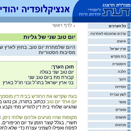
לדף ראשי
כל הערכים
ערכים שהוכנסו לאחרונה
יום טוב שני של גליות
אישים
היום שלמחרת יום טוב. בחוץ לארץ שו
ארץ ישראל
מסיבות הסטוריות
בית מקדש
היסטוריה
תוכן הערך:
הלכה
יום טוב שני בגולה
קבורת מת ביום טוב שני
חינוך
בני ארץ ישראל בחו"ל ובני חו"ל בארץ
חסידות
לשון עברית
בעת שקדשו את החודש בבית דין מוסמך על
יום אחד יום טוב
ככתוב בתורה, וכן נהגו 
מוסר
שהגיעו שלוחי בית דין להודיע מתי נקבע 
מועדים
מקומות שהיו מגיעים אליהם שלוחי ניסן,
ו
מושגים
תשרי, בגלל קוצר הזמן עד יום הכיפורים, 
מנהגים
לפסח ואפילו לשמיני עצרת כדי שלא לחל