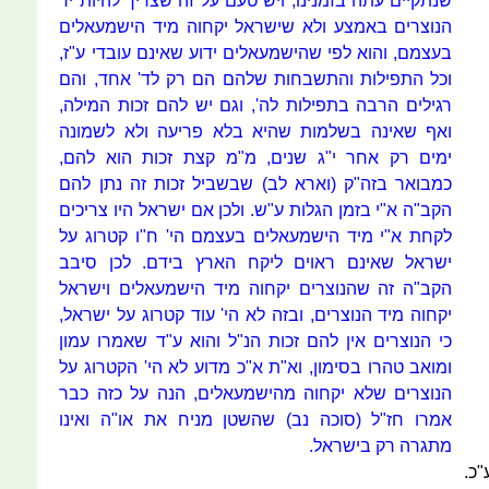
שנתקיים עתה בזמנינו, ויש טעם על זה שצריך להיות יד
הנוצרים באמצע ולא שישראל יקחוה מיד הישמעאלים
בעצמם, והוא לפי שהישמעאלים ידוע שאינם עובדי ע"ז,
וכל התפילות והתשבחות שלהם הם רק לד' אחד, והם
רגילים הרבה בתפילות לה', וגם יש להם זכות המילה,
ואף שאינה בשלמות שהיא בלא פריעה ולא לשמונה
ימים רק אחר י"ג שנים, מ"מ קצת זכות הוא להם,
כמבואר בזה"ק (וארא לב) שבשביל זכות זה נתן להם
הקב"ה א"י בזמן הגלות ע"ש. ולכן אם ישראל היו צריכים
לקחת א"י מיד הישמעאלים בעצמם הי' ח"ו קטרוג על
ישראל שאינם ראוים ליקח הארץ בידם. לכן סיבב
הקב"ה זה שהנוצרים יקחוה מיד הישמעאלים וישראל
יקחוה מיד הנוצרים, ובזה לא הי' עוד קטרוג על ישראל,
כי הנוצרים אין להם זכות הנ"ל והוא ע"ד שאמרו עמון
ומואב טהרו בסימון, וא"ת א"כ מדוע לא הי' הקטרוג על
הנוצרים שלא יקחוה מהישמעאלים, הנה על כזה כבר
אמרו חז"ל (סוכה נב) שהשטן מניח את או"ה ואינו
מתגרה רק בישראל.
"כ.