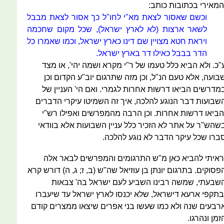
המאירי בכתובות כותב:
וכשם שאסור לצאת מא"י לחו"ל כך אסור לצאת מבבל
לשאר ארצות (לא לארץ ישראל), שכל מקום שחכמה
ויראת חטא מצויין שם דינו כארץ ישראל, וכמו שאמרו כל
הדר בבבל כאילו דר בארץ ישראל.
"כ. ולא הביא כלל טעמו של ר"י מקרא ושמה יהי', או מצד
בועה, אלא טעם הנ"ל, וכן מזה שתרגום יוב"ע הקדום וכן
מדרשים הביאו דרשות אחרות לגמרי. ואם הי' העניין של
שבועות דבר הנוגע להלכה, איך זה השמיטו עיקרי הדברים
הביאו דרשות אחרות. וכן הרבה מהמפרשים ואפילו רש"י
שהש"ר על אתר לא הזכיר כלל עניין השבועות אלא בוודאי
ברו שכל עיקר הדבר לא נוגע להלכה.
ראיתי להביא כאן מ"ש התרגומים והמפרשים לבאר אלה
פסוקים. בתרגום יונתן בן עוזיאל שה"ש (ב, ז; ג, ה) דורש קרא
שבעתי, שמשה רבינו השביע לעם ישראל בה' צבאות
בתקפי ארעא דישראל, שלא יכנסו לארץ ישראל עד שיעברו
רבעים שנה ולא כמו שעשו בני אפרים שיצאו ממצרים קודם
זמן ונהרגו.