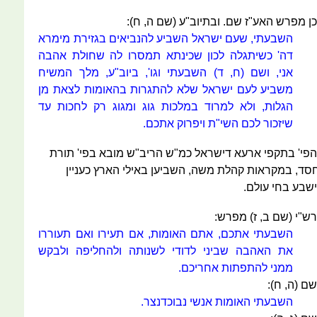
כן מפרש האע"ז שם. ובתיוב"ע (שם ה, ח):
השבעתי, שעם ישראל השביע להנביאים בגזירת מימרא
דה' כשיתגלה לכון שכינתא תמסרו לה שחולת אהבה
אני, ושם (ח, ד) השבעתי וגו', ביוב"ע, מלך המשיח
משביע לעם ישראל שלא להתגרות בהאומות לצאת מן
הגלות, ולא למרוד במלכות גוג ומגוג רק לחכות עד
שיזכור לכם השי"ת ויפרוק אתכם.
הפי' בתקפי ארעא דישראל כמ"ש הריב"ש מובא בפי' תורת
סד, במקראות קהלת משה, השביען באילי הארץ כעניין
ישבע בחי עולם.
רש"י (שם ב, ז) מפרש:
השבעתי אתכם, אתם האומות, אם תעירו ואם תעוררו
את האהבה שביני לדודי לשנותה ולהחליפה ולבקש
ממני להתפתות אחריכם.
שם (ה, ח):
השבעתי האומות אנשי נבוכדנצר.