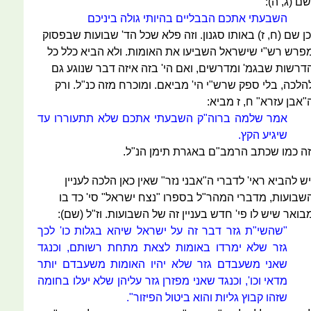
שם (ג, ה):
השבעתי אתכם הבבליים בהיותי גולה ביניכם
כן שם (ח, ז) באותו סגנון. וזה פלא שכל הד' שבועות שבפסוק
פרש רש"י שישראל השביעו את האומות. ולא הביא כלל כל
דרשות שבגמ' ומדרשים, ואם הי' בזה איזה דבר שנוגע גם
הלכה, בלי ספק שרש"י הי' מביאם. ומוכרח מזה כנ"ל. ורק
"אבן עזרא" ח, ז מביא:
אמר שלמה ברוה"ק השבעתי אתכם שלא תתעוררו עד
שיגיע הקץ.
זה כמו שכתב הרמב"ם באגרת תימן הנ"ל.
יש להביא ראי' לדברי ה"אבני נזר" שאין כאן הלכה לעניין
שבועות, מדברי המהר"ל בספרו "נצח ישראל" סי' כד בו
בואר שיש לו פי' חדש בעניין זה של השבועות. וז"ל (שם):
"שהשי"ת גזר דבר זה על ישראל שיהא בגלות כו' לכך
גזר שלא ימרדו באומות לצאת מתחת רשותם, וכנגד
שאני משעבדם גזר שלא יהיו האומות משעבדם יותר
מדאי וכו', וכנגד שאני מפזרן גזר עליהן שלא יעלו בחומה
שזהו קבוץ גליות והוא ביטול הפיזור".