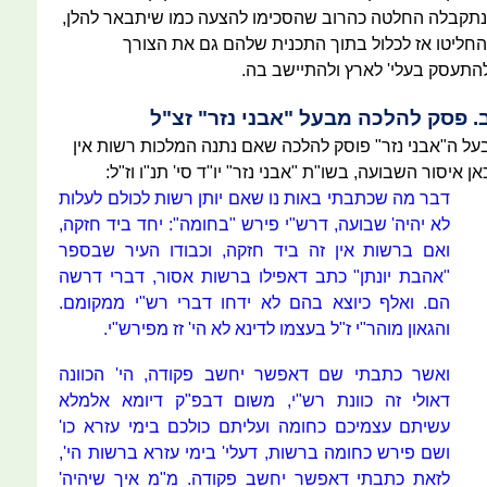
נתקבלה החלטה כהרוב שהסכימו להצעה כמו שיתבאר להלן,
החליטו אז לכלול בתוך התכנית שלהם גם את הצורך
התעסק בעלי' לארץ ולהתיישב בה.
. פסק להלכה מבעל "אבני נזר" זצ"ל
על ה"אבני נזר" פוסק להלכה שאם נתנה המלכות רשות אין
אן איסור השבועה, בשו"ת "אבני נזר" יו"ד סי' תנ"ו וז"ל:
דבר מה שכתבתי באות נו שאם יותן רשות לכולם לעלות
לא יהיה' שבועה, דרש"י פירש "בחומה": יחד ביד חזקה,
ואם ברשות אין זה ביד חזקה, וכבודו העיר שבספר
"אהבת יונתן" כתב דאפילו ברשות אסור, דברי דרשה
הם. ואלף כיוצא בהם לא ידחו דברי רש"י ממקומם.
והגאון מוהר"י ז"ל בעצמו לדינא לא הי' זז מפירש"י.
ואשר כתבתי שם דאפשר יחשב פקודה, הי' הכוונה
דאולי זה כוונת רש"י, משום דבפ"ק דיומא אלמלא
עשיתם עצמיכם כחומה ועליתם כולכם בימי עזרא כו'
ושם פירש כחומה ברשות, דעלי' בימי עזרא ברשות הי',
לזאת כתבתי דאפשר יחשב פקודה. מ"מ איך שיהיה'