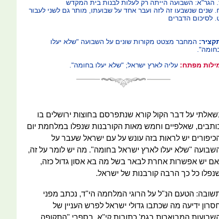
. הגר"א: השבועה הייתה רק לעלות לבנות בית המקדש
. שנים שנשבעו זה לזה ועבר אחד על שבועתו, מותר גם לשני לעבור
. לסיכום הדברים
קציר:
המחבר מצטט מקורות שונים על השבועה "שלא יעלו
חומה".
ילות מפתח:
עליה לארץ ישראל; "שלא יעלו בחומה".
שאלתי על דבר הקול קורא שנתפרסם בחוצות ירושלים בו
ותבים, שאלפיים וחמש מאות הקורבנות שנפלו במלחמת יום
כיפורים יש לראות בזה עונש על עם ישראל שעבר על
שבועה "שלא יעלו לארץ ישראל בחומה". מה יש לומר על זה,
אם יש אפשרות אחרת לבאר בשל מה בא אסון גדול כזה,
נפלו כל כך הרבה קורבנות של ישראל.
שובה: הטעם הנ"ל על הרוגי המלחמה הי"ד, נכתב מפני
סרון ידיעה מה שכתבו גדולי ישראל לפרש העניין של
שבועות המבוארות בגמ' כתובות קי"א. בספרי "התקופה