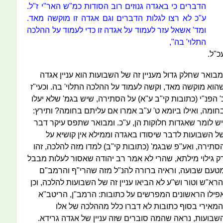
הדברים כי באגדה גנוזים רוב הסודות כמ"ש האר"י ז"ל.
ע"כ לא רצו לגלות הדברים וגם אגדה זו מוקשה מאד.
ומד' אשאל עזר לעמוד על אגדה זו כדי לעמוד על ההלכה
התלוי' בה",
כ"ל.
מבואר שחלק גדול מעניין זה של השבועות הוא עניין אגדה
הוא מוקשה מאד, וקשה לעמוד על ההלכה התלוי' בה. וכעי"ז
' הפנ"י (כתובות קי"ב ע"א) על הסתירה, שיש בגמ' שלא יעלו
חומה, ואילו ביומא ט' ע"ב אמרו אם עליתם בחומה? ותירץ:
יש לומר שאגדות חלוקות הן, ע"כ. ומבואר שתפס עיקר דבר
ל השבועות לדבר שיסודו באגדה וממילא אין קושיא על
סתירה, ואע"פ שבגמ' (כתובות קי"ב) למדו מזה להלכה, זהו
ק גילוי מילתא, שהרי לא אמר רב יהודה שאסור לעלות מבבל
טעם שבועה, וראיה ברורה להנ"ל מזה שהרי"ף והרמב"ם
הרא"ש וטור וש"ע לא הביאו עניין זה של השבועות להלכה, וכן
פילו הראשונים המפרשים על כתובות: הרמב"ן, הריטב"א
המאירי בסוף כתובות לא דברו כלל מההלכה של אלו
שבועות, נראה שהמה סוברים שזה עניין של אגדה גרידא.