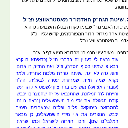
מדרש שלא יעלו המוני המונים, הוא פי' להמלים שלא יעלו
חומה.
. שיטת הגה"ק האדמו"ר מאסטראווצע זצ"ל
שיטת ה"אבני נזר" שבזמן פקודה בטלה השבועה, כן הוא
יטת אחד מגדולי הדור המפורסמים, קדוש עליון, כ"ק
דמו"ר מאסטראווצע זצ"ל.
ספרו "מאיר עיני חכמים" מהדורא תנינא דף כו ע"ב:
עוד נראה לי בעניין זה בדברי חז"ל (כדאיתא בויקרא
רבא פ' שמיני בסוף הסדר), וז"ל: ואת החזיר, זו אדום,
והוא גרה לא יגר. שאינה גוררת מלכות אחריה. ולמה
נקרא שמה חזיר, שמחזרת עטרה לבעליה, הה"ד
(עובדיה א): ועלו מושיעים בהר ציון לשפוט את הר עשו
והייתה לה' המלוכה. שהתנבאו על זה שהנוצרים יכבשו
קודם הגאולה את א"י מיד הישמעאלים [נראה כוונתו
להמבואר ביחזקאל פל"ב ופל"ח שבאחרית הימים
יכבשו הנוצרים את א"י מידי הישמעאלים, כן מבאר
המלבי"ם שם]. והם יחזירוה לישראל וכמו שראינו