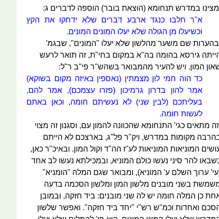
מצינו במדרש תנחומא (הוצאת בובר) הוספה לדברים ג:
א"ר חלבו כנגד ארבע דברים שלא ידחקו את הקץ
וכשיעלו מן הגולה שלא יעלו המונים המונים.
בהערות שם משער מהלשון שלא יעלו "המונים", שבגמ'
ייתה גירסא בהומה בה"א במקום בחי"ת, זה תואר לרעש
און המון. ויש להעיר מהמבואר בשהש"ר פי"ב ר"ל:
כד הוה חמי לון מצמתין (נאספין באיזה מקום בשוקא)
אמר להון בדרון גרמיכון (פזרו עצמכם), אמר להם,
בעליתכם (לבין שני) לא נעשיתם חומה, וכאן באתם
לעשות חומה.
זה מתאים כגי' התנחומא שהכוונה להמון עם, וסגנון זה מצוי
הרבה מקומות במדרש, ויק"ר פל"ג, בארצכם לא הייתם
ושים המוניאות המוניאות לע"ז הה"ד וקול המון. ובאיכ"ר כאן,
שבאו להר סיני נעשו כולם המוניא, ובמכילתא נעשו לב אחד
עי' ערוך השלם ע' המוניא), ומבואר שגם המלה "הומניא"
שמשת בשני מובנים מלשון המון ומלשון הסכמה בדעה
חת כן המלה חומה יש לה שני מובנים: ביד חזקה, ובמובן
סכם ואחדות וכמ"ש רש"י "יחד ביד חזקה". ואפשר שלשון