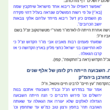
שלום ירושלים" דף מח כותב:
"ואפשר דאפילו על ריבוא אחד מישראל שיתקבץ שמה
[בא"י] על פי רשות המושלים שנראה בעליל דהוי פקידה
מן השמים כיון דעל ריבוא מייחד עליהם אלקי צבאות
יושב הכרובים".
ישה אחרת הייתה לו לאדמו"ר מוהר"י מטשרטקוב זצ"ל בשם
ביו וז"ל:
שמעתי פעמים רבות מאבינו אבי מו"ר הקדוש זצ"ל כי
לוא התיישבו בני ישראל כחצי מליון בארץ הקדושה כי אז
קרבו הגאולה .
כ"ל הקדוש (ראה ב"התקופה", קפז).
. השבועה הייתה רק לזמן של אלף שנים
חורבן ביהמ"ק
הקדמת "עץ חיים" לרבינו חיים וויטאל, וז"ל:
אמר עוד במדרש הנ"ל ובג"ד השבעתי אתכם בנות
ירושלים וכו' פירוש הדברים כי הנה הייתה השבועה
הגדולה לאלקים שלא יעוררו את הגאולה עד שאותה
האהבה תהי' בחפץ ורצון טוב כמ"ש עד שתחפץ וכו'