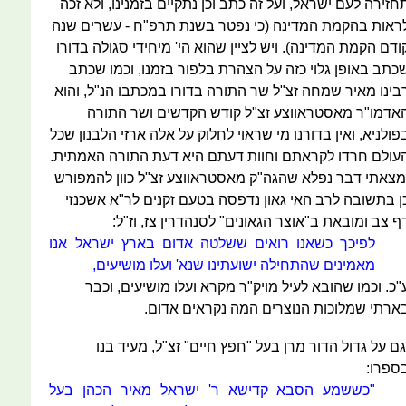
חזירה לעם ישראל, ועל זה כתב וכן נתקיים בזמנינו, ולא זכה
ראות בהקמת המדינה (כי נפטר בשנת תרפ"ח - עשרים שנה
ודם הקמת המדינה). ויש לציין שהוא הי' מיחידי סגולה בדורו
כתב באופן גלוי כזה על הצהרת בלפור בזמנו, וכמו שכתב
בינו מאיר שמחה זצ"ל שר התורה בדורו במכתבו הנ"ל, והוא
אדמו"ר מאסטראווצע זצ"ל קודש הקדשים ושר התורה
פולניא, ואין בדורנו מי שראוי לחלוק על אלה ארזי הלבנון שכל
עולם חרדו לקראתם וחוות דעתם היא דעת התורה האמתית.
מצאתי דבר נפלא שהגה"ק מאסטראווצע זצ"ל כוון להמפורש
ן בתשובה לרב האי גאון נדפסה בטעם זקנים לר"א אשכנזי
ף צב ומובאת ב"אוצר הגאונים" לסנהדרין צז, וז"ל:
לפיכך כשאנו רואים ששלטה אדום בארץ ישראל אנו
מאמינים שהתחילה ישועתינו שנא' ועלו מושיעים,
"כ. וכמו שהובא לעיל מויק"ר מקרא ועלו מושיעים, וכבר
ארתי שמלוכות הנוצרים המה נקראים אדום.
גם על גדול הדור מרן בעל "חפץ חיים" זצ"ל, מעיד בנו
ספרו:
"כששמע הסבא קדישא ר' ישראל מאיר הכהן בעל