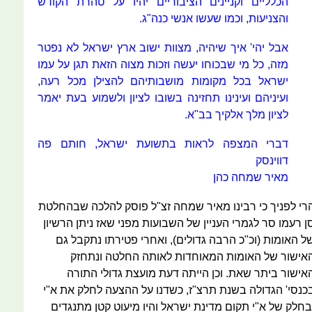
הכלליים וקניינים הציבוריים יהיו על טהרת הקודש
והצניעות, וכמו שעשו אנשי כנה"ג.
אבל יהי' איך שיהיה, מצוות ישוב ארץ ישראל לא נפטר
מזה, כל מי שבכוחו יעשה וזכות מצוה הזאת תגן על עמו
ישראל בכל מקומות מושבותיהם להצילן מכל רעה,
ועיניהם ועינינו תחזינה בשובו לציון ולשמוע בעת יאמר
לציון מלך אלקיך בב"א.
דברי המצפה לראות בתשועת ישראל, חותם פה
דווינסק
מאיר שמחה כהן
רי לפניך כי רבינו מאיר שמחה זצ"ל פוסק להלכה שבהחלטת
ן רעמו סר לגמרי העניין של השבועות מפני שאז ניתן הרשיון
ל האומות (וכ"כ הרבה גדולים), ואחרי פטירתו נתקבל גם
אישור של האומות המאוחדות לאותה החלטה ונתחזק
אישור ביתר שאת. וכן הייתה דעת מועצת גדולי התורה
כנסי' הגדולה בשנת תרצ"ז, כשדנו על ההצעה לחלק את א"י
בחלק של א"י תקום מדינת ישראל והיו מיעוט קטן מתנגדים