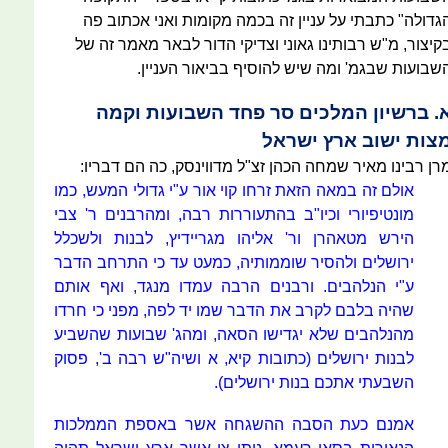
גדולה" כתבתי על עניין זה בכמה מקומות ואני אכתוב פה
קיצור, מ"ש רבותינו גאוני וצדיקי הדור לבאר מאמר זה של
שבועות שבגמ' ומה שיש להוסיף בביאור העניין.
. ברשיון המלכים סר פחד השבועות וקמה
צות ישוב ארץ ישראל
רן רבינו מאיר שמחה הכהן זצ"ל מדווינסק, כה הם דבריו:
אולם זה במאה הזאת זרחו קוי אור ע"י גדולי המעש, כמו
מונטיפיורי וכיו"ב בהתעוררות רבה, ומהרבנים ר' צבי
הירש מטאהרן ור' אליהו מגריידיץ, לבנות ולשכלל
ירושלים ולהסיר שוממותיה, כמעט עד כי התרחב הדבר
ע"י הנלהבים. ורבנים הרבה עמדו מנגד, ואף אותם
שהיה בלבם לקרב את הדבר שמו יד לפה, מפני כי חרדו
מהנלהבים שלא יגדישו הסאה, ומהג' שבועות שהשביע
לבנות ירושלים (כתובות קיא, א ושיה"ש רבה ב', פסוק
השבעתי אתכם בנות ירושלים).
אמנם כעת הסבה ההשגחה אשר באספת הממלכות