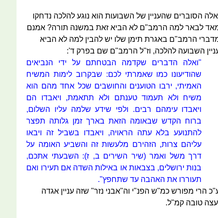
אלה הסוברים שהעניין של השבועות הוא נוגע להלכה נדחקו
אד לבאר למה הרמב"ם לא הביא זאת במשנה תורה? אמנם
דברי הרמב"ם באגרת תימן שלו יש להבין למה לא הביא
ניין השבועה להלכה, וז"ל הרמב"ם שם בפרק ד':
"ואלה הדברים שקדמה הבטחתם על ידי הנביאים
שהודיעונו כמו שאמרתי לכם: שבקרוב לימות המשיח
האמיתי, ירבו הטוענים והחושבים שכל אחד מהם הוא
משיח ולא תעמוד טענתם ולא תתאמת, ויאבדו הם
ויאבדו עימהם רבים. ולפי שידע שלמה עליו השלום,
ברוח הקדש שבאומה הזאת בארך זמן גלותה תפצר
להתנועע בלא עתה הראויה, ויאבדו בשביל זה ויבאו
עליהם צרות, הזהירם מלעשות זה והשביע האומה על
דרך משל ואמר (שיר השירים ב, ז): השבעתי אתכם,
בנות ירושלים, בצבאות או באילות השדה אם תעירו ואם
תעוררו את האהבה עד שתחפץ".
"כ הרי מפורש כמ"ש הפנ"י וה"אבני נזר" שזה עניין אגדה
עצה טובה קמ"ל.