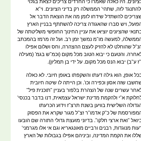
ציונים. היו כאלה שאמרו כי החרדים צריכים לצאת בגלוי
להתנגד לזה, שתהי' הממשלה רק בדיני הציונים. וי"א
צריכים להשתדל שידחו לזמן מה את הוצאת הדבר אל
פועל, ויש סברו שהאגודה צריכה להשתתף בבניין הארץ
תנאי שהציונים יוציאו את עניין החינוך החופשי משליטתה של
ממשלה, למעשה מו"מ נמשך זמן רב. ועל זה מרמז בהמכתב
נ"ל שהוחלט לא להזיק לעצם ההצהרה, וחס ושלום אפילו
אחרה. והטעם כי יבוא הטוב מכל מקום (וכמ"ש בגמ' (מעילה
"ז ע"ב) יבוא הנס מכל מקום. על ידי בן תמליון).
כל אופן, הוא גילה דעתו והשקפתו באופן חיובי. לא כאלה
חשבו שזה אסון וכפירה וכו'. וכן הייתה לו שיטה חיובית
אחר עשרים שנה של הצהרת בלפור בעניין "תוכנית פיל"
חלוקת א"י ולהקמת מדינת ישראל עצמאית, דנו בדבר בכנסי'
גדולה השלישית בוויען בשנת תרצ"ז וידוע הכרעתו
מפורסמת של כ"ק אדמו"ר זצ"ל מגור שקרא את הפסוק
יואל "ואת ארצי חלקו". בדיוני מועצת גדולי התורה שם הובעו
עות מנוגדות, רבנים ורביים מאונגאריא וגם אי אלו מגרמני'
ללו את הקמת המדינה, וביניהם אפילו בגבולות של הארץ