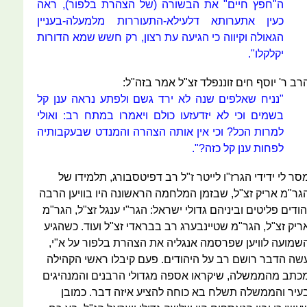
ה"חפץ חיים" את הבשורה (של הצהרת בלפור), ראה
כעין אתערותא דלעילא-התעוררות מלמעלה-בעניין
הגאולה וקיווה כי הגיעה עת רצון, רק חשש שמא הדורות
יקלקלו".
רב ר' יוסף חים זוננפלד זצ"ל אמר בזה"ל:
"נניח שאלפים שנה לא ירד גשם ולפתע נראה ענן קל
בשמים וכי לא יזדעזעו כולם ויאמרו במתח רב: ואולי
למרות הכל? וכי אין אותה הצהרה והמנדט שבעקבותיה
לפחות ענן קל כזה?".
סר לי ידידי הגרז"ו לייטר ז"ל רב דפיטסבורג, תלמידו של
גר"מ אריק זצ"ל, שבזמן המלחמה הראשונה היו בוויען הרבה
הודים פליטים וביניהם גדולי ישראל: הגר"י ענגל זצ"ל, הגר"מ
ריק זצ"ל, הגר"מ שטיינבערג רב בבראדי זצ"ל ועוד. כשהגיע
שמועה לוויען שפרסמה אנגליה את הצהרת בלפור על א"י,
שה הדבר רושם רב על היהודים. פעם קיבלו ראשי הקהילה
כתב מהממשלה, שיקראו אספה מגדולי הרבנים והמנהיגים
עיר והממשלה תשלח בא כוחה להציע איזה דבר. כמובן