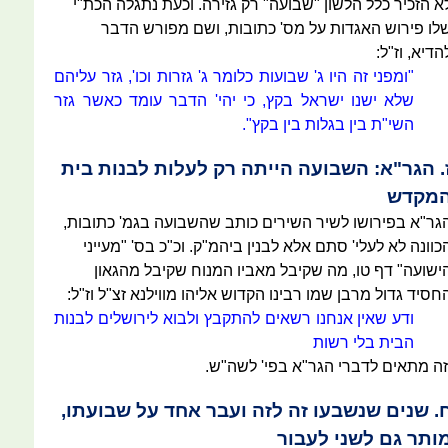
א הזכיר כלל הלשון "שבועה" רק גזירה. וכעת נתגלה הכת"י
לו פירוש האגדות על מס' כתובות, ושם מפורש הדבר
הדיא, וז"ל:
"ומפני זה היו ג' שבועות כלומר ג' גזרות וכו', גזר עליהם
שלא ישנו ישראל בקץ, כי יהי' הדבר עומד כאשר גזר
השי"ת בין בגלות בין בקץ".
. הגר"א: השבועה הייתה רק לעלות לבנות בית
מקדש
גר"א בפירושו לשיר השירים כותב שהשבועה בגמ' כתובות,
כוונה לא לעלי' סתם אלא לבנין ביהמ"ק. וכ"כ בס' "מעייני
ישועה" דף טו, מה שקיבל מאביו המנוח שקיבל מהגאון
חסיד גדול מרבן שמו רבינו הקדוש אליהו מווילנא זצ"ל וז"ל:
ודע שאין אנחנו רשאים להתקבץ ולבוא לירושלים לבנות
הבית בלי רשות
זה מתאים לדברי הגר"א בפי' לשה"ש.
. שנים שנשבעו זה לזה ועבר אחד על שבועתו,
ותר גם לשני לעבור