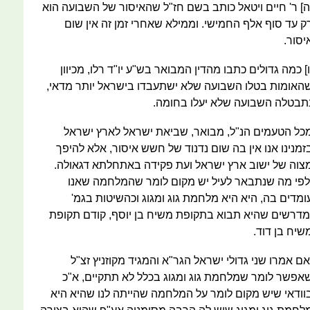
ה] ר' חיים ויטאל כותב בשם חז"ל שהאיסור של השבועה הוא
ק עד סוף אלף החמישי. וממילא שאחרי זמן זה אין שום
יסור.
ו] כמה גדולים כתבו מהדין המבואר בש"ע יו"ד רלו, מכיוון
האומות בטלו השבועה שלא ישתעבדו בישראל יותר מדאי,
תבטלה השבועה שלא יעלו בחומה.
כל הטעמים הנ"ל, מבואר, שביאת ישראל לארץ ישראל
זמנינו אנו אין בה שום נדנוד של חשש איסור, אלא להיפך
צוה של ישוב ארץ ישראל ועת פקידה באתחלתא דגאולה.
לפי מה שנתבאר לעיל יש מקום לומר שהמלחמה שאנו
ומדים בה, היא היא מלחמת גוג ומגוג וכהשיטות בגמ'
מדרשים שהיא תבוא בתקופת משיח בן יוסף, קודם תקופת
שיח בן דוד.
אם אמרו שני גדולי ישראל הגר"א והמגיד מקוזניץ זצ"ל
אפשר לומר שמלחמת גוג ומגוג בכלל לא תתקיים, א"כ
וודאי שיש מקום לומר על המלחמה שהייתה לנו שהיא היא