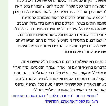
עשו כן ובין הנאספים היו שלשה גדולי ישראל הנ"ל. בא כח
ממשלה דיבר לפני הקהל והסביר להם שהצהרת בלפור אין
ה שום ערך וזהו רק צעד פוליטי לקבל את היהודים לצדם, ולכן
וא מציע שהיהודים צריכים להראות נאמנותם להמדינה
המה חוסים בצלה, ולפרסם כרוז חתום בידי גדולי הרבנים
המה מוחלים על הצהרת בלפור ואינם מעונינים בה כלל וכו'.
חרי דבריו עזב את האספה ובקש שהנאספים ידונו בדבר.
יו שם רבנים מחסידי מונקאטש, ואחדים מהם הביעו דעתם
יש לעשות רצון הממשלה, והסבירו שיטתם מכמה טעמים
צריכים לחתום על כרוז כזה.
ינתיים ראו ששלשת הרבנים הגאונים הנ"ל שישבו אחד,
דברים בחשאי זה עם זה. ואחרי שגמרו הנואמים, עמד הגר"י
נגל זצ"ל ממקומו ואמר שלש מלים בקול גדול: "היד החותמת
קצץ". ובזה נסגרה האספה ואף אחד לא העיז לומר מלה. וכן
עיתון האגודה "קול ישראל" גיליון י' מט"ז כסלו תרפ"ג, נדפס
את המנהל הראשי של האגודה בפולניא בזה"ל:
"בוודאי הייתה "הצהרת בלפור" רמז מאת ההשגחה
העליונה לפקוד את ארצנו הקדושה".