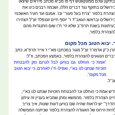
בתיקון עולם ממונקאטש דף פו מביא מכתב מיראים שיצאו
ירושלים בתוקף נגד דברים הללו, ושכמה רבנים כינו את
צהרת בלפור "צרת בעל פעור" וכו'. אמנם ועד העיר האשכנזי
ירושלים ובראשו הגאב"ד ר' יוסף חיים זוננפלד זצ"ל הצהירו
עיתונות בשנת תרפ"ב שלא הי' ח"ו שום התנגדות מהם
הצהרת בלפור.
. יבוא הטוב מכל מקום
רן כ"ק אדמו"ר זצ"ל מגור במכתבו מא"י ז' אייר תרפ"א, כתב
ברים הנוגעים להצהרת בלפור, באמצע המכתב, וז"ל:
"אמת כי הוחלט גם בוויען לבל לגרום נזק להבטחת
הזכיות שנתנו לנו בא"י, ואפילו ח"ו לאחרם, כי יבוא הטוב
מכל מקום".
כ"ל.
"ש אמת כי הוחלט וכו' להבטחת הזכויות שנתנו לנו בא"י,
יינו הצהרת בלפור. מהמשא ומתן שמביא בעניין זה עיתון
הדרך" יש לראות שהיה שם בוויען דעות שונות, איך צריך
היות היחס של האגודה להצהרת בלפור שניתנה הממשלה