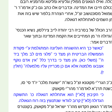
ולה. ואילו הגאונים מפולין וגליציא ומליטא ומרומניא רובם
כולם חייבו את המדינה. וכדברים אלו כתב גם כ"ק אדמו"ר ר'
מואל מסוכטשוב זצ"ל, אחרי הצהרת בלפור שיש בזה אות
ן השמים לאתחלתא דגאולה.
רב הכולל של בסרביה רבי יהודה לייב צירלסון, נשיא הכנסי'
גדולה הי' מן המחייבים את הקמת המדינה ובתוך שאר
דברים אמר:
"כאשר כך היא ההשגחה העליונה המתגלמת ע"י פקודת
הממשלה הבריטית הן מצד כי "פלגי מים לב מלך ביד
ה'" (משלי כא), והן מצד כי בדרך כלל "אין אדם נוקף
אצבעו מלמטה אלא אם כן מכריזין עליו מלמעלה" (חולין
ז).
כ"כ הגרי"י מקוטנא זצ"ל בשו"ת "ישועות מלכו" יו"ד סי' סו,
שנת תרנ"א לאדמו"ר מהר"י מקאצק:
כי הקיבוץ [לא"י] הוא אתחלתא דגאולה כו' התשוקה
הגדולה [לא"י] קרוב לוודאי שנתנוצץ בזה רוח הגאולה.
אדמו"ר הגאון הקדוש מהו"ר ישראל זצ"ל מקאצק, בקונטרס