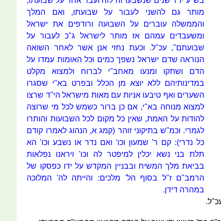
בש"ע יו"ד שנים שנשבעו זה לזה ועבר אחד על שבועתו,
מותר גם להשני לעבור על שבועתו, ואם המלך
והממשלה עוברים על השבועה ורודפים את ישראל
ומשעבדים עמהם אז מותר לישראל ג"כ לעבור על
שבועתם", עכ"ל. וכעת נחזי אנן אשר לאחר השואה
הנוראה שדם ישראל נשפך כמים וכל האומות עמדו על
הדם ושתקו ומנעו מאחב"י לברוח ולמצוא מקלט
במדינותיהם ללא יוצא מן הכלל ובפרט בא"י שסגרו
השערים ואף טיבעו אניות עם מאות מישראל הי"ד שרצו
למצוא מנוחה בא"י, אם כן ברור כשמש לכל מי שרוצה
להודות על האמת, שאין כל מקום לכל השבועות והותרו
לגמרי. וכמ"ש בתיקוני זוהר (קמג א, הנהוג לאמרו קודם
כל נדרי): קם ר' שמעון וכו' ואם נדר או נשבע וכו' הא
תלת בני נשא יכלין למיפטר לה וכו' ויראנו נפלאות
בביאת מלך המשיח ובבניין המקדש על ידו כפסקו של
הרמב"ם ז"ל בסוף הל' מלכים: והייתה לה' המלוכה
במהרה דידן.
כ"ל.