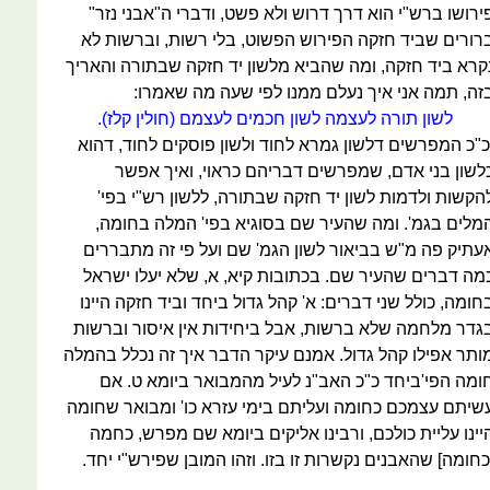
ירושו ברש"י הוא דרך דרוש ולא פשט, ודברי ה"אבני נזר"
רורים שביד חזקה הפירוש הפשוט, בלי רשות, וברשות לא
קרא ביד חזקה, ומה שהביא מלשון יד חזקה שבתורה והאריך
זה, תמה אני איך נעלם ממנו לפי שעה מה שאמרו:
לשון תורה לעצמה לשון חכמים לעצמם (חולין קלז).
כ"כ המפרשים דלשון גמרא לחוד ולשון פוסקים לחוד, דהוא
לשון בני אדם, שמפרשים דבריהם כראוי, ואיך אפשר
הקשות ולדמות לשון יד חזקה שבתורה, ללשון רש"י בפי'
מלים בגמ'. ומה שהעיר שם בסוגיא בפי' המלה בחומה,
עתיק פה מ"ש בביאור לשון הגמ' שם ועל פי זה מתבררים
מה דברים שהעיר שם. בכתובות קיא, א, שלא יעלו ישראל
חומה, כולל שני דברים: א' קהל גדול ביחד וביד חזקה היינו
גדר מלחמה שלא ברשות, אבל ביחידות אין איסור וברשות
ותר אפילו קהל גדול. אמנם עיקר הדבר איך זה נכלל בהמלה
ומה הפי'ביחד כ"כ האב"נ לעיל מהמבואר ביומא ט. אם
שיתם עצמכם כחומה ועליתם בימי עזרא כו' ומבואר שחומה
יינו עליית כולכם, ורבינו אליקים ביומא שם מפרש, כחמה
כחומה] שהאבנים נקשרות זו בזו. וזהו המובן שפירש"י יחד.