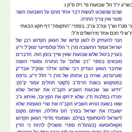
שו"ע יו"ד הל' שבועות סי' רלו ס"ק ו:
שנים שנשבעו לעשות דבר אחד מהם על השבועה השני
פטור ואין צריך התרה.
י' סט"ז וש"ך ונה"כ ונו"כ. בספרי "התקופה" דף תקע הבאתי
"ש לי חכם אחד מירושלים וז"ל:
הנני להעתיק לו לשון קדשו של הגאון הקדוש רבן של
ישראל ועמוד התשובה מרן ר' הלל קולומייער זצוק"ל זי"ע
בעניין ביטול שלש שבועות שאין שייך בזמן הזה. הדברים
מובאים בספר "רב שלום" על התורה ומועדי השנה
שחיבר הגאון הצדיק רבי שלום אדלר זצוק"ל אבד"ק
סערעדנא, שהיה בן אחותו של מרן ר' הלל זי"ע, נדפס
במונקטש בשנת תרס"ב (לקוטי תהלים עמוד ק"מ):
"וידוע שג' שבועות השביע הקב"ה את ישראל שלא
ימרדו במלכות ח"ו, שלא ידחקו את הקץ וכו', ואיתא ג"כ
שאז בשעה ההיא השביע הקב"ה את שרי האומות שלא
ישעבדו את ישראל בפרך חס וחלילה, ושיתנו מקום
לישראל להסתופף בצילם. ושמעתי מדודי הגאון הקדוש
מקאלאמעא (בעהמ"ח ספרי משכיל) להיות כי הדין