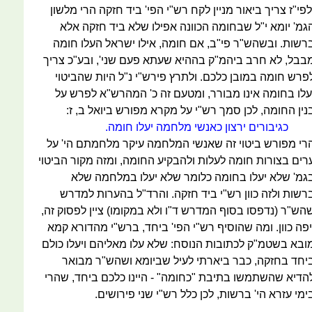
לפי"ז צריך ביאור מניין לקח רש"י הפי' ביד חזקה הרי מלשון
גמ' יומא י"ל שבחומה הכוונה אפילו שלא ביד חזקה אלא
רשות. ובשהש"ר פי"ב, אם חומה, אילו ישראל העלו חומה
בבל, לא חרב ביהמ"ק בההיא שעתא פעם שני', ובע"כ צריך
פרש חומה במובן כלכם. ולתרץ פירש"י נ"ל היות שהביטוי
עלו בחומה אינו מבורר, ומטעם זה כ' המהרש"א לפרש על
נין החומה, לכן סמך רש"י על מקרא מפורש ביואל ב, ז:
כגיבורים ירצון כאנשי מלחמה יעלו חומה.
רי מפורש ביטוי זה שאנשי המלחמה עיקר מלחמתם הי' על
רים בצורות חומה לעלות ולהבקיע החומה, ומזה מקור הביטוי
גמ' שלא יעלו בחומה כלומר שלא יעלו במלחמה שלא
רשות ולזה כוון רש"י ביד חזקה. והרד"ל בהערות למדרש
הש"ר (נדפסו בסוף המדרש ד"ו ולא במקומו) ציין לפסוק זה,
יפה כוון. ומה שהוסיף רש"י הפי' ביחד, ברש"י מהדורא קמא
ובא בשטמ"ק לכתובות הנוסח: שלא עלו מאליהם ויעלו כולם
יחד בחזקה, כבר ביארתי לעיל שביומא ושהש"ר מבואר
הדיא שהשתמשו בתיבת "כחומה" - היינו כלכם ביחד, שהרי
ימי עזרא הי' ברשות, לכן כלל רש"י שני פירושים.