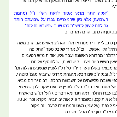
כ"כ בס' מעשי ידי יוצר על הגדה מהגאון מהרש"ק מבראדי
"ל:
"זעקה יותר מדאי אסור לדעת רש"י ז"ל (מחמת
השבועה) אלא כיון שהמצריים עברו על שבועתם הותר
גם להם לזעוק להשי"ת כמו שנים שנשבעו זה לזה".
בסגנון זה כתבו הרבה מחברים.
כן כתב לי ידידי המנוח אדמו"ר הגה"צ מאוזעראב הרב משה
חיאל הלוי אפשטיין זצ"ל, אחרי שקבל ספר "התקופה
גדולה" מהדורא ראשונה ועבר עליו, אודות מ"ש הטעמים
אין חשש היום מעניין ג' שבועות, יש להוסיף עליהם
המבואר בשלחן ערוך יו"ד סי' רל"ו לעניין שנשבעו זה לזה וכו'
נ"ל, ובנקה"כ שם הביא מהגהת מרדכי שהביא מגמ' סוטה י,
פי שעברו פלישתים על השבועה תחלה. ורבינו ירוחם מביא
אי' מהמבואר בב"ר פע"ד לעניין שבועת יעקב ולבן שצאצאי
בן עברו תחלה, ראה תנחומא דברים ג (ועי' תו"ש בראשית
ל"א אות קכ). ובשמו"ר פ"ל אות יב הביאו מקרא זכרי' א, טו.
ני קצפתי (על עמי) מעט והמה עזרו לרעה. וזה מקור
הראב"ד סוף פ"ו מהל' תשובה.