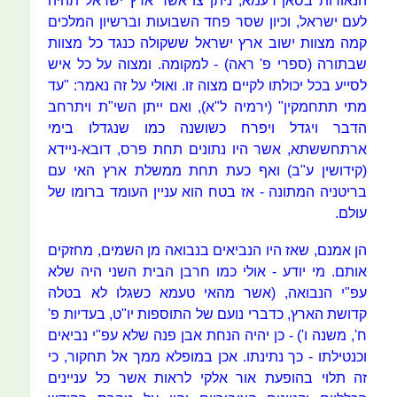
הנאורות בסאן רעמא, ניתן צו אשר ארץ ישראל תהיה
לעם ישראל, וכיון שסר פחד השבועות וברשיון המלכים
קמה מצוות ישוב ארץ ישראל ששקולה כנגד כל מצוות
שבתורה (ספרי פ' ראה) - למקומה. ומצוה על כל איש
לסייע בכל יכולתו לקיים מצוה זו. ואולי על זה נאמר: "עד
מתי תתחמקין" (ירמיה ל"א), ואם ייתן השי"ת ויתרחב
הדבר ויגדל ויפרח כשושנה כמו שנגדלו בימי
ארתחששתא, אשר היו נתונים תחת פרס, דובא-ניידא
(קידושין ע"ב) ואף כעת תחת ממשלת ארץ האי עם
בריטניה המתונה - אז בטח הוא עניין העומד ברומו של
עולם.
הן אמנם, שאז היו הנביאים בנבואה מן השמים, מחזקים
אותם. מי יודע - אולי כמו חרבן הבית השני היה שלא
עפ"י הנבואה, (אשר מהאי טעמא כשגלו לא בטלה
קדושת הארץ, כדברי נועם של התוספות יו"ט, בעדיות פ'
ח', משנה ו') - כן יהיה הנחת אבן פנה שלא עפ"י נביאים
וכנטילתו - כך נתינתו. אכן במופלא ממך אל תחקור, כי
זה תלוי בהופעת אור אלקי לראות אשר כל עניינים