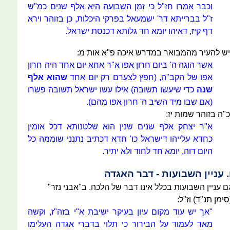
וכבר אמרו חז"ל כי זמן השבועה היא אלף שנים כמ"ש
ז"ל בברייתא דר' ישמעאל בפרקי היכלות, כן בזוהר וירא
דף קיז, דאיהו יומא חד גלותא דכנסת ישראל.
יש להעיר מהמבואר במדרש איכה פ"א אות מ:
אשר הוגה ה' ביום חרון אפו א"ר אחא יום אחד היה חרון
אפו של הקב"ה, (חפץ לצערם רק יום אחד
שהוא אלף
שנה
כדי שיעשו תשובה) אילו עשו ישראל תשובה פשרו
(אם שבו מיד השיב ה' חרון אפו מהם).
כ"ה בזוהר שמות יז:
א"ר יצחק אלף שנים שנין הוא שלטנותא דכל אומין
כחדא עלייהו דישראל כו' חדא דכתיב נתנני שוממה כל
היום דוה, יומא חד לחוד ולא יתיר.
. עניין השבועות - דבר האגדה
ם עניין השבועות בכלל אינו דבר של הלכה. ב"אבני נזר"
סימן תנ"ד) וז"ל:
"אך יש עוד מקום עיון בעיקר ישיבת א"י בזה"ז, וקשה
מאד לעמוד על הבירור כי תלוי בדברי אגדה העלימו