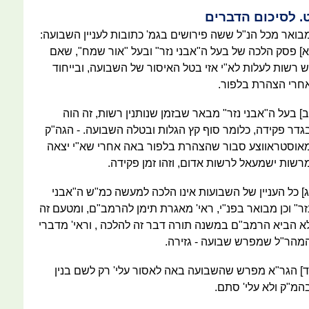
. לסיכום הדברים
בואר מכל הנ"ל ששה פירושים בגמ' כתובות לעניין השבועה:
א] פסק הלכה של בעל ה"אבני נזר" ובעל "אור שמח", שאם
ש רשות לעלות לא"י אזי בטל האיסור של השבועה, ובייחוד
חרי הצהרת בלפור.
ב] בעל ה"אבני נזר" מבאר שבזמן שנותנין רשות, זה הוה
גדר פקידה, כלומר סוף קץ הגלות ובטלה השבועה. - הגה"ק
אוסטראווצע סבור שהצהרת בלפור באה אחרי שא"י יצאה
רשות ישמעאל לרשות אדום, וזהו זמן פקידה.
ג] כל העניין של השבועות אינו הלכה למעשה כמ"ש ה"אבני
זר" וכן מבואר בפנ"י, ראי' מאגרת תימן להרמב"ם, ומטעם זה
א הביא הרמב"ם במשנה תורה דבר זה להלכה , וראי' מדברי
מהר"ל שמפרש שבועה - גזירה.
ד] הגר"א מפרש שהשבועה באה לאסור עלי' רק לשם בנין
המ"ק ולא עלי' סתם.