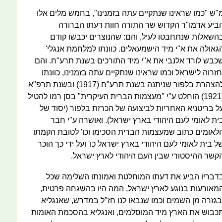
"ש "כמו שראינו שנתקיים עתה בזמנינו", בחמש מלים אלו
ביע אדמו"ר הקדוש שר התורה חוות דעתו הברורה
השאלות שנתחבטו לעיל, והם: שהנוצרים יכבשו קודם
גאולה את א"י מיד הישמעאלים. כוונתו למלחמת אנגלי'
כבש לורד אלנבי את א"י מיד התורכים בשנת תרע"ח. והם
חזרוה לישראל וכמו שראינו שנתקיים עתה בזמנינו, כוונתו
להצהרת בלפור שניתנה בשנת תרע"ח (1917) ובשנת תרפ"א
(1921) הוחלט ע"י "מעצמות הברית העיקרית" בסן רמו להטיל
ל בריטניא האחריות לביצועה של הכרזת בלפור (יסוד של
ית לאומי לעם היהודי בארץ ישראל). ואושרה ע"י חבר
לאומים כתוב שמעצמות הברית הסכימו וכו' לטובת הקמתו
ל בית לאומי לעם היהודי בארץ ישראל כו' ועל ידי כך הוכר
קשר ההיסטורי שבין העם היהודי לארץ ישראל.
דבריו הביע את דעתו המוחלטת ואמונתו השלימה שכל
מאורעות בנוגע לארץ ישראל, המה היו בהשגחה פרטית,
בגזרה מן השמים וכמו שנבאו לנו חז"ל במדרש, שאנגליא
כבוש את הארץ מיד המוסלמים, ואנגליא בהסכמת האומות