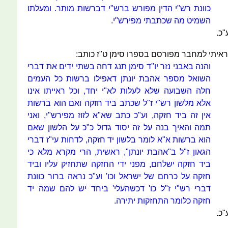
כוונת רש"י הדין מפורש ברש"י דברשות מותר. ומעלתו
השמיט מה שכתבתי מפירש"י.
"כ.
ראיתי למחבר מפורסם בספרו סימן ט"ז כותב:
והנה באבני נזר יו"ד סימן תנג דחה בשתי ידים את דברי
השואל מספר אהבת יונתן דאפילו ברשות כל העמים
חלה השבועה שלא לעלות לא"י יחד, וכל ראייתו אינו
אלא מלשון רש"י ז"ל שכתב ביד חזקה ואם הוא ברשות
אין זה ביד חזקה, וע"כ כתב שא"א לזוז מפירש"י, ואני
תמה והאיך בנה על זה יסוד גדול כ"כ על הלשון שאם
הוא ברשות א"א לומר בלשון יד חזקה, לדחות עי"ז דברי
הגאון ז"ל ב"אהבת יונתן", ראשית, הרי מקרא מלא כי
ביד חזקה ישלחם, מפני ידי החזקה שתחזיק עליו וביד
חזקה על כרחם של ישראל וכו' וע"כ נראה ברור כוונת
דברי רש"י ז"ל כו' דכשהעלי' ביחד יש להם שמה יד
חזקה כלומר התחזקות יתירה.
"כ.