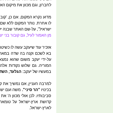
לחברון, וגם מכוון את מיקום הא
מדוע נקרא המקום, אם כן, 'קובו
לו אחרת. נותר המקום ללא שם 
ישראיל", על-שם האתר שבנה יעק
מן האמור לעיל, גם קובור בני י
אזכיר עוד שיעקב עשה לו כשיטה
בא לשכם וקנה בה שדה במאה ק
על-ידי יעקב משום שהוא נמצא ב
המוריה. גם שלוש נקודות אלה
במעשיו של יעקב:
הגלעד, השד
למרבה העניין, אם נמשיך את קו
בכינויו
"הר סיני".
משה ועם ישרא
סביבותיו. לכן אולי מכוון ה' 
קדושת ארץ-ישראל על טומאת 
לארץ-ישראל.