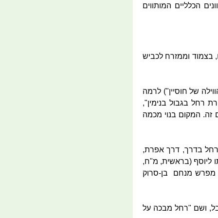
נים הכלליים המותווים
ם, בצמוד וממזרח לכביש
ל אל-פול, או "הווילה של חוסיין") לרמה
ת רחל בגבול בנימין",
זה. המקום בנוי מכמה
ב קובר את רחל בדרך, דרך אפרת,
 ליוסף (בראשית, מ"ח,
הייתה עוד "כברת- ארץ" לבא (לעיר הגדולה הסמוכה) אפרתה, ולפי רמב"ן (בראשית ל"ה, 16) מפרש מנחם בן-סרוק
ל, ושם "רחל מבכה על