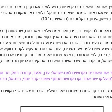
יך את הקו האמור הרחק צפונה, נגיע לאזור אגם קבן במזרח תורכיה.
 יש אגם אחר שממנו יוצא נהר החדקל. כלומר כאן המקום האפשרי
שון, גיחון, חדקל ופרת (בראשית, ב' 10).
ת הדבר שאברהם מיפה את הארץ בקווי אורך ורוחב, מדד אותה היטב
 המוריה בעיר חברון, שכבר אז הייתה ידועה בגודלה ובחשיבותה: עיר
 שבע שנים לפני צען מצרים, ועוד. אברהם התעקש לקנות דווקא
 כי בו, לפי המסורת, נמצא פתחו של גן עדן, ובו קבורים אדם וח
שראל, ובו קבר את שרה אשתו. הוא כרה את קיברה לכיוון הר המוריה, וב
ר את האתרים הקדושים לעם-ישראל: עדן, גלעד, קבורת רחל, הר המ
 על קו ישר אחד. וקו הקדושה הנוסף שנזכר: קבר יוסף, בית-אל, הר 
נה בדבר קדושתה המיוחדת של ירושלים, שבה נפגשים שני הקווים האמ
גדולי האומה.