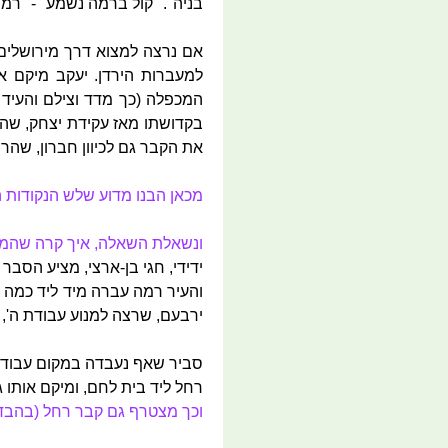
בניה". "קול ברמה נשמע" - "רמ
אם נרצה למצוא דרך מירושלים 
למעברות הירדן. יעקב מיקם א
המכפלה (כך מדד וצילם והעיד
בקדושתו מאז עקידת יצחק, שהרי
את הקבר גם לכיוון חברון, שהר
מכאן הבנו מדוע שלש הנקודות 
ונשאלת השאלה, איך קרה שהמסו
ידידי, חגי בן-ארצי, מציע הסבר
והעיר רמה עברה מיד ליד כמה 
ירבעם, שרצה למנוע עבודת ה', 
סביר שאף נעבדה במקום עבודה ז
רחל ליד בית לחם, ומיקם אותו גם
וכך מצטרף גם קבר רחל (בהבדל