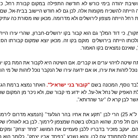
ושיבת יהודה בימי כורש לא חודשה התפילה במקום קבורת רחל, כי
 הייתה להשכיח מקומות אלה. לכן גם לא חודש היישוב בבית-אל, שם 
חל הייתה מצפון לירושלים ולא מדרומה. מכאן שזו מסורת כה עתיקת
מלכותו הייתה בירושלים מוקם בקו זה. מכאן יוצא שמקום קבורתו הסבי
", שאינם נמצאים בקו האמור.
תח שיטה לזיהוי ערים או קברים. אם השיטה היא לקבור את המת בקו יר
וכל לזהות את עירו, או אם ידועה עירו של הנקבר נוכל לזהות של מי הו
בד נוסף, המכונה בשם
"קובור בני ישראיל".
ילת האפיק של נחל אל-על. לא ידוע מי קבור שם, ולא ניכר מן המקום ש
אשר לבן קרא לו "יגר שהדותא".
אם נתבונן בכתובים (בראשית, ל"א 25) הרי לבן "תקע את אחיו בהר הגלעד" (הנמצא מדר
יום תל פרס, שהוא הבולט בשטח שמצפון לירמוך. לבן בא לאוהליו של
ם. יעקב מזכיר בדבריו ללבן פעמיים את המושג "פחד יצחק" ומקים
וחות להתמודד עם לבן, והוא נשבע "בפחד אביו יצחק", כלומר הוא מ