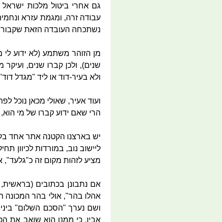
גם אחרי ביטול מלכות ישראל 
עבודה זרה, ומגמת עזרא ונחמיה
נשתכחה העובדה הזאת שקבורת ר
שנים), ולכן קברו שנים, ועיקר 
ולא בעיר-דוד או ליד "מגדל דוד
ועוד אעיר, שאולי מכאן נוכל לפ
הרי שאם ידוע קברו של מי הוא, נ
יש בארצנו הקטנה אתר אחד בל
ליישוב נוב, במורדות לכיוון תח
מציע לזהות מקום זה כ"גלעד", 
אהלו בהר", אולי בהר המכונה ה
ושם נערך "הסכם השלום" ביניה
אביו, כי ממנו הוא שואב את הכ