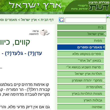
דף הבית
>
ארץ ישראל
>
מאמרים וספ
בית
ארץ ישראל
קווים, כיו
מפות
מאמרים וספרים
עדן(?) - גלעד(?) -
ספרים בטקסט מלא
בטאון "על אתר"
פרשת השבוע בנושא א"י
תולדות ארץ ישראל
מחקרי יהודה ושומרון
קו אזימות מדהים קיים בעולמנו
מולטימדיה
קבורת רחל(?) - הר המוריה - קב
מצוות התלויות בארץ
מקריות לעובדה מדהימה זאת, ו
גבולות הארץ
שמיטה
גם אם אין דיוק מדעי מלא, והר