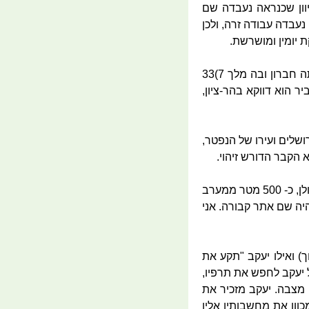
וון שכנראה נעבדה שם
נעבדה עבודה זרה, ולכן
 יומין ומושרשת.
מן הזוהר משתמע (לא ידוע לי מקור), כי דוד המלך גם הוא קבור בקו ירושלים-חברון, שהרי עירו הייתה חברון ובה מלך 7)33
ר הוא דווקא בהר-ציון,
ושלים ועירו של הנפטר,
א הקבר הדורש זיהוי.
האתר נמצא ברמת הגולן, כ- 500 מטר ממערב
היה שם אתר קבורה. אני
ום לירמוך) ואילו יעקב "תקע את
 יעקב לחפש את תרפיו,
 מצבה. יעקב מזכיר את
כוון את מחשבותיו אליו