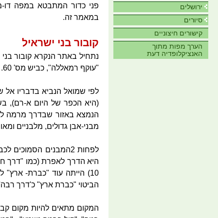
פני כדור המתבטא במפה דו-ממד
ירושלים
במאמר זה.
סיורים
קישורים חיצוניים
קובור בני ישראיל
הערך מפות מתוך
האנציקלופדיה דעת
נתחיל באתר הנקרא קובור בני י
"עוקף רמאללה", כביש מס' 60.
(היא הכפר של היום א-רם), בש
הנמצא באזור שבדרך מרמה לבי
מבני-אבן גדולים, מלבניים ומאור
היא הדרך לאפרת (כמו "דרך חב
הביטוי "כברת ארץ" כ'דרך רבה',
המקום מתאים להיות מקום קבו