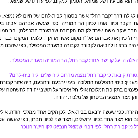
ה" הוא שם עירו של שמואל, הסמוך למקום, לפי עדותו של שמואל.
לגולה דרך "קבר רחל" אשר בסמוך לבית-לחם של היום לא נמצא, כ
ת הקבר וכיוון אותו לכיוון הר המוריה, כפי שעשה אברהם אבינו 
 הרב יעקב משה שירד לקומת הקבורה שבמערת המכפלה). הר המורי
 ה' כיוון את אברהם אל "המקום אשר אראך", כלומר המקום כבר נודע
י היה ברצונו להביאה לקבורה לקבורה במערת המכפלה, כפי שהבנו מה
האלה הן על קו ישר אחד: קבר רחל, הר המוריה ומערת המכפלה.
רת קובעת כי קבר רחל נמצא מדרום לירושלים, ליד בית-לחם?
 מעניין: בימי התפלגות המלוכה, בימי ירבעם ורחבעם, היה אזור קבורת
פעמים בתקופת המלוכה אולי חל איסור על תושבי יהודה להשתטח על
והן מצד אמצעי הביטחון של מלכות יהודה.
רה, כפי שעשה ירבעם בבית-אל. ולכן הקים אחד ממלכי יהודה, אולי 
 הוא מצד אחד בכיוון ירושלים, ומצד שני לכיוון חברון, כפי שעשה יעק
 מ"קבורת רחל" לפי דברי שמואל הנביא) לקו הישר הנזכר.