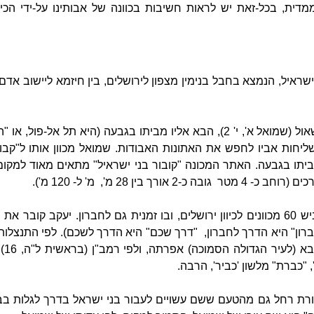
ית, בכל-זאת יש לראות חשיבות בכוונה של אבותינו על-ידי הכיוו
שראיל, הנמצא בחבל בנימין מצפון לירושלים, בין חיזמא ליישוב אד
לפי שמואל הנביא בדבריו אל שאול (שמואל א', י' 2), הבא אליו מביתו בגבעה (היא ת
ליחות אביו לחפש את האתונות האבודות. שמואל מכוון אותו ל"קבור
תו בגבעה. האתר המכונה "קובור בני ישראיל" מתאים מאוד למקום 
כים (רוחב כ- 4
מטר גובה כ-2 אורך בין 28 מ', מ' ל- 120 מ').
לפחות 2המבנים הסמוכים לכביש 60 מכוונים לכיוון ירושלים, ובו זמנית גם לחברון. יעק
רון" היא הדרך לחברון, "דרך שכם" היא הדרך לשכם). לפי התנצלותו
10) 
 "כברת" מלשון 'כביר', הרבה.
רת רחל גם מהטעם ששם עשויים לעבור בני ישראל בדרך לגלות בב