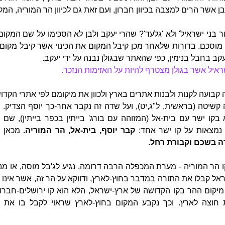
בן אשר הרים למצבה בכיוון חברון, ועם זאת גם לכיוון הר המוריה, ה
ר בני ישראיל' ולא 'גלעד'? שהרי יעקב ולבן לא הסכימו על שם המקום.
מוסכם. בדורות שלאחר מכן קיבל המקום את הכינוי אשר קיבל מקום ק
ב בחבל בנימין, כפי שהאתר שבגולן נבנה על ידי יעקב.
שראיל אשר בגולן מצטרף להיות על האזימות הנזכר.
 קבועה לקנות ולבנות אתרים בארץ ולכוון את מיקומם לפי אתרי הקד
שיטה (בראשית, ל"ג,יט), ועל שדה זה נקבר אחר-כך יוסף הצדיק. 
קו ישר עם בית-אל (המזוהה עם בורג' בייתין בכפר בייתין), שם נג
 נמצאות על קו ישר אחד:
קבר יוסף, בית-אל, הר המוריה.
מכאן א
ה בשכם וקבורת רחל.
 הר המוריה - מערת המכפלה הרבה דרומה, נגיע לג'בל מוסה, או מנז
ל קבלו את התורה במדבר בחוץ-לארץ, ודווקא על הר זה, אשר אינו
את מיקום ההר בקו הקדושה של ארץ-ישראל, הלא הוא קו ירושלים-חברו
חוצה לארץ. וכך נקבע המקום בחוץ-לארץ שראוי לקבל בו את 