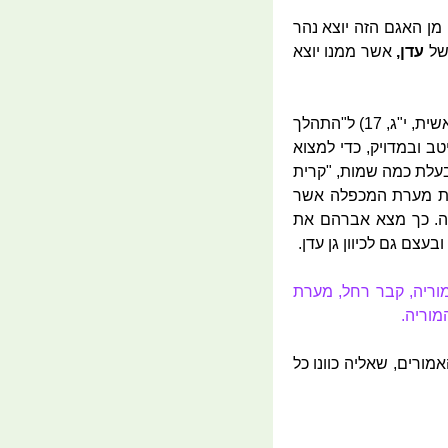
 מן האגם הזה יוצא נהר
 של
עדן,
אשר ממנו יוצא
אולי הרעיון של יעקב אבינו לבנות ולקנות לפי קווים וכיוונים, נולד ממה שלמד מאברהם, שהצטווה (בראשית, י"ג, 17) ל"התהלך
 ובמדויק, כדי למצוא
 בעלת כמה שמות, "קרית
 את מערת המכפלה אשר
וה. כך מצא אברהם את
עצם גם לכיוון גן עדן.
וריה, קבר רחל, מערת
המוריה.
ורים, שאליה כוונו כל