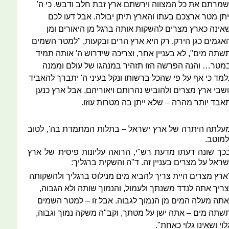
שמרתם את כל המצווה וירשתם ארץ זבת חלב ודבש. כי ה'
יתן מטר ארצכם בעתו והארץ תיתן יבולה. אבל דעו לכם
אינה כארץ מצרים להשקות אותה ברגל מן היאורים ומן
אגמים כגן הירק. רק היא ארץ הרים ובקעות, "למטר השמים
שתה מים", לא בעניין אחר, וצריכה שידרוש ה' אותה תמיד
מטר… והנה הפרשה הזו תזהיר במנהגו של עולם וממנה
למד כי אף על פי שהכל ברשותו ונקל בעיני ה' יתברך להאביד
ושבי ארץ מצרים ולהוביש נהרותם ויאוריהם, אבל ארץ כנען
אבד יותר מהרה – שלא ייתן בה מטרות עוזו.
עלתה היתרה של ארץ ישראל – בתלות המתמדת בה', לטוב
למוטב.
כך שונה דעתו מדעת רש"י, הרואה עליונות פיסית של ארץ
שראל על מצרים בעניין זה. ד"ה והשקית ברגליך:
ארץ מצרים היית צריך להביא מים מנילוס ברגליך ולהשקותה
צריך אתה לנדד משנתך ולעמול, והנמוך שותה ולא הגבוה,
אתה מעלה המים מן הנמוך לגבוה. אבל זו – למטר השמים
שתה מים – אתה ישן על מטתך, וקב"ה משקה נמוך וגבוה,
לוי ושאינו גלוי כאחת".