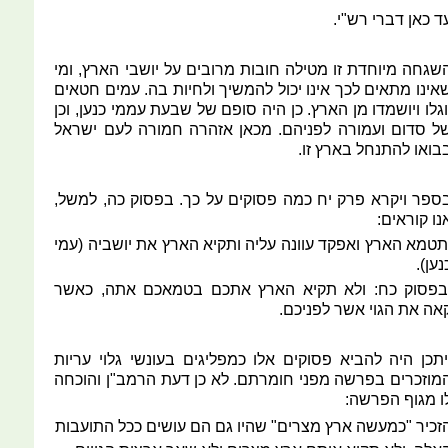
ד כאן דברי רש"י.
שגחה מיוחדת זו מטילה חובות מרובים על יושבי הארץ, ומי
אינו מתאים לכך אינו יכול להמשיך ולחיות בה. עמים חטאים
וגלו ויושמדו מן הארץ. כן היה סופם של שבעת עממי כנען, וכן
ל סדום ועמורה לפניהם. מכאן אזהרה חמורה לעם ישראל
בואו להתנחל בארץ זו.
ספר ויקרא פרק יח כמה פסוקים על כך. בפסוק כה, למשל,
נו קוראים:
תטמא הארץ ואפקד עוונה עליה ותקיא הארץ את יושביה (עמי
נען).
בפסוק כח: ולא תקיא הארץ אתכם בטמאכם אתה, כאשר
אה את הגוי אשר לפניכם.
יתכן היה להביא פסוקים אלו כמפליגים בעונשי גלוי עריות
מוזכרים בפרשה מפני חומרתם. לא כן דעת הרמב"ן והוכחה
ו מגוף הפרשה:
זכיר "כמעשה ארץ מצרים" שהיו גם הם עושים ככל התועבות