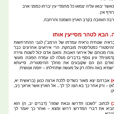
כאשר יבואו עליה יצמאו כל מחמדי עין יברחו כמפני אויב
רודף אין.
רבה העזובה בקרב הארץ השמנה והרחבה.
. הבא לטהר מסייעין אותו
ראיה שטחית נראית עמדתו של הרמב"ן לגבי ההתרחשות
היסטורי כפטליסטית מובהקת. הרי אירועים אחרונים כבר
גזרו מכוחם של אירועי האבות. והאם אדם יכול לשנות גזירה
דמונית? עיון נוסף בדברים מגלה לנו עמדה הפוכה: מעשי
אדם הם הם שקובעים את מהלך ההיסטוריה. סייעתא
שמיא באה וחלה רק על מעשה שתחילתו – יוזמה אנושית:
)
אברהם יצא מאור כשדים ללכת ארצה כנען (בראשית יא,
א) – ורק אחר כך בא הצו: לך לך... אל הארץ אשר אראך (יב,
).
)
לכתוב "לשכנו תדרשו ובאת שמה" (דברים יב, ה) הוא
ביא את דברי המדרש: דרוש ומצא – ואחר כך יאמר לך
נביא.