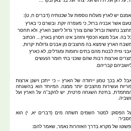
', על דגן ועל תירוש ועל יצהר ועל בני צאן ובקר…
אמנם יש לארץ מעלות נוספות על שכנותיה (דברים ח, ט):
טעם אשר אבניה ברזל, כי מעפרה יוקח. ובשרם כי בארץ
חצב נחושת וברזל שהם צורך גדול ליושב הארץ, ולא תחסר
ל בה. אבל מוצא הכסף והזהב אינו חסרון בארץ… הכתוב
שבח הארץ שימצא בה מחצבים מן אבנים גדולות יקרות,
בני גזית לבנות מהם בתים וחומות ומגדלים, לא כארץ
צרים וארצות רבות שהם שוכני בתי חומר הנעשים
יושביהם קבריהם.
בל לא בכך טמון ייחודה של הארץ – כי ייתכן וישנן ארצות
וריות ועשירות מחצבים יותר ממנה. המיוחד הוא בהשגחה
מתמדת, בחינת השגחה פרטית, יש להקב"ה על הארץ ועל
ושביה.
ל הפסוק: למטר השמים תשתה מים (דברים יא, י) הוא
סביר:
פשוטו של מקרא בדרך האזהרות נאמר, שאמר להם: