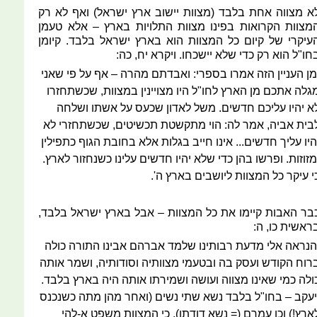
א מצווה אחת בלבד (מצוות יישוב ארץ ישראל) ואף לא רק
מצוות הקרואות בפינו מצוות התלויות בארץ – אלא טעמן
עיקרי של קיום כל המצוות הוא בארץ ישראל בלבד. קיומן
חו"ל הוא רק כדי שלא יישכחו. ויקרא יח, כה:
מן העניין הזה אמרו בספרי: ואבדתם מהרה – אף על פי שאני
גלה אתכם מן הארץ לחו"ל היו מצויינין במצוות, שכשתחזרו
א יהיו עליכם חדשים. משל לאדון שכעס על אשתו ושלחה
בית אביה, אמר לה: הוי מתקשטת תכשיטים, שכשתחזרי לא
היו עליך חדשים... אינו חייב בגלות אלא בחובת הגוף כתפילין
מזוזות. ופרשו בהן כדי שלא יהיו חדשים עלינו כשנחזור לארץ.
י עיקר כל המצוות ליושבים בארץ ה'.
בר האבות קיימו את כל המצוות – אבל בארץ ישראל בלבד,
ראשית כו, ה:
הנראה אלי מדעת רבותינו שלמד אברהם אבינו התורה כולה
רוח הקודש ועסק בה ובטעמי מצוותיה וסודותיה, ושמר אותה
ולה כמי שאינו מצווה ועושה ושמירתו אותה היה בארץ בלבד.
יעקב – בחו"ל בלבד נשא שתי נשים (ואחר מהן מתה כשנכנס
ארץ!) וכן עמרם (= נשא דודתו), כי המצוות משפט א-להי