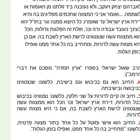
אברהם יצחק ויעקב, ולא נעזבנה ביד זולתנו מן האומות או
שממה. ...ואומר אני כי המצווה שחכמים מפליגים בה והיא
ירת ארץ ישראל עד שאמרו: כל היוצא ממנה וגר בחו"ל יהא
עינך כעובד עבודה זרה וכו', וזולת זה הפלגות גדולות, הכל
וא ממצוות עשה שנצטווינו לרשת הארץ לשבת בה. אם כן
יא מצוות עשה לדורות, ומתחייב בה כל אחד ממנו ואפילו
זמן הגלות.
רב שאול ישראלי בספרו "ארץ חמדה" מסכם את דברי
רמב"ן:
.
החיוב הוא גם בכיבוש וגם בישיבה, כלשונו: שנצטווינו
כיבושה ובישיבתה.
.
חיוב זה קיים לדורות על שני חלקיו, כלשונו: נצטווינו בכיבוש
כל הדורות, דירת ארץ ישראל וכו' הכל הוא ממצוות עשה
נצטווינו לרשת הארץ לשבת בה, אם כי היא מצוות עשה
דורות.
.
החיוב הוא אישי ומוטל על כל אחד בתור מצווה פרטית,
לשונו: "מתחייב בה כל אחד ממנו, ואפילו בזמן הגלות".