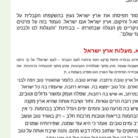
כתוב.
סוד תפיסתו את ארץ ישראל נעוץ בהשקפתו הקבלית על
א-ל והיקום, ארץ ישראל ועם ישראל. נעמוד בזה על פרטים
יקריים מן הנגלה שבתורתו – בבחינת "והנגלות לנו ולבנינו
ד עולם".
. מעלות ארץ ישראל
דוע נבחרה פיסת קרקע זאת וניתנה לעם הנבחר – לעם ישראל? על כך ניתנו
שובות שונות. מהן מתוך סגולותיה הטבעיות, ומהן מתוך תכונותיה הרוחניות. את
בחייה הפיסיים של הארץ הוא מפרט בשמות ג, ח:
ל ארץ טובה ורחבה. שהיא טובה, כלומר שהאוויר טוב ויפה לבני
אדם. וכל טוב יימצא בה. ושהיא רחבה, שיעמדו בה כל ישראל
שפלה ועמק ומשור גדולים וטובים,
מרחב, או שיש בה רחבות,
אין רובה הרים וגאיות. וחזר ושיבח אותה שהיא ארץ מקנה
יש בה מרעה טוב והמים יפים ויגדל החלב בבהמות. כי אין
בהמות בריאות וטובות מרבות חלב – רק באוויר טוב ועשב
ב ומים טובים. ואמר כי היא עוד שמנה, שפירותיה שמנים
מתוקים עד שתזוב כולה דבש מהם. והנה שיבח אותה על טוב