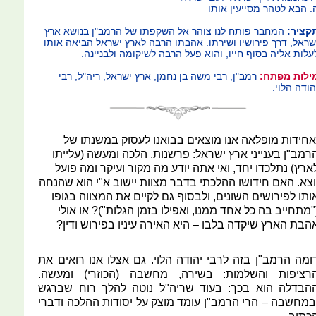
. הבא לטהר מסייעין אותו
קציר:
המחבר פותח לנו צוהר אל השקפתו של הרמב"ן בנושא ארץ
שראל, דרך פירושיו ושירתו. אהבתו הרבה לארץ ישראל הביאה אותו
עלות אליה בסוף חייו, והוא פעל הרבה לשיקומה ולבניינה.
ילות מפתח:
רמב"ן; רבי משה בן נחמן; ארץ ישראל; ריה"ל; רבי
הודה הלוי.
אחידות מופלאה אנו מוצאים בבואנו לעסוק במשנתו של
רמב"ן בענייני ארץ ישראל: פרשנות, הלכה ומעשה (עלייתו
ארץ) נתלכדו יחד, ואי אתה יודע מה מקור ועיקר ומה פועל
וצא. האם חידושו ההלכתי בדבר מצוות יישוב א"י הוא שהנחה
ותו לפירושים השונים, ולבסוף גם לקיים את המצווה בגופו
"מתחייב בה כל אחד ממנו, ואפילו בזמן הגלות")? או אולי
הבת הארץ שיקדה בלבו – היא האירה עיניו בפירוש ודין?
ומה הרמב"ן בזה לרבי יהודה הלוי. גם אצלו אנו רואים את
רציפות והשלמות: בשירה, מחשבה (הכוזרי) ומעשה.
הבדלה הוא בכך: בעוד שריה"ל נוטה להלך רוח שברגש
במחשבה – הרי הרמב"ן עומד מוצק על יסודות ההלכה ודברי