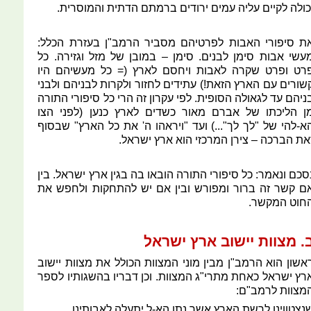
כולה לקיים עליה עמים ירודים ברמתם הדתית והמוסרית.
ת סיפורי האבות לפרטיהם מסביר הרמב"ן בעזרת הכלל:
עשי אבות סימן לבנים. סימן – במובן של מזל וגזירה. כל
רט ופרט שקרה לאבות ויחסם לארץ (= כל מעשיהם היו
שורים עם הארץ הזאת!) עתידים לחזור ולקרות לבניהם ולבני
ניהם עד לגאולה הסופית. לפי עקרון זה הרי כל סיפורי התורה
ן הליכתו של אברם מאור כשדים לארץ כנען (לפני הצו
א-להי של "לך לך"...) ועד "ויראהו ה' את כל הארץ" שבסוף
את הברכה – צירן המרכזי הוא ארץ ישראל.
סכם ונאמר: כל סיפורי התורה הובאו בה בגין ארץ ישראל. בין
ם קשר זה ברור ומפורש ובין אם יש להתחקות ולחפש את
חוט המקשר.
. מצוות יישוב ארץ ישראל
אשון הוא הרמב"ן מבין מוני המצוות הכולל את מצוות יישוב
רץ ישראל כאחת מתרי"ג המצוות. וכן דבריו בהשגותיו לספר
מצוות לרמב"ם:
נצטווינו לרשת הארץ אשר נתן הא-ל יתעלה לאבותינו