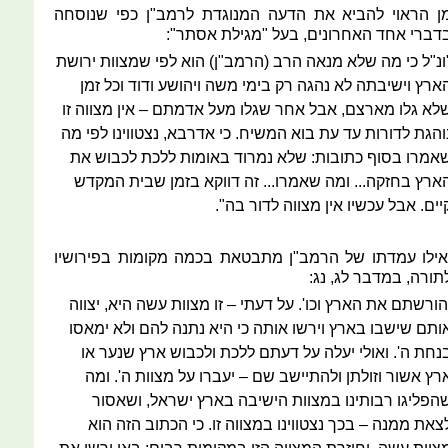
ן הראוי להביא את הדעה המנוגדת לרמב"ן כפי שנוסחה
דברי אחד האחרונים, בעל "מגילת אסתר":
ונ"ל כי מה שלא מנאה הרב (הרמב"ן) הוא לפי שמצוות ירושת
ארץ וישיבתה לא נהגה רק בימי משה ויהושע ודוד וכל זמן
לא גלו מארצם, אבל אחר שגלו מעל אדמתם – אין מצווה זו
והגת לדורות עד עת בוא המשיח. כי אדרבא, נצטווינו לפי מה
אמרו בסוף כתובות: שלא נמרוד באומות ללכת לכבוש את
ארץ בחזקה... ומה שאמרו... זה דווקא בזמן שבית המקדש
יים. אבל עכשיו אין מצווה לדור בה".
אילו עמדתו של הרמב"ן מתבטאת בכמה מקומות בפירושיו
תורה, במדבר לג, נג:
הורשתם את הארץ וכו'. על דעתי – זו מצוות עשה היא, יצווה
ותם שישבו בארץ וירשו אותה כי היא נתנה להם ולא ימאסו
נחת ה'. ואולי יעלה על דעתם ללכת ולכבוש ארץ שנער או
רץ אשור וזולתן ולהתיישב שם – יעברו על מצוות ה'. ומה
הפליגו רבותינו במצוות הישיבה בארץ ישראל, ושאסור
צאת ממנה – בכך נצטווינו במצווה זו. כי הכתוב הזה הוא