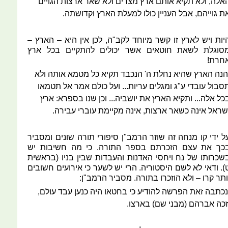
אלה, ולא תקיא אותם ארץ מצרים ולא שאר ארצות הגויים
ת גוייהם, אבל העניין כולו למעלת הארץ וקדושתה.
יות ויש לארץ זו קשר מיוחד לקב"ה, לכן אין היא – הארץ –
סוגלת לשאת חוטאים אשר יכולים להתקיים בכל ארץ
חרת!
הנה הארץ שהיא נחלת ה' הנכבד תקיא כל מטמא אותה ולא
סבול עובדי ע"ג ומגלים עריות... ועל כולם אמר אל תטמאו
כל אלה... ותקיא הארץ את יושביה... וכן שנו בספרא: ארץ
שראל אינה כשאר ארצות, אינה מקיימת עוברי עבירה.
ל ידי קו מנחה זה שוזר הרמב"ן סיפורי תורה שונים ומסביר
כך את עצם הזכרתם בספר התורה. כי מה חשיבות יש
שכרותו של נח ויחסי האדנות והעבדות שבין בניו (בראשית
). ודאי לא לשם היסטוריה. הרי יש לשער כי אירועים חשובים
ותר קרו – ולא הוזכרו בתורה. מסביר הרמב"ן:
נכתבה זאת הפרשה להודיע כי בחטאו היה כנען עבד עולם,
זכה אברהם (מבני שם) בארצו.