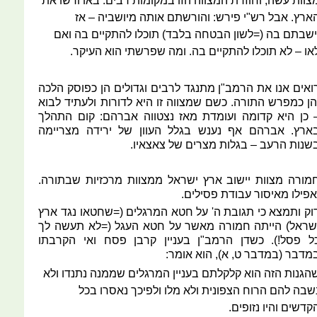
צוות עשה, וחוזרת המצווה הזו במקומות רבים: באו ורשו את
ארץ. אבל רש"י פירש: והורשתם אותה מיושביה – אז
ישבתם בה (=לשון הבטחה בלבד) תוכלו להתקיים בה ואם
או – לא תוכלו להתקיים בה. ומה שפרשתי הוא העיקר.
ואים אנו את הרמב"ן מתנגד לרבים וגדולים הן כפוסק הלכה
הן כמפרש התורה. כשם שמצווה זו היא לדורות ולעתיד לבוא
 כן היא קדומה ועומדת מאז נצטווה אברהם: קום התהלך
ארץ. אברהם אף נענש בגלל העוון של ירידה מצריימה
שנות הרעב – בגלות מצרים של צאצאיו.
מורה מצוות יישוב ארץ ישראל ממצוות מרכזיות שבתורה.
אפילו מאיסור עבודת פסילים.
וק ותמצא כי תגובת ה' על חטא המרגלים (=שחטאו נגד ארץ
שראל) הייתה חמורה מאשר על חטא העגל (=לא תעשה לך
ל פסל!). כשדן הרמב"ן בעניין קרבן פסח ואי הקרבתו
מדבר (במדבר ט, א), הוא אומר:
הגנות הזה הוא קלקלתם בעניין המרגלים שממנה נתנדו ולא
שבה להם הרוח הצפונית ולא מלו ולפיכך נאסרו בכל
קדשים והיו נזופים.