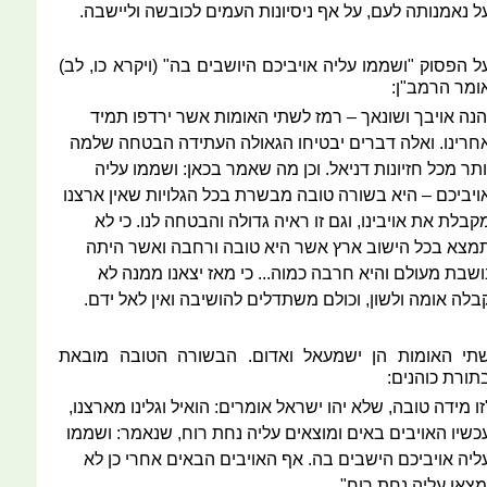
ל נאמנותה לעם, על אף ניסיונות העמים לכובשה וליישבה.
ל הפסוק "ושממו עליה אויביכם היושבים בה" (ויקרא כו, לב)
ומר הרמב"ן:
הנה אויבך ושונאך – רמז לשתי האומות אשר ירדפו תמיד
חרינו. ואלה דברים יבטיחו הגאולה העתידה הבטחה שלמה
ותר מכל חזיונות דניאל. וכן מה שאמר בכאן: ושממו עליה
ויביכם – היא בשורה טובה מבשרת בכל הגלויות שאין ארצנו
קבלת את אויבינו, וגם זו ראיה גדולה והבטחה לנו. כי לא
מצא בכל הישוב ארץ אשר היא טובה ורחבה ואשר היתה
ושבת מעולם והיא חרבה כמוה... כי מאז יצאנו ממנה לא
בלה אומה ולשון, וכולם משתדלים להושיבה ואין לאל ידם.
תי האומות הן ישמעאל ואדום. הבשורה הטובה מובאת
תורת כוהנים:
זו מידה טובה, שלא יהו ישראל אומרים: הואיל וגלינו מארצנו,
כשיו האויבים באים ומוצאים עליה נחת רוח, שנאמר: ושממו
ליה אויביכם הישבים בה. אף האויבים הבאים אחרי כן לא
מצאו עליה נחת רוח".