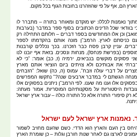
ארץ הם, אף על פי שהוזהרנו בחובות הגוף בכל מקום.
תוך נאמנות לכללו: יש מוקדם ומאוחר בתורה – מתברר לו
י בוודאי שכל הדינים הכתובים בסוף ספר במדבר (בערבות
ואב) וכן אלו המחודשים בספר דברים – חלותם התחילה רק
ם כניסתם לארץ. הרמב"ן מונה אותם בהקדמתו לספר
ברים. עניין קרבן פסח כבר הזכרנו. בכך נכללים קורבנות
וספים (בפרשת פנחס!), מנחות ונסכים. בזאת אף יובנו לנו
ני פסוקים מוקשים בנביאים, ירמיה (ז, כב) אומר: "כי לא
ברתי את אבותיכם ולא צויתים ביום הוציאי אותם מארץ
צרים על דברי עולה וזבח". עמוס (ה, כה) שואל: "הזבחים
מנחה הגשתם לי במדבר ארבעים שנה?" נתקשו המפרשים
פסוקים אלו וענו מה שענו. לפי הרמב"ן ניתנים בפסוקים אלו
ובדות היסטוריות על מסקנותיהם המוסריות. אמור מעתה:
א רק סיפורי התורה אלא כל התורה כולה – עבור ארץ ישראל
יתנה.
. נאמנות ארץ ישראל לעם ישראל
יחס בין העם והארץ הוא הדדי. כשם שהעם מחויב לשמור
מונים לארצו גם לאחר שנות חורבן וגלות – כן שומרת הארץ