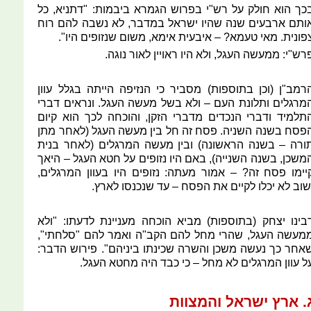
כך הוא חולק על רש"י בפרוש הגמרא ביבמות: "דתניא, כל
ותם ארבעים שנה שהיו ישראל במדבר, לא נשבה להם רוח
פונית. מאי טעמא? – איבעית אימא, משום שנזופים היו".
רש"י: ממעשה העגל, ולא היו ראויין לאור נוגה.
רמב"ן (וכן בתוספות) מסביר כי הנזיפה הייתה בגלל עוון
מרגלים ותלונת העם – ולא בשל מעשה העגל. ונראים דברי
תלמיד ודברי הנכדים מדברי הזקן, והוכחה לכך הוא קיום
פסח בשנה השניה. פסח זה חל בין מעשה העגל (לאחר מתן
ורה – בשנה הראשונה) ובין מעשה המרגלים (לאחר בנית
משכן, בשנה השנייה), באם היו נזופים על חטא העגל – היאך
יימו פסח זה? – אמור מעתה: נזופים היו בעוון המרגלים,
שוב לא יכלו לקיים את הפסח – עד שנכנסו לארץ.
בינו יצחק (בתוספות) מביא הוכחה מעניינת לדעתו: "ולא
מעשה העגל, שהרי מחל להם הקב"ה ואמר להם "סלחתי",
אחר כך נעשה משכן והשרה שכינתו ביניהם". פירוש הדבר:
ל עוון המרגלים לא מחל – כי כבד היה מחטא העגל.
. ארץ ישראל והמצוות