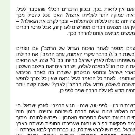
אם אין לראות בכך, ובכוון הדברים הכללי שהוסבר לעיל,
איה עמוקה יותר לעלייתו ארצה? האם נוכל להסיק מכך
הייתה כוונתו לעלות ולהתעלות – ובכך לקרב את הגאולה? –
ין אנו מוצאים דברים מפורשים לעניין זה, אבל פרטי דברים
מעשים מביאים אותנו להרהר בכך.
נים מספר לאחר הויכוח הגדול של הרמב"ן עם נוצרים
בשנת ה כ"ג) בדבר עיקרי האמונה, עוזב הרמב"ן את קהילתו
ומשפחתו ועולה לארץ ישראל בהיותו כבן 70 שנה. יש הרואים
ת הויכוח הנ"ל כסיבה לעליה, ויש הרואים זאת בייצוב השלטון
ארץ ישראל ובתנאי הביטחון ששררו בה לאחר הכיבוש
עותומני. לאחר כל הנאמר לעיל נראה שאין כל צורך לחפש
שובה לשאלה, מדוע עלה הרמב"ן לארץ? שאלה קשה יותר
היה מדוע לא עלה הרבה שנים לפני כן.
בשנת ה' כ"ו – לפני 700 שנה – הגיע הרמב"ן לארץ ישראל, חי
ה כשלוש שנים ועשה הרבה לשיקומה ובניינה. בזמן הזה
יים גם את מפעלו הספרותי האחרון – פירושו לתורה. מתוך
מה פסקאות בפירוש נראה שעריכתו הסופית נעשתה בארץ
שראל. בפירושו לבראשית לה, טז: כברת דרך לבוא אפרתה –