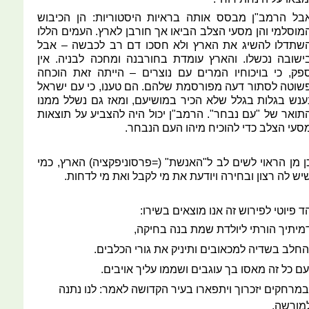
בל הרמב"ן מבסס אותה בראיות היסטוריות: הן הכיבוש
מוסלמי והן מסעי הצלב הביאו אך חורבן לארץ. העמים הללו
שתדלו להשיג את הארץ ולא חסכו דם רב לכבשה – אבל
ישובה נכשלו. והארץ עומדת בחורבנה ומחכה לבניה. אין
פק, כי בויכוחיו המרים עם נוצרים – הייתה זאת הוכחה
שוטה לסתור דעה מפורסמת שלהם. הם טענו, כי עם ישראל
ענש בגלות בגלל שלא הכיר במושיעם, ומאז גם נשלל ממנו
תואר של "עם נבחר". הרמב"ן יכול היה להצביע על תוצאות
סעי הצלב כדי להוכיח מיהו העם הנבחר.
ן מן הראוי לשים לב ל"האנשת" (=פרסוניפקציה) הארץ, כמי
יש לה רצון ובחירה ויודעת את מי לקבל ואת מי לדחות.
ד פיוטי לפירוש זה אנו מוצאים בשירו:
מיתיך הורתי ליולדת שמת בנה בחיקה,
החלב בשדיה למכאובים ותיניק את גורי הכלבים.
עם כל זה מאסו בך עוגבים ושממו עליך אויבים.
במרחקים יזכרוך ויתפארו בעיר הקדושה לאמר: לנו נתנה
מורשה.