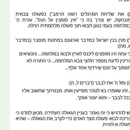
)
את שליחת המרגלים רואה הרמב"ן כפעולה צבאית
ובהקת, יש צורך בה כי "אין סומכין על הנס". עזרת ה'
מלחמה בעמי כנען תבוא תוך פעולה מלחמתית רגילה.
)
מנין בנין ישראל במדבר וארגונם במחנות מוסבר (במדבר
, מה):
י עתה היו מוזמנים ליכנס לארץ ולבוא במלחמה... והנשיאים
ריכין לדעת מספר חלוצי צבא המלחמה... כי התורה לא
סמוך על הנס שירדוף אחד אלף...
) ומל ה' את לבבך (דברים ל, ה):
..זהו שאמרו בא לטהר מסייעין אותו. מבטיחך שתשוב אליו
כל לבבך – והוא יעזור אותך.
ש להדגיש כי זה נאמר בעניין הגאולה העתידה. מכאן למדנו כי
ריכה לבוא פעולה מצד האדם כדי לקרב את הגאולה – שהיא
עולה א-לוהית.