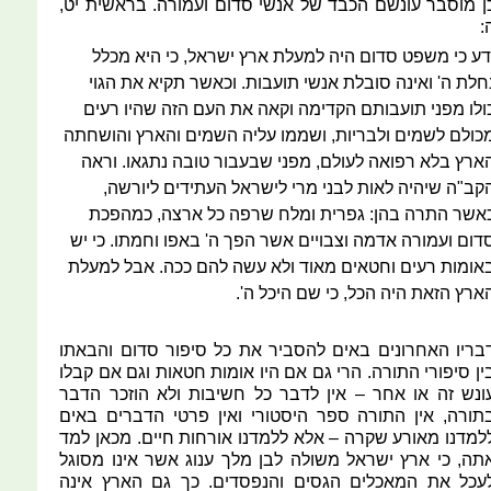
ן מוסבר עונשם הכבד של אנשי סדום ועמורה. בראשית יט,
:
דע כי משפט סדום היה למעלת ארץ ישראל, כי היא מכלל
חלת ה' ואינה סובלת אנשי תועבות. וכאשר תקיא את הגוי
ולו מפני תועבותם הקדימה וקאה את העם הזה שהיו רעים
כולם לשמים ולבריות, ושממו עליה השמים והארץ והושחתה
ארץ בלא רפואה לעולם, מפני שבעבור טובה נתגאו. וראה
קב"ה שיהיה לאות לבני מרי לישראל העתידים ליורשה,
אשר התרה בהן: גפרית ומלח שרפה כל ארצה, כמהפכת
דום ועמורה אדמה וצבויים אשר הפך ה' באפו וחמתו. כי יש
אומות רעים וחטאים מאוד ולא עשה להם ככה. אבל למעלת
ארץ הזאת היה הכל, כי שם היכל ה'.
בריו האחרונים באים להסביר את כל סיפור סדום והבאתו
ין סיפורי התורה. הרי גם אם היו אומות חטאות וגם אם קבלו
ונש זה או אחר – אין לדבר כל חשיבות ולא הוזכר הדבר
תורה, אין התורה ספר היסטורי ואין פרטי הדברים באים
למדנו מאורע שקרה – אלא ללמדנו אורחות חיים. מכאן למד
תה, כי ארץ ישראל משולה לבן מלך ענוג אשר אינו מסוגל
עכל את המאכלים הגסים והנפסדים. כך גם הארץ אינה