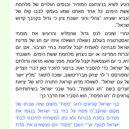
הגיע לשיא בניצחוננו המזהיר ובנסים הגלויים של מלחמת
שת הימים. כל אחד מאתנו שמע בעמקי לבבו קולו של
נביא ישעיהו: "צהלי ורוני יושבת ציון כי גדול בקרבך קדוש
שראל".
חרי שזכינו לנס גדול שהפליא והרעיש את מומחי
אסטרטגיה בעולם, נשאלה השאלה איזה יום חג של מדינת
שראל מבחינה לאומית יקבל עליונות בחיי הציבור, אם יום
כרזת המדינה או יום ניצחון מלחמת ששת הימים. תשובתי
יא, כי יום העצמאות יקבל עליונות, מפני שהוא מראה גדולתם
ל ישראל. כדי להסביר זאת, ברצוני להזכיר כאן דברי הצדיק
מפורסם ר' לוי יצחק מברדיטשוב, שזכה לתואר "מליץ יושר
ל עם ישראל". לשאלה מדוע קוראת התורה לחג של יציאת
צרים בשם "חג המצות", בעוד שבני ישראל בשיחותיהם
וראים לו "חג הפסח", הוא הסביר את הדבר כך:
בני ישראל קוראים לחג "פסח" משום שזה שבחו של
מקום שהקב"ה פסח על בתי בני ישראל בנגפו את
מצרים במכת בכורות ולא נתן למשחית להיכנס לבתי
ישראל לנגוף, וע"י השם "פסח" הם מנשאים את מדת