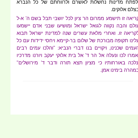
לפתח מדינות נחשלות לאשרם ולרווחתם של כל הנברא
צלם אלוקים.
ריאה זו תישמע ממרום הר ציון לכל יושבי תבל בשם ה' א-ל
ולם והבה נקווה לגואל ישראל ומושיעו שבני אדם יישמעו
קריאה זו. ואחרי מלאת עשרים שנה למדינת ישראל תבוא
לינו תקופה מבורכת של שלום בר-קיימא ויחסי ידידות עם כל
עמים שכנינו, ויקויים בנו דברי הנביא: "והלכו עמים רבים
אמרו לכו ונעלה אל הר ד' אל בית אלוקי יעקב ויורנו מדרכיו
נלכה באורחותיו כי מציון תצא תורה ודבר ד' מירושלים"
מהרה בימינו אמן.