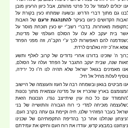
נו יכולים לעמוד על כל פרטי מהותם, אבל כיוון הרעיון מובן
בנו גם מתוך דברי הדרש. ובשעה שמתחו כעין בקורת על
אבות הקדושים כיוונו בעיקר
להתנהגות זרעם
של האבות
תקופות מאוחרות. בדברי רשב"י יש כעין תוכחת מוסר על
שר בית יעקב לא עלו על הסולם העולמי של מדינות,
שנזדמנה להם האפשרות לכך ע"י הקב"ה, וזה מפני הפחד
מא אח"כ יהיו נאלצים לרדת.
רוך ה' שזכינו בדורנו אחרי נדודים של קרוב לאלף ותשע
אות שנה, שבית יעקב התגבר על הפחד ועלה על הסולם,
אנו מאמינים בגואל ישראל שלא תהיה לנו ח"ו כל ירידה,
נוסיף לעלות מחיל אל חיל.
נו מביטים בגאון ובשמחה רבה על העוז והעוצמה של היישוב
מצומצם בארץ שהכריז אז על מדינה עצמאית מתוך נכונות
התמודד עם כל כוח עוין שיתייצב נגדו. הנכונות הזאת
שלעצמה מוכיחה למדי כי רוח הגבורה והתושייה של בני
שראל בעבר המזהיר שלנו, חיה וקיימת גם עתה בקרב העם.
ניצחון שנחלנו אחר כך בהדיפת התקפותיהם של שכנינו
ניצחוננו במבצע קדש, עודדו את רוח העם וחיזקו את עמידתם