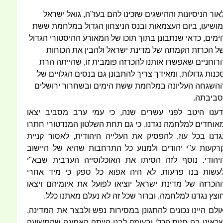
אור הניסיונות וההישגים שזכינו להם בעז"ה, גואל ישראל
מושיעו, ביום העצמאות ובנס הניצחון הגדול במלחמת ששת
ימים, כדאי שנתבונן בתוך תוכו של המאורע ההיסטורי הגדול
ל הכרזת הקמתה של מדינת ישראל ולהבין את הכוחות
רוחניים שאפשרו אותנו להכרזה פומבית זו, שהייתה הרת
כנות גדולות, ומאידך צריך להתבונן גם בנסים הגלויים של
השגחה העליונה במלחמת ששת הימים ובשחרור ירושלים
סביבתה.
דענו היטב לפני עשרים שנה, כי עמי ערב מסביב יצאו
אוחדים למלחמה נגדנו. כי גם תחת השלטון המנדטורי חתרו
גדנו בכל עוז, להפסיק את העלייה היהודית, לאסור קניית
רקעות ע"י יהודים ולמנוע כל התרחבות שהיא של היישוב
יהודי. נוסף לזה הסיתו את האוכלוסייה הערבית שבא"י
עשות בנו פרעות. לא היה אפוא כל ספק כי מיד אחרי
הכרזה של מדינת ישראל יוציאו לפועל את איומיהם ויצאו
וצץ נגדנו למלחמה, וברור שכל זה לא נעלם מאתנו כלל.
ולם היינו נכונים להתגונן במסירות נפש ולבצר את המדינה,
ראינו בה חזות הכל; ובעומק לבנו הייתה האמונה שהתשועה