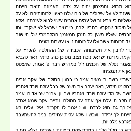
וא תבוא. והניצחון יהיה על צדנו. האמונה הזאת הייתה
שענת לא על שיקולים של כוח שלנו כאיזון לכוחותיהם ולא על
שליות כי צבא זר של עמים אחרים עשוי לבוא לעזרתנו, אלא
ל היסוד שנקבע בחביון לבנו, כי "נצח ישראל לא ישקר". זהו
בסיס שעליו נשען כל הזמן המאמץ המלחמתי של היישוב
גד הכוחות אשר עלו על כוחותינו אז עשרות מונים.
די להבין את חשיבותה הכבירה של ההחלטה להכריז על
קמת מדינת ישראל נוכח מצב מסוכן כזה, כדאי וראוי להביא
אמר נפלא של חכמינו ז"ל במדרש רבה פ' אמור, שאצטט
אן את תמציתו:
שב"י בשם ר' מאיר אמר כי בחזון הסולם של יעקב אבינו
חלומו הידוע, ראה יעקב את השר של בבל עולה ויורד ואחריו
שר של מדי עולה ויורד, ואחריו שר יון ואח"כ שר אדום. אמר
ו הקב"ה: עלה אף אתה על הסולם. נתייר יעקב שמא אח"כ
צטרך גם הוא לרדת. וע"ז אמר לו הקב"ה: אילו עלית לא
ייתה לך ירידה, ועכשיו שלא עלית עתידים בניך להשתעבד
ארבע מלכויות.
דוע כי חז"ל הליטו במדרשיהם רעיונות נשגבים, שלא תמיד