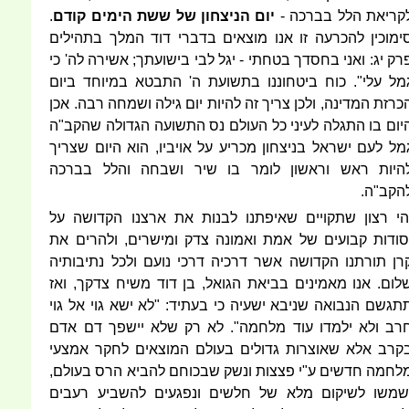
קריאת הלל בברכה -
יום הניצחון של ששת הימים
קודם
.
ימוכין להכרעה זו אנו מוצאים בדברי דוד המלך בתהילים
רק יג: ואני בחסדך בטחתי - יגל לבי בישועתך; אשירה לה' כי
מל עלי". כוח ביטחוננו בתשועת ה' התבטא במיוחד ביום
כרזת המדינה, ולכן צריך זה להיות יום גילה ושמחה רבה. אכן
יום בו התגלה לעיני כל העולם נס התשועה הגדולה שהקב"ה
מל לעם ישראל בניצחון מכריע על אויביו, הוא היום שצריך
היות ראש וראשון לומר בו שיר ושבחה והלל בברכה
הקב"ה.
הי רצון שתקויים שאיפתנו לבנות את ארצנו הקדושה על
סודות קבועים של אמת ואמונה צדק ומישרים, ולהרים את
רן תורתנו הקדושה אשר דרכיה דרכי נועם ולכל נתיבותיה
לום. אנו מאמינים בביאת הגואל, בן דוד משיח צדקך, ואז
תגשם הנבואה שניבא ישעיה כי בעתיד: "לא ישא גוי אל גוי
רב ולא ילמדו עוד מלחמה". לא רק שלא יישפך דם אדם
קרב אלא שאוצרות גדולים בעולם המוצאים לחקר אמצעי
לחמה חדשים ע"י פצצות ונשק שבכוחם להביא הרס בעולם,
שמשו לשיקום מלא של חלשים ונפגעים להשביע רעבים