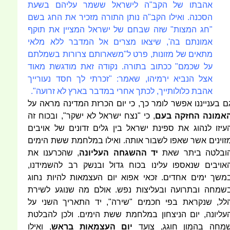
אהבתו של הקב"ה לישראל ששמר עליהם בשעת
הסכנה. ואילו הקב"ה נותן התורה מזכיר את החג בשם
"חג המצות" שזה שבחם של ישראל המציין את תוקף
אמונתם בה', שיצאו מצרים אל המדבר ללא מלאי
מתאים של מזונות, פרט ל"משארותם צרורות בשמלתם
על שכמם" ככתוב בתורה. נקודה זאת מודגשת מאוד
אצל הנביא ירמיהו, שאמר: "זכרתי לך חסד נעורייך
אהבת כלולותייך, לכתך אחרי במדבר בארץ לא זרועה".
ם בענייננו אפשר לומר כך, כי יום הכרזת המדינה מראה על
אמונה החזקה ב
עם
, כי "נצח ישראל לא ישקר", ובכוח זה
עיזו לנהוג את ספינת ישראל בין גלים זדונים של אויבים
זוינים אשר שאפו לשבור אותה. ואילו במלחמת ששת הימים
ובלטה ביתר שאת
יד ההשגחה העליונה
, שהכרענו את
אויבים שנאספו עלינו בכוח גדול ובנשק רב להשמידנו,
משך ימים אחדים. זכאי אפוא יום העצמאות להיות נחוג
שמחה ובתרועה ובעליצות נפש. אולם מה שנוגע לשירת
לל, שנקראת בפי חכמים "שירה", יד התאריך השני על
עליונה, יום הניצחון במלחמת ששת הימים. ולכן להבלטת
מחה בהמון חוגג, צועד
יום העצמאות בראש
, ואילו