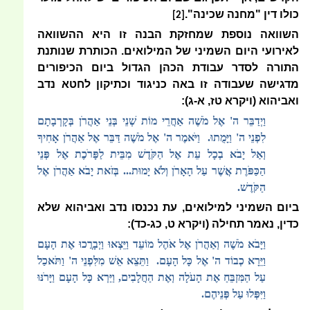
כולו דין "מחנה שכינה".
[2]
השוואה נוספת שמחזקת הבנה זו היא ההשוואה
לאירועי היום השמיני של המילואים. הכותרת שנותנת
התורה לסדר עבודת הכהן הגדול ביום הכיפורים
מדגישה שעבודה זו באה כניגוד וכתיקון לחטא נדב
ואביהוא (ויקרא טז, א-ג):
וַיְדַבֵּר ה' אֶל מֹשֶׁה אַחֲרֵי מוֹת שְׁנֵי בְּנֵי אַהֲרֹן בְּקָרְבָתָם
לִפְנֵי ה' וַיָּמֻתוּ. וַיֹּאמֶר ה' אֶל מֹשֶׁה דַּבֵּר אֶל אַהֲרֹן אָחִיךָ
וְאַל יָבֹא בְכָל עֵת אֶל הַקֹּדֶשׁ מִבֵּית לַפָּרֹכֶת אֶל פְּנֵי
הַכַּפֹּרֶת אֲשֶׁר עַל הָאָרֹן וְלֹא יָמוּת... בְּזֹאת יָבֹא אַהֲרֹן אֶל
הַקֹּדֶשׁ.
ביום השמיני למילואים, עת נכנסו נדב ואביהוא שלא
כדין, נאמר תחילה (ויקרא ט, כג-כד):
וַיָּבֹא מֹשֶׁה וְאַהֲרֹן אֶל אֹהֶל מוֹעֵד וַיֵּצְאוּ וַיְבָרֲכוּ אֶת הָעָם
וַיֵּרָא כְבוֹד ה' אֶל כָּל הָעָם. וַתֵּצֵא אֵשׁ מִלִּפְנֵי ה' וַתֹּאכַל
עַל הַמִּזְבֵּחַ אֶת הָעֹלָה וְאֶת הַחֲלָבִים, וַיַּרְא כָּל הָעָם וַיָּרֹנּוּ
וַיִּפְּלוּ עַל פְּנֵיהֶם.