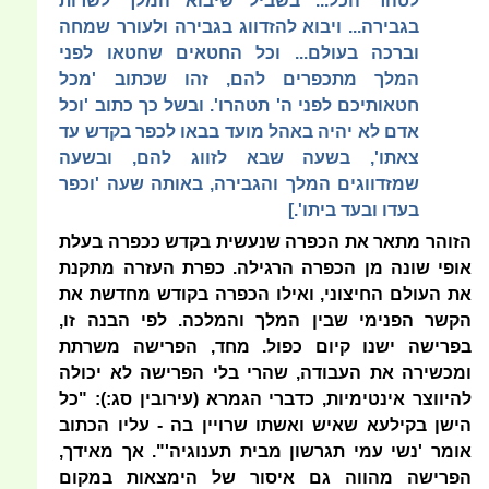
לטהר הכל... בשביל שיבוא המלך לשרות
בגבירה... ויבוא להזדווג בגבירה ולעורר שמחה
וברכה בעולם... וכל החטאים שחטאו לפני
המלך מתכפרים להם, זהו שכתוב 'מכל
חטאותיכם לפני ה' תטהרו'. ובשל כך כתוב 'וכל
אדם לא יהיה באהל מועד בבאו לכפר בקדש עד
צאתו', בשעה שבא לזווג להם, ובשעה
שמזדווגים המלך והגבירה, באותה שעה 'וכפר
בעדו ובעד ביתו'.]
הזוהר מתאר את הכפרה שנעשית בקדש ככפרה בעלת
אופי שונה מן הכפרה הרגילה. כפרת העזרה מתקנת
את העולם החיצוני, ואילו הכפרה בקודש מחדשת את
הקשר הפנימי שבין המלך והמלכה. לפי הבנה זו,
בפרישה ישנו קיום כפול. מחד, הפרישה משרתת
ומכשירה את העבודה, שהרי בלי הפרישה לא יכולה
להיווצר אינטימיות, כדברי הגמרא (עירובין סג:): "כל
הישן בקילעא שאיש ואשתו שרויין בה - עליו הכתוב
אומר 'נשי עמי תגרשון מבית תענוגיה'". אך מאידך,
הפרישה מהווה גם איסור של הימצאות במקום