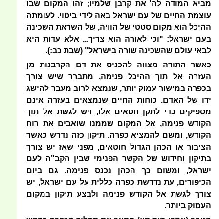
מביא המודה לה' את קרבן שלמיו; זהו המקום שבו
עוצמת החיים של עם ישראל באה לידי ביטוי. לעומתה
ההיכל הוא מקום סטטי של הוויה, של השראת השכינה
בעם ישראל: "וכי לאורה הוא צריך... אלא עדות היא
לבאי עולם שהשכינה שורה בישראל" (שבת כב:).
כאשר התורה מצווה להכניס את דם הקרבנות מן
העזרה אל תוך ההיכל פנימה, מתברר שיש צורך
בכפרה במישור עמוק יותר, שנמצא לרוב מעבר להישג
ידו של האדם. כוחות החיים שנמצאים בעזרה אינם
מספיקים כדי לתקן חטאים אלו, ויש לגשת אל תוך
הקודש פנימה, אל המקום שממנו שואבים את רוח
הקודש, ומשם להמציא כפרה. תיקון כזה נדרש כאשר
הציבור או הכהן הגדול חוטאים, מפני שאז יש צורך
בתיקון וחידוש של הקשר הפנימי שבין הקב"ה לעם
ישראל, ומשום כך הכהן נכנס פנימה. גם ביום
הכיפורים, עת נדרשת כפרה כללית על עם ישראל, יש
צורך לגשת אל הקודש פנימה ולבצע תיקון במקום
העמוק ביותר.