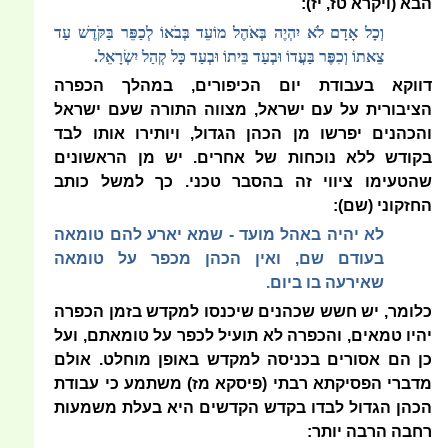
הבא (ויקרא טז, יז):
וְכָל אָדָם לֹא יִהְיֶה בְּאֹהֶל מוֹעֵד בְּבֹאוֹ לְכַפֵּר בַּקֹּדֶשׁ עַד
צֵאתוֹ וְכִפֶּר בַּעֲדוֹ וּבְעַד בֵּיתוֹ וּבְעַד כָּל קְהַל יִשְׂרָאֵל.
דווקא בעבודת יום הכיפורים, במהלך הכפרה
הציבורית על עם ישראל, מצווה התורה שעם ישראל
והכהנים יפרשו מן הכהן הגדול, ויותירו אותו לבד
בקודש ללא נוכחות של אחרים. יש מן הראשונים
שהטעימו ציווי זה בהסבר טכני. כך למשל כותב
החזקוני (שם):
לא יהיה באהל מועד - שמא יארע להם טומאה
בעודם שם, ואין הכהן מכפר על טומאה
שאירעה בו ביום.
כלומר, יש חשש שכהנים שיכנסו למקדש בזמן הכפרה
יהיו טמאים, והכפרה לא תועיל לכפר על טומאתם, ועל
כן הם אסורים בכניסה למקדש באופן מוחלט. אולם
מדברי הפסיקתא רבתי (פיסקא מז) משתמע כי עבודת
הכהן הגדול לבדו בקדש הקדשים היא בעלת משמעות
רחבה הרבה יותר: