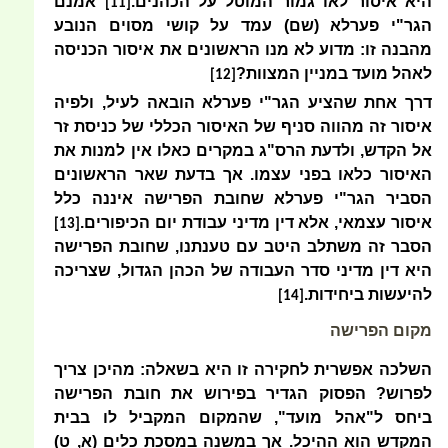
היא איסור לאו גמור המוטל על הכהנים.
אמנם
[11]
הגר"י פערלא (שם) עמד על קושי מסוים הנובע
מהבנה זו: מדוע לא מנו הראשונים את איסור הכניסה
לאהל מועד במניין המצוות?
[12]
דרך אחת שהציע הגר"י פערלא הובאה לעיל, ולפיה
איסור זה מהווה סניף של האיסור הכללי של כניסת זר
אל הקדש, ולדעת הרס"ג במקרים כאלו אין למנות את
האיסור כלאו בפני עצמו. אך בדעת שאר הראשונים
הסביר הגר"י פערלא שחובת הפרישה איננה כלל
איסור עצמאי, אלא דין מדיני עבודת יום הכיפורים.
[13]
הסבר זה משתלב היטב עם טענתנו, שחובת הפרישה
היא דין מדיני סדר העבודה של הכהן הגדול, שצריכה
להיעשות ביחידות.
[14]
מקום הפרישה
השלכה אפשרית לחקירה זו היא בשאלה: מהיכן צריך
לפרוש? הפסוק הגדיר בפירוש את חובת הפרישה
ביחס ל"אהל מועד", שהמקום המקביל לו בבית
המקדש הוא ההיכל. אך במשנה במסכת כלים (א, ט)