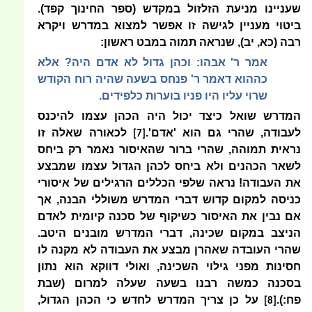
שעניינו מניעת הזלזול במקדש (ספר החינוך קפד).
ביטוי מעניין לגישה זו אפשר למצוא במדרש ויקרא
רבה (כא, יב), שנראה תמוה במבט ראשון:
אמר ר' אבהו: וכהן גדול לא אדם היה? אלא
כההוא דאמר ר' פנחס בשעה שהיה רוח הקודש
שרוי עליו היו פניו בוערות כלפידים.
המדרש שואל כיצד יכול היה הכהן עצמו להיכנס
לעבודה, שהרי גם הוא 'אדם'.
לכאורה שאלה זו
[7]
נראית תמוהה, שהרי ברור שהאיסור נאמר רק ביחס
לשאר הכהנים ולא ביחס לכהן הגדול עצמו שמבצע
את העבודה! נראה שלפי הכללים הרגילים של איסורי
כניסה למקום קדוש דברי המדרש משוללי הבנה, אך
אם נבין את האיסור כשיקוף של סכנה קיומית לאדם
הניצב במקום שכינה, דברי המדרש מובנים היטב.
שהרי העובדה שאהרן מבצע את העבודה לא מקנה לו
חסינות מפני גילוי השכינה, ואולי דווקא הוא נתון
בסכנה כמשה רבנו בשעה שעלה למרום (שבת
פח:).
על כן צריך המדרש לחדש כי הכהן הגדול,
[8]