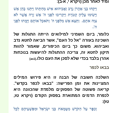
ומיד לאחר מכן (ויקרא י, א-ב):
וַיִּקְחוּ בְנֵי אַהֲרֹן נָדָב וַאֲבִיהוּא אִישׁ מַחְתָּתוֹ וַיִּתְּנוּ בָהֵן אֵשׁ
וַיָּשִׂימוּ עָלֶיהָ קְטֹרֶת וַיַּקְרִיבוּ לִפְנֵי ה' אֵשׁ זָרָה אֲשֶׁר לֹא
צִוָּה אֹתָם. וַתֵּצֵא אֵשׁ מִלִּפְנֵי ה' וַתֹּאכַל אוֹתָם וַיָּמֻתוּ לִפְנֵי
ה'.
כלומר, ביום השמיני למילואים הייתה התגלות של
השכינה בעזרה "אל כל העם", אשר הביאה לחטא נדב
ואביהוא. משום כך ביום הכיפורים, שאמור להוות
תיקון לחטא זה, צריכה ההתגלות להיעשות בנוכחות
אהרן בלבד בכדי שלא לסכן את העם כולו.
[as1]
בבאו לכפר
השלכה חשובה של הבנה זו היא פירוש המילים
המציינות את זמן הפרישה: "בבאו לכפר בקדש".
קריאה פשוטה של הפסוקים מלמדת שהכוונה היא
לכפרת הדמים המתוארת בפסוק הקודם (ויקרא טז,
טז):
וְכִפֶּר עַל הַקֹּדֶשׁ מִטֻּמְאֹת בְּנֵי יִשְׂרָאֵל וּמִפִּשְׁעֵיהֶם לְכָל