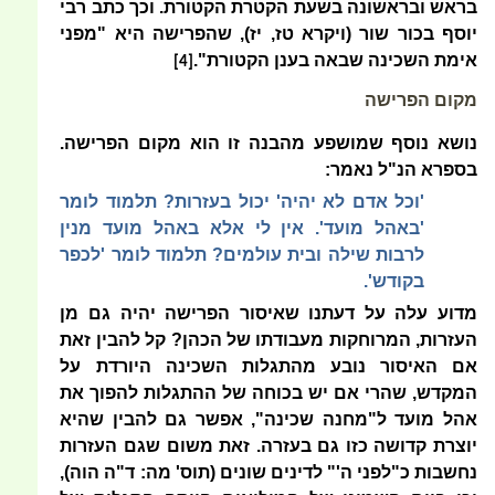
בראש ובראשונה בשעת הקטרת הקטורת. וכך כתב רבי
יוסף בכור שור (ויקרא טז, יז), שהפרישה היא "מפני
אימת השכינה שבאה בענן הקטורת".
[4]
מקום הפרישה
נושא נוסף שמושפע מהבנה זו הוא מקום הפרישה.
בספרא הנ"ל נאמר:
'וכל אדם לא יהיה' יכול בעזרות? תלמוד לומר
'באהל מועד'. אין לי אלא באהל מועד מנין
לרבות שילה ובית עולמים? תלמוד לומר 'לכפר
בקודש'.
מדוע עלה על דעתנו שאיסור הפרישה יהיה גם מן
העזרות, המרוחקות מעבודתו של הכהן? קל להבין זאת
אם האיסור נובע מהתגלות השכינה היורדת על
המקדש, שהרי אם יש בכוחה של ההתגלות להפוך את
אהל מועד ל"מחנה שכינה", אפשר גם להבין שהיא
יוצרת קדושה כזו גם בעזרה. זאת משום שגם העזרות
נחשבות כ"לפני ה'" לדינים שונים (תוס' מה: ד"ה הוה),