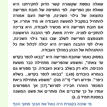
שאלה נוספת שקשורה קשר הדוק לחקירתנו היא
שאלת זמן הפרישה. לפי התפיסה של חובת הפרישה
כתוצאה של גילוי השכינה, פרישת העם אמורה
להתחיל במקביל למעשה העבודה או מיד אחריו. אך
אם חובת הפרישה היא מכשיר לעבודה, היא צריכה
להתקיים לפניה. יתירה מזאת, לפי ההבנה הראשונה
תצטמצם הפרישה לשלב שבו נוצר גילוי השכינה,
ואילו לפי ההבנה השנייה היא יכולה לכלול את כל
ההתנהלות של הכהן במהלך העבודה.
בפסוק נאמר שחובת הפרישה היא "בבאו לכפר בקדש
עד צאתו", ומשמע שהפרישה מתחילה כבר משעת
הכניסה, ולא רק בשלב ביצוע העבודה. כך מפורש גם
בגמרא בזבחים (פג.): "בבואו לכפר בקדש... בשלא
כיפר". ופירש רש"י (ד"ה מה): "משמע מתחילת ביאת
המכפר הוזהרו חביריו לפרוש".
אך המפרשים
[17]
עמדו על כך שדברים אלו סותרים את פשט המשנה
במסכת תמיד (ו, ג):
מי שזכה בקטרת היה נוטל את הבזך מתוך הכף