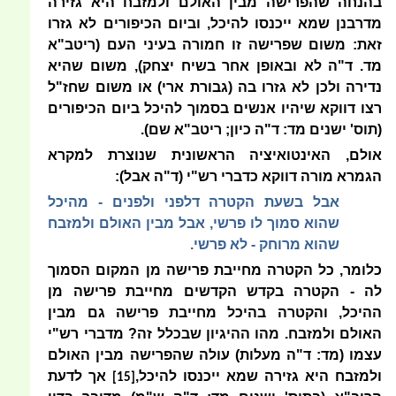
בהנחה שהפרישה מבין האולם ולמזבח היא גזירה
מדרבנן שמא ייכנסו להיכל, וביום הכיפורים לא גזרו
זאת: משום שפרישה זו חמורה בעיני העם (ריטב"א
מד. ד"ה לא ובאופן אחר בשיח יצחק), משום שהיא
נדירה ולכן לא גזרו בה (גבורת ארי) או משום שחז"ל
רצו דווקא שיהיו אנשים בסמוך להיכל ביום הכיפורים
(תוס' ישנים מד: ד"ה כיון; ריטב"א שם).
אולם, האינטואיציה הראשונית שנוצרת למקרא
הגמרא מורה דווקא כדברי רש"י (ד"ה אבל):
אבל בשעת הקטרה דלפני ולפנים - מהיכל
שהוא סמוך לו פרשי, אבל מבין האולם ולמזבח
שהוא מרוחק - לא פרשי.
כלומר, כל הקטרה מחייבת פרישה מן המקום הסמוך
לה - הקטרה בקדש הקדשים מחייבת פרישה מן
ההיכל, והקטרה בהיכל מחייבת פרישה גם מבין
האולם ולמזבח. מהו ההיגיון שבכלל זה? מדברי רש"י
עצמו (מד: ד"ה מעלות) עולה שהפרישה מבין האולם
ולמזבח היא גזירה שמא ייכנסו להיכל,
אך לדעת
[15]