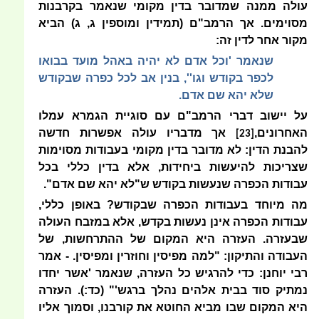
עולה ממנה שמדובר בדין מקומי שנאמר בקרבנות
מסוימים. אך הרמב"ם (תמידין ומוספין ג, ג) הביא
מקור אחר לדין זה:
שנאמר 'וכל אדם לא יהיה באהל מועד בבואו
לכפר בקודש וגו'', בנין אב לכל כפרה שבקודש
שלא יהא שם אדם.
על יישוב דברי הרמב"ם עם סוגיית הגמרא עמלו
האחרונים,
אך מדבריו עולה אפשרות חדשה
[23]
להבנת הדין: לא מדובר בדין מקומי בעבודות מסוימות
שצריכות להיעשות ביחידות, אלא בדין כללי בכל
עבודות הכפרה שנעשות בקודש ש"לא יהא שם אדם".
מה מיוחד בעבודות הכפרה שבקודש? באופן כללי,
עבודות הכפרה אינן נעשות בקדש, אלא במזבח העולה
שבעזרה. העזרה היא המקום של ההתרחשות, של
העבודה והתיקון: "למה מפיסין וחוזרין ומפיסין. - אמר
רבי יוחנן: כדי להרגיש כל העזרה, שנאמר 'אשר יחדו
נמתיק סוד בבית אלהים נהלך ברגש'" (כד:). העזרה
היא המקום שבו מביא החוטא את קורבנו, וסמוך אליו