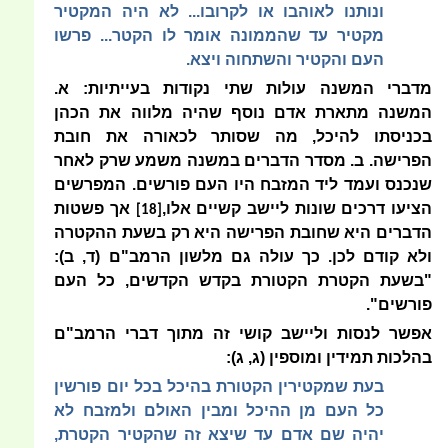
ונותנו לאוהבו או לקרובו... לא היה
המקטיר
מקטיר עד שהממונה אומר לו הקטר... פרשו
העם והקטיר והשתחוה ויצא.
מדברי המשנה עולות שתי נקודות בעייתיות: א.
המשנה מתארת אדם נוסף שהיה מלווה את הכהן
בכניסתו להיכל, מה שסותר לכאורה את חובת
הפרישה. ב. מסדר הדברים במשנה משמע שרק לאחר
שנכנס ועמד ליד המזבח היו העם פורשים. המפרשים
הציעו דרכים שונות ליישב קשיים אלו,
אך פשטות
[18]
הדברים היא שחובת הפרישה היא רק בשעת ההקטרה
ולא קודם לכן. כך עולה גם מלשון הרמב"ם (ד, ב):
"בשעת הקטרת הקטורת בקדש הקדשים, כל העם
פורשים".
אפשר לנסות וליישב קושי זה מתוך דברי הרמב"ם
בהלכות תמידין ומוספין (ג, ג):
בעת שמקטירין הקטורת בהיכל בכל יום פורשין
כל העם מן ההיכל ומבין האולם ולמזבח לא
יהיה שם אדם עד שיצא זה שהקטיר הקטרת,