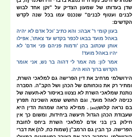
שמדגיש היטב נקודה זו נמצא בדברי הירושלמי (ה, ב)
שדן בעדותו של שמעון הצדיק על "זקן אחד לבוש
לבנים ועטוף לבנים" שנכנס עמו בכל שנה לקדש
הקדשים:
בעון קומי ר' אבהו: והא כתיב 'וכל אדם לא יהיה
באהל מועד בבאו לכפר בקדש עד צאתו', אפילו
אותן שכתוב בהן 'ודמות פניהם פני אדם' לא
יהיו באהל מועד!
אמר לון: מה אמר לי דהוה בר נש, אני אומר
הקדוש ברוך הוא היה.
הירושלמי מרחיב את דין הפרישה גם למלאכי השרת,
ומתיר רק את נוכחותם של הכהן ושל הקב"ה. הסברה
נותנת שמלאכי השרת לא נצטוו באיסור לא-תעשה של
כניסה לאהל מועד, וגם
החשש שמא השכינה תפרץ
בם נראה קלוש
. ממילא נראה שמהות הדין היא
[as2]
שעבודת הכהן הגדול תיעשה ביחידות, ומשום כך אין
חילוק בין בני אדם למלאכי השרת ביחס לחובת
הפרישה. כך הבין גם הרמב"ן (שמות כח, לה) את דברי
הירושלמי, והסביר בכך את הצורך בפעמונים במעילו