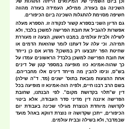
וכן ביום השמיני של המילואים הייתה התגלות של
השכינה גם בעזרה. ממילא, העמידה בעזרה מהווה
חשיפה מסוימת להתגלות השכינה ביום הכיפורים.
גם הדיון השני בספרא קשור לנקודה זו. הספרא מעלה
אפשרות להגביל את חובת הפרישה למשכן בלבד, ולא
לשילה ולבית עולמים. במבט ראשון, הצעה זו מעוררת
תמיהה. וכי עלה על דעתנו לומר שהזאות הדמים או
שחיטת הפר יתבצעו רק במשכן? מדוע אם כן נייחד
את חובת הפרישה למשכן בלבד? הראשונים עמדו על
כך שהוה-אמינא כזו מופיעה במספר קטן של דינים
בש"ס, וניסו להבין מה מייחד דינים אלו מחבריהם.
אחת ההצעות מובאת בתוס' ישנים (מד. ד"ה שילה)
בשם הרב רבנו חיים, ולפיה הוה-אמינא זו מופיעה בכל
דין ש"תלוי בקדושת מקום". לפי הבנתנו, שחובת
הפרישה איננה דין מדיני סדר העבודה, אלא ביטוי
לקדושה מיוחדת הנוצרת מגילוי שכינה בעבודת יום
הכיפורים, ייתכן שקדושה זו נוצרת דווקא באהל מועד
שבמדבר, ולא בשילה ובבית עולמים.