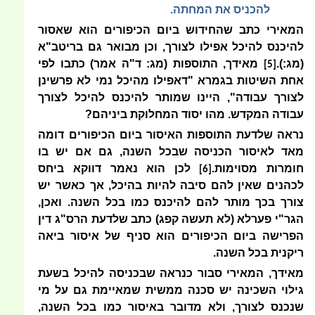
להכניס את המחתה.
המאירי כתב שהחידוש ביום הכיפורים הוא שאסור
להיכנס להיכל אפילו לצורך, וכן מבואר גם בריטב"א
(מג:).
מאידך, התוספות (מג: ד"ה אמר) כתבו לפי
[5]
אחת השיטות בגמרא "דאפילו מהיכל נמי לא פרשינן
לצורך עבודה", היינו שמותר להיכנס להיכל לצורך
עבודה המקדש. מהו יסוד המחלוקת ביניהם?
נראה שלדעת התוספות האיסור ביום הכיפורים דומה
מאד לאיסור הכניסה שבכל השנה, גם אם יש בו
חומרות מסוימות.
לכן הוא נאמר דווקא ביחס
[6]
לכהנים שאין להם סיבה להיות בהיכל, אך כאשר יש
צורך בכך מותר להם להיכנס כמו בכל השנה. ואכן,
הגר"י פערלא (לא תעשה קפג) כתב שלדעת הרס"ג דין
הפרישה ביום הכיפורים הוא סניף של איסור ביאה
ריקנית בכל השנה.
מאידך, המאירי סבור כנראה שבכניסה להיכל בשעת
גילוי השכינה יש סכנה ממשית שמאיימת גם על מי
שנכנס לצורך, ולא מדובר באיסור כמו בכל השנה,