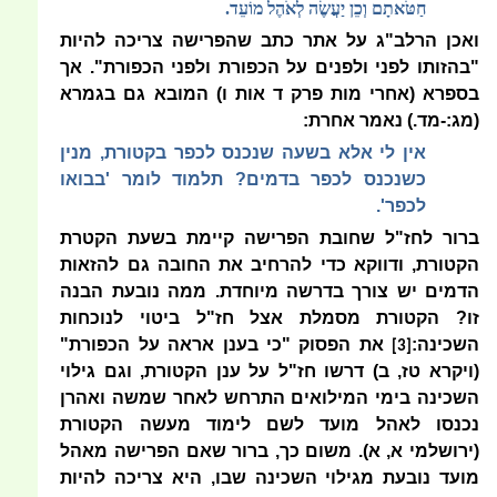
חַטֹּאתָם וְכֵן יַעֲשֶׂה לְאֹהֶל מוֹעֵד.
ואכן הרלב"ג על אתר כתב שהפרישה צריכה להיות
"בהזותו לפני ולפנים על הכפורת ולפני הכפורת". אך
בספרא (אחרי מות פרק ד אות ו) המובא גם בגמרא
(מג:-מד.) נאמר אחרת:
אין לי אלא בשעה שנכנס לכפר בקטורת, מנין
כשנכנס לכפר בדמים? תלמוד לומר 'בבואו
לכפר'.
ברור לחז"ל שחובת הפרישה קיימת בשעת הקטרת
הקטורת, ודווקא כדי להרחיב את החובה גם להזאות
הדמים יש צורך בדרשה מיוחדת. ממה נובעת הבנה
זו? הקטורת מסמלת אצל חז"ל ביטוי לנוכחות
השכינה:
את הפסוק "כי בענן אראה על הכפורת"
[3]
(ויקרא טז, ב) דרשו חז"ל על ענן הקטורת, וגם גילוי
השכינה בימי המילואים התרחש לאחר שמשה ואהרן
נכנסו לאהל מועד לשם לימוד מעשה הקטורת
(ירושלמי א, א). משום כך, ברור שאם הפרישה מאהל
מועד נובעת מגילוי השכינה שבו, היא צריכה להיות