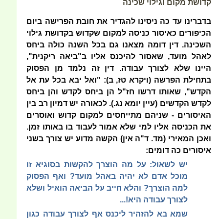
קדושת מקום וגילוי שכינה
בדברינו עד כה ניסינו להגדיר את חובת הפרישה ביום
הכיפורים כאיסור כניסה למקום שקדוש בקדושת גילוי
השכינה. דין דומה מצאנו גם בכל השנה כולה ביחס
לאהל מועד, שאסור להיכנס אליו ב"ביאה ריקנית",
היינו שלא לצורך עבודה. דין זה נלמד מן הפסוק
בתחילת הפרשה (ויקרא טז, ב): "ואל יבא בכל עת אל
הקדש", שאותו דרשו חז"ל הן ביחס לקדש והן ביחס
לקדש הקדשים (עיין יומא נג.). לכאורה יש דמיון רב בין
האיסורים - שניהם מתייחסים למקום קדוש ואוסרים
את הכניסה אליו למי שלא אמור לעבוד בו באותו זמן.
ואכן המאירי (מד. ד"ה אין) הקשה מדוע יש צורך בשני
איסורים כה דומים:
יש לשאול: על מה הוצרך להקשות בסוגיא זו
מוכל אדם לא יהיה באהל מועד? ואף הפסוק
למה הוצרך? והלא חייב על הביאה הואיל ושלא
לצורך עבודה היא!...
שמא בא להזהיר ליכנס אף לצורך עבודה כגון