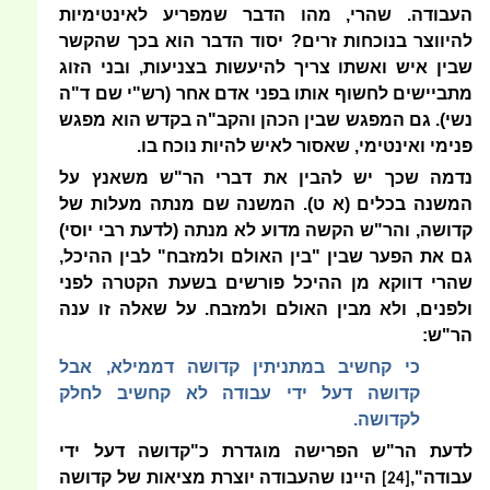
העבודה. שהרי, מהו הדבר שמפריע לאינטימיות
להיווצר בנוכחות זרים? יסוד הדבר הוא בכך שהקשר
שבין איש ואשתו צריך להיעשות בצניעות, ובני הזוג
מתביישים לחשוף אותו בפני אדם אחר (רש"י שם ד"ה
נשי). גם המפגש שבין הכהן והקב"ה בקדש הוא מפגש
פנימי ואינטימי, שאסור לאיש להיות נוכח בו.
נדמה שכך יש להבין את דברי הר"ש משאנץ על
המשנה בכלים (א ט). המשנה שם מנתה מעלות של
קדושה, והר"ש הקשה מדוע לא מנתה (לדעת רבי יוסי)
גם את הפער שבין "בין האולם ולמזבח" לבין ההיכל,
שהרי דווקא מן ההיכל פורשים בשעת הקטרה לפני
ולפנים, ולא מבין האולם ולמזבח. על שאלה זו ענה
הר"ש:
כי קחשיב במתניתין קדושה דממילא, אבל
קדושה דעל ידי עבודה לא קחשיב לחלק
לקדושה.
לדעת הר"ש הפרישה מוגדרת כ"קדושה דעל ידי
עבודה",
היינו שהעבודה יוצרת מציאות של קדושה
[24]