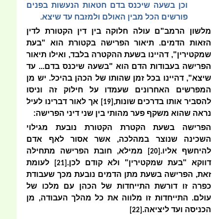
וכן בשעה שיכנס בדם חטאות הנעשות בפנים
פורשים הכל מבין האולם ולמזבח עד שיצא.
מלשון הרמב"ם עולה חלוקה בין דין הקטורת לדין
הזאות הדמים. תיאור הפרישה בקטורת הוא "בעת
שמקטירין", דהיינו בשעת ההקטרה בלבד, ואילו תיאור
הפרישה בעבודות הדם הוא "בשעה שיכנס בדם... עד
שיצא", דהיינו בכל זמן שהותו של הכהן בהיכל. יש מן
המפרשים האחרונים שעמדו על חילוק זה וניסו
להסביר אותו בדרכים שונות,
אך לאור דברינו לעיל
[19]
נראה שהוא משקף פער מהותי בין שני דיני הפרישה:
הפרישה בשעת הקטרת הקטורת נובעת מגילוי
השכינה שנוצר במהלכה, אשר אסור לאף אדם
להיחשף אליו.
ממילא, חובת הפרישה מתחילה
[20]
דווקא "בעת שמקטירין" ולא קודם לכן.
לעומת
[21]
זאת, הפרישה בשעת מתן הדמים נובעת מכך שעבודת
כפרה זו דורשת התייחדות של הכהן עם מלכו של
עולם. התייחדות זו מלווה את כל מהלך העבודה, מן
הכניסה ועד ליציאה.
[22]