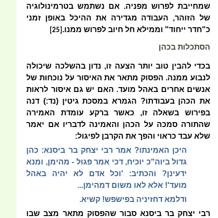
שמחייבת לפרוש מפניה. אם נשתמש בטרמינולוגיה
של הזוהר, העבודה מגדירה את ההיכל באופן זמני
כ"חדר ייחוד" וממילא חל חיוב לפרוש ממנו.
[25]
הסתכלות בכהן
בכדי להבין טוב יותר הצעה זו, נדון בהשלכה שיכולה
לנבוע ממנה. הפסוק מתאר את האיסור על
נוכחות
של
אנשים אחרים באהל מועד. האם יש גם איסור
לראות
את הכהן בעבודתו? הגמרא במסכת גיטין (נד:) דנה
בפירוש בשאלה זו, כאשר ברקע עומדת האמירה
שהתורה סמכה על הכהן והאמינה לדבריו אם יאמר
שלא עבד כראוי והפך את הקרבן לפיגול:
היכן האמינתו? אמר רבי יצחק בר ביסנא: כהן
גדול ביוה"כ יוכיח, דכי אמר פגול - מהימן, ומנא
ידעינן? והכתיב: 'וכל אדם לא יהיה באהל
מועד'! אלא לאו משום דמהימן...
ודלמא דחזיניה בפישפש! קשיא.
רבי יצחק בר ביסנא סבור שהפסוק מתאר מצב שבו