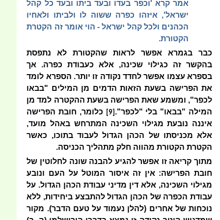
אמר קרא 'וכפר בעדו ובעד ביתו ובעד כל קהל
ישראל', איזהו כפרה ששוה לו ולביתו
ולאחיו
הכהנים ולכל קהל ישראל - הוי אומר זה הקטרת
הקטורת.
כבר בגמרא אפשר לראות שהקטורת לא נתפסת
בהקשר זה כגילוי שכינה, אלא כעבודת כפרה. אך
בספרא עצמו אפשר לחדד נקודה זו יותר. הספרא לומד
את הפרישה בשעת הזאות הדמים מן המילים "בבאו
לכפר
", ומשמע שאת הפרישה בשעת ההקטרה למד מן
המילה "
בבאו
" בלי "לכפר".
כלומר, חובת הפרישה
[9]
איננה נובעת מגילוי השכינה המתרחש באהל מועד,
אלא מכניסתו של הכהן הגדול לעבוד בתוכו, כאשר
הקטרת הקטורת מהווה חלק מתהליך הכניסה.
מתוך קריאה זו אפשר להגיע להבנה שונה לחלוטין של
חובת הפרישה: אין זה איסור המוטל על העם ונובע
מגילוי השכינה, אלא דין מדיני עבודת הכהן הגדול. על
עבודת הכפרה של הכהן הגדול להתבצע ביחידות, ללא
נוכחות של אחרים (להלן נעמוד על טעם הדבר). מקור