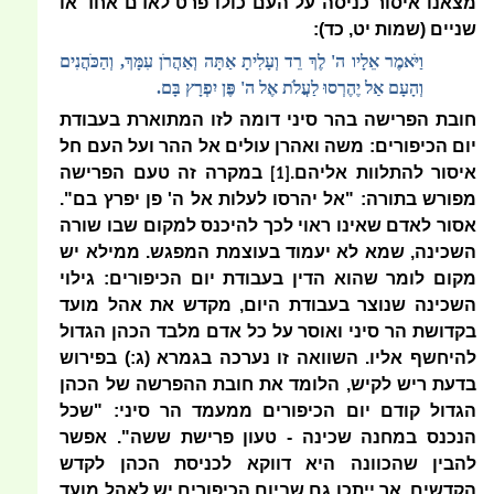
מצאנו איסור כניסה על העם כולו פרט לאדם אחד או
שניים (שמות יט, כד):
וַיֹּאמֶר אֵלָיו ה' לֶךְ רֵד וְעָלִיתָ אַתָּה וְאַהֲרֹן עִמָּךְ, וְהַכֹּהֲנִים
וְהָעָם אַל יֶהֶרְסוּ לַעֲלֹת אֶל ה' פֶּן יִפְרָץ בָּם.
חובת הפרישה בהר סיני דומה לזו המתוארת בעבודת
יום הכיפורים: משה ואהרן עולים אל ההר ועל העם חל
איסור להתלוות אליהם.
במקרה זה טעם הפרישה
[1]
מפורש בתורה: "אל יהרסו לעלות אל ה' פן יפרץ בם".
אסור לאדם שאינו ראוי לכך להיכנס למקום שבו שורה
השכינה, שמא לא יעמוד בעוצמת המפגש. ממילא יש
מקום לומר שהוא הדין בעבודת יום הכיפורים: גילוי
השכינה שנוצר בעבודת היום, מקדש את אהל מועד
בקדושת הר סיני ואוסר על כל אדם מלבד הכהן הגדול
להיחשף אליו. השוואה זו נערכה בגמרא (ג:) בפירוש
בדעת ריש לקיש, הלומד את חובת ההפרשה של הכהן
הגדול קודם יום הכיפורים ממעמד הר סיני: "שכל
הנכנס במחנה שכינה - טעון פרישת ששה". אפשר
להבין שהכוונה היא דווקא לכניסת הכהן לקדש
הקדשים, אך ייתכן גם שביום הכיפורים יש לאהל מועד