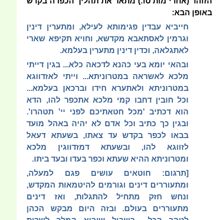
הזוהר (אחרי מות סו:) מתאר את תהליך הכפרה בקדש
באופן הבא:
חייביא עבדין פגימותא לעילא, ומתערין דינין
וגרמין לאסתאבא מקדשא, וחויא תקיפא שארי
לאתגלאה, וכדין דינין מתערין בעלמא.
ובהאי יומא בעי כהנא לדכאה כלא... בגין דייתי
מלכא לאשראה במטרוניתא... וייתי לאזדווגא
במטרוניתא ולאתערא חידו וברכאן בעלמא...
וכל חובין דחבו קמי מלכא אתכפר להו, הדא
הוא דכתיב 'מכל חטאתיכם לפני יי' תטהרו'.
ובגין כך כתיב וכל אדם לא יהיה באהל מועד
בבאו לכפר בקדש עד צאתו, בשעתא דעאל
לזווגא להו, ובשעתא דמזדווגין מלכא
ומטרוניתא ההיא שעתא וכפר בעדו ובעד ביתו.
[תרגום: חוטאים עושים פגם למעלה,
ומתעוררים דינים וגורמים להיטמאות המקדש,
ונחש חזק מתחיל להתגלות, ואז דינים
מתעוררים בעולם. ובזה היום מבקש הכהן