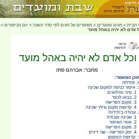
 הבית
>
חגים ומועדים
>
מאמרים על חגים לפי סדר השנה
>
יום הכיפורים
>
ל אדם לא יהיה באהל מועד
וכל אדם לא יהיה באהל מועד
מחבר: אברהם סתו
וכן המאמר:
. פתיחה
. איסור כניסה למקום שכינה
י ומילואים
באו לכפר
ום הפרישה
מקום וגילוי שכינה
. עבודה ביחידות
ינה ועבודה
פי האיסור
ום הפרישה
רישה - שני דינים
. קדושת המפגש