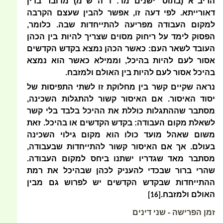
הריב"א (בתוס' ישנים מד: ד"ה ש"מ) מדובר בדין
דאורייתא. לפי דעה זו, אפשר להבין שעצם הקרבה
למקום העבודה מפריעה להתייחדות שבה. כלומר,
הפסוק לימד על ריחוק מסוים שצריך להיות בין הכהן
העובד לשאר העם: כאשר הכהן נמצא בקדש הקדשים
אסור לעם להיות בהיכל, וממילא כאשר הוא נמצא
בהיכל אסור לעם להיות בין האולם ולמזבח.
נראה שקיים קשר בין מחלוקת זו לשתי התפיסות של
יסוד האיסור. אם האיסור קשור להתגלות השכינה,
מסתבר שההתגלות כוללת את ההיכל בלבד בלי קשר
לשאלת מקום העבודה: בקדש הקדשים או בהיכל. זאת
משום שאהל מועד כולו הוא מקום גילוי השכינה
בעולם. אך אם האיסור קשור להתייחדות שבעבודה,
מסתבר מאד שגדריו ישתנו ביחס למקום העבודה.
שהרי ברור שבכדי להעניק לכהן שבהיכל את רמת
ההתייחדות שבקדש הקדשים יש לפרוש גם מבין
האולם ולמזבח.
[16]
זמן הפרישה - שני דינים