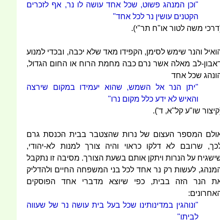
"וכן המנהג פשוט, שכל אחד עושה לו נר, אף לזכרים
הקטנים עושין נר לכל אחד"
דרכי משה לטור או"ח תר"י).
ואיל והנר שימש לסימן, הקפידו מאד שלא יכבה, ובכדי למנוע
אבון-לב מאלה אשר נרם כבה מחמת הרוח או החום הגדול,
ונהג שכל אחד
"יתן הנר אל השמש, שהוא יעמידו במקום שירצה
והאיש לא ידע כלל מקום נרו"
קיצור שו"ע קל"א, ד').
ולם המספר העצום של נרות שהצטבר בבית הכנסת גרם
כך, שרובם לא דלקו כראוי והיה צורך למנות לא-יהודי,
ישגיח על הנרות ויתקן אותם בשעת הצורך. מסיבה זו נתקבל
מנהג, לעשות רק נר אחד לכל בני המשפחה החיים ולהדליק
ת הנר הזה בבית, כפי שיוצא מדברי אחד הפוסקים
אחרונים:
"ונוהגין במדינותינו שכל בעל בית עושה נר של שעווה
לביתו"