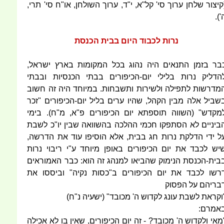
קיצור שלחן ערוך סי' קל"א, י"ד, ערוך השולחן, או"ח סי' תרי,
').
נרות לכבוד היום בבית הכנסת
בר בזמן התנאים היה נהוג בכל המקומות בארץ ישראל,
הדליק נרות בלילי יום-הכיפורים בבתי הכנסיות ובבתי
מדרשות לתפילה ולשירות ותשבחות. במיוחד היה זה חשוב
שביל אלה מבין הקהל, שהיו ערים בליל יום-הכיפורים "זכר
מקדש" (השווה תוספתא יום הכיפורים פ"א, מ"ח). בימי
ביניים לא הסתפקו חכמי ההלכה בהשוואה שבין יו"כ לשבת
ל ידי הדלקת נרות חג בבית, אלא הוסיפו עוד את הדרשה,
יש לכבד את יום הכיפורים באופן מיוחד ע"י ריבוי נרות
בית-הכנסת הנימוק שהביאו למנהג זה הוא: כבר האמוראים
רשו לכבד את יום הכיפורים ב"כסות נקיה" וביססו את
בריהם על הפסוק
וקראת לשבת עונג לקדוש ה' מכובד" (ישעיה נ"ח)
אמרם:
מאי ולקדוש ה' מכובד? - זה יום הכיפורים, שאין בו לא אכילה