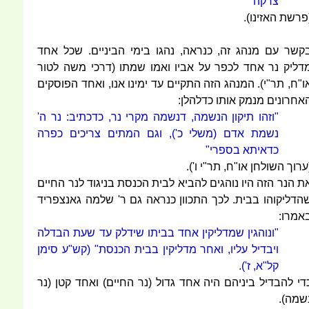
צדקה"
פרשת האזינו).
קשר עם מנהג זה, כנראה, נהגו בימי הביניים. שכל אחד
דליק נר אחד לכפר על אביו ואמו שמתו (דרכי משה לטור
ו"ח, תר"י). המנהג הזה התקיים עד ימינו אנו, ואחד הפוסקים
אחרונים מנמק אותו כדלהלן:
"וזהו תיקון הנשמה, דנשמה מקרי נר, כדכתיב: נר ה'
נשמת אדם (משלי כ'), וגם המתים צריכים כפרה
כדאיתא בספרי"
ערוך השולחן או"ח, תר"י ו').
ת הנר הזה היו נוהגים להביא לבית הכנסת בניגוד לנר החיים
הדליקוהו בבית. לכך התכוון כנראה גם ר' שלמה גאנצפריד
אמרו:
"ונוהגין שמדליקין אחד בביתו שידלק עד שעת הבדלה
ויבדיל עליו, ואחר מדליקין בבית הכנסת" (קש"ע סימן
קל"א, ז').
די להבדיל ביניהם היה אחד גדול (נר החיים) ואחד קטן (נר
שמה).