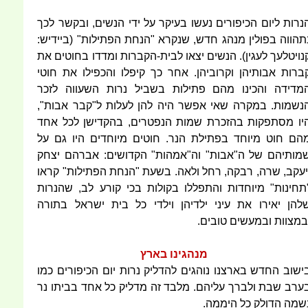
נרות ליום הכיפורים נעשו בעיקר על ידי הנשים, ובקשר לכך
תהווה בפולין מנהג חדש, שנקרא "הנחת הפתילות" (ביידיש:
נויטלעך לעגין). הנשים יצאו לבית-הקברות ומדדו בחוטים את
ברות אבותיהן וקרוביהן. אחר כך קיפלו והכפילו את חוטי
מדידה והכינו מהם פתילות בשביל נרות השעווה לזכר
נשמות. במקרה שאי אפשר היה להן לעלות ל"קבר אבות",
יו מסתפקות בהזכרת שמות הנפטרים, בהקדישן לכל אחד
הם חוט מיוחד בפתילת הנר. חוטים מיוחדים היו גם על
מותיהם של ה"אבות" וה"אמהות" הקדושים: אברהם יצחק
יעקב, שרה, רבקה, רחל ולאה. בשעת "הנחת הפתילות" קראו
תחינות" מיוחדות והתפללו בקולות בכי קורע לב, שהנרות
להן יאירו את עיני ילדיהן וילדי כל בית ישראל בתורה
במצוות ובמעשים טובים.
מנהגינו בארץ
ישוב החדש בארצנו נוהגים להדליק נרות יום הכיפורים כמו
ערב שבת ולברך עליהם. מלבד זה מדליק כל אחד בביתו נר
שמה הדולק כל היממה.