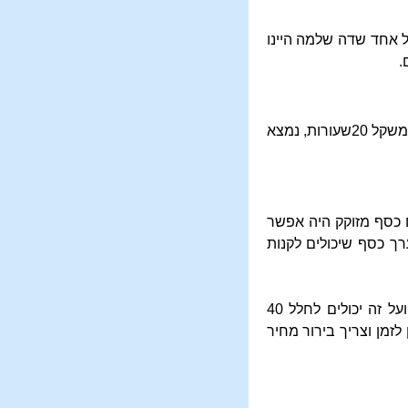
ששני המינים הם כל אחד שדה שלמה היינו
.
הפרוטה הוא משקל חצי שעורה כסף מזוקק או דמים שאפשר לקנות בהם את הכסף הנ"ל, והגרם הוא משקל 20שעורות, נמצא
לים אותו כל פעם על פרוטה, כשהיה מהלך השילינג של כסף שהיה בו 4, גרם כסף מזוקק היה אפשר
ערך כסף שיכולים לקנות
וכפי ששמעתי כעת [בשנת תשכ"ו] הוא מחיר קילו כסף בארה"ק 160ל"י, נמצא הגרם 16 אגורות ועל זה יכולים לחלל 40
ר הכסף משתנה מזמן לזמן וצריך בירור מחיר