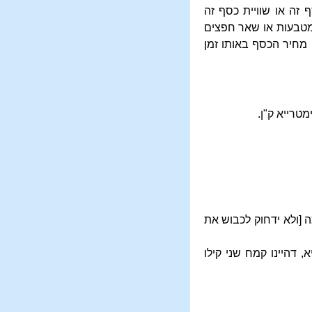
שעורות והוא 96 גרם, וצריך ליתן, כסף זה או שוויית כסף זה
שיעור פדיון הבן, וצריך ליתן מטבעות או שאר חפצים
ון מחיר הכסף באותו זמן
לשיעור חלה בברכה [ולא ידחוק לכבוש את
 דהיינו קמח שני קילו