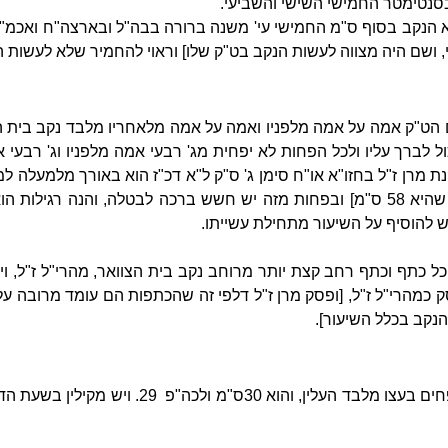
א הנקב בסוף ס"מ החמישי עי' משנה ברורה בבה"ל ובארצה"ח ואכמ"ל 
, ושם היה מצווה לעשות הנקב בט"ק שלו] וראוי להחמיר שלא לעשות 
קנת מרן ז"ל בחזו"א או"ח סימן ג' ס"ק ל"א דכ"ז הוא באורך מלמעלה 
גם לשיטה זו שיהא רוחב אמה שהיא 58 ס"מ] ובפחות מזה יש חשש ברכה לבטלה, והנה 
ש להוסיף על השיעור מתחילת עשייתו.
 כתף וכתף רחב קצת יותר מרוחב נקב בית הצוואר, מהרי"ל ז"ל, ויש ח
סק כמהרי"ל ז"ל, [ופסק מרן ז"ל דלפי זה שהכתפות הם עומד מרובה על 
הנקב בכלל השיעור].
צריך שיהיה ההדס וערבה ג' טפחים בעצו מלבד העלין, והו