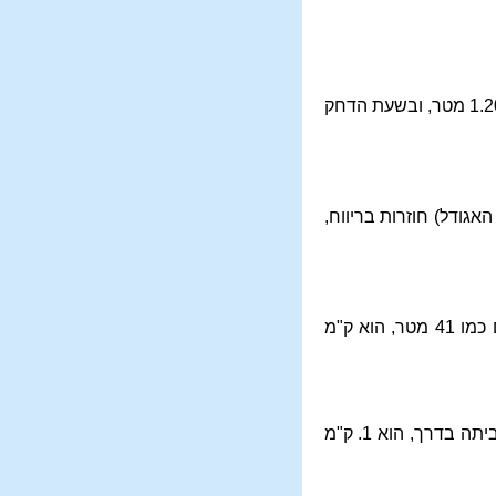
צריך שיהא גובה המים כמו חצי אמה למעלה מטבור של אדם הטובל בו והוא באדם בינוני ערך גובה 1.20 מטר, ובשעת הדחק
גודל) חוזרות בריווח,
תחום שבת שיעורו אלפיים אמה, והוא ק"מ אחד עם 160 מטר. ובצירוף השבעים אמה ושריים שהם כמו 41 מטר, הוא ק"מ
התחום שבת של העיר עם אלכסונו הוא ק"מ עם 680 מטרים, ותחום שבת עם אלכסונו למי שקנה שביתה בדרך, הוא 1. ק"מ