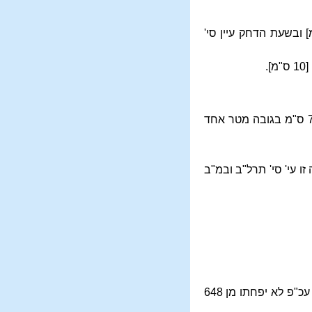
[
ובשעת הדחק עיין סי'
]
10 ס"מ].
שיעור הסוכה שבעה טפחים על שבעה טפחים בגובה עשרה טפחים היינו אורך 70 ס"מ על רוחב 70 ס"מ בגובה מטר אחד
ו עי' סי' תרל"ב ובמ"ב
שיעור המקווה יש מחמירים שיהא בו מים לא פחות מן 750 ליטר וכן ודאי ראוי לעשות, ובשעת הדחק עכ"פ לא יפחתו מן 648