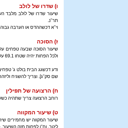
ו) שדרו של לולב
שיעור שדרו של לולב מלבד העלין היוצאין
תר"נ.
וי"א דכשההדס או הערבה גבוהין
ז) הסוכה
ולכל הפחות יהיה שטחו 69.1 על 69.1, בגובה 98.2 וחלילה להקל פחות מזה במצוות עשה דאורייתא.
ודע דכשגג הבית בולט ג' טפחים
שם סק"ג]. וצריך להשגיח וליזהר
ח) הרצועה של תפילין
רוחב הרצועה צריך שתהיה כשעורה בערך
ט) שיעור המקווה
ליטר, וח"ו לפחות מזה השיעור, כ