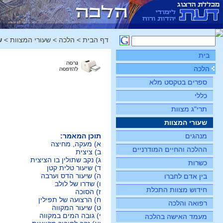
דף הבית
>
הלכה
>
שעורי המצוות
>
ש
בית
הלכה
ספרים בטקסט מלא
כללי
תרי"ג מצוות
שעורי המצוות
מנהגים
תוכן המאמר:
א) מעקה, מחיצה
ההלכה והחיים המודרניים
ב) ציצית
ג) נקב שתולין בו הציצית
כשרות
ד) שיעור טלית קטן
ה) שיעור הדס וערבה
בין אדם לחברו
ו) שדרו של לולב
חידוש מצוות התכלת
ז) הסוכה
ח) הרצועה של תפילין
רפואה והלכה
ט) שיעור המקווה
י) גובה המים במקווה
מעמד האישה בהלכה