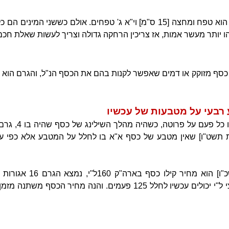
שיעור הרחקה בין שני מיני ירק, הוא טפח ומחצה [15 ס"מ] וי"א ג' טפחים. אולם כ
 יותר מעשר אמות, אז צריכין הרחקה גדולה וצריך לעשות שאלת חכם
ע רבעי על מטבעות של עכשיו
המעשר שני שאנו מחל
כעת [שנת תשט"ו] שאין מטבע של כסף א"א בו לחלל על המטבע אלא כפי 
פעמים. נמצא על מטבע של חצי ל"י יכולים עכשיו לחלל 125 פעמים. והנה מחי