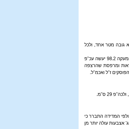
א גובה מטר אחד, ולכל
ולעניין דרבנן בשעת הדחק אפשר שיש להקל במחיצה 96.2 ס"מ וכן מי שא"א לו כלל לעשות גובה המעקה 98.2 יעשה עכ"פ
טראות ומרפסת שהרצפה
פוסקים ז"ל ואכמ"ל.
ולפי המדידה התברר כי
' אצבעות עולה יותר מן