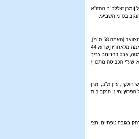
[ומרן זצללה"ה החזו"א
הנקב בס"מ השביעי.
כתב במ"ב דאנשי מעשה עושים הט"ק אמה על אמה מלפניו ואמה על אמה מלאחריו מלבד נקב בית הצוואר [האמה 58 ס"מ],
ובט"ק כזה ייצא מן הספיקות ויכול לברך עליו ולכל הפחות לא יפחית מג' רבעי אמה מלפניו וג' רבעי אמה מלאחריו [שהוא 44
למטה, אבל בהרוחב צריך
רגילות הוא שע"י הכביסה מתכווץ
ולקין, עיין מ"ב, ומרן
הפרוץ [היינו הנקב בית
א 30ס"מ ולכה"פ 29. ויש מקילין בשעת הדחק בגובה טפחיים וחצי