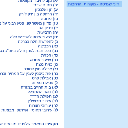
יא) נקב לחיבור מקוואות
דיני שמיטה - מקורות והרחבות
יב) תחום שבת
יג) הן ואלכסון
יד) הרחקה בין ירק לירק
טו) פרוטה
טז) פדיון מעשר שני ונטע רבעי על 
יז) פדיון הבן
יח) הרביעית
יט) שיעור עיסה להפריש חלה
כ) להפרשת חלה בברכה
כא) הכביצה
כב) הככותבת לענין חולה ביוה"כ כג)
כד) הכזית
כה) שיעור אתרוג
כו) כזית מצה
כז) אכילה חוץ לסוכה
כח) פת כיסנין לענין על המחיה וברכ
כט) אכילת פרס
ל) אכילת מצווה
לא) בית החייב במזוזה
לב) כנגד המתפלל
לג) תפילת הדרך
לד) עירוב תבשילין
לה) עירובי חצרות
לו) עירובי תחומין ושיתופי מבואות
תקציר:
במאמר שלפנינו מובאים שיעו