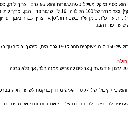
שיעור חמש סלעים לפדיון הבן הוא כסף מזוקק משקל 1920
[וראיתי נוהגים ליתן 100גרם כסף] וכפי מחיר של 160 הקילו הוי 16 ל"י 
א כסף של נייר, עיין פ"ת סימן ש"ה בשם החת"ס] אך צריך לברר בזמן הפדי
שיעור פדיון הבן.
גון" בגימטרייא ק"ן.
 חלה
כלי המכיל 4320 ס"מ מעוקבים והוא בית קיבולו של 4 ליטר ושליש מודדין בו קמח 
 שלפנינו להפריש חלה בברכה על חמישה פונט וחצי של מדינת רוסיא,