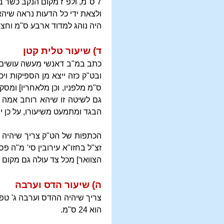
7 ס"מ, ולפ"ז מקום הנקב כשר בסנטימטר החמישי השישי והשביעי.
ולצאת ידי כל הדעות נראה שיה
היה נוהג למדוד ארבע ס"מ וחצי
ד) שיעור טלית קטן
ס"מ מלפניו, וכן מלאחריו] ומס
הבגד ומתמעט משיעורו, על כן י
הכתפות של הט"ק צריך שיהיה כל
זצ"ל בחזו"א עירובין סי' מ"ה פ
הצוואר] מכל צד עולה גם מקום 
ה) שיעור הדס וערבה
הוא 24 ס"מ.