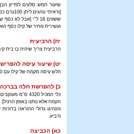
ששווים 16 ל"י [אבל ל
ועשירית מחיר של קילו כסף הוא 
יח) הרביעית
הרביעית צריך שיהיה בו בית קיבול של 150 ס"מ מעוקבים המכיל 150 גרם מים, וסימנך "כוס ה
יט) שיעור עיסה להפריש
הלש עיסה מקמח של קילו עם 200 גרם [ועוד משהו], צריכים להפריש ממנה חלה, אך בלא ברכה.
כ) להפרשת חלה בברכה
הקמח אלא נותנו באופן הרגיל].
והנהיגו גדולי ההוראה בדורות
ורביע.
כא) הכביצה