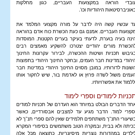
ובדי הוראה במקצועות העבריים, כגון מחלקות
אוניברסיטאות היהודיות וכו'.
ד עכשיו קשה היה לדבר על מורה מקצועי המלמד את
קצועות העבריים. אמנם גם כעת הכשרת כוח אדם בהוראה
ינה בעיה בוערת, לדעתי בעיקר בערים הקטנות. המוסדות
הכשרת מורים יהודיים יצטרכו להשקיע מאמצים רבים
גיבוש תכניות ושיטות ההכשרה, לבירור עקרונות החינוך
יהודי במדינות חבר העמים, ובחקר החינוך היהודי בתפוצות
שונות לדורותיו. במובן מסוים החינוך היהודי במדינות חבר
עמים משול לשדה פרוץ או לאדמת בור, שיש לחקור אותו
ללמוד את אפשרויותיו.
כניות לימודים וספרי לימוד
חד הדברים הבולט במיוחד הוא העדרם של תכניות למודים
ספרי למוד. הדבר מגיע עד למצבים אבסורדיים, כאשר
שיעורי התנ"ך משתתפים תלמידים שאין להם ספרי תנ"ך לא
כיתה ולא בבית, ובמקרה הטוב משתמשים בסיפורי המקרא
ילדים במהדורות נוצריות מיסיונריות. כתוצאה מכל אלה