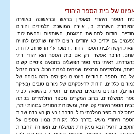
פיונו של בית הספר היהודי
ית הספר היהודי מאופיין בראש ובראשונה באווירה
מיוחדת השוררת בו, אוירה המושכת תלמידים והורים
הודיים, הודות לתחושת המוגנות, השותפות וההשתייכות.
פעמים גם ילדים לא יהודים רוצים להיות שותפים לחוויה
זאת, וקשה לבית הספר היהודי, המוכר ע"י הרשויות, לדחות
ותם. הדבר אפשרי רק אם בית הספר הוא יהודי דתי
הגדרתו. ראיתי בתי ספר הפועלים בתנאים פיסיים קשים
יותר, ותלמידיהם מרוצים ושמחים למרות הכול. רובם הגדול
ל בתי הספר היהודיים היומיים מקיימים רמה גבוהה של
מודים כלליים, הודות להעסקתם של מורים טובים (בעיקר
הודים), הנהנים מתנאים משופרים יחסית בהשוואה לבתי
פר ממשלתיים. ברוב המקרים מספר התלמידים בכיתה
בית הספר היהודי קטן יותר, ומשכורות המורים גבוהות יותר,
יחס לבית ספר ממלכתי רגיל. הדבר נובע מן העובדה שבית
ספר היהודי משיג בדרך כלל מקורות ממון נוספים על
תקציב הרגיל הבא ממקורות ממשלתיים. האווירה החברית