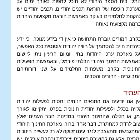
ותלי בית הספר היהודי לא תוכל לחפות לאורך ימים על
ערכת רופפת של הוראת תכנים יהודיים. תכנים יהודיים יש
הקנות לתלמידים בעיקר באמצעות הוראת מקצועות היהדות
רמה מקצועית נאותה.
קרב המורים גוברת התחושה כי אין די בידע מנוכר, וכי ידע
יהדות חייב להסתמך על חוויה יהודית אוטנטית ככל האפשר,
על מערכת ערכי היהדות בחיי יומיום הרעיון ניתן ליישום
אמצעות החינוך היהודי הבלתי פורמלי, ובאמצעות הפעילות
חינוכית בקרב משפחות התלמידים על שני דורותיהם
מבוגרים - ההורים והסבים.
עתיד
ין אנו יודעים אם התנאים הנוחים יחסית לפעילות יהודית
לויה בכלל, ולפעילות יהודית חינוכית בפרט, יתקיימו לאורך
מן, או חלילה שהחינוך היהודי במדינות חבר העמים יאלץ
וב לרדת למחתרת. דבר אחד ברור: מערכת החינוך היהודי
מתגבשת ומתעצבת לנגד עיננו זקוקה לא רק לעשייה חינוכית
מרצת, אלא גם לחשיבה חינוכית יצירתית ורחבת אופקים. יש