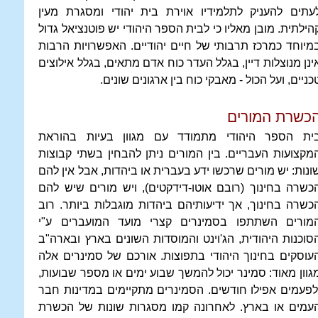
עתים להעניק לתלמידיו אוירת בית יהודי ומסגרת מעין
הילתית. מובן מאליו כי לבית הספר היהודי יש פוטנציאל גדול
מיוחד כמרכז תרבותי של חיים יהודיים. האפשרויות הרבות
ינן מנוצלות דיין, בגלל העדר כוח אדם מתאים, בגלל אילוצים
כניים, ועל הכול - מאבקי כוח בין ארגונים שונים.
כשרת המורים
ית הספר היהודי מתמודד עם מגוון בעיות בהוראת
מקצועות העבריים. בין המורים ניתן להבחין בשתי קבוצות
ונות: יש מורים שרכשו ידע בעברית או ביהדות, אבל אין להם
כשרה בחינוך (רובם אוטו-דידקטים), ויש מורים שיש להם
כשרה בחינוך, אך ידיעותיהם ביהדות מוגבלות ביותר. רוב
מורים השתתפו בסמינרים קצרי מועד המועברים ע"י
סוכנות היהודית, הג'וינט והמוסדות השונים בארץ ובארה"ב
עוסקים בחינוך היהודי בתפוצות. אורכם של סמינרים אלה
גוון מאוד: סמינר יכול להמשך שבוע ימים או מספר שבועות,
לפעמים אפילו חודשים. הסמינרים מתקיימים במדינות חבר
עמים או בארץ. לאחרונה קמו מסגרות שונות של הכשרת