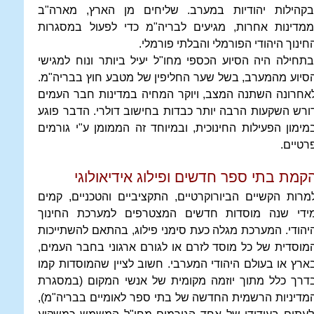
בקהילות יהודיות במערב. שליחים מן הארץ, מארה"ב
ממדינות אחרות, מגיעים לבריה"מ כדי לפעול במסגרות
חינוך היהודי הפורמלי והבלתי פורמלי.
תחילה היה הסיוע הכספי מחו"ל יעיל ביותר ונוח למגישי
סיוע מהמערב, בשל שער החליפין של מטבע חוץ בבריה"מ.
אחרונה השתנה המצב, ויוקר המחיה במדינות חבר העמים
ורש השקעות הרבה יותר כבדות בחישוב דולרי. הדבר פוגע
מימון הפעילות החינוכית, ובמיוחד זה הממומן ע"י גורמים
רטיים.
קמת בתי ספר חדשים ופילוג אידיאולוגי
מרות הקשיים הביורוקרטיים, התקציביים והטכניים, קמים
ידי שנה מוסדות חדשים המצטרפים למערכת החינוך
יהודי. המערכת מגלה כעת סימני פילוג, בהתאם להשתייכות
מוסדית של כל מוסד לזרם או לגורם ארגוני בחבר העמים,
ארץ או בעולם היהודי המערבי. חשוב לציין שהמוסדות קמו
דרך כלל מתוך יוזמה מקומית של אנשי המקום (במסגרת
מדיניות הרשמית החדשה של בתי ספר לאומיים בבריה"מ),