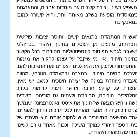
לעתים בעידודו של אחד הגורמים מחו"ל המשמש כמשקיע
משפיע רעיוני. יצירת קשרים עם מוסדות אחרים, והתארגנות
ינמוסדית מופיעה בשלב מאוחר יותר, והיא קשורה כמובן
מאבקי כח.
עשייה המתמדת בתנאים קשים, וחוסר יציבות פוליטית
חברתית, מונעים מן העוסקים בחינוך היהודי בבריה"מ
שעבר לגבש תפיסות קונספטואליות מסודרות בכל הקשור
חינוך היהודי. אין מי שיקבל על עצמו לחקור את מגמות
התפתחות ולתכנן את המהלכים הצפויים ואת התגובות להם.
ערכת החינוך היהודי, במצבה ובמעמדה הנוכחי, מהווה
עבדה מיוחדת במינה של יצירה חינוכית, כמעט יש מאין,
נוצרת על קרקע חרבה וזרועה דעות קדומות בקרב
תלמידים, הוריהם, סביבתם ולעתים גם מוריהם. תשתית
שה זו היא תוצאה של חינוך אתיאיסטי ואינטרנציונלי שנמשך
נים רבות, והיה מנוגד מהותית לכל תרבות וחינוך לאומיים.
חד הנושאים החשובים שיש לחקור אותם היא מעמדו של
ית הספר היהודי כמוקד משיכה, וככוח מאחד וגורם לשינוי
תודעה ובזהות היהודית.