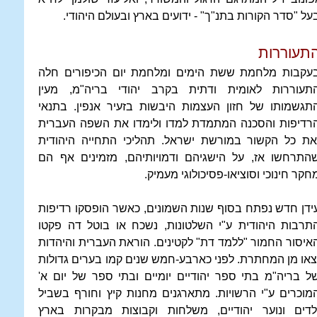
על "סדר הקורות בתנ"ך" - ידועים בארץ ובעולם היהודי.
תעוררות
עקבות מלחמת ששת הימים ומלחמת יום הכיפורים חלה
תעוררות לאומית ודתית בקרב יהודי בריה"מ, מעין
תגשמותו של חזון העצמות היבשות בזעיר אנפין. בתנאי
רדיפות והסכנה המתמדת למדו ולימדו את השפה העברית
את כל הקשור במורשת ישראל. תהליכי התחייה היהודית
התרחשו אז, על הישגיהם ודמויותיהם, מזמינים אף הם
חקר חינוכי וסוציאו-פסיכולוגי מעמיק.
ידן חדש נפתח בסוף שנות השמונים, כאשר הופסקו רדיפות
תרבות היהודית ע"י השלטונות, נשכח או בוטל דה פקטו
איסור החמור "ללמד דת" לקטינים. הוראת העברית והיהדות
צאו מן המחתרת. לפני כארבע-חמש שנים קמו בערים גדולות
ל בריה"מ בתי ספר יהודיים יומיים ובתי ספר של יום א'
מוכרים ע"י הרשויות. מתארגנים מחנות קיץ וחורף בשביל
לדים ונוער יהודיים, משלחות וקבוצות מבקרות בארץ