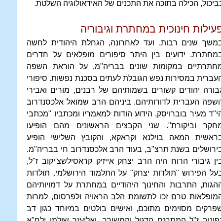
ביכול, הכילה בתוכה את התכנים של האידאולוגיה השלטת.
עילות חינוכית במחתרת וגיבוריה
משך שנים רבות, ועד לאחרונה, הגחלת היהודית לחשה
מחתרת. ידועים בין היתר סיפורים מופלאים על חדרים
חתרתיים במקומות שונים בבריה"מ, על הוראת השפה
עברית במסירות נפש הגובלת לעתים בסכנת נפשות. סיפורי
בורה יהודים קשורים בשמותיהם של רבנים, מורים ואבירי
שפה העברית לדורותיהם. ביניהם הרב שמואל אלכסנדרוב
י"ד מעיר בוברויסק, הידוע הודות למאמריו ומכתביו "מכתבי
חקר וביקורת". שני הקבצים הראשונים מהם הופיעו
ראשית המאה בוילנא וקראקא, והקובץ השלישי הופיע
ירושלים בשנת תרצ"ב, בעוד הרב אלכסנדרוב חי בבריה"מ.
ין גיבורי הרוח היה הרב יצחק אייזיק קראסילשצ'יקוב ז"ל,
על הפירוש "תולדות יצחק" על התלמוד הירושלמי. תולדות
הגות, התרבות והחינוך היהודיים במחתרת על דמויותיהם
מופלאות טרם זכו לתשומת הלב הראויה ולפרסום, למרות
פרקים מסוימים מתוכם, ואישים בולטים במיוחד כגון דב
פונוב ז"ל המתרגם הדגול והמשורר, ואליעזר שולמן ילח"א