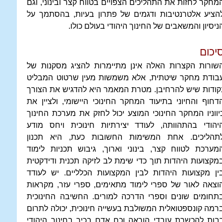
מחקר לחזות את התהליכים הצפויים בטווח קצר ובינוני, וגם
הציע אלטרנטיבות ודגמים של פתרון בעיות, בהסתמך על
ניסיון והמשאבים של החינוך היהודי בעולם כולו.
יכום
שורות הקצרות האלה אינן מתיימרות להציג מסקנות של
בודת מחקר שיטתית, אלא משמשות מעין שרטוט המבליט
קודות שיש להרחיבן. מטרת המאמר היא להדגיש את הצורך
דחוף והחיוני בתיעוד המחקר החינוכי היישומי, ולציין את
יווניו המחקר החינוכי המוצע יכול לחזק את מערכת החינוך
יהודי בהתהוותה, לעודד יצירתיות חינוכית ויחס מודע
תהליכים. אחת המשימות החשובות כעת, היא תכנון
מערכת לטווח קצר, בינוני וארוך, גיבוש תכניות לימוד
מקצועות היהדות תוך כדי שימת לב לזיקה תכנית ודידקטית
ין מקצועות היהדות לבין המקצועות הכלליים. יש לעודד
וצאה לאור של ספרי לימוד מתאימים, ספרי עזר, מקראות
תחומים שונים וספרי הדרכה למורים. החשיבה החינוכית
רמה קונספטואלית המשולבת בעשייה חינוכית, יכולה לתרום
בות להכשרת עובדי הוראה וכח אדם בכיר בחינוך היהודי