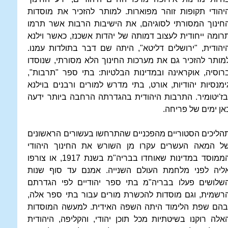
יהודי תקופות זוהר מפוארות. למותר להזכיר את מוסדות
חינוך המסורתי לסוגיהם, את הישיבות הרבות אשר תרמו
רומה ייחודית לעצוב דמותה של יהדות אשכנז, כאשר וילנא
יהודית, "ירושלים דליטא", היתה שם דבר בתולדות עמנו.
מותר להזכיר גם את מערכות החינוך הלא מסורתי, שנוסדו
רוסיה, אוקראינה ובמדינות הבלטיות: בתי ספר "תרבות",
ימנסיות יהודיות, אורט, בתי מדרש למורים ורבנים בוילנא
בז'יטומיר. התרבות היהודית בהגדרתה הרחבה ביותר ידעה
אן ימים של פריחה.
הליכים הסטוריים מהפכניים שהתרחשו בעשורים הראשונים
ל המאה העשרים עקרו מן השורש את החינוך היהודי
הממוסד במדינות שאוחדו בבריה"מ בשנת 1917, או צורפו
ליה לפני מלחמת העולם השנייה. אמנם עד סוף שנות
שלושים פעלו בבריה"מ בתי ספר יהודיים לפי הגדרתם
רשמית, וגם מוסדות להכשרת מורים עבור בתי ספר אלה,
בהם שפת הלימוד היתה השפה האידית. למעשה המוסדות
אלה רוקנו בשיטתיות מכל תוכן יהודי, והקליפה, היהודית