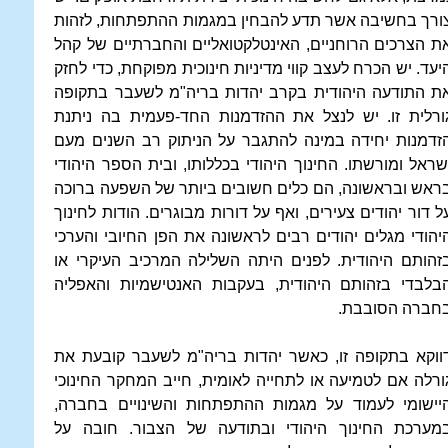
ורך בחשיבה אשר תדע להבחין במגמות ההתפתחות, לזהות
ת הצרכים הרוחניים, האינטלקטואליים והחברתיים של קהל
יעד. יש הכרח לעצב קווי מדיניות חינוכית מפוקחת, כדי לחזק
ת התודעה היהודית בקרב יהדות בריה"מ לשעבר בתקופה
ורלית זו. יש לנצל את ההזדמנות החד-פעמית בה ניתנת
זדמנות יחידה במינה להתגבר על הניתוק רב השנים מעם
שראל ומורשתו. החינוך היהודי בכללותו, ובית הספר היהודי
ראש ובראשונה, הם כלים חשובים ביותר של השפעה ברוכה
ל דור יהודים צעירים, ואף על דורות מבוגרים. הודות לחינוך
יהודי מגלים יהודים רבים לראשונה את הפן החיובי והערכי
זהותם היהודית. לפנים היתה השלילה המרכיב העיקרי או
בלבדי בזהותם היהודית, בעקבות האנטישמיות והאפליה
חברה הסובבת.
ווקא בתקופה זו, כאשר יהדות בריה"מ לשעבר קובעת את
ורלה אם לטמיעה או לתחייה לאומית, חייב המחקר החינוכי
יישומי לעמוד על מגמות ההתפתחות והשינויים בחברה,
מערכת החינוך היהודי ובתודעה של הצבור. חובה על