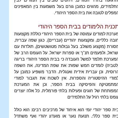
הרגועה בחדר המורים, ויחסים טובים בין המורים לבין
תלמידים, מהווים כמובן גורם בעל משמעות בין המאפינים
מפלים לטובה את בית הספר היהודי.
כנית הלימודים בבית הספר היהודי
ערכת למודים עמוסה של בית הספר היהודי כוללת מקצועות
ובה כלליים, ומקצועות יהודיים (עבריים), כגון שפה עברית,
סורת (מקצוע משולב בעל גבולות מטושטשים), תולדות עם
שראל, ולפעמים תנ"ך או ספרות ישראל. על העומס הרב של
מערכת תלמד למשל העובדה כי בבית הספר היהודי בריגה
לטביה) לומדים חמש שפות: את שפת המדינה, את השפה
רוסית, וכן עברית אידית ואנגלית. הדבר משפיע כמובן על
מודי ההיסטוריה והספרות. אין לשכוח את תגבור למודי
מתמטיקה והפיסיקה בבית הספר, וכן את המערכת
מפותחת של חוגים ופעילות בלתי פורמלית. כל אלה יוצרים
ומס בלתי רגיל על התלמידים
ית ספר יהודי יומי הוא איחוד של מרכיבים רבים: הוא כולל
ית ספר כללי, תנועת נוער או מועדון יהודי ואף משתדל