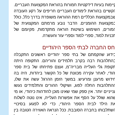
יימות בעיות דידקטיות חמורות בהוראת המקצועות העבריים.
קשיים בהוראת לימודים העבריים חריפים על רקע העובדה
במקצועות הכלליים רמת ההוראה משופרת בדרך כלל, כולל
מקצועות ההומניים. הדבר נובע מרמתם המקצועית של
מורים, השימוש בשיטות הוראה מתקדמות, מקיומם של
כניות למוד, ספרי למוד וספרי עזר והעשרה.
חס החברה לבתי הספר היהודיים
ידוע שהקמתם של בתי ספר יהודיים ראשונים התקבלה
התלהבות רבה בקרב תלמידים והוריהם. התקופה היתה
קופת גלי העלייה מבריה"מ, ועצם פתיחתו של בית ספר
הודי, לאחר עקירה מכוונת של כל הקשור ביהדות, היה בה
ידוש מרענן ומרעיש. במשך הזמן ההרגל עשה את שלו,
התלהבות החלה לפוג, ושיקולי ההורים והתלמידים נעשו
נייניים יותר. אין ספק שמי שאינו מוכן להזדהות כיהודי, או מי
הוא שולל על הסף את אפשרות העלייה, אינו נוטה לשלוח
ת הילד לבית הספר היהודי, כדי לא לפגוע בסיכויי
שתלבותו בחברה הסובבת. ככל הנראה האווירה הטובה בין