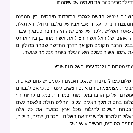
די להסביר להם את טעמיה של שיטה זו.
שיטה שהיא חדשה לגמרי בתולדות היחסים בין המנצח
המנוצח הונהגה על ידי אבי אביו של מלכנו הגדול, הוא תגלת
לאסר השלישי. לפני שלושים שנה היה הדבר כשמלך גיבור
ה, אהובו של האל אשור הציל את אשור מחורבן בידי אררט
בבל. הרבה תיקונים תקן אך הדרך החדשה שבחר בה לקיים
ת שלטון אשור בעולם היא היעילה ביותר מכל מה שעשה.
תי מטרות היו לנגד עיניו: השלום והשובע.
שלום כיצד? נתברר שמלכי העמים הקטנים יש להם שאיפות
נוכיות מצומצמות, הם אינם דואגים לעמיהם, כי אם לכבודם
עושרם. על כן הרבו במלחמות ובמרידות במקום לחיות חיי
לום בחסות מלך האלים. על כן החליט תגלת פלאסר לשם
בטחת השלום להגלות מכל ארץ כבושה את כל אלה
עלולים למרוד ולהשבית את השלום - מלכים, שרים, חיילים,
והנים מסיתים, חרשים עושי נשק.