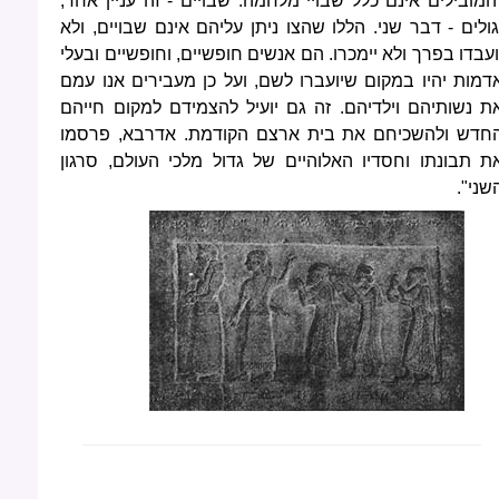
המובילים אינם כלל שבויי מלחמה. שבויים - זה עניין אחד,
גולים - דבר שני. הללו שהצו ניתן עליהם אינם שבויים, ולא
ועבדו בפרך ולא יימכרו. הם אנשים חופשיים, וחופשיים ובעלי
דמות יהיו במקום שיועברו לשם, ועל כן מעבירים אנו עמם
ת נשותיהם וילדיהם. זה גם יועיל להצמידם למקום חייהם
חדש ולהשכיחם את בית ארצם הקודמת. אדרבא, פרסמו
ת תבונתו וחסדיו האלוהיים של גדול מלכי העולם, סרגון
שני".