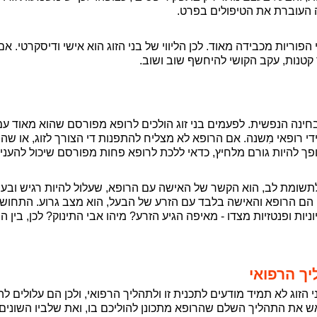
שה העוברת את הטיפולים בפרט.
פוריות מכבידה מאוד. לכן הליווי של בני הזוג הוא אישי ודיסקרטי. אם
קטנות, עקב הקושי להיחשף שוב ושוב.
נה הנפשית. לפעמים בני זוג הולכים לרופא מפורסם שהוא מאוד עמו
די רופאי מִשנה. אם הרופא לא מצליח להתפנות די הצורך לזוג, או שה
פך להיות גורם מלחיץ, כדאי ללכת לרופא פחות מפורסם שיכול להעניק 
תשומת לב, הוא הקשר של האישה עם הרופא, שעלול להיות רגיש ובעיי
 הם הרופא והאישה בלבד עם הזרע של הבעל, הוא מצב גרוע. התחוש
יות ופנטזיות מצדו - מאיפה הגיע הזרע? מיהו אבי התינוק? לכן, בין 
ך הרפואי
 הזוג לא תמיד מודעים לתכנית זו ולתהליך הרפואי, ולכן הם עלולים ל
אש את התהליך השלם שהרופא מתכונן להוליכם בו, ואת שלביו השונים.