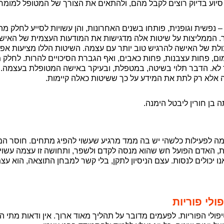
סיוע בדיוק רוצים לקבל מהם, ולהתאים את הצורך של המטופל למומח
 נפשית וגופנית, פותחו בשנים האחרונות, והן עשויות לסייע לחלק מ
ר. הממליצות על שיטות אלה מדגישות את המודעות העצמית של האיש
לת של האישה להרגיש טוב יותר עם עצמה. השיטות הללו מציעות אפשר
מום, פחות עצבנות, פחות כאבים, ואף הגברת הסיכויים להרות. לחלק
ר לא. הדבר תלוי בשיטה, במטפלת, ובעיקר באישה המטופלת בעצמה. ל
ה אלא רק לתת את המידע על כך ששיטות כאלה קיימות.
 בן חורין ליבטל הימנה.
מה לפעילות כלשהי יש בה ממד מרגיע שעשוי להפיג מתחים. חוסר המע
ת, האדם הפועל חש שהוא מנסה לקדם ולשפר, ותחושה זו עצמה עשויה
אנו יכולים לנסות. עצם הניסיון לתקן, בלי קשר למבחן התוצאה, הוא עצ
לי פוריות
ולי הפוריות. לפעמים מדובר על תהליך מאוד ארוך. אין ודאות מתי הט