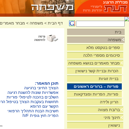
דף הבית
>
משפחה
>
מבחר מאמרים 
בית
משפחה
ספרים בטקסט מלא
סיכומים מספרי הלכה
מבחר מאמרים בנושא משפחה
הכרות ובניית קשר נישואין
בניית זוגיות
תוכן המאמר:
פוריות – ברורים ראשונים
הצורך החיוני ברגיעה
אפשרויות שונות להשגת רגיעה
פוריות, הפריות ופונדקאות
השלבים בהכנה לטיפולי פוריות
תחושות בעקבות הצורך בטיפול הרפ
הריון ולידה
הקשר עם הרופא
בר/בת מצווה
חשיבות הבנת התהליך הרפואי
הפריה חוץ גופית IVF
חינוך מיני
נישואין