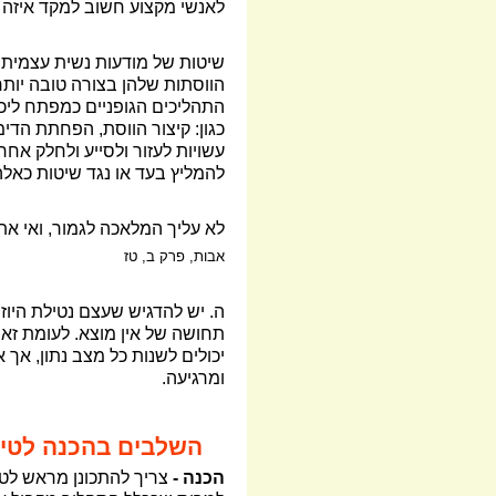
לאנשי מקצוע חשוב למקד איזה 
שיטות של מודעות נשית עצמית –
הווסתות שלהן בצורה טובה יות
התהליכים הגופניים כמפתח ליכו
כגון: קיצור הווסת, הפחתת הדי
עשויות לעזור ולסייע ולחלק אח
להמליץ בעד או נגד שיטות כאל
לא עליך המלאכה לגמור, ואי אתה
אבות, פרק ב, טז
ה. יש להדגיש שעצם נטילת היוז
תחושה של אין מוצא. לעומת זא
יכולים לשנות כל מצב נתון, אך 
ומרגיעה.
השלבים בהכנה לטיפו
הכנה -
צריך להתכונן מראש לטיפ