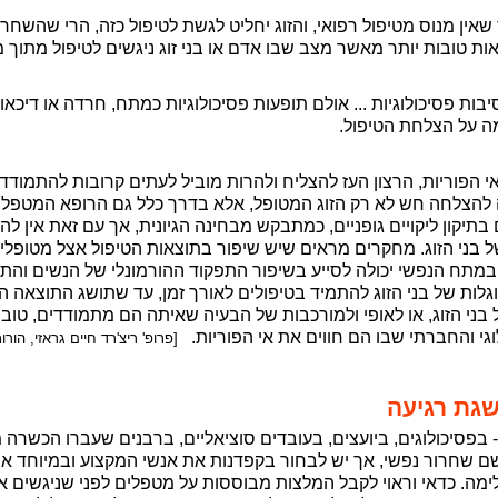
אין מנוס מטיפול רפואי, והזוג יחליט לגשת לטיפול כזה, הרי שהשחרו
 טובות יותר מאשר מצב שבו אדם או בני זוג ניגשים לטיפול מתוך 
יבות פסיכולוגיות ... אולם תופעות פסיכולוגיות כמתח, חרדה או דיכאו
מה על הצלחת הטיפול.
הפוריות, הרצון העז להצליח ולהרות מוביל לעתים קרובות להתמודד
 להצלחה חש לא רק הזוג המטופל, אלא בדרך כלל גם הרופא המטפל.
יקון ליקויים גופניים, כמתבקש מבחינה הגיונית, אך עם זאת אין לה
 בני הזוג. מחקרים מראים שיש שיפור בתוצאות הטיפול אצל מטופלים
במתח הנפשי יכולה לסייע בשיפור התפקוד ההורמונלי של הנשים והתפ
ות של בני הזוג להתמיד בטיפולים לאורך זמן, עד שתושג התוצאה הר
בני הזוג, או לאופי ולמורכבות של הבעיה שאיתה הם מתמודדים, טוב י
י והחברתי שבו הם חווים את אי הפוריות.
[פרופ' ריצ'רד חיים גראזי, הורות
שגת רגיעה
 בפסיכולוגים, ביועצים, בעובדים סוציאליים, ברבנים שעברו הכשרה 
 שחרור נפשי, אך יש לבחור בקפדנות את אנשי המקצוע ובמיוחד אמ
. כדאי וראוי לקבל המלצות מבוססות על מטפלים לפני שניגשים אל