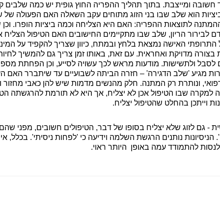
ד חשובה ומייצבת. בתוך תהליך ההפריה החוץ גופית יש כמה שלבים 
ציות הוא שלב שבו בני הזוג מתוחים עקב השאלה האם הפעולה של שא
ההמתנה לתוצאות ההפריה: האם היא הצליחה וכמה ביציות הופרו. וכן
ם לבירור הריון, שלב שבו מתקיימים החישובים האם הטיפול הצליח א
התרופתי האישה נמצאת בלחץ ובמתח, כיוון שצריך להקפיד על המינון
ת בצורה מדויקת ואחראית. עם זאת, באותו זמן צריך גם להמשיך לחיות
לסבל ולתשישות. מודעות מראש לכך עשויה לסייע, וכן הפחתת מספר
רות מגיע 'שלב הדגירה' – חזרה הביתה לשבועיים עד שיתברר האם הע
ואי, ונותרת רק המתנה. חלק מהנשים מדמות שיש להן כאבי מחזור וש
גננה למקרה שבו הטיפול אכן לא יצליח, אך היא לא תורמת להרגשתה הט
ת וייתכן בהחלט שהטיפול יצליח.
 - גם לזוג שלא יצליח בסופו של דבר, הטיפולים חשובים, מפני שהם 
 הניסיונות נותנים הרגשת השלמה וידיעה כי 'לפחות ניסיתי'. בכלל, א
ש לנסות להתמודד עמה באופן
היותר ראוי.