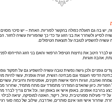
 יש בה גם תועלת כפולה בהקשר לפוריות. האחת – יש סיכוי מסוים 
ויה לסייע ולשחרר את בני הזוג עד כדי כך שהפוריות עשויה לחזור. ה
עה עשויה להשפיע לטובה על תוצאות הטיפולים.
יש לברר היטב את נחיצות הטיפול הרפואי והאם בני הזוג התייחסו לפנ
תח, אהבה וזוגיות.
ים גופניים ולכן גישה נפשית טובה עשויה להשפיע גם על תפקוד גופנ
חינת הדימוי העצמי וגם מבחינה רגשית, זוגית וגופנית, עשוי להיות 
מחה ואהבה, זוגיות ויחסי אישות תקינים, אופטימיות וחיוביות, עשויים
פוריות. כיוון שהאדם המודרני מתמודד עם מתח מתמיד, שחרור ממת
ע בהרבה אופנים, באופן אישי או באופן זוגי, וכל אדם צריך לברר מה
 ידי פעילות ספורטיבית, טיול, ריקוד, האזנה למוסיקה, יציאה לבילוי 
רת. שחרור אישי וזוגי אינם סותרים, ואדרבה, שילוב של כמה סוגי רג