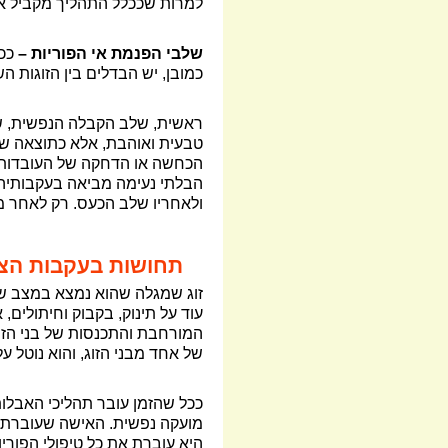
למרות שככלל התהליך מקביל אצל 
שלבי הפנמת אי הפוריות –
ככ
כמובן, יש הבדלים בין הזוגות הש
ראשית, שלב הקבלה הנפשית, שבו
טבעית ואוהבת, אלא כתוצאה של 
הכחשה או הדחקה של העובדות, 
הבלתי נעימה מביאה בעקבותיה 
ולאחריו שלב הכעס. רק לאחר מ
תחושות בעקבות הצור
זוג שמגלה שהוא נמצא במצב של 
עוד על תינוק, בקבוק וחיתולים
המורחבת והתכנסות של בני הזו
של אחד מבני הזוג, והוא נוטל 
ככל שהזמן עובר תהליכי האבלות
מועקה נפשית. האישה שעוברת א
היא עוברת את כל טיפולי הפוריו