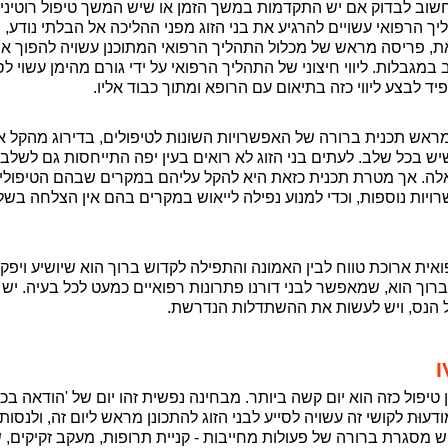
שוב לבדוק אם יש התקדמות במשך הזמן או שיש המשך טיפול רוטיני
 הרפואי עשויים להרגיע את בני הזוג מפני ההליכה אל הבלתי נודע, 
את, פריסה מראש של מכלול התהליך הרפואי המתוכנן עשויה להפוך את
במגבלות. ליווי חיצוני של התהליך הרפואי על ידי גורם מהימן עשוי לס
יד לבצע ליווי כזה בתיאום עם הרופא ומתוך כבוד אליו.
ן מראש תכנית ברורה של האפשרויות השונות לטיפולים, בדירוג מהקל א
 בכל שלב. לעתים בני הזוג לא רואים בעין יפה התייחסות גם לשלבי
אלה. אך מטרת תכנית כזאת היא להקל עליהם במקרים שבהם הטיפולי
ויות נוספות, וכדי למנוע נפילה לייאוש במקרים בהם אין הצלחה בש
פואית ארוכת טווח לבין האמונה והתפילה לקדוש ברוך הוא שיושיע ויפקו
וך הוא, שמאפשר לבני דורנו פתרונות רפואיים כמעט לכל בעיה. יש ל
על הנס, ויש לעשות את ההשתדלות הנדרשת.
I
טיפול כזה הוא יום קשה ביותר. מבחינה נפשית זהו יום של 'הודאה בכשל
עוּת לקושי זה עשויה לסייע לבני הזוג להתכונן מראש ליום זה, ולנסו
ש מסגרת ברורה של פעולות מחייבות - קניית תרופות, מעקב זקיקים, 