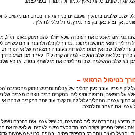
זוגות שונים, כל זוג נאלץ ללמוד ולהתמודד בפני עצמו.
לל ישנם שלבים בתהליך שעוברים בני הזוג עוד בטרם הם ניגשים לרופ
ונים, אך נציע כאן, בקיצור נמרץ, מודל כללי לתהליך.
 בני הזוג מעכלים את העובדה שלא ייוולד להם תינוק באופן רגיל, 
תהליך רפואי מחושב ומתוכנן. בדרך לקבלה ולהבנה זו הם עשויים ל
עד לשלב שבו אין מנוס מלהודות בעובדה המצערת של אי הפוריות. 
בדרך כלל את שלב ההלם - למה זה קרה לי?!
לאחר מכן מגיע בדרך כ
כן בא שלב ההשלמה, שבו מחליטים את מי לשתף בסוד. ואז בא שלב
ך בטיפול הרפואי –
ליקויי פריון עובר כעין תהליך של אבלות ומרגיש ניתוק מהסביבה 'הפ
, אלא על רופאים, תרופות וטיפולים. במקרים רבים נוצרים מצבים של 
ג בתוך עצמם. התהליך עלול להיות קשה עוד יותר במקרים שבהם אי 
על עצמו את האחריות למצב.
, הדיכאון והחרדה עלולים להתעצם. הטיפול עצמו אינו בהכרח טיפול כ
ת טיפולי הפריון זקוקה במיוחד לסעד נפשי. לעתים יש לאישה את ה
ת, והבעל בעצם נותר רק בתפקיד פסיבי, כצופה. לכן יש משמעות גדולה