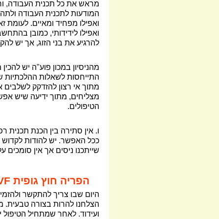
מראש את כל תכנית העבודה, וח
המודעות לתכנית העבודה ולתהליך
ואפילו מפחיד ומאיים. לעומת ז
ואפילו לידידותי, כמובן בהתחשב 
להרגיע את בני הזוג, אך יש להקפ
מהניסיון במכון פוע"ה יש להכי
התייחסות לשאלות ההלכתיות שיש
מתוך אי רצון להזדקק לשלבים 
מצליחים, מתוך ידיעה שיש אפשר
הטיפולים.
ו. אין סתירה בין הכנת תכנית ר
ככל האפשר. יש להודות לקדוש בר
שייתכנו ניסים אך אין סומכים 
הפריה חוץ גופית
VF
היום שבו צריך להתקשר ולהזמין 
הצלחנו להרות בצורה טבעית. מוד
ועידוד. לאחר שמתחיל הטיפול י