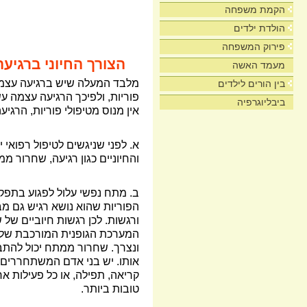
הקמת משפחה
הולדת ילדים
פירוק המשפחה
הצורך החיוני ברגיעה
מעמד האשה
מלבד המעלה שיש ברגיעה עצמה,
בין הורים לילדים
פוריות, ולפיכך הרגיעה עצמה עש
ביבליוגרפיה
אין מנוס מטיפולי פוריות, הרגי
א. לפני שניגשים לטיפול רפואי 
והחיוניים כגון רגיעה, שחרור ממ
ב. מתח נפשי עלול לפגוע בתפקוד
הפוריות שהוא נושא רגיש גם מב
ורגשות. לכן רגשות חיוביים של ש
המערכת הגופנית המורכבת של ה
ונצרך. שחרור ממתח יכול להתבצ
אותו. יש בני אדם המשתחררים על
קריאה, תפילה, או כל פעילות אח
טובות ביותר.