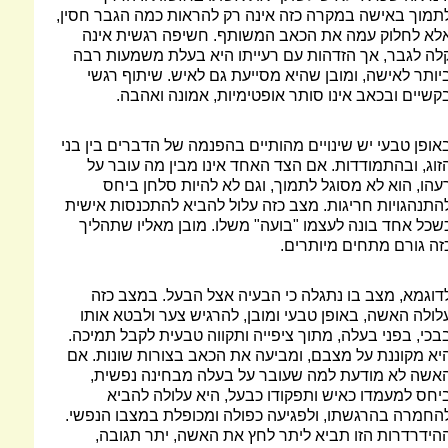
תמוך באישה במקרה כזה אינה רק להראות כמה הגבר חסין,
לא לחלוק עמה את הכאב המשותף. חשיפה רגשית אינה
לה לגבר, אך הזדהות עם רעייתו היא בעלת משמעות רבה
יותר לאישה, ומובן שהיא מסייעת גם לאיש. שיתוף רגשי
קשיים ובכאב אינו סותר אופטימיות, אמונה ואהבה.
אופן טבעי יש שינויים מהותיים בהפנמה של הדברים בין בני
זוג, ובהתמודדות. אם הצד האחד אינו מבין מה עובר על
עהו, הוא לא מסוגל לתמוך, וגם לא להיות סלחן ביחס
התנהגויות חריגות. מצב כזה עלול להביא להתכנסות אישית
שכל אחד בונה לעצמו "בועה" משלו. מובן מאליו שתהליך
זה גורם מתחים מיותרים.
דוגמא, מצב בו נתגלה כי הבעיה אצל הבעל. במצב כזה
לולה האשה, באופן טבעי ומובן, להרגיש צער ולבטא אותו
בכי, בפני בעלה, מתוך ציפייה ותקווה טבעית לקבל תמיכה.
יא מקוננת על מצבם, ומביעה את הכאב בצורות שונות. אם
אשה לא מודעת למה שעובר על בעלה מבחינה נפשית,
יחס למעמדו כאיש ותפקודו כבעל, היא עלולה להביא
החמרה בהרגשתו, ולפגיעה כפולה ומכופלת במצבו הנפשי.
הידרדרות הזו תביא ליתר לחץ את האשה, יתר תגובה,