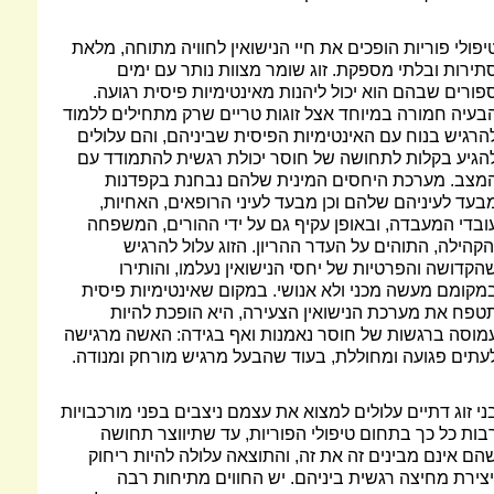
יפולי פוריות הופכים את חיי הנישואין לחוויה מתוחה, מלאת
תירות ובלתי מספקת. זוג שומר מצוות נותר עם ימים
פורים שבהם הוא יכול ליהנות מאינטימיות פיסית רגועה.
בעיה חמורה במיוחד אצל זוגות טריים שרק מתחילים ללמוד
הרגיש בנוח עם האינטימיות הפיסית שביניהם, והם עלולים
הגיע בקלות לתחושה של חוסר יכולת רגשית להתמודד עם
מצב. מערכת היחסים המינית שלהם נבחנת בקפדנות
בעד לעיניהם שלהם וכן מבעד לעיני הרופאים, האחיות,
ובדי המעבדה, ובאופן עקיף גם על ידי ההורים, המשפחה
הקהילה, התוהים על העדר ההריון. הזוג עלול להרגיש
הקדושה והפרטיות של יחסי הנישואין נעלמו, והותירו
מקומם מעשה מכני ולא אנושי. במקום שאינטימיות פיסית
טפח את מערכת הנישואין הצעירה, היא הופכת להיות
מוסה ברגשות של חוסר נאמנות ואף בגידה: האשה מרגישה
עתים פגועה ומחוללת, בעוד שהבעל מרגיש מורחק ומנודה.
ני זוג דתיים עלולים למצוא את עצמם ניצבים בפני מורכבויות
בות כל כך בתחום טיפולי הפוריות, עד שתיווצר תחושה
הם אינם מבינים זה את זה, והתוצאה עלולה להיות ריחוק
יצירת מחיצה רגשית ביניהם. יש החווים מתיחות רבה