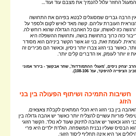
המעגל החוזר עלול להנמיך את מצבם עוד ועוד...
ין הרבה גברים שמסוגלים לבטא בפיהם את התחושה
נוראית העוברת עליהם. קשה מאד לאיש לקום ולספר על
רגשה כזו לאשתו, עם כל האהבה הגדולה שהוא רוחש לה.
יבור כזה כרוך בתחושת בושה, ותחושת ההשפלה היא
וראית. לעומת זאת, בני זוג אשר הקשר ביניהם הוא מסודר
ותר, כאשר בני הזוג צברו יותר ניסיון, וכאשר הם מכירים זה
ת זו יותר לעומק, אז הדברים קלים יותר.
הרב יצחק ניסים, 'מעגלי ההתמודדות', שחר אבקשך - בירור אמוני
ביב הציפייה להיפקד, עמ' 108-106).
חשיבות התמיכה ושיתוף הפעולה בין בני
הזוג
אהבה בין בני הזוג היא הכלי המתאים לקבלת צאצאים.
יפולי פוריות עשויים להצליח יותר כאשר יש אהבה גדולה בין
ני הזוג וכאשר יש אהבה לתינוק שעוד לא נולד. הקשר הזוגי
וא הבסיס שעליו נבנית המשפחה. הולדת ילדים היא פרי
ילולים אך היא אינה תחליף ליסוד הזוגי.