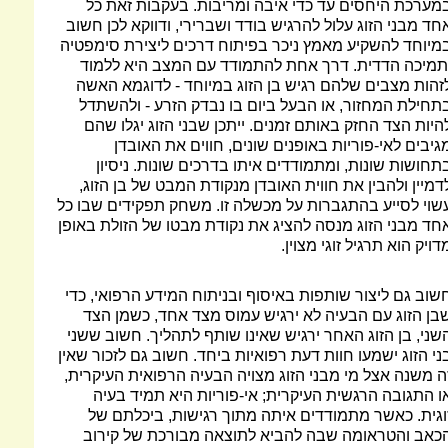
מערכת היחסים עד כדי איבה ומריבות. בעקבות זאת כל
חד מבני הזוג עלול להרגיש בודד ושברירי, ודווקא לכן חשוב
מיוחד להשקיע מאמץ ניכר בפיתוח דרכים ליצירת סימפטיה
תמיכה הדדית. דרך אחת להתמודד עם המצב היא ללמוד
זהות מצבים שלהם רגיש בן הזוג במיוחד - לדוגמא האשה
תחילת המחזור, או הבעל ביום בו נבדק הזרע - ולהשתדל
היות הצד החזק באותם זמנים. ייתכן שבני הזוג יגלו שהם
גיבים לאי-פוריות באופנים שונים, חווים את האובדן
תחושות שונות, ומתמודדים איתו בדרכים שונות. ניסיון
דמיין ולהבין את חווית האובדן מנקודת המבט של בן הזוג,
שוי לסייע בהתגברות על מכשלה זו. משחק תפקידים שבו כל
חד מבני הזוג מנסה להציג את נקודת מבטו של הזולת באופן
דויק הוא תרגיל זוגי מצוין.
שוב גם ליצור שותפות באיסוף ובניתוח המידע הרפואי, כדי
בן הזוג עם הבעיה לא ירגיש עמוס מצד אחד, כשמן הצד
שני, בן הזוג האחר ירגיש שאינו שותף לתהליך. חשוב ששני
ני הזוג ישמעו חוות דעת רפואיות ביחד. חשוב גם לזכור שאין
ה משנה אצל מי מבני הזוג מצויה הבעיה הרפואית העיקרית,
ו התגובה הרגשית העיקרית; אי-פוריות היא תמיד בעיה
וגית. כאשר מתמודדים איתה מתוך רגישות, ביכלתם של
כאב והטראומה שבה להביא לתוצאה מבורכת של קירוב