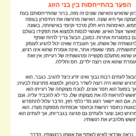
הפער בהתייחסות בין בני הזוג
יוון שהאיש והאישה שונים זה מזה, ברור שהתייחסותם בעת
צוקה אף היא שונה. האישה מרגישה את החיסרון בגופה
מש, האימהוּת היא חלק מרכזי וקיומי באישיותה, בשונה
אשר אצל האיש, שעשוי לנסות ולמצוא את תפקידו בעולם
ם במסגרות אחרות. כמובן, הבעל צריך להיות שותף
רגשותיה של אשתו, אך העובדה שאינו יכול להגיע לעומק
חושותיה, מפני שאופיו אחר, אינה אומרת שהוא אינו רגיש,
ו שהוא מתעלם מקשייה ומרגשותיה של רעייתו; אין זאת
ומרת שהוא אינו רוצה ילדים, חס וחלילה.
בעל לעתים רבות נבוך ואינו יודע כיצד להגיב. כגבר, הוא
רגיש שהוא היה רוצה לשדר ביטחון, ולמצוא פתרונות לבעיה;
ך בפועל הוא חסר אונים. לנוכח מצוקתה של רעייתו הוא
ושש להראות לה את מצוקתו שלו, כדי לא להכביד עליה. ועם
ה, אם הוא יישאר רגוע מדי כלפי חוץ, הדבר עלול להתפרש
טעות כחוסר רגישות וכחוסר אכפתיות מספקת מצדו. הוא
רגיש כאב וצער ולעתים גם פגיעה בגבריותו, אך לעתים הוא
ושש מלהביע את רגשותיו.
. נראה שכדאי לאיש לשתף את אשתו ברגשותיו. הדרך