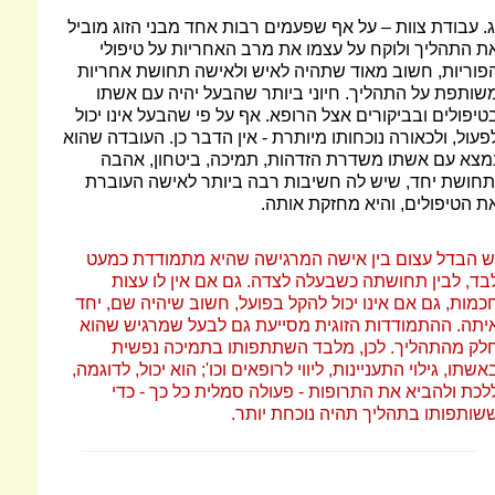
ג. עבודת צוות – על אף שפעמים רבות אחד מבני הזוג מוביל
ת התהליך ולוקח על עצמו את מרב האחריות על טיפולי
פוריות, חשוב מאוד שתהיה לאיש ולאישה תחושת אחריות
שותפת על התהליך. חיוני ביותר שהבעל יהיה עם אשתו
טיפולים ובביקורים אצל הרופא. אף על פי שהבעל אינו יכול
פעול, ולכאורה נוכחותו מיותרת - אין הדבר כן. העובדה שהוא
מצא עם אשתו משדרת הזדהות, תמיכה, ביטחון, אהבה
תחושת יחד, שיש לה חשיבות רבה ביותר לאישה העוברת
ת הטיפולים, והיא מחזקת אותה.
ש הבדל עצום בין אישה המרגישה שהיא מתמודדת כמעט
בד, לבין תחושתה כשבעלה לצדה. גם אם אין לו עצות
כמות, גם אם אינו יכול להקל בפועל, חשוב שיהיה שם, יחד
יתה. ההתמודדות הזוגית מסייעת גם לבעל שמרגיש שהוא
לק מהתהליך. לכן, מלבד השתתפותו בתמיכה נפשית
אשתו, גילוי התעניינות, ליווי לרופאים וכו'; הוא יכול, לדוגמה,
לכת ולהביא את התרופות - פעולה סמלית כל כך - כדי
שותפותו בתהליך תהיה נוכחת יותר.