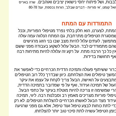
בבות, ושל פיתוח יחסי נישואין יציבים ואוהבים.
שרה באריס
יואל קומט, 'אי פוריות - דברים שבלב', הורות נכספת, עמ' 80-78
התמודדות עם המתח
מתח, לצערנו, הוא חלק בלתי נפרד מטיפולי הפוריות, וככל
מסגרת הטיפולים מתרחבת, גם המתח הנלווה עמה עולה
מתמשך. לעתים עלול להיות מצב שבו בני הזוג מרגישים
הם מתמודדים לבד. הבעל עלול לשקוע בעבודה מפני ששם
ין כל כך הרבה מתח. על רקע זה עלולה להיות מתיחות רבה
אף תחושת בדידות.
רור ששיתוף פעולה ותמיכה הדדית הכרחיים כדי לאפשר את
משך טיפולים ואת הצלחתם. כיוון שבדרך כלל רוב הטיפולים
תבצעים על האישה, הבעל צריך לקחת על עצמו את עיקר
עול של תמיכה ועידוד, ואף על פי שמדובר בתמיכה הדדית,
רי שמשימה זו צריכה להיות מוטלת בעיקר על כתפי הבעל.
יפולי פוריות מצריכים מאמץ רב וסבלנות רבה. ליווי, תמיכה
עידוד מצד הבעל לאשתו הכרחיים להצלחת הטיפולים. לא רק
די לתת כוחות לבצע טיפול ועוד טיפול, אלא גם מפני שרגיעה
זמן הטיפול עשויה לתת סיכוי טוב יותר להצלחתו.