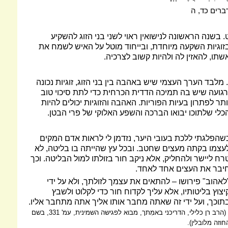
ברים כד, ה
. בשנה הראשונה לנישואין ראוי לשני בני הזוג להשקיע
זוגיות השקעה מיוחדת, ובייחוד מוטל על האיש לשמח את
שתו, להאזין לה ולהיות קשוב לצרכיה.
. מלבד הערך העצמי שיש באהבה בין בני הזוג, זוגיות נכונה
רגועה שיש בה תמיכה הדדית הכרחית כדי לתת סיכוי טוב
ותר לפתרון בעיות הפוריות. האהבה והזוגיות יכולים להיות
כלי שלתוכו יבואו הברכה והשפע האלוקי של פרי הבטן.
שהפלגתי ללכת בעובי היער, נזדמן לי לראות אדם המקים
עצמו בקתה מעצים שחטב. ובכל עץ שהייתה בו בליטה, לא
רח ליישר ולהחליק, אלא ניקב חור בזולתו למול הבליטה. וכך
יבר את העצים אחד לאחד.
לאהוב" פירושו – להתאים את עצמך לזולתך, ולא על ידי
יצוץ בליטותיו, אלא עליך לקדוח חור כדי לקלוט ולשבץ
תוכך, ועל ידי זה שאתה מחבר אותו אליך אתה מתחבר אליו.
(הרב רן כלילי, הדריכני באמִתך, מבוא לפגישה השמינית, עמ' 331, בשם
חוזה מלובלין).