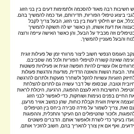
ש חשיבות רבה מאוד להסכמה ולתמימות דעים בין בני הזוג
גבי ביצוע טיפולי הפוריות, תדירותם, ועד כמה להמשיך בהם.
כלל, אם יש חילוקי דעות בין בני הזוג, הבעל צריך לקבל
ענווה את דעת אשתו, הן כאשר יש לה תשוקה להמשיך
טיפולים וזה מכביד על הבעל, והן כאשר האישה עייפה ורוצה
נוח והבעל מעוניין להמשיך.
קב העומס הנפשי חשוב ליצור מרווחי זמן של פעילות זוגית
עימה שאינה קשורה לטיפולי הפוריות ולכל מה שסביבם.
רווחים אלו עשויים להיות חופשה זוגית או פעילויות פשוטות
ותר. הבעת רגשות והאזנה הדדית, מוּדעות והדגשת פעולות
חיזוק הזוגיות עשויות להקל ולשחרר מועקות ולתרום להרגשה
יובית וטובה, שבסופו של דבר עשויה גם לתרום להצלחת
טיפול. החשיבות היא לעצם ההפוגה, הרגיעה, היכולת לראות
ת החיים בפנים נעימות ושוחקות, כדי לאפשר לבני הזוג
עצמה אישית וזוגית וקבלת כוחות, שהן כמשב אוויר מרענן.
ם זאת, צריך לשמור על מידה סבירה ביחס בין הטיפולים
הפוגות, ולזכור שהטיפולים הם העיקר והתכלית, וההפוגות
ועדו בעיקר כדי לשרת ולאפשר אותם. הדברים פשוטים
ידועים, ואף אם אין צורך להאריך בהם, חשוב להזכיר אותם.