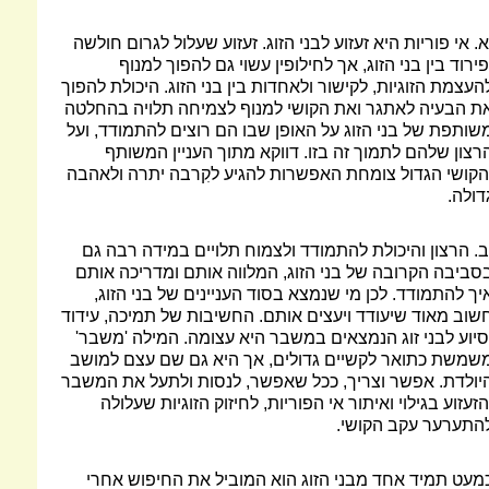
א. אי פוריות היא זעזוע לבני הזוג. זעזוע שעלול לגרום חולשה
פירוד בין בני הזוג, אך לחילופין עשוי גם להפוך למנוף
העצמת הזוגיות, לקישור ולאחדות בין בני הזוג. היכולת להפוך
ת הבעיה לאתגר ואת הקושי למנוף לצמיחה תלויה בהחלטה
שותפת של בני הזוג על האופן שבו הם רוצים להתמודד, ועל
רצון שלהם לתמוך זה בזו. דווקא מתוך העניין המשותף
הקושי הגדול צומחת האפשרות להגיע לקִרבה יתרה ולאהבה
דולה.
ב. הרצון והיכולת להתמודד ולצמוח תלויים במידה רבה גם
סביבה הקרובה של בני הזוג, המלווה אותם ומדריכה אותם
יך להתמודד. לכן מי שנמצא בסוד העניינים של בני הזוג,
שוב מאוד שיעודד ויעצים אותם. החשיבות של תמיכה, עידוד
סיוע לבני זוג הנמצאים במשבר היא עצומה. המילה 'משבר'
שמשת כתואר לקשיים גדולים, אך היא גם שם עצם למושב
יולדת. אפשר וצריך, ככל שאפשר, לנסות ולתעל את המשבר
הזעזוע בגילוי ואיתור אי הפוריות, לחיזוק הזוגיות שעלולה
התערער עקב הקושי.
מעט תמיד אחד מבני הזוג הוא המוביל את החיפוש אחרי