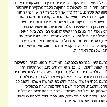
יפול רפואי. הדינמיקה הספציפית שבין בני הזוג קובעת איזה
הם יהיה היוזם, כשלעתים רחוקות בלבד מתקיימת שותפות
ווה של שניהם. בדרך כלל אחד מבני הזוג הוא "הנהג התורן",
חוקר את הבעיה, מוצא את הרופא, קובע תור, מארגן את
משוב אחרי הביקור, ומוודא שהמסמכים החשובים נשמרו.
חירת בן הזוג שעליו מוטלת האחריות הזו עשויה לנבוע
מציאות החיים: בן הזוג שיש לו פנאי רב יותר; בעל האופי
פעיל יותר; בעל האישיות העוצמתית והמאורגנת יותר. עם
את, לעתים סיבתה של הטלת האחריות נראית מעורפלת,
קשה להסביר מדוע דווקא אחד מבני הזוג הוא הנושא ברוב
ובו של נטל האחריות.
מעט שאין בנמצא מצב שבו המודעות, המוטיבציה והפעילות
היו שוות לחלוטין בין בני הזוג. לעתים מוביל אי השוויון הזה
טינה ולמשברים בתהליך פתרון הבעיה. חשוב לזכור שגברים
נשים הם יצורים שונים, לא רק פיסית אלא גם פסיכולוגית.
מעט בלתי אפשרי שגבר יחוש כפי שחשה אשתו ויחשוב כפי
היא חושבת, ולהיפך. לשם התקדמות יעילה בתהליכי
אבחון והטיפול באי-פוריות יש להכיר ולהתחשב בהבדלים
ללו.
(פרופ' חיים ריצ'רד גראזי, 'הזוג, הרופא והרב: שותפות משולשת',
רות נכספת, עמ' 104 ועמ' 107).