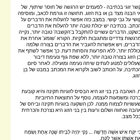
שר זוגי בכתיבה - לפעמים יש הרגשה של חוסר שיתוף, של
י הבנה מצד בן או בת הזוג. תחושה זו גורמת לכאב, ומוסיפה
ושי על גבי קושי. במצב כזה אפשר להעלות את הדברים על
כתב. בכתיבה יש יכולת טובה יותר להעלות את הדברים
שקט, הדברים עשויים להתקבל ב'הקשבה' טובה יותר, נקייה
רגשות צדדיים ומתגובות חלקיות. הקורא 'שומע' אחרת את
דברים, ויש אפשרות להעביר את הדברים בצורה שלמה
כוללת יותר, ללא הפרעות והסחות דעת. כך אפשר לשתף את
ן הזוג בצורה טובה יותר, ללא שפת גוף ונעימת דיבור
עלולים למנוע לעתים שיחה נעימה ומועילה. לאחר סיום
כתיבה, על הכותב לשוב ולקרוא את המכתב במבט של בן
זוג.
. האהבה בין בני זוג היא הבסיס לזוגיות תקינה והיא קובעת
רכה ומשמעות לעצמה, נוסף על התוצאות החיוביות
עשויות לצמוח ממנה. לכן השקעה בזוגיות תקינה וביחס של
הבה ואחווה ושלום ורעות בין בני הזוג היא נצרכת והכרחית
כל מצב.
ִּי יִקַּח אִישׁ אִשָּׁה חֲדָשָׁה ... נָקִי יִהְיֶה לְבֵיתוֹ שָׁנָה אֶחָת וְשִׂמַּח
ֶת אִשְׁתּוֹ אֲשֶׁר לָקָח.