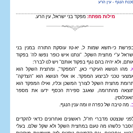
כנת הנגף - עין הרע
מילות מפתח:
מפקד בני ישראל, עין הרע.
פרשת כי-תשא שמות ל, יא-טז עוסקת התורה במנין בני
שראל ע"י מחצית השקל. "ונתנו איש כופר נפשו לה' בפקוד
ותם, ולא יהיה בהם נגף בפקוד אותם" ויש לנו לברר:
.
מהו הנושא העיקרי כאן, "המפקד", ומחצית השקל הוא
מצעי טכני לביצוע המפקד. או אולי הנושא הוא "הצדקה"
רומת מחצית השקל לצורך המשכן וכליו, ואילו המפקד הוא
וצאה מהתרומה, שאגב ספירת הכסף ידעו את מספר
אוכלוסין.
.
מה טיבה של כפרה זו ומה ענין הנגף.
פני שנצטט מדברי חז"ל, ראשונים ואחרונים כדאי להקדים
סבר כלשהו מה טעם במחצית השקל ולא שקל שלם. בעלי