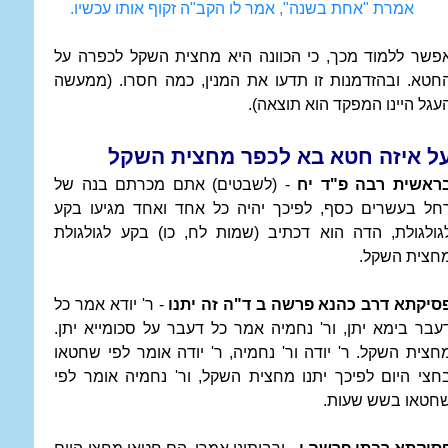
אמרת "אחת בשנה", אמר לו הקב"ה זקוף אותו עכשיו.
פשר ללמוד מכך, כי הכוונה היא מחצית השקל לכפרה על
חטא. ובהזדמנות זו תדעו את המנין, כמה חסרו. (ממעשה
עגל היינו המפקד הוא תוצאה).
ל איזה חטא בא לכפר מחצית השקל
ראשית רבה פ"ד יח
- (לשבטים) אתם מכרתם בנה של
חל בעשרים כסף, לפיכך יהיה כל אחד ואחד מגיעו בקע
גולגולת, הדה הוא דכתיב (שמות לח, כו) בקע לגולגולת
חצית השקל.
סיקתא דרב כהנא פרשה ב ד"ה זה יתנו
- ר' יודא אמר כל
עבר בימא יתן, ור' נחמיה אמר כל דעבר על סכומייא יתן.
חצית השקל. ר' יודה ור' נחמיה, ר' יודה אומר לפי שחטאו
חצי היום לפיכך יתנו מחצית השקל, ור' נחמיה אומר לפי
חטאו בשש שעות.