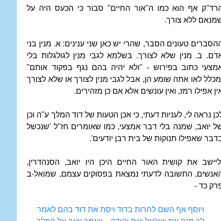
רד"ק אף הוא כמו ה"אור החיים" סבור כי הכעס היה על
מנאם ללא צורך.
הסברים טעונים הסבר, שהרי יש כאן שני ענינים: א. מנין בני
דם. ב. מנין שלא לצורך. בשלמא לגבי מנין לגולגלות בלי
מצעי כתוב בפירוש - "ולא יהיה בהם נגף בפקוד אותם"
מכלל לאו אתה שומע הן, אבל לגבי מנין לצורך או שלא לצורך
ין אפילו רמז, ואין עונשים אלא אם כן מזהירים.
כן נראה לי, לעניות דעתי, כי אכן הטעות של דוד המלך ע"ה וכן
ל יואב, שמנה בלי דבר אמצעי, כמו שאומרים חז"ל 'שנכשל
דבר שאפילו תנוקות של בית רבן יודעים'.
ליישב את קושית האור החיים היכן היו יואב, הסנהדרין,
אנשים, התשובה לדעתי נמצאת בפסוקים עצמם, שמואל-ב
רק כד -
ויוסף אף השם לחרות בדוד ויסת את דוד בהם לאמר