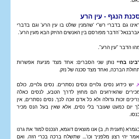
אט.
כנת הנגף - עין הרע
אינו גם בדברי רש"י 'שהמנין שולט בו עין הרע' וגם בדברי
ברבנאל 'הדבר מפורסם בין האנשים ההיזק הבא מעין הרע'.
הו הדבר "עין הרע".
בינו בחיי
נותן שני הסברים: אחד מצד מניעת אפשרות
חולת הברכה, ואחד מצד סכנה של נזק.
.
יש כידוע נסים גלויים ונסים נסתרים. נסים גלויים, כולם
כירים שהאירועים הם מחוץ לדרך הטבע, לנסים כאלה
ריכים זכות גדולה ולא כל אדם זוכה לכך. נסים נסתרים, אין
ך יום כמעט שעובר בלי נסים, אלא שאין בעל הנס מכיר
נסו.
גמרא (תענית ח, ב) אנו מוצאים דוגמא, הנכנס למוד את גרנו
אמר יהי רצון מלפניך וכו'... שתשלח ברכה בכרי הזה. ואם