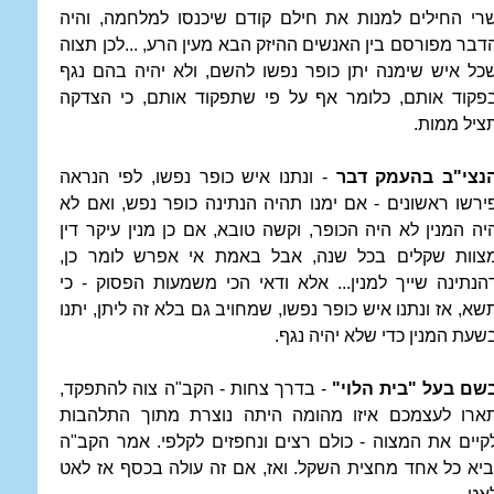
רי החילים למנות את חילם קודם שיכנסו למלחמה, והיה
דבר מפורסם בין האנשים ההיזק הבא מעין הרע, ...לכן תצוה
כל איש שימנה יתן כופר נפשו להשם, ולא יהיה בהם נגף
פקוד אותם, כלומר אף על פי שתפקוד אותם, כי הצדקה
ציל ממות.
נצי"ב בהעמק דבר
- ונתנו איש כופר נפשו, לפי הנראה
ירשו ראשונים - אם ימנו תהיה הנתינה כופר נפש, ואם לא
יה המנין לא היה הכופר, וקשה טובא, אם כן מנין עיקר דין
צוות שקלים בכל שנה, אבל באמת אי אפרש לומר כן,
הנתינה שייך למנין... אלא ודאי הכי משמעות הפסוק - כי
שא, אז ונתנו איש כופר נפשו, שמחויב גם בלא זה ליתן, יתנו
שעת המנין כדי שלא יהיה נגף.
שם בעל "בית הלוי"
- בדרך צחות - הקב"ה צוה להתפקד,
ארו לעצמכם איזו מהומה היתה נוצרת מתוך התלהבות
קיים את המצוה - כולם רצים ונחפזים לקלפי. אמר הקב"ה
ביא כל אחד מחצית השקל. ואז, אם זה עולה בכסף אז לאט