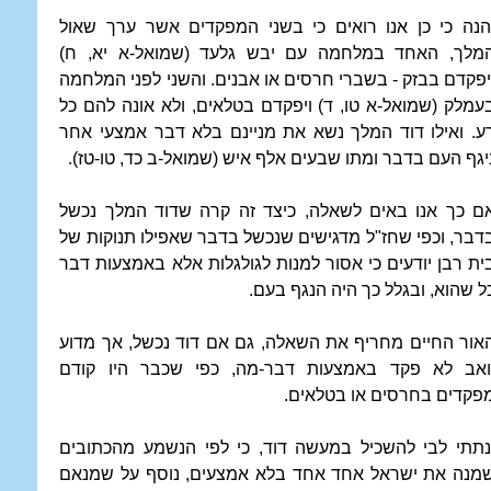
הנה כי כן אנו רואים כי בשני המפקדים אשר ערך שאול
מלך, האחד במלחמה עם יבש גלעד (שמואל-א יא, ח)
יפקדם בבזק - בשברי חרסים או אבנים. והשני לפני המלחמה
עמלק (שמואל-א טו, ד) ויפקדם בטלאים, ולא אונה להם כל
ע. ואילו דוד המלך נשא את מניינם בלא דבר אמצעי אחר
יגף העם בדבר ומתו שבעים אלף איש (שמואל-ב כד, טו-טז).
ם כך אנו באים לשאלה, כיצד זה קרה שדוד המלך נכשל
דבר, וכפי שחז"ל מדגישים שנכשל בדבר שאפילו תנוקות של
ית רבן יודעים כי אסור למנות לגולגלות אלא באמצעות דבר
ל שהוא, ובגלל כך היה הנגף בעם.
אור החיים מחריף את השאלה, גם אם דוד נכשל, אך מדוע
ואב לא פקד באמצעות דבר-מה, כפי שכבר היו קודם
פקדים בחרסים או בטלאים.
נתתי לבי להשכיל במעשה דוד, כי לפי הנשמע מהכתובים
מנה את ישראל אחד אחד בלא אמצעים, נוסף על שמנאם