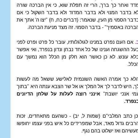
דד ואחר כך ברך, הרי זה תפלת שוא, כי אין הברכה שורה
א בדבר המנוי ולא בדבר המדוד ולא בדבר השקול כי אם
דבר הסמוי מן העין, שנאמר: (דברים כח, ח) "יצו ה' אתך את
ברכה באסמיך" - בדבר הסמוי. זה מצד מניעת הברכה.
.
אם העם נפרט במנינו לגולגלותיו, עובר כל פרט ופרט לפני
על ההשגחה וענינו של כל אחד נבחן ונדון בנפרד, ואי אפשר
לא עונש. לא כן כאשר הוא חלק מן הכלל הוא נמשך עם
כלל.
לא כך אמרה האשה השונמית לאלישע ששאל מה לעשות
ך, היש לדבר לך אל המלך או אל שר הצבא ענתה היא "בתוך
מי אנכי יושבת"
אינני רוצה לעלות על שלחן הדיונים
נפרד.
כן כתב המלבי"ם (שמות ל, יב) - כשהעם מתאחדים, זכות
רבים גדול מאד, אבל שמפרידים כל איש בפני עצמו יחופשו
עשיהם ואז ישלוט בהם נגף.