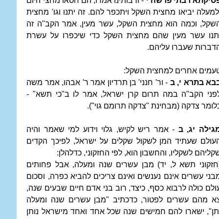
סיקתא רבתי פרשה י
- ורבותינו אמרו, הם חטאו מחצי היום
למעלה יביאו מחצית השקל ויתכפר להם. זה יתנו וגו' מחצית
שקל, וכמה הוא מחצית השקל, עשר מעין, אמר הקב"ה זה
תנו עשר מעין שהם מחצית השקל כדי שיכפרו על עשרת
דברות שעברו עליהם.
עמים אחרים למחצית השקל:
בא בתרא י, ב
- ור' חנני' בן תרדיון אמר ר' אבהו, אמר משה
פני הקב"ה במה תרום קרן ישראל, אמר לו ב"כי תשא" -
לומר צדקה (מבחינת "צדקה תרומם גוי").
גילה יג, ב
- אמר ריש לקיש, גלוי וידוע למי שאמר והיה
עולם שעתיד המן לשקול שקלים על ישראל, לפיכך הקדים
קליהם לשקליו, והחשבון הוא, לפי החזקוני, כדלהלן:
חזקוני תשא ל, יד) מבן עשרים שנה ומעלה, אבל פחותים
בני עשרים אינם נענשים ואינם צריכים להביא כפרה, וסכום
ולם כולה לרבוא כסף, כיצד, רוב בני אדם חיים שבעים שנה,
א מהם עשרים לפטור, כדכתיב "מבן עשרים שנה ומעלה
תן", ישארו להם חמישים שנה שכל אחד ואחד מישראל נותן