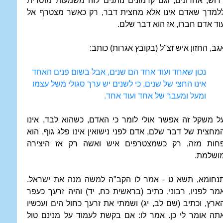
רוש, אחרונים, וגם קדמונים נותנים לזה משמעות מוסרית
למדך שאדם אינו אלא מחצית דבר, רק כאשר מצטרף אל
וד אדם חברו, אז הוא דבר שלם.
גב, החזון איש זצ"ל (בקובץ אגרות) כותב:
נכון שאחד ועוד אחד הם שנים, אבל בשום פנים האחד
אינו החצי של שנים, כי לשנים יש ערך סגולי משל עצמו
ומעל ומעבר של אחד ועוד אחד.
ל משקל זה אפשר אולי לומר כי האדם, כשהוא לבד, אינו
מחצית של דבר שלם, אדם לפני נישואין אינו פלג גוף, הוא
חות מזה, רק כשמצטרפים איש ואשה רק אז היצירה
ושלמת.
נחומא, תשא ט - אמר לו הקב"ה למשה מנה את ישראל.
מר לפניו, רבוני, כתיב (בראשית כח, יד) והיה זרעך כעפר
ארץ, וכתיב (שם לב, יג) ושמתי את זרעך כחול הים ועכשיו
תה אומר לי כן. אמר לו: אם בקשת לעמוד על מנינם טול