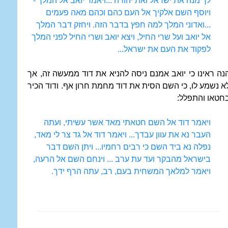
לך מנה את ישראל ואת יהודה ...ויאמר יואב אל המלך -
ויוסף השם אלקיך אל העם כהם וכהם מאה פעמים
...ואדוני המלך למה חפץ בדבר הזה. ויחזק דבר המלך
אל יואב ועל שרי החיל, ויצא יואב ושרי החיל לפני המלך
לפקוד את העם את ישראל...
נה ראינו כי יואב אמנם ניסה להניא את דוד ממעשה זה, אך
א נשמע לו, כי השם הסית את דוד מחמת חרון אף. ודוד הכיר
חטאו והתפלל:
ויאמר דוד אל השם חטאתי מאד אשר עשיתי, ועתה
העבר נא את עוון עבדך... ויאמר דוד אל גד צר לי מאד,
נפלה נא ביד השם כי רבים רחמיו... ויתן השם דבר
בישראל מהבקר ועד עת ערב ... וינחם השם אל הרעה,
ויאמר למלאך המשחית בעם, רב, עתה הרף ידך.