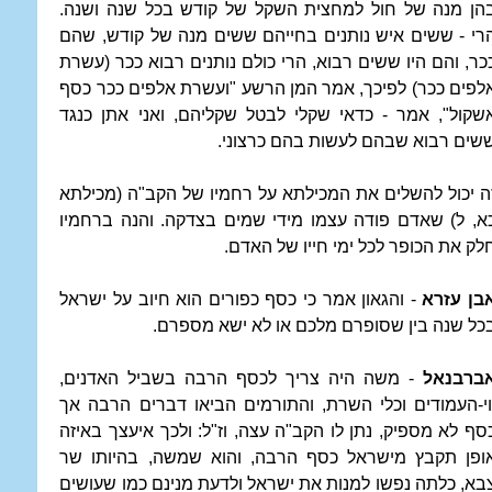
הן מנה של חול למחצית השקל של קודש בכל שנה ושנה.
רי - ששים איש נותנים בחייהם ששים מנה של קודש, שהם
כר, והם היו ששים רבוא, הרי כולם נותנים רבוא ככר (עשרת
לפים ככר) לפיכך, אמר המן הרשע "ועשרת אלפים ככר כסף
שקול", אמר - כדאי שקלי לבטל שקליהם, ואני אתן כנגד
שים רבוא שבהם לעשות בהם כרצוני.
ה יכול להשלים את המכילתא על רחמיו של הקב"ה (מכילתא
א, ל) שאדם פודה עצמו מידי שמים בצדקה. והנה ברחמיו
לק את הכופר לכל ימי חייו של האדם.
בן עזרא
- והגאון אמר כי כסף כפורים הוא חיוב על ישראל
כל שנה בין שסופרם מלכם או לא ישא מספרם.
ברבנאל
- משה היה צריך לכסף הרבה בשביל האדנים,
וי-העמודים וכלי השרת, והתורמים הביאו דברים הרבה אך
סף לא מספיק, נתן לו הקב"ה עצה, וז"ל: ולכך איעצך באיזה
ופן תקבץ מישראל כסף הרבה, והוא שמשה, בהיותו שר
בא, כלתה נפשו למנות את ישראל ולדעת מנינם כמו שעושים