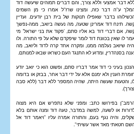
לא דבר אמצעי וללא צורך, והם דברים תמוהים שיעשה דוד
מלך ע"ה דבר כזה, ומצינו שרז"ל אמרו כי מן השמים
כשילוהו בדבר שאפילו תנוקות של בית רבן יודעים. ועדיין
שה. תינח דוד אמרינן שטעה, מה נעשה ביואב, ממה-נפשך
שה, אם דברי דוד בא אליו סתם, 'פקוד את בני ישראל' מי
מר לו שאין בכוונת דוד לומר שיפקדם שלא על פי התורה. ולו
היה שיואב נעלמה ממנו, ומקרה אחד קרה לדוד וליואב, מה
ענה בסנהדרין, ומדוע לא התנגד העם כשראו שבאו למנותם.
הנכון בעיני כי דוד אמר דבריו סתם, ופשוט הוא כי יואב יודע
ומרת הענין ולא ימנם אלא על ידי דבר אחר, בבזק או בדומה
ו, והטעות שעשה היתה, שהיה המספר ללא דבר (ללא סבה
צורך).
רמב"ן בפירושו כתב: ומפני שלא נתפרש אם היא מצוה
דורות או לשעה, למשה במדבר, טעה דוד ומנה אותם בלא
קלים, והיה נגף בעם, והתורה אמרה עליו "ויאמר דוד אל
שם חטאתי מאד אשר עשיתי".