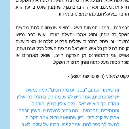
גולגלות אלא יתנו כל אחד מחצית השקל ותמנה את השקלים
תדע את מנינם, ולא יהיה בהם נגף, שהמנין שולט בו עין הרע
הדבר בא עליהם, כמו שמצינו בימי דוד.
רמב"ם - במנין המצוות קעא - "הצווי שנצטווינו לתת מחצית
שקל כל שנה, והוא אמרו יתעלה "ונתנו איש כפר נפשו
השם". וכן פסק בהלכות שקלים פרק א הלכה א: מצות עשה
ן התורה ליתן כל איש מישראל מחצית השקל בכל שנה ושנה,
אפילו עני המתפרנס מן הצדקה חייב, ושואל מאחרים או
וכר כסות מעל כתפו ונותן מחצית השקל.
לקוט שמעוני (ריש פרשת תשא) -
זה שאמר הכתוב "בטנך ערמת חטים", למה נמשלו
ישראל כחטים, אמר ריש לקיש, מה חטים הללו כלן עולין
במדה, כך הוא ישראל - כלם עולין במנין, הזקנים
והחסידים והחכמים... מה כתיב למעלה מן הענין "וכפר
אהרן על קרנותיו" - כיון שחטאו ישראל אמר הקב"ה
למשה לך כפר להם. אמר לפניו, רבונו של עולם, לא כן