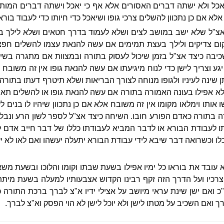
אכל ולא ישתה דברים האסורים אלא אף כי יאכל וישתה דברים המות
א אם כן נתכוון להשלים צרכי גופו ושיאכל כדי חיותו כדי לעבוד בוראו
 אצ"ל שלא ישב במושב לצים ושלא לעמוד בדרך חטאים ושלא לילך ב
ום צדיקים ולילך בעצת תמימים אם עשה להנאת עצמו להשלים חפצו 
בה כיצד אצ"ל בזמן שיכול לעסוק בתורה ובמצוות אם מתגרה בשינה
גע וצריך לישן כדי לנוח מיגיעתו אם עשה להנאת גופו אין זה משובח 
יתן שינה לעיניו ולגופו מנוחה לצורך הבריאות ושלא תיטרף דעתו בתו
א אפילו בעונה האמורה בתורה אם עשה להנאת גופו או להשלים תאותו
ו אותו וימלאו מקומו אין זה משובח אלא אם כן נתכוון שיהיו לו בנים ל
 בתורה כאדם הפורע חובו. השיחה כיצד אצ"ל לספר לשון הרע ונבל
ו לעבודת הבורא או לדבר המביא לעבודתו כללו של דבר חייב אדם לשו
לו וכשרואה דבר שיבא לידי עבודת הבורא יתעלה יעשהו ואם לאו לא י
 עובד את בוראו כל ימיו אפילו בשעת שבתו וקומו והלוכו ובשעת משאו
צרכיו ועל הדרך הזה זקף רבינו הקדוש אצבעותיו למעלה בשעת מיתתו 
 ואם ישן שינת עראי מיושב על אצילי ידיו א"צ לברך ברכת התורה 
ך ואם השכיב על מטתו לישן ולא יוכל לישן לא הוי הפסק וא"צ לברך.