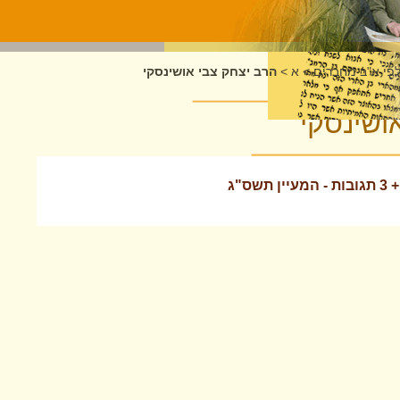
לפי א"ב מחברים
>
א
>
הרב יצחק צבי אושינסקי
ושינסקי
ס"ג