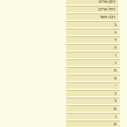
ניסן אררט
רחל אררט
רבנו אשר
ב
ג
ד
ה
ו
ז
ח
ט
י
כ
ל
מ
נ
ס