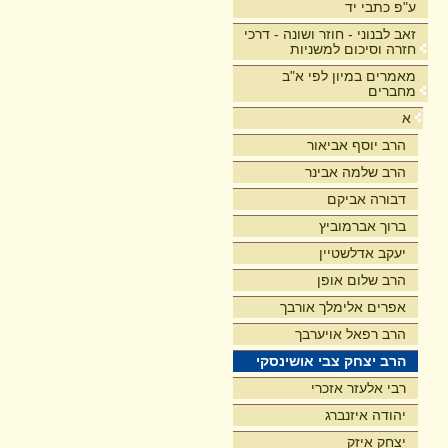
ע"פ כתבי יד
זאב לבנוני - חוזר ושונה - דרכי
חזרה וסיכום למשניות
מאמרים במיון לפי א"ב
מחברים
א
הרב יוסף אביאור
הרב שלמה אבינר
דבורה אביקם
ברוך אברמוביץ
יעקב אדלשטיין
הרב שלום אופן
אפרים אלימלך אורבך
הרב רפאל אויערבך
הרב יצחק צבי אושינסקי
רבי אלעזר אזכרי
יהודה איזנברג
יצחק איזק