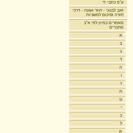
ע"פ כתבי יד
זאב לבנוני - חוזר ושונה - דרכי
חזרה וסיכום למשניות
מאמרים במיון לפי א"ב
מחברים
א
ב
ג
ד
ה
ו
ז
ח
ט
י
כ
ל
מ