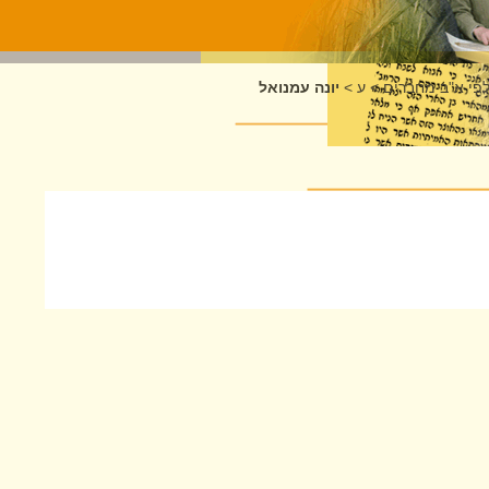
לפי א"ב מחברים
>
ע
>
יונה עמנואל