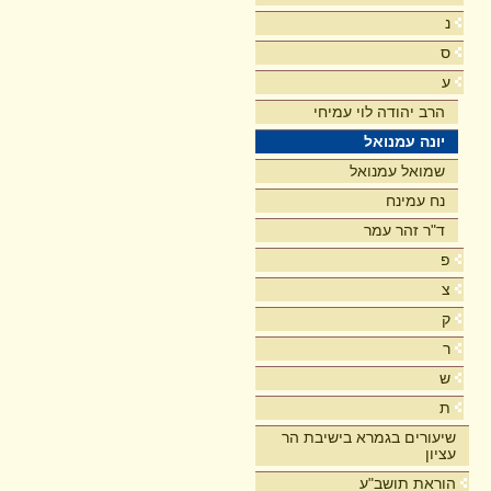
נ
ס
ע
הרב יהודה לוי עמיחי
יונה עמנואל
שמואל עמנואל
נח עמינח
ד"ר זהר עמר
פ
צ
ק
ר
ש
ת
שיעורים בגמרא בישיבת הר
עציון
הוראת תושב"ע