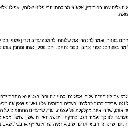
השליח עמו בבית דין, אלא אומר להם: הרי פלוני שלוחי, ואפילו שלא 
מאה.
ם בפניה, ואמר לה: הרי את שלוחתי להולכה עד בית דין פלוני והם יעמ
ומר בפניהם: בפני נכתב ובפני נחתם, והם נוטלין אותו ונותנין אותו
בל אם לא התנה עליה, אלא נתן לה גיטה והרי הגט יוצא מתחת ידה א
 וגט שבידה כתוב כהלכתו והעדים חתומים עליו. ואע"פ שאין אנו מכיר
פה אותו, שהרי אינה מקלקלת על עצמה. ועוד, שהעדים החתומים על ה
ערער. לפיכך נעמיד הגט בחזקתו ותנשא, ואין חוששין שמא ימצא מז
, עד שיערער הבעל או עד שיביא ראיה שהוא מזוייף או בטל. שאם נח