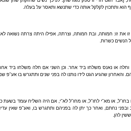
, [אבד הגט הרי זו ספק מגורשת]. לפיכך נשים שחזקתן שהן שונאות 
ייף הוא ותתכוין לקלקל אותה כדי שתנשא ותאסר על בעלה.
 זו את זו: חמותה, ובת חמותה, וצרתה, אפילו היתה צרתה נשואה לא
 הנשים כשרות.
חלה או נאנס משלחו ביד אחר. וכן השני אם חלה משלחו ביד אחר ו
ם. והאחרון שהגיע הגט לידו נותנו לה בפני שנים ותתגרש בו אע"פ שמ
חו"ל, או מא"י לחו"ל, או מחו"ל לא"י, אם היה השליח עומד בשעת כ
ובפני נחתם, ואחר כך יתן לה בפניהם ותתגרש בו, ואע"פ שאין עדיו ידו
שין להן.