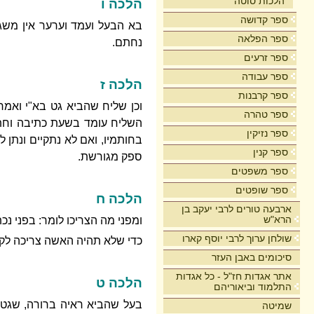
הלכות סוטה
הלכה ו
ספר קדושה
בא הבעל ועמד וערער אין משגיח
ספר הפלאה
נחתם.
ספר זרעים
ספר עבודה
הלכה ז
ספר קרבנות
וכן שליח שהביא גט בא"י ואמר:
ספר טהרה
השליח עומד בשעת כתיבה וחתימ
ספר נזיקין
בחותמיו, ואם לא נתקיים ונתן 
ספר קנין
ספק מגורשת.
ספר משפטים
ספר שופטים
הלכה ח
ארבעה טורים לרבי יעקב בן
הרא"ש
ומפני מה הצריכו לומר: בפני נכ
שולחן ערוך לרבי יוסף קארו
כדי שלא תהיה האשה צריכה לקיימ
סיכומים באבן העזר
אתר אגדות חז"ל - כל אגדות
הלכה ט
התלמוד וביאוריהם
בעל שהביא ראיה ברורה, שגט ז
שמיטה