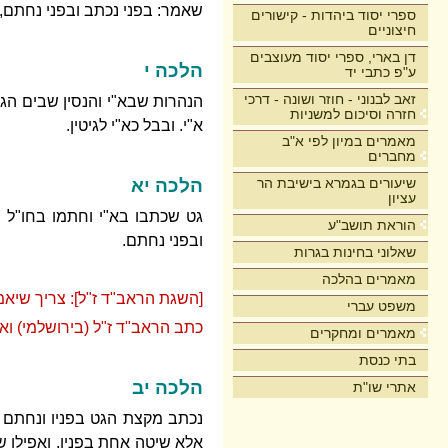
שאמר: בפני נכתב ובפני נחתם, 
ספרי יסוד ביהדות - קישורים
חיצוניים
דן בארי, ספרי יסוד מעוצבים
הלכה י
ע"פ כתבי יד
זאב לבנוני - חוזר ושונה - דרכי
הנהרות שבא"י והנסין שבים הגד
חזרה וסיכום למשניות
א"י. ובבל כא"י לגיטין.
מאמרים במיון לפי א"ב
מחברים
שיעורים בגמרא בישיבת הר
הלכה יא
עציון
גט שכתבו בא"י וחתמו בחו"ל צ
הוראת תושב"ע
ובפני נחתם.
שאלוני בחינות בגרות
מאמרים בהלכה
[השגת הראב"ד ז"ל]: צריך שיאמר
משפט עברי
כתב הראב"ד ז"ל (בירושלמי) ואפי
מאמרים ומחקרים
בתי כנסת
הלכה יב
אתרי שו"ת
נכתב מקצת הגט בפניו ונחתם כו
אלא שיטה אחת בפניו, ואפילו ש