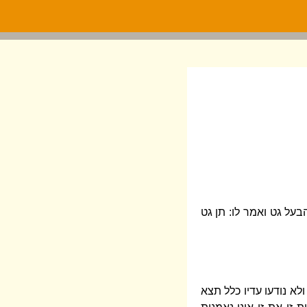
על גט ואמר לו: תן גט
לא נודעו עדיו כלל תצא