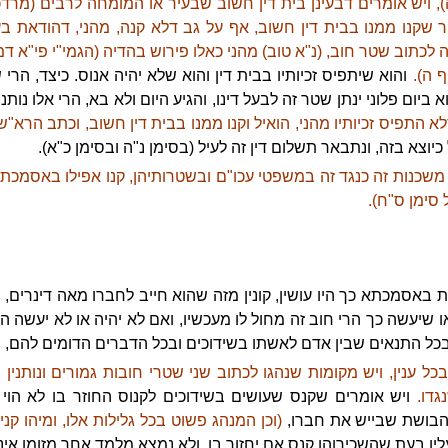
 ויש אומרים דבעינן בית דין חשוב שבעיר או המומחה לרבים (מרדכי
 שקנו ממנו בבית דין חשוב, אף על גב דלא קנה, מהני, דהודאת בע
 לכתוב שטר חוב, (נ"א טוב) מהני כאלו פירוש בהדיה (הגמי"י פי"א דמכ
ף ה).
והוא שיתפיס זכיותיו בבית דין והוא שלא יהיה אנוס. כיצד, הר
א ביום פלוני ינתן שטר זה לבעל דינו, והגיע היום ולא בא, הרי אלו נותנ
א התפיס זכיותיו מהני, הואיל וקנו ממנו בבית דין חשוב, וכתב הרא"ש 
ל כיוצא בזה, ונתבאר תשלום דין זה לעיל (בסימן נ"ה ובסימן כ"א).
משכנות זה כנגד זה במשפטי עכו"ם ובשטרותיהן, קנו אפילו באסמכת
 סימן ס"ח).
 באסמכתא כך היו עושין, קונין מזה שהוא חייב לחברו מאה דינרים, 
 שיעשה כך הרי חוב זה מחול לו מעכשיו, ואם לא יהיה או לא יעשה הר
 בכל התנאים שבין אדם לאשתו בשידוכים ובכל הדברים הדומים להם, וכן
ל ענין, ויש מקומות שנהגו לכתוב שני שטרי חובות גמורים ונותנין 
גדו.
ויש אומרים שקנס שעושים בשידוכים לקנוס החוזר בו לא הוי 
 הבושת שבייש את חברו,
(וכן המנהג פשוט בכל גלילות אלו, ומיהו קני
יו בעת שהשכירוהו קנס אם יחזור בו, ולא נמצא מלמד אחר מזומן אי