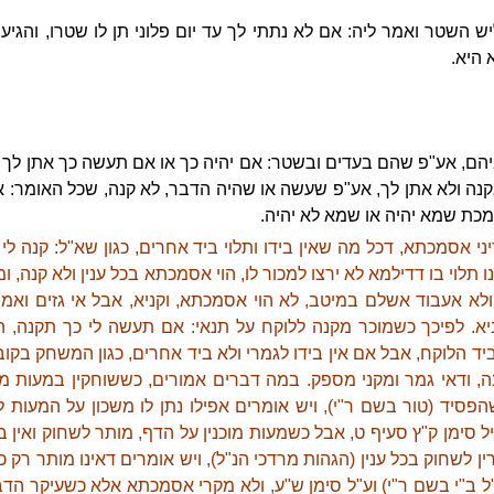
 השטר ואמר ליה: אם לא נתתי לך עד יום פלוני תן לו שטרו, והגיע הז
היא.
יהם, אע"פ שהם בעדים ובשטר: אם יהיה כך או אם תעשה כך אתן לך מ
נה ולא אתן לך, אע"פ שעשה או שהיה הדבר, לא קנה, שכל האומר: אם
ומכת שמא יהיה או שמא לא יהיה.
יני אסמכתא, דכל מה שאין בידו ותלוי ביד אחרים, כגון שא"ל: קנה לי 
ו תלוי בו דדילמא לא ירצו למכור לו, הוי אסמכתא בכל ענין ולא קנה, 
 ולא אעבוד אשלם במיטב, לא הוי אסמכתא, וקניא, אבל אי גזים וא
ניא. לפיכך כשמוכר מקנה ללוקח על תנאי: אם תעשה לי כך תקנה, הו
יד הלוקח, אבל אם אין בידו לגמרי ולא ביד אחרים, כגון המשחק בקוביא
נה, ודאי גמר ומקני מספק. במה דברים אמורים, כששוחקין במעות מ
הפסיד (טור בשם ר"י), ויש אומרים אפילו נתן לו משכון על המעות ל
יל סימן ק"ץ סעיף ט, אבל כשמעות מוכנין על הדף, מותר לשחוק ואין
סרין לשחוק בכל ענין (הגהות מרדכי הנ"ל), ויש אומרים דאינו מותר ר
נ"ל ב"י בשם ר"י) וע"ל סימן ש"ע, ולא מקרי אסמכתא אלא כשעיקר הד