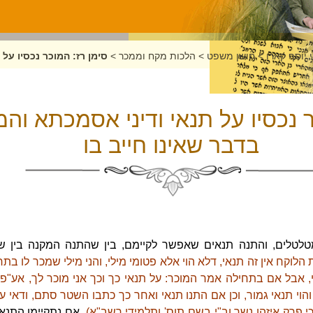
 יוסף קארו
>
חושן משפט
>
הלכות מקח וממכר
>
סימן רז: המוכר נכסיו על
ר נכסיו על תנאי ודיני אסמכתא והמ
בדבר שאינו חייב בו
מטלטלים, והתנה תנאים שאפשר לקיימם, בין שהתנה המקנה בין 
לוקח אין זה תנאי, דלא הוי אלא פטומי מילי, והני מילי שמכר לו ב
 אבל אם בתחילה אמר המוכר: על תנאי כך וכך אני מוכר לך, אע"פ 
וי תנאי גמור, וכן אם התנו תנאי ואחר כך כתבו השטר סתם, ודאי ע
פרק איזהו נשך וב"י בשם תוס' ותלמידי רשב"א).
אם נתקיימו התנאי