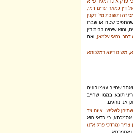
 פרק א"נ והמגיד פי"א
ל דין כמאה עדים דמי,
ירה ותשובת מיי' דקנין
י שהתפיס שטרו או שברו
ים, והוא שיהיה בבית דין
דהכי נהיגי עלמא),
ואם
א, משום דינא דמלכותא
ואחר שחייב עצמו קונים
יני תובעו בממון שחייב
 אנו נוהגים.
שתיהן לשליש, ואיזה צד
אסמכתא, כי כדאי הוא
ן צריך (מרדכי פרק א"נ)
נו אסמכתא.