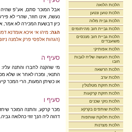
סעיף ד
הלכות הלואה
אבל המוכר סתם, אע"פ שהיה ב
הלכות טוען ונטען
נעשה, אינו חוזר, שהרי לא פי
הלכות גבית מלוה
כיון דבשעת המכירה לא אמר, אינ
הלכות גביית חוב מהיתומים
הגה:
מיהו אי איכא אומדנא דמו
הלכות גביית חוב מנכסים
(הגהות אלפסי פרק אלמנה ניזוני
משועבדים
הלכות אפותיקי
סעיף ה
הלכות העושה שליח לגבות
חובו
מי שהקנה לחברו והתנה עליו: ע
הלכות הרשאה
התנאי, ומכרו לאחר או שלא מכרו
הלכות ערב
או כשיתן המעות, הרי המכר קיים
הלכות חזקת מטלטלין
הלכות חזקת קרקעות
סעיף ו
הלכות נזקי שכנים
הלכות שותפים בקרקע
מכר קרקע, והתנה המוכר שיחזירנ
דהוה ליה הנך זוזי כהלואה גביה.
הלכות חלוקת שותפות
הלכות מצרנות