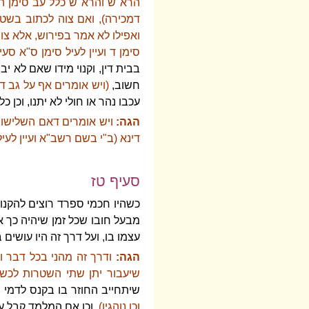
הרא"ש והרא"ש כלל עב סימן ה),
דמכירה), ואם צוה לכתוב בשטר
ואפילו לא אמר בפירוש, אלא צוה
סימן ד ועיין לעיל סימן ס"א סעי
בבית דין, וקנוי מידו שאם לא יבו
חשוב,
(ויש אומרים אף על גב דל
עכבו נהר או חולי לא יתנו, וכן כ
הגה:
ויש אומרים דאם השלישו 
דינא (ב"י בשם רשב"א ועיין לעיל
סעיף טז
כשהיו חכמי ספרד רוצים להקנות
מבעל חובו שכל זמן שיהיה כך או
עצמו בו, ועל דרך זה היו עושים
הגה:
ודרך זה מהני בכל דבר ובכ
שיעבור יתן שתי השטרות לכשנ
שיתחייב החוזר בו בקנס לדמי
וכן נוהגין),
וכן אם המלמד קבל על