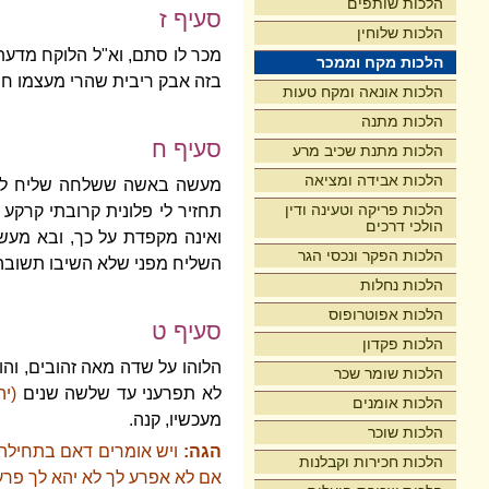
הלכות שותפים
סעיף ז
הלכות שלוחין
מכר לו סתם, וא"ל הלוקח מדעתו:
הלכות מקח וממכר
בזה אבק ריבית שהרי מעצמו חיי
הלכות אונאה ומקח טעות
הלכות מתנה
סעיף ח
הלכות מתנת שכיב מרע
הלכות אבידה ומציאה
מעשה באשה ששלחה שליח לקנות
הלכות פריקה וטעינה ודין
תחזיר לי פלונית קרובתי קרקע 
הולכי דרכים
ואינה מקפדת על כך, ובא מעש
הלכות הפקר ונכסי הגר
השליח מפני שלא השיבו תשובה 
הלכות נחלות
הלכות אפוטרופוס
סעיף ט
הלכות פקדון
הלוהו על שדה מאה זהובים, והו
הלכות שומר שכר
לא תפרעני עד שלשה שנים
(יה
הלכות אומנים
מעכשיו, קנה.
הלכות שוכר
הגה:
ויש אומרים דאם בתחילה כ
הלכות חכירות וקבלנות
אם לא אפרע לך לא יהא לך פרעון