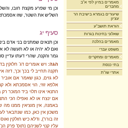
מאמרים במיון לפי א"ב
מחברים
וכן מי שפרע מקצת חובו, והשליש
שיעורים בגמרא בישיבת הר
השליש את השטר, שזו אסמכתא 
עציון
הוראת תושב"ע
סעיף יג
שאלוני בחינות בגרות
מאמרים בהלכה
וכן תנאים שמתנים בני אדם בינ
ואם לא יהיה או לא תעשה לא אק
משפט עברי
גמר והקנה, שהרי דעתו עדיין ס
מאמרים ומחקרים
הגה:
ויש אומרים דג' חלוקין בד
בתי כנסת
תקנה תחייב לי בכך וכך, דזה אינ
אתרי שו"ת
לא גזים, כגון שאמר אם אוביר
אלפא זוזי, הוי אסמכתא ולא ק
התנאי אינו תלוי ביד המוכר רק ב
אם ינצח או לא ואפילו הכי הת
באמנה, אין מוציאין ממנו מה ש
משכון אין כאן, כמו שנתבאר לע
זה בורר), ודלא כיש חולקין ואו
עליו קנוי לשניהם (תוס' פרק ה