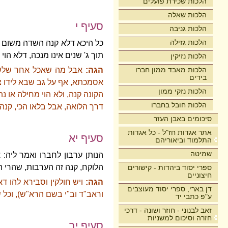
הלכות שכירת פועלים
הלכות שאלה
סעיף י
הלכות גניבה
הלכות גזילה
כל היכא דלא קנה השדה משום ד
תוך ג' שנים אינו מנכה, דלא הוי
הלכות נזיקין
הלכות מאבד ממון חברו
הגה:
אבל מה שאכל אחר שלשה 
בידים
אסמכתא, אף על גב שבא לידו צרי
הלכות נזקי ממון
הקונה קנה, ולא הוי מחילה או נ
הלכות חובל בחברו
דרך הלואה, אבל בלאו הכי, קנה 
סיכומים באבן העזר
אתר אגדות חז"ל - כל אגדות
סעיף יא
התלמוד וביאוריהם
שמיטה
הנותן ערבון לחברו ואמר ליה: 
הלוקח, קנה זה הערבות, שהרי הו
ספרי יסוד ביהדות - קישורים
חיצוניים
הגה:
ויש חולקין וסבירא להו ד
דן בארי, ספרי יסוד מעוצבים
וראב"ד וב"י בשם הרא"ש), וכל 
ע"פ כתבי יד
זאב לבנוני - חוזר ושונה - דרכי
חזרה וסיכום למשניות
סעיף יב