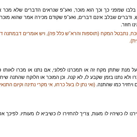
לבו שמפני כך וכך הוא מוכר, ואע"פ שנראים הדברים שלא מכר אל
רש, ודברים שבלב אינם דברים, ואע"פ שקודם מכירה אמר שהוא מוכר 
ו חוזר.
כח, נתבטל המקח (תוספות והרא"ש כלל פה), ויש אומרים דבמתנה דב
ת).
ל מנת שתתן מקח זה או תמכרנו לפלוני, אם נתנו או מכרו לאותו פל
 ולא נתנו בזמן שקבע לו, לא קנה. וכן המוכר או הלוקח שהתנה שיחזי
 ויחזיר כמו שהתנה.
(ואי נתן לו בעל כרחו, אי מקרי נתינה וקיום התנאי ע
ו לו כשיהיו לו מעות, צריך להחזירו לו כשיביא לו מעותיו. לפיכך אס