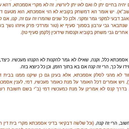
היה בחיים יתן לו ואם לאו יתן ליורשיו, זה לא מקרי אסמכתא, דהא עכ"
שב"א). יש אומר הא דמשחק בקוביא לא הוי אסמכתא, הוא מטעם דמ
גב דבעי למקני גמר ומקני. ולכן כל שנים שהמרו זה עם זה, קנו, אם קנו
 שנתבאר גבי ערבון בסמוך סעיף יא (טור ומרדכי פרק איזהו נשך בש
 אחרים גבי משחק בקוביא וקנסות שידוכין (לקמן סעיף טז).
 אסמכתא כלל, וקנה, שאילו לא גמר להקנות לא הקנהו מעכשיו. כיצד,
ידו על כך, הרי זה קנה אם בא בתוך הזמן, וכן כל כיוצא בזה.
ד לא מהני לסלק אסמכתא, אלא בעינן גם כן שיקנו ממנו בבית דין
, ויש אומרים דכל האומר על מנת כאומר מעכשיו, דמי, לענין אסמכת
 בדרך קנס לא אמרינן על מנת כמעכשיו דמי (ב"י בשם תשובת רשב
שוב, הרי זה קנה,
(וכל שלשה דבקיאי בדיני אסמכתא מקרי בית דין חש