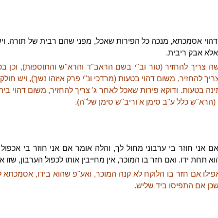
הוי אסמכתא, מנכה כל הפירות שאכל, מפני שהם רבית של תורה. וי
 אלא אבק ריבית.
צריך להחזיר (טור וב"י בשם הראב"ד והרא"ש והתוספות), וכן ב
ך להחזיר, משום דהוי בטעות (מרדכי ונ"י פרק איזהו נשך), ויש חולק
תינה בטעות. ודוקא פירות שאכל לאחר ג' צריך להחזיר, משום דהוי ביה 
(הרא"ש כלל ע"ב סימן א וריב"ש סימן של"ה).
אם אני חוזר בי ערבוני מחול לך, והלה אומר אם אני חוזר בי אכפול
א תחת ידו. ואם חזר בו המוכר, אין מחייבין אותו לכפול הערבון, שזו 
אפילו אם חזר בו הלוקח לא קנה המוכר, ואע"פ שהוא בידו, אסמכתא ל
שכן אם התפיסו ביד שליש.