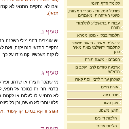
ללומד הדף היומי
ואם לא נתקיים התנאי לא קנה
פורטל המצוות - ספרי המצוות,
תנאי).
פיוטי האזהרות ומאמרים
עבודות בתושב"ע לתלמודי
תורה
סעיף ב
תלמוד בבלי - מכון ממרא
יש אומרים דהני מילי כשקנה בד
ירושלמי מאיר - ביאור משולב
לתלמוד ירושלמי מאת מאיר
נתקיים התנאי הזה יקנה, ואם ל
כהן
לו קנה מעכשיו וקנו מידו על כך.
רמב"ם - משנה תורה
ארבעה טורים לרבי יעקב בן
הרא"ש
סעיף ג
שולחן ערוך לרבי יוסף קארו
מי שמכר חצירו או שדהו, ופיר
אורח חיים
בדמיו הרי זה כמוכר על תנאי, 
יורה דעה
לא נסתייע לו לעלות או לקנות 
אבן העזר
פלוני והרי לא נעשה, וכן כל כיוצא
חושן משפט
הגה:
ודוקא במוכר קרקעותיו, אב
הלכות דיינים
הלכות עדות