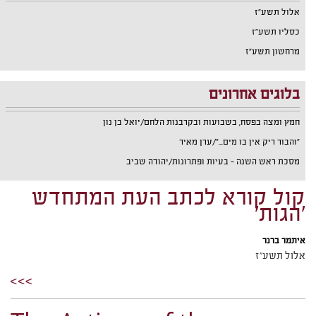
אלול תשע"ז
כסליו תשע"ז
מרחשון תשע"ז
בלוגים אחרונים
חמץ ומצה בפסח, בשבועות ובקרבנות הלחם/יואל בן נון
"והבור ריק אין בו מים..."/ערן מאיר
מסכת ראש השנה - בעיות ופתרונות/יהודה שביב
קול קורא לכתב העת המתחדש
'הגות'
איתמר ברנר
אלול תשע"ז