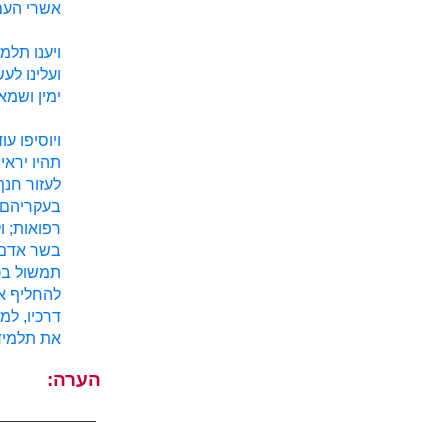
אשרי העם 
ויענו תלמ
ועלינו לע
ימין ושמא
ויוסיפו ע
תהיו יראי
לעזור חנף
בעקריהם ו
רפואות; 
בשר אדם ב
תמשול בכם
להחליף אמ
דרכיו, למע
את תלמיד
הערה: