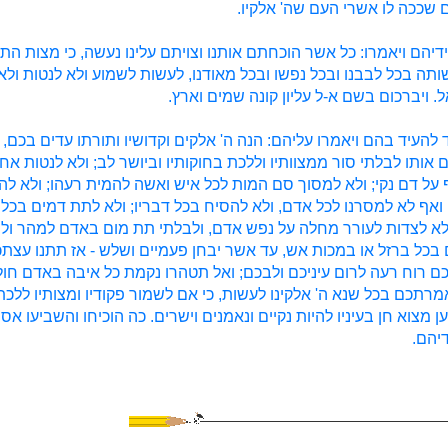
שככה לו אשרי העם שה' אלקיו.
ידיהם ויאמרו: כל אשר הוכחתם אותנו וצויתם עלינו נעשה, כי מצות הת
שותה בכל לבבנו ובכל נפשו ובכל מאודנו, לעשות לשמוע ולא לנטות ולא
ל. ויברכום בשם א-ל עליון קונה שמים וארץ.
וד להעיד בהם ויאמרו עליהם: הנה ה' אלקים וקדושיו ותורתו עדים בכם,
ם אותו לבלתי סור ממצוותיו וללכת בחוקותיו וביושר לב; ולא לנטות אח
 על דם נקי; ולא למסוך סם המות לכל איש ואשה להמית רעהו; ולא לה
אף לא למסרנו לכל אדם, ולא להסיח בכל דבריו; ולא לתת דמים בכל
ולא לצדות לעורר מחלה על נפש אדם, ולבלתי תת מום באדם למהר ול
כל ברזל או במכות אש, עד אשר יבחן פעמיים ושלש - אז תתנו עצתכ
 רוח רעה לרום עיניכם ולבכם; ואל תטהרו נקמת כל איבה באדם חול
רתכם בכל שנא ה' אלקינו לעשות, כי אם לשמור פקודיו ומצותיו ללכת
ן מצוא חן בעיניו להיות נקיים ונאמנים וישרים. כה הוכיחו והשביעו אסף 
יהם.