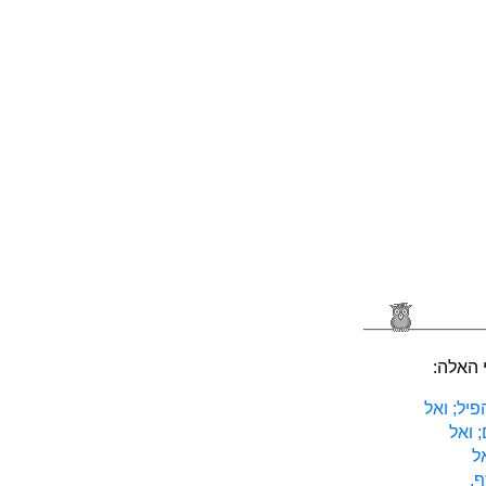
 האלה:
יל; ואל
 ואל
ל
ף,