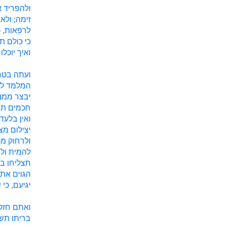
ולהפריד א
זימה; ולא
לרפאות, 
כי כולם ת
ואיך יוכל
ועתה בטחו
המלמד לא
יבצר ממנו
חכמים תוש
ואין בלעד
יצילום מצ
ולרחוק מכ
להמית ולה
תצליחו בכ
הגוים את 
יגיעם, כי 
ואתם חזקו
בריתו תשמ