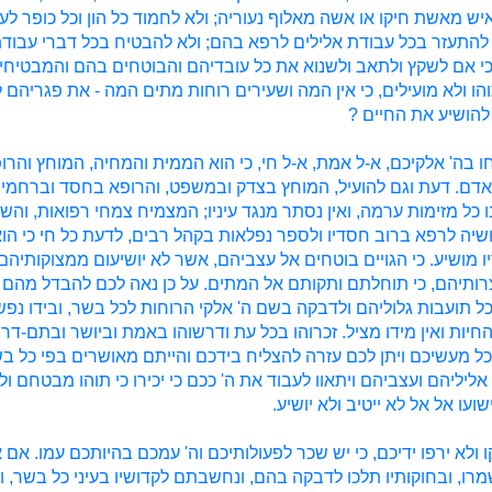
יש מאשת חיקו או אשה מאלוף נעוריה; ולא לחמוד כל הון וכל כופר לע
 להתעזר בכל עבודת אלילים לרפא בהם; ולא להבטיח בכל דברי עבוד
כי אם לשקץ ולתאב ולשנוא את כל עובדיהם והבוטחים בהם והמבטיחי
והו ולא מועילים, כי אין המה ושעירים רוחות מתים המה - את פגריהם ל
ו להושיע את החיים ?
 בה' אלקיכם, א-ל אמת, א-ל חי, כי הוא הממית והמחיה, המוחץ והרו
דם. דעת וגם להועיל, המוחץ בצדק ובמשפט, והרופא בחסד וברחמים
 כל מזימות ערמה, ואין נסתר מנגד עיניו; המצמיח צמחי רפואות, והש
יה לרפא ברוב חסדיו ולספר נפלאות בקהל רבים, לדעת כל חי כי הוא
יו מושיע. כי הגויים בוטחים אל עצביהם, אשר לא יושיעום ממצוקותיהם
רותיהם, כי תוחלתם ותקותם אל המתים. על כן נאה לכם להבדל מהם 
ל תועבות גלוליהם ולדבקה בשם ה' אלקי הרוחות לכל בשר, ובידו נפש
חיות ואין מידו מציל. זכרוהו בכל עת ודרשוהו באמת וביושר ובתם-דרך
ל מעשיכם ויתן לכם עזרה להצליח בידכם והייתם מאושרים בפי כל בשר
אליליהם ועצביהם ויתאוו לעבוד את ה' ככם כי יכירו כי תוהו מבטחם ול
ישועו אל אל לא ייטיב ולא יושיע.
 ולא ירפו ידיכם, כי יש שכר לפעולותיכם וה' עמכם בהיותכם עמו. אם
רו, ובחוקותיו תלכו לדבקה בהם, ונחשבתם לקדושיו בעיני כל בשר, ו