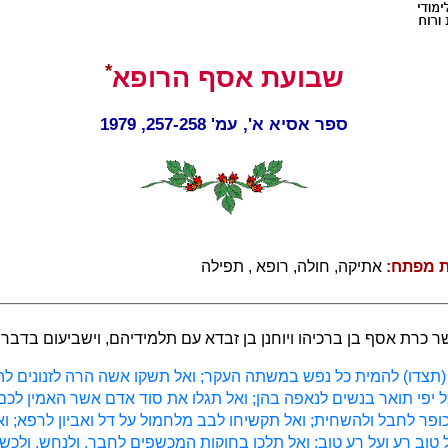
*
שבועת אסף הרופא
ספר אסיא א', עמ' 257-258, 1979
ת מפתח:
אתיקה, חולה, רופא , תפילה
ר כרת אסף בן ברכיהו ויוחנן בן זבדא עם תלמידיהם, וישביעום בדברי
(תצדו) להמית כל נפש במשתה העקר; ואל תשקו אשה הרה לזנונים להפ
 יפי תואר בנשים לנאפה בהן; ואל תגלו את סוד אדם אשר האמין לכם;
ופר לחבל ולהשחית; ואל תקשיחו לבב מלחמול על דל ואביון לרפא; וא
טוב רע ועל רע טוב; ואל תלכו בחוקות המכשפים לחבר, ולנחש, ולכש